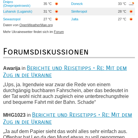
Dnipro
35 °C
Donezk
33 °C
(Dnepropetrowsk)
Luhansk (Lugansk)
31 °C
Simferopol
28 °C
Sewastopol
27 °C
Jalta
27 °C
Daten von
OpenWeatherMap.org
Mehr Ukrainewetter findet sich im
Forum
Forumsdiskussionen
Berichte und Reisetipps • Re: Mit dem
Awarija
in
Zug in die Ukraine
„Ups, ja. Irgendwie war zwar die Rede von einem
durchgängig buchbaren Fahrschein, aber das bedeutet in
der Tat wohl nicht auch zugleich eine unterbrechungsfreie
und bequeme Fahrt mit der Bahn. Schade“
Berichte und Reisetipps • Re: Mit dem
MHG1023
in
Zug in die Ukraine
„Ja auf dem Papier sieht das wohl alles sehr einfach aus.
Offenbar hat Leo da den Mund etwas zu voll genommen,