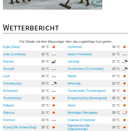
Wetterbericht
Für Details mit dem Mauszeiger über das zugehörige Icon gehen
Kyjiw (Kiew)
34 °C
Ushhorod
34 °C
Lwiw (Lemberg)
32 °C
Iwano-Frankiwsk
31 °C
Rachiw
25 °C
Jassinja
27 °C
Ternopil
32 °C
Tscherniwzi (Czernowitz)
28 °C
Luzk
34 °C
Riwne
37 °C
Chmelnyzkyj
29 °C
Winnyzja
32 °C
Schytomyr
32 °C
Tschernihiw (Tschernigow)
35 °C
Tscherkassy
32 °C
Kropywnyzkyj (Kirowograd)
35 °C
Poltawa
33 °C
Sumy
31 °C
Odessa
31 °C
Mykolajiw (Nikolajew)
35 °C
Cherson
33 °C
Charkiw (Charkow)
33 °C
Saporischschja
Krywyj Rih (Kriwoj Rog)
35 °C
35 °C
(Saporoschje)