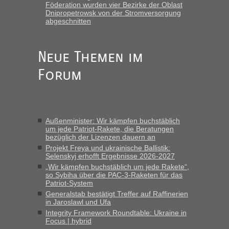
Föderation wurden vier Bezirke der Oblast
Grenzübergang zwischen Polen und der Ukraine
Dnipropetrowsk von der Stromversorgung
geht es am schnellsten?
abgeschnitten
„Wir sind mit unserem Wohnmobil, wie geplant am Montag
15.6. in Krakovets rüber. Sehr zeitig los gegen 5 Uhr in der
Neue Themen im
Früh. Mit sehr sehr wenig Verkehr, super bis zur Grenze. Nur
8 PKW vor der Schranke....“
Forum
Berichte und Reisetipps • Re: An welchem
Frank
in
Grenzübergang zwischen Polen und der Ukraine
geht es am schnellsten?
Außenminister: Wir kämpfen buchstäblich
„Gestern 6 Stunden warten vor der Grenze Richtung Polen
um jede Patriot-Rakete, die Beratungen
in Krakowez mit dem Kleinbus. Abfertigung ging dann
bezüglich der Lizenzen dauern an
schnell da auch Passagiere mit EU-Pass dabei waren“
Projekt Freya und ukrainische Ballistik:
Selenskyj erhofft Ergebnisse 2026-2027
Berichte und Reisetipps • Re: An
Bernd D-UA
in
„Wir kämpfen buchstäblich um jede Rakete“,
welchem Grenzübergang zwischen Polen und
so Sybiha über die PAC-3-Raketen für das
Patriot-System
der Ukraine geht es am schnellsten?
Generalstab bestätigt Treffer auf Raffinerien
in Jaroslawl und Ufa
„Bin am Montag 15.6.26 um 8 Uhr in Urgyniw ausgereist,
Integrity Framework Roundtable: Ukraine in
das erste Mal an einem Montagmorgen ca. 15 Fahrzeuge
Focus | hybrid
vor mir, bin sonst der Erste oder Zweite, egal, nach ca 20