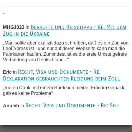
“
Berichte und Reisetipps • Re: Mit dem
MHG1023
in
Zug in die Ukraine
„Man sollte aber explizit dazu schreiben, daß es ein Zug von
LeoExpress ist - und nur auf deren Webseite kann man die
Fahrkarten kaufen. Zumindest ist es die erste Umsteigefreie
Verbindung von Deutschland...“
Recht, Visa und Dokumente • Re:
Eric
in
Deklaration gebrauchter Kleidung beim Zoll
„Vielen Dank, mit einem Briefchen meiner Frau im Gepäck
gab es keine Probleme“
Recht, Visa und Dokumente • Re: Seit
Anuleb
in
Anfang des Jahres haben die Zollbeamten
Verstöße im Wert von fast 11 Milliarden
aufgedeckt