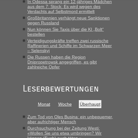
In Odessa sprang ein 12-jähriges Mädchen
Minuten wurde dann die nächste Welle...“
aus dem 7: Stock: Es wird wegen des
Verdachts auf Selbstmord ermittelt
Berichte und Reisetipps • Re: An welchem
lev
in
Großbritannien verhängt neue Sanktionen
Grenzübergang zwischen Polen und der Ukraine
gegen Russland
geht es am schnellsten?
Nun können Sie Taxis über die KI „Bolt“
bestellen
„Derzeit, ist es überall sehr voll an den Grenzen Ukraine/
Verteidigungskräfte treffen zwei russische
Polen. Zb. Krakovets 100 PKW ca. 10 h Wartezeit. Wollen
Raffinerien und Schiffe im Schwarzen Meer
Montag rüber, versuchen es sehr früh.“
– Selenskyj
Die Russen haben die Region
Dnipropetrowsk angegriffen, es gibt
zahlreiche Opfer
Leserbewertungen
Monat
Woche
Überhaupt
Zum Tod von Oles Busina: ein unbequemer,
aber aufrichtiger Mensch
Durchsuchung bei der Zeitung Westi:
«Wollen Sie uns etwa umbringen? Wir