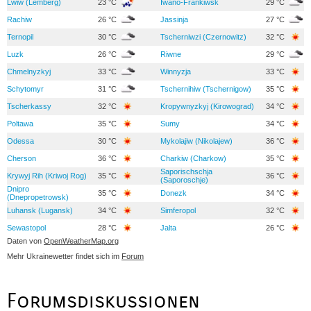
Lwiw (Lemberg)
23 °C
Iwano-Frankiwsk
29 °C
Rachiw
26 °C
Jassinja
27 °C
Ternopil
30 °C
Tscherniwzi (Czernowitz)
32 °C
Luzk
26 °C
Riwne
29 °C
Chmelnyzkyj
33 °C
Winnyzja
33 °C
Schytomyr
31 °C
Tschernihiw (Tschernigow)
35 °C
Tscherkassy
32 °C
Kropywnyzkyj (Kirowograd)
34 °C
Poltawa
35 °C
Sumy
34 °C
Odessa
30 °C
Mykolajiw (Nikolajew)
36 °C
Cherson
36 °C
Charkiw (Charkow)
35 °C
Saporischschja
Krywyj Rih (Kriwoj Rog)
35 °C
36 °C
(Saporoschje)
Dnipro
35 °C
Donezk
34 °C
(Dnepropetrowsk)
Luhansk (Lugansk)
34 °C
Simferopol
32 °C
Sewastopol
28 °C
Jalta
26 °C
Daten von
OpenWeatherMap.org
Mehr Ukrainewetter findet sich im
Forum
Forumsdiskussionen