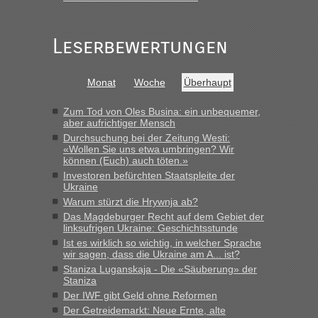
schnellsten?
„Gestern 6 Stunden warten vor der Grenze Richtung Polen
Leserbewertungen
in Krakowez mit dem Kleinbus. Abfertigung ging dann
schnell da auch Passagiere mit EU-Pass dabei waren“
Bernd D-UA
in
Berichte und Reisetipps • Re: An welchem
Monat
Woche
Überhaupt
Grenzübergang zwischen Polen und der Ukraine geht es am
schnellsten?
Zum Tod von Oles Busina: ein unbequemer,
aber aufrichtiger Mensch
„Bin am Montag 15.6.26 um 8 Uhr in Urgyniw ausgereist,
Durchsuchung bei der Zeitung Westi:
das erste Mal an einem Montagmorgen ca. 15 Fahrzeuge
«Wollen Sie uns etwa umbringen? Wir
vor mir, bin sonst der Erste oder Zweite, egal, nach ca 20
können (Euch) auch töten.»
Minuten wurde dann die nächste Welle...“
Investoren befürchten Staatspleite der
Ukraine
lev
in
Berichte und Reisetipps • Re: An welchem
Warum stürzt die Hrywnja ab?
Grenzübergang zwischen Polen und der Ukraine geht es am
Das Magdeburger Recht auf dem Gebiet der
schnellsten?
linksufrigen Ukraine: Geschichtsstunde
Ist es wirklich so wichtig, in welcher Sprache
„Derzeit, ist es überall sehr voll an den Grenzen Ukraine/
wir sagen, dass die Ukraine am A... ist?
Polen. Zb. Krakovets 100 PKW ca. 10 h Wartezeit. Wollen
Staniza Luganskaja - Die «Säuberung» der
Montag rüber, versuchen es sehr früh.“
Staniza
Der IWF gibt Geld ohne Reformen
Der Getreidemarkt: Neue Ernte, alte