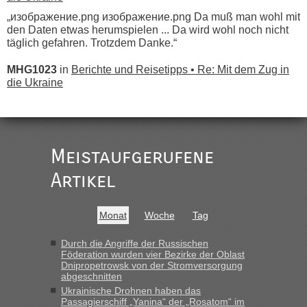
„изображение.png изображение.png Da muß man wohl mit
den Daten etwas herumspielen ... Da wird wohl noch nicht
täglich gefahren. Trotzdem Danke.“
MHG1023
in
Berichte und Reisetipps • Re: Mit dem Zug in
die Ukraine
„
Der Link zum Anbieter ist ja da.
Meistaufgerufene
Ist korrekt, aber ich finde man hätte trotzdem im Text gleich
darauf hinweisen können.
Artikel
War aber nicht "böse" gemeint ...
Bis jetzt sind die Tickets auch noch nicht auf der Webseite
buchbar - warum auch immer ...
Monat
Woche
Tag
Hab´s versucht - bekomme aber immer angezeigt "auf dieser
Strecke fahren wir nicht"
Durch die Angriffe der Russischen
Föderation wurden vier Bezirke der Oblast
Dnipropetrowsk von der Stromversorgung
abgeschnitten
“
Ukrainische Drohnen haben das
Passagierschiff „Yanina“ der „Rosatom“ im