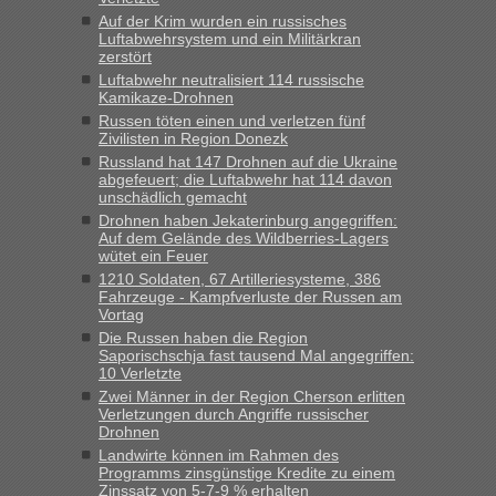
„Kein Zoll. Du musst an sich nur sagen dass das privat ist
Auf der Krim wurden ein russisches
und du nicht damit handeln willst. So lange das nicht
Luftabwehrsystem und ein Militärkran
zerstört
Originalverpackt ist und ersichlich das nicht neu sollte es
Luftabwehr neutralisiert 114 russische
keine Probleme geben“
Kamikaze-Drohnen
Russen töten einen und verletzen fünf
Eric
in
Recht, Visa und Dokumente • Deklaration
Zivilisten in Region Donezk
gebrauchter Kleidung beim Zoll
Russland hat 147 Drohnen auf die Ukraine
„Hallo Leute, ich weiß nicht, ob ich hier richtig bin mit meiner
abgefeuert; die Luftabwehr hat 114 davon
unschädlich gemacht
Anfrage. Ich möchte 4 Umzugskartons mit gebrauchter
Straßen Kleidung bei der Einreise in die Ukraine
Drohnen haben Jekaterinburg angegriffen:
Auf dem Gelände des Wildberries-Lagers
mitnehmen. Es ist gebrauchte Kleidung...“
wütet ein Feuer
1210 Soldaten, 67 Artilleriesysteme, 386
lev
in
Berichte und Reisetipps • Re: An welchem
Fahrzeuge - Kampfverluste der Russen am
Grenzübergang zwischen Polen und der Ukraine geht es am
Vortag
schnellsten?
Die Russen haben die Region
Saporischschja fast tausend Mal angegriffen:
„Wir sind mit unserem Wohnmobil, wie geplant am Montag
10 Verletzte
15.6. in Krakovets rüber. Sehr zeitig los gegen 5 Uhr in der
Zwei Männer in der Region Cherson erlitten
Früh. Mit sehr sehr wenig Verkehr, super bis zur Grenze. Nur
Verletzungen durch Angriffe russischer
8 PKW vor der Schranke....“
Drohnen
Landwirte können im Rahmen des
Frank
in
Berichte und Reisetipps • Re: An welchem
Programms zinsgünstige Kredite zu einem
Grenzübergang zwischen Polen und der Ukraine geht es am
Zinssatz von 5-7-9 % erhalten