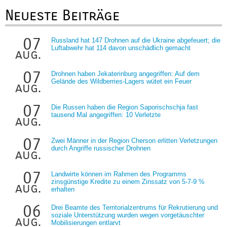
Neueste Beiträge
07
Russland hat 147 Drohnen auf die Ukraine abgefeuert; die
Luftabwehr hat 114 davon unschädlich gemacht
aug.
07
Drohnen haben Jekaterinburg angegriffen: Auf dem
Gelände des Wildberries-Lagers wütet ein Feuer
aug.
07
Die Russen haben die Region Saporischschja fast
tausend Mal angegriffen: 10 Verletzte
aug.
07
Zwei Männer in der Region Cherson erlitten Verletzungen
durch Angriffe russischer Drohnen
aug.
07
Landwirte können im Rahmen des Programms
zinsgünstige Kredite zu einem Zinssatz von 5-7-9 %
aug.
erhalten
06
Drei Beamte des Territorialzentrums für Rekrutierung und
soziale Unterstützung wurden wegen vorgetäuschter
aug.
Mobilisierungen entlarvt