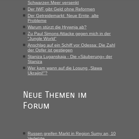
MHG1023
in
Berichte und Reisetipps • Re: Mit dem Zug in
Schwarzen Meer versenkt
die Ukraine
Der IWF gibt Geld ohne Reformen
Der Getreidemarkt: Neue Ernte, alte
„Man sollte aber explizit dazu schreiben, daß es ein Zug von
Probleme
LeoExpress ist - und nur auf deren Webseite kann man die
Warum stürzt die Hrywnja ab?
Fahrkarten kaufen. Zumindest ist es die erste Umsteigefreie
Verbindung von Deutschland...“
Zu Paul Simons Attacke gegen mich in der
“Jungle World”
Anschlag auf ein Schiff vor Odessa: Die Zahl
Eric
in
Recht, Visa und Dokumente • Re: Deklaration
der Opfer ist gestiegen
gebrauchter Kleidung beim Zoll
Staniza Luganskaja - Die «Säuberung» der
„Vielen Dank, mit einem Briefchen meiner Frau im Gepäck
Staniza
gab es keine Probleme“
Wer kam wann auf die Losung „Slawa
Ukrajini!“?
Anuleb
in
Recht, Visa und Dokumente • Re: Seit Anfang
des Jahres haben die Zollbeamten Verstöße im Wert von
fast 11 Milliarden aufgedeckt
Neue Themen im
„Am besten wäre natürlich, wenn die Frau mit dabei ist.
Forum
Alleinreisende Männer stehen schließlich immer unter
Verdacht.“
Frank
in
Recht, Visa und Dokumente • Re: Seit Anfang des
Jahres haben die Zollbeamten Verstöße im Wert von fast 11
Russen greifen Markt in Region Sumy an, 10
Milliarden aufgedeckt
Verletzte