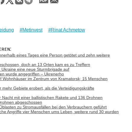
eidung
Metinvest
Rinat Achmetow
eren:
nnerhalb eines Tages eine Person getötet und zehn weitere
schossen, doch an 13 Orten kam es zu Treffern
r Ukraine eine neue Sturmbrigade auf
nen wurde angegriffen – Ukrenerho
uf Wohnhäuser im Zentrum von Kramatorsk; 15 Menschen
 mehr Gebiete erobert, als die Verteidigungskräfte
r Nacht mit einer ballistischen Rakete und 136 Drohnen
 Drohnen abgeschossen
f Oblasten zu Stromausfällen bei den Verbrauchern geführt
che Angriffe vier Menschen ums Leben, weitere rund 30 wurden