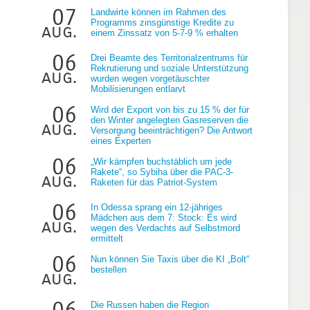
07
Landwirte können im Rahmen des
Programms zinsgünstige Kredite zu
aug.
einem Zinssatz von 5-7-9 % erhalten
06
Drei Beamte des Territorialzentrums für
Rekrutierung und soziale Unterstützung
aug.
wurden wegen vorgetäuschter
Mobilisierungen entlarvt
g
06
Wird der Export von bis zu 15 % der für
den Winter angelegten Gasreserven die
aug.
Versorgung beeinträchtigen? Die Antwort
eines Experten
06
„Wir kämpfen buchstäblich um jede
Rakete“, so Sybiha über die PAC-3-
aug.
Raketen für das Patriot-System
06
In Odessa sprang ein 12-jähriges
Mädchen aus dem 7: Stock: Es wird
aug.
wegen des Verdachts auf Selbstmord
ermittelt
06
Nun können Sie Taxis über die KI „Bolt“
bestellen
aug.
06
Die Russen haben die Region