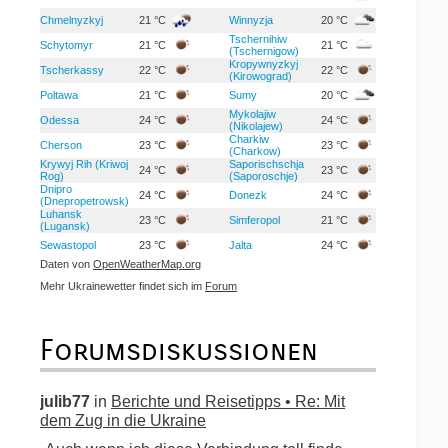
Chmelnyzkyj
21 °C
Winnyzja
20 °C
Tschernihiw
Schytomyr
21 °C
21 °C
(Tschernigow)
Kropywnyzkyj
Tscherkassy
22 °C
22 °C
(Kirowograd)
Poltawa
21 °C
Sumy
20 °C
Mykolajiw
Odessa
24 °C
24 °C
(Nikolajew)
Charkiw
Cherson
23 °C
23 °C
(Charkow)
Krywyj Rih (Kriwoj
Saporischschja
24 °C
23 °C
Rog)
(Saporoschje)
Dnipro
24 °C
Donezk
24 °C
(Dnepropetrowsk)
Luhansk
23 °C
Simferopol
21 °C
(Lugansk)
Sewastopol
23 °C
Jalta
24 °C
Daten von
OpenWeatherMap.org
Mehr Ukrainewetter findet sich im
Forum
Forumsdiskussionen
julib77
in
Berichte und Reisetipps • Re: Mit
dem Zug in die Ukraine