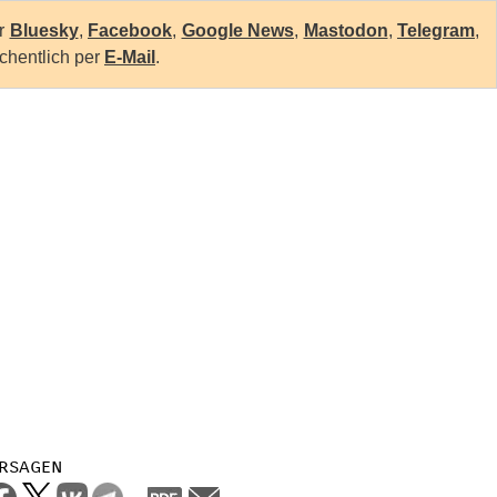
er
Bluesky
,
Facebook
,
Google News
,
Mastodon
,
Telegram
,
chentlich per
E-Mail
.
rsagen