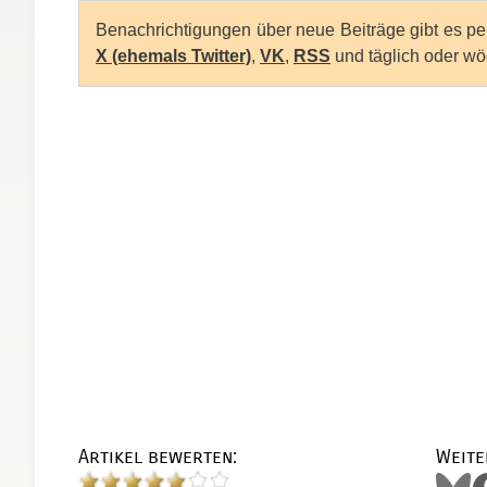
Benachrichtigungen über neue Beiträge gibt es p
X (ehemals Twitter)
,
VK
,
RSS
und täglich oder wö
Artikel bewerten:
Weite