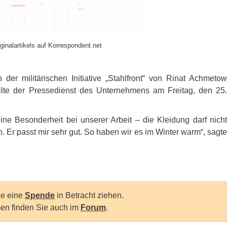
ginalartikels auf Korrespondent.net
er militärischen Initiative „Stahlfront“ von Rinat Achmetow
teilte der Pressedienst des Unternehmens am Freitag, den 25.
ine Besonderheit bei unserer Arbeit – die Kleidung darf nicht
n. Er passt mir sehr gut. So haben wir es im Winter warm“, sagte
Sie eine
Spende
in Betracht ziehen.
en finden Sie auch im
Forum
.