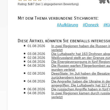
Rating:
5.0
/
7
(bei
1
abgegebenen Bewertung)
Mit dem Thema verbundene Stichworte:
Aufklärung
Donezk
Kl
Diese Artikel könnten Sie ebenfalls interessi
01.08.2026
In zwei Regionen haben die Russen i
verletzt
03.08.2026
Die Luftabwehr hat 163 Drohnen abge
02.08.2026
Weißrussland stellt an der Grenze zu
04.08.2026
Die Energieversorgung in fünf Regio
04.08.2026
Die Russen warfen Fliegerbomben a
wurden verletzt
02.08.2026
DeepState: Im Juli haben die Besatzer
zurückerobern konnten
04.08.2026
Die Angreifer haben die Ukraine in de
angegriffen: Die Luftabwehr hat 117
06.08.2026
Die russischen Angriffe haben in fün
04.08.2026
In zwei Regionen kamen durch russis
verletzt