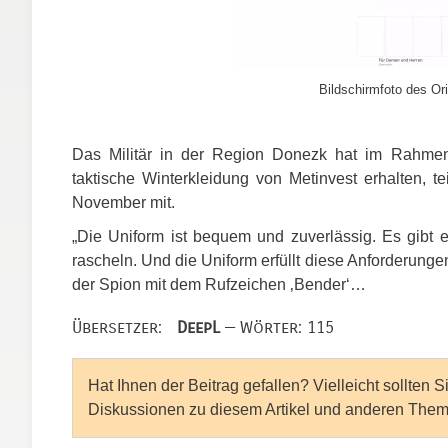
Bildschirmfoto des Ori
Das Militär in der Region Donezk hat im Rahmen d
taktische Winterkleidung von Metinvest erhalten, 
November mit.
„Die Uniform ist bequem und zuverlässig. Es gibt e
rascheln. Und die Uniform erfüllt diese Anforderunge
der Spion mit dem Rufzeichen ‚Bender‘…
Übersetzer:
DeepL
— Wörter: 115
Hat Ihnen der Beitrag gefallen? Vielleicht sollten 
Diskussionen zu diesem Artikel und anderen Them