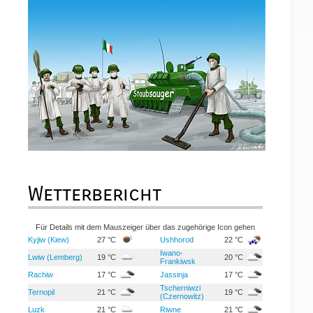
Wetterbericht
Für Details mit dem Mauszeiger über das zugehörige Icon gehen
Kyjiw (Kiew)
27 °C
Ushhorod
22 °C
Iwano-
Lwiw (Lemberg)
19 °C
20 °C
Frankiwsk
Rachiw
17 °C
Jassinja
17 °C
Tscherniwzi
Ternopil
21 °C
19 °C
(Czernowitz)
Luzk
21 °C
Riwne
21 °C