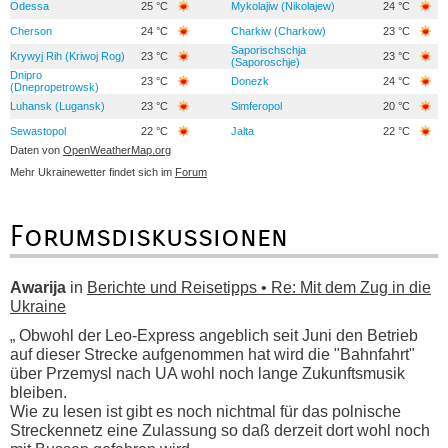
Odessa
25 °C
Mykolajiw (Nikolajew)
24 °C
Cherson
24 °C
Charkiw (Charkow)
23 °C
Saporischschja
Krywyj Rih (Kriwoj Rog)
23 °C
23 °C
(Saporoschje)
Dnipro
23 °C
Donezk
24 °C
(Dnepropetrowsk)
Luhansk (Lugansk)
23 °C
Simferopol
20 °C
Sewastopol
22 °C
Jalta
22 °C
Daten von
OpenWeatherMap.org
Mehr Ukrainewetter findet sich im
Forum
Forumsdiskussionen
Awarija
in
Berichte und Reisetipps • Re: Mit dem Zug in die
Ukraine
„ Obwohl der Leo-Express angeblich seit Juni den Betrieb
auf dieser Strecke aufgenommen hat wird die "Bahnfahrt"
über Przemysl nach UA wohl noch lange Zukunftsmusik
bleiben.
Wie zu lesen ist gibt es noch nichtmal für das polnische
Streckennetz eine Zulassung so daß derzeit dort wohl noch