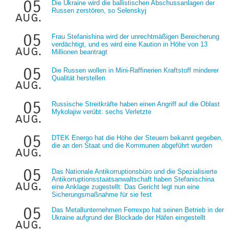
05
Die Ukraine wird die ballistischen Abschussanlagen der
Russen zerstören, so Selenskyj
aug.
05
Frau Stefanishina wird der unrechtmäßigen Bereicherung
verdächtigt, und es wird eine Kaution in Höhe von 13
aug.
Millionen beantragt
05
Die Russen wollen in Mini-Raffinerien Kraftstoff minderer
Qualität herstellen
aug.
05
Russische Streitkräfte haben einen Angriff auf die Oblast
Mykolajiw verübt: sechs Verletzte
aug.
05
DTEK Energo hat die Höhe der Steuern bekannt gegeben,
die an den Staat und die Kommunen abgeführt wurden
aug.
05
Das Nationale Antikorruptionsbüro und die Spezialisierte
Antikorruptionsstaatsanwaltschaft haben Stefanischina
aug.
eine Anklage zugestellt: Das Gericht legt nun eine
Sicherungsmaßnahme für sie fest
05
Das Metallunternehmen Ferrexpo hat seinen Betrieb in der
Ukraine aufgrund der Blockade der Häfen eingestellt
aug.