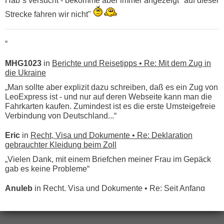
Hab´s versucht - bekomme aber immer angezeigt "auf dieser
Strecke fahren wir nicht"
“
MHG1023
in
Berichte und Reisetipps • Re: Mit dem Zug in
die Ukraine
„Man sollte aber explizit dazu schreiben, daß es ein Zug von
LeoExpress ist - und nur auf deren Webseite kann man die
Fahrkarten kaufen. Zumindest ist es die erste Umsteigefreie
Verbindung von Deutschland...“
Eric
in
Recht, Visa und Dokumente • Re: Deklaration
gebrauchter Kleidung beim Zoll
„Vielen Dank, mit einem Briefchen meiner Frau im Gepäck
gab es keine Probleme“
Anuleb
in
Recht, Visa und Dokumente • Re: Seit Anfang
des Jahres haben die Zollbeamten Verstöße im Wert von
fast 11 Milliarden aufgedeckt
„Am besten wäre natürlich, wenn die Frau mit dabei ist.