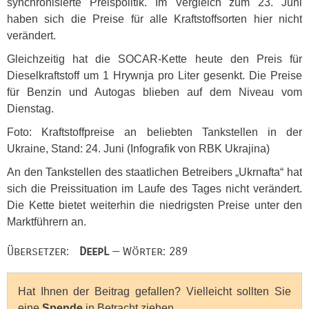
synchronisierte Preispolitik. Im Vergleich zum 23. Juni
haben sich die Preise für alle Kraftstoffsorten hier nicht
verändert.
Gleichzeitig hat die
SOCAR
-Kette heute den Preis für
Dieselkraftstoff um 1 Hrywnja pro Liter gesenkt. Die Preise
für Benzin und Autogas blieben auf dem Niveau vom
Dienstag.
Foto: Kraftstoffpreise an beliebten Tankstellen in der
Ukraine, Stand: 24. Juni (Infografik von
RBK
Ukrajina)
An den Tankstellen des staatlichen Betreibers „Ukrnafta“ hat
sich die Preissituation im Laufe des Tages nicht verändert.
Die Kette bietet weiterhin die niedrigsten Preise unter den
Marktführern an.
Übersetzer:
DeepL
— Wörter: 289
Hat Ihnen der Beitrag gefallen? Vielleicht sollten Sie
eine
Spende
in Betracht ziehen.