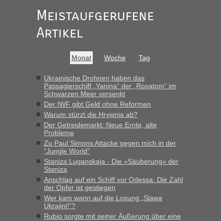
Alleinreisende Männer stehen schließlich immer unter
Meistaufgerufene
Verdacht.“
Artikel
Frank
in
Recht, Visa und Dokumente • Re: Seit Anfang des
Jahres haben die Zollbeamten Verstöße im Wert von fast 11
Milliarden aufgedeckt
Monat
Woche
Tag
„Kein Zoll. Du musst an sich nur sagen dass das privat ist
und du nicht damit handeln willst. So lange das nicht
Ukrainische Drohnen haben das
Passagierschiff „Yanina“ der „Rosatom“ im
Originalverpackt ist und ersichlich das nicht neu sollte es
Schwarzen Meer versenkt
keine Probleme geben“
Der IWF gibt Geld ohne Reformen
Warum stürzt die Hrywnja ab?
Eric
in
Recht, Visa und Dokumente • Deklaration
Der Getreidemarkt: Neue Ernte, alte
gebrauchter Kleidung beim Zoll
Probleme
„Hallo Leute, ich weiß nicht, ob ich hier richtig bin mit meiner
Zu Paul Simons Attacke gegen mich in der
Anfrage. Ich möchte 4 Umzugskartons mit gebrauchter
“Jungle World”
Straßen Kleidung bei der Einreise in die Ukraine
Staniza Luganskaja - Die «Säuberung» der
mitnehmen. Es ist gebrauchte Kleidung...“
Staniza
Anschlag auf ein Schiff vor Odessa: Die Zahl
lev
in
Berichte und Reisetipps • Re: An welchem
der Opfer ist gestiegen
Grenzübergang zwischen Polen und der Ukraine geht es am
Wer kam wann auf die Losung „Slawa
schnellsten?
Ukrajini!“?
Rubio sorgte mit seiner Äußerung über eine
„Wir sind mit unserem Wohnmobil, wie geplant am Montag