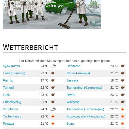
Wetterbericht
Für Details mit dem Mauszeiger über das zugehörige Icon gehen
Kyjiw (Kiew)
24 °C
Ushhorod
23 °C
Lwiw (Lemberg)
22 °C
Iwano-Frankiwsk
21 °C
Rachiw
17 °C
Jassinja
18 °C
Ternopil
22 °C
Tscherniwzi (Czernowitz)
21 °C
Luzk
23 °C
Riwne
23 °C
Chmelnyzkyj
21 °C
Winnyzja
21 °C
Schytomyr
24 °C
Tschernihiw (Tschernigow)
22 °C
Tscherkassy
22 °C
Kropywnyzkyj (Kirowograd)
22 °C
Poltawa
21 °C
Sumy
21 °C