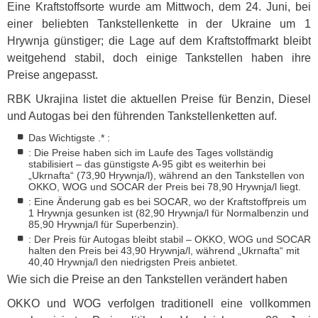
Eine Kraftstoffsorte wurde am Mittwoch, dem 24. Juni, bei
einer beliebten Tankstellenkette in der Ukraine um 1
Hrywnja günstiger; die Lage auf dem Kraftstoffmarkt bleibt
weitgehend stabil, doch einige Tankstellen haben ihre
Preise angepasst.
RBK
Ukrajina listet die aktuellen Preise für Benzin, Diesel
und Autogas bei den führenden Tankstellenketten auf.
Das Wichtigste .* :
: Die Preise haben sich im Laufe des Tages vollständig
stabilisiert – das günstigste A-95 gibt es weiterhin bei
„Ukrnafta“ (73,90 Hrywnja/l), während an den Tankstellen von
OKKO
,
WOG
und
SOCAR
der Preis bei 78,90 Hrywnja/l liegt.
: Eine Änderung gab es bei
SOCAR
, wo der Kraftstoffpreis um
1 Hrywnja gesunken ist (82,90 Hrywnja/l für Normalbenzin und
85,90 Hrywnja/l für Superbenzin).
: Der Preis für Autogas bleibt stabil –
OKKO
,
WOG
und
SOCAR
halten den Preis bei 43,90 Hrywnja/l, während „Ukrnafta“ mit
40,40 Hrywnja/l den niedrigsten Preis anbietet.
Wie sich die Preise an den Tankstellen verändert haben
OKKO
und
WOG
verfolgen traditionell eine vollkommen