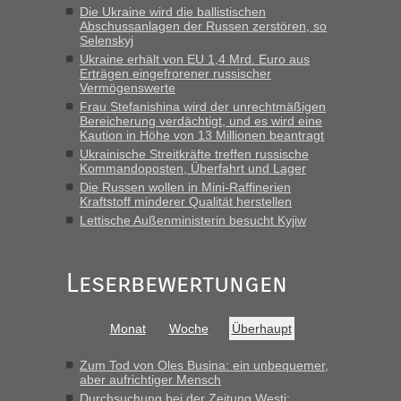
Die Ukraine wird die ballistischen
„Derzeit, ist es überall sehr voll an den Grenzen Ukraine/
Abschussanlagen der Russen zerstören, so
Polen. Zb. Krakovets 100 PKW ca. 10 h Wartezeit. Wollen
Selenskyj
Montag rüber, versuchen es sehr früh.“
Ukraine erhält von EU 1,4 Mrd. Euro aus
Erträgen eingefrorener russischer
Vermögenswerte
Frau Stefanishina wird der unrechtmäßigen
Bereicherung verdächtigt, und es wird eine
Kaution in Höhe von 13 Millionen beantragt
Ukrainische Streitkräfte treffen russische
Kommandoposten, Überfahrt und Lager
Die Russen wollen in Mini-Raffinerien
Kraftstoff minderer Qualität herstellen
Lettische Außenministerin besucht Kyjiw
Leserbewertungen
Monat
Woche
Überhaupt
Zum Tod von Oles Busina: ein unbequemer,
aber aufrichtiger Mensch
Durchsuchung bei der Zeitung Westi: