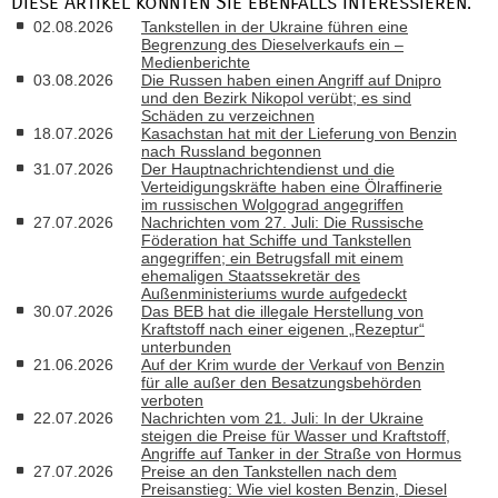
Diese Artikel könnten Sie ebenfalls interessieren:
02.08.2026
Tankstellen in der Ukraine führen eine
Begrenzung des Dieselverkaufs ein –
Medienberichte
03.08.2026
Die Russen haben einen Angriff auf Dnipro
und den Bezirk Nikopol verübt; es sind
Schäden zu verzeichnen
18.07.2026
Kasachstan hat mit der Lieferung von Benzin
nach Russland begonnen
31.07.2026
Der Hauptnachrichtendienst und die
Verteidigungskräfte haben eine Ölraffinerie
im russischen Wolgograd angegriffen
27.07.2026
Nachrichten vom 27. Juli: Die Russische
Föderation hat Schiffe und Tankstellen
angegriffen; ein Betrugsfall mit einem
ehemaligen Staatssekretär des
Außenministeriums wurde aufgedeckt
30.07.2026
Das BEB hat die illegale Herstellung von
Kraftstoff nach einer eigenen „Rezeptur“
unterbunden
21.06.2026
Auf der Krim wurde der Verkauf von Benzin
für alle außer den Besatzungsbehörden
verboten
22.07.2026
Nachrichten vom 21. Juli: In der Ukraine
steigen die Preise für Wasser und Kraftstoff,
Angriffe auf Tanker in der Straße von Hormus
27.07.2026
Preise an den Tankstellen nach dem
Preisanstieg: Wie viel kosten Benzin, Diesel