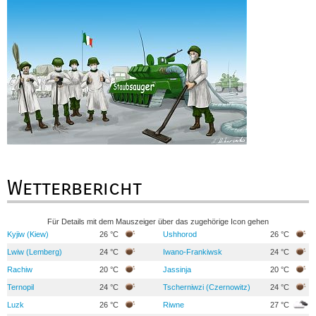
Wetterbericht
Für Details mit dem Mauszeiger über das zugehörige Icon gehen
Kyjiw (Kiew)
26 °C
Ushhorod
26 °C
Lwiw (Lemberg)
24 °C
Iwano-Frankiwsk
24 °C
Rachiw
20 °C
Jassinja
20 °C
Ternopil
24 °C
Tscherniwzi (Czernowitz)
24 °C
Luzk
26 °C
Riwne
27 °C