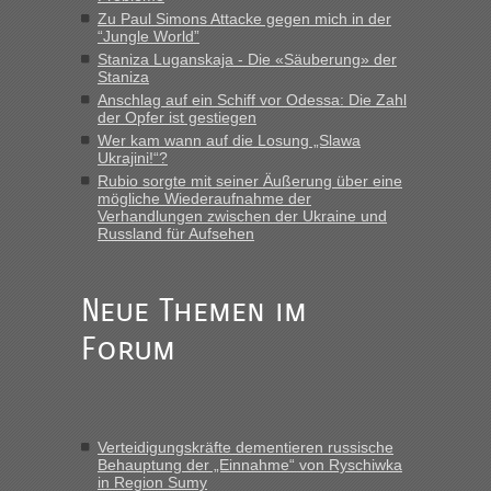
Zu Paul Simons Attacke gegen mich in der
“Jungle World”
Berichte und Reisetipps • Re: An
Bernd D-UA
in
Staniza Luganskaja - Die «Säuberung» der
welchem Grenzübergang zwischen Polen und
Staniza
der Ukraine geht es am schnellsten?
Anschlag auf ein Schiff vor Odessa: Die Zahl
der Opfer ist gestiegen
„Bin am Montag 15.6.26 um 8 Uhr in Urgyniw ausgereist,
Wer kam wann auf die Losung „Slawa
das erste Mal an einem Montagmorgen ca. 15 Fahrzeuge
Ukrajini!“?
vor mir, bin sonst der Erste oder Zweite, egal, nach ca 20
Rubio sorgte mit seiner Äußerung über eine
Minuten wurde dann die nächste Welle...“
mögliche Wiederaufnahme der
Verhandlungen zwischen der Ukraine und
Berichte und Reisetipps • Re: An welchem
lev
in
Russland für Aufsehen
Grenzübergang zwischen Polen und der Ukraine
geht es am schnellsten?
Neue Themen im
„Derzeit, ist es überall sehr voll an den Grenzen Ukraine/
Polen. Zb. Krakovets 100 PKW ca. 10 h Wartezeit. Wollen
Forum
Montag rüber, versuchen es sehr früh.“
Verteidigungskräfte dementieren russische
Behauptung der „Einnahme“ von Ryschiwka
in Region Sumy