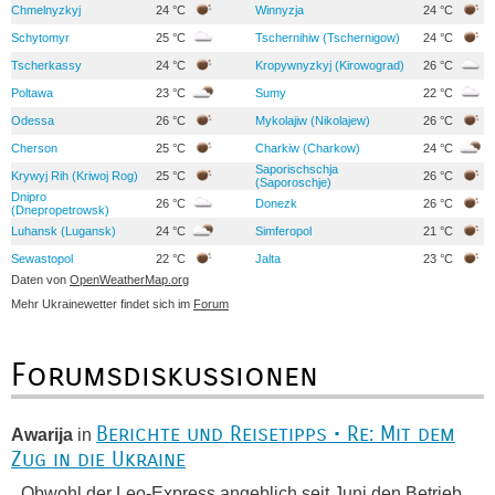
Chmelnyzkyj
24 °C
Winnyzja
24 °C
Schytomyr
25 °C
Tschernihiw (Tschernigow)
24 °C
Tscherkassy
24 °C
Kropywnyzkyj (Kirowograd)
26 °C
Poltawa
23 °C
Sumy
22 °C
Odessa
26 °C
Mykolajiw (Nikolajew)
26 °C
Cherson
25 °C
Charkiw (Charkow)
24 °C
Saporischschja
Krywyj Rih (Kriwoj Rog)
25 °C
26 °C
(Saporoschje)
Dnipro
26 °C
Donezk
26 °C
(Dnepropetrowsk)
Luhansk (Lugansk)
24 °C
Simferopol
21 °C
Sewastopol
22 °C
Jalta
23 °C
Daten von
OpenWeatherMap.org
Mehr Ukrainewetter findet sich im
Forum
Forumsdiskussionen
Berichte und Reisetipps • Re: Mit dem
Awarija
in
Zug in die Ukraine
„ Obwohl der Leo-Express angeblich seit Juni den Betrieb