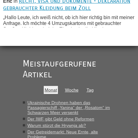
Recht, Visa und Dokumente • Deklaration
Eric
in
gebrauchter Kleidung beim Zoll
„Hallo Leute, ich weiß nicht, ob ich hier richtig bin mit meiner
Anfrage. Ich möchte 4 Umzugskartons mit gebrauchter
Straßen Kleidung bei der Einreise in die Ukraine
mitnehmen. Es ist gebrauchte Kleidung...“
Berichte und Reisetipps • Re: An welchem
lev
in
Grenzübergang zwischen Polen und der Ukraine
geht es am schnellsten?
Meistaufgerufene
„Wir sind mit unserem Wohnmobil, wie geplant am Montag
Artikel
15.6. in Krakovets rüber. Sehr zeitig los gegen 5 Uhr in der
Früh. Mit sehr sehr wenig Verkehr, super bis zur Grenze. Nur
8 PKW vor der Schranke....“
Monat
Woche
Tag
Berichte und Reisetipps • Re: An welchem
Frank
in
Ukrainische Drohnen haben das
Grenzübergang zwischen Polen und der Ukraine
Passagierschiff „Yanina“ der „Rosatom“ im
Schwarzen Meer versenkt
geht es am schnellsten?
Der IWF gibt Geld ohne Reformen
„Gestern 6 Stunden warten vor der Grenze Richtung Polen
Warum stürzt die Hrywnja ab?
in Krakowez mit dem Kleinbus. Abfertigung ging dann
Der Getreidemarkt: Neue Ernte, alte
schnell da auch Passagiere mit EU-Pass dabei waren“
Probleme