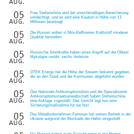
aug.
05
Frau Stefanishina wird der unrechtmäßigen Bereicherung
verdächtigt, und es wird eine Kaution in Höhe von 13
aug.
Millionen beantragt
05
Die Russen wollen in Mini-Raffinerien Kraftstoff minderer
Qualität herstellen
aug.
05
Russische Streitkräfte haben einen Angriff auf die Oblast
Mykolajiw verübt: sechs Verletzte
aug.
05
DTEK Energo hat die Höhe der Steuern bekannt gegeben,
die an den Staat und die Kommunen abgeführt wurden
aug.
05
Das Nationale Antikorruptionsbüro und die Spezialisierte
Antikorruptionsstaatsanwaltschaft haben Stefanischina
aug.
eine Anklage zugestellt: Das Gericht legt nun eine
Sicherungsmaßnahme für sie fest
05
Das Metallunternehmen Ferrexpo hat seinen Betrieb in der
Ukraine aufgrund der Blockade der Häfen eingestellt
aug.
Die Russen haben zivile Einrichtungen in der Region