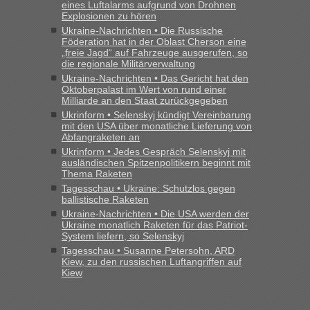
gebrauchter Kleidung beim Zoll
eines Luftalarms aufgrund von Drohnen
Explosionen zu hören
„Hallo Leute, ich weiß nicht, ob ich hier richtig bin mit meiner
Ukraine-Nachrichten • Die Russische
Anfrage. Ich möchte 4 Umzugskartons mit gebrauchter
Föderation hat in der Oblast Cherson eine
Straßen Kleidung bei der Einreise in die Ukraine
„freie Jagd“ auf Fahrzeuge ausgerufen, so
mitnehmen. Es ist gebrauchte Kleidung...“
die regionale Militärverwaltung
Ukraine-Nachrichten • Das Gericht hat den
lev
in
Berichte und Reisetipps • Re: An welchem
Oktoberpalast im Wert von rund einer
Milliarde an den Staat zurückgegeben
Grenzübergang zwischen Polen und der Ukraine geht es am
schnellsten?
Ukrinform • Selenskyj kündigt Vereinbarung
mit den USA über monatliche Lieferung von
„Wir sind mit unserem Wohnmobil, wie geplant am Montag
Abfangraketen an
15.6. in Krakovets rüber. Sehr zeitig los gegen 5 Uhr in der
Ukrinform • Jedes Gespräch Selenskyj mit
Früh. Mit sehr sehr wenig Verkehr, super bis zur Grenze. Nur
ausländischen Spitzenpolitikern beginnt mit
8 PKW vor der Schranke....“
Thema Raketen
Tagesschau • Ukraine: Schutzlos gegen
ballistische Raketen
Frank
in
Berichte und Reisetipps • Re: An welchem
Grenzübergang zwischen Polen und der Ukraine geht es am
Ukraine-Nachrichten • Die USA werden der
Ukraine monatlich Raketen für das Patriot-
schnellsten?
System liefern, so Selenskyj
„Gestern 6 Stunden warten vor der Grenze Richtung Polen
Tagesschau • Susanne Petersohn, ARD
in Krakowez mit dem Kleinbus. Abfertigung ging dann
Kiew, zu den russischen Luftangriffen auf
Kiew
schnell da auch Passagiere mit EU-Pass dabei waren“
Bernd D-UA
in
Berichte und Reisetipps • Re: An welchem