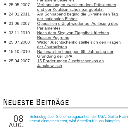
Parlament bestellen
25.05.2007
Verhandlungen zwischen dem Präsidenten
und der Koalition scheinbar geplatzt
24.01.2011
Am Sonnabend beging die Ukraine den Tag
der nationalen Einheit
01.06.2007
Opposition drängt wieder auf Auflösung des
Parlamentes
03.11.2010
Nach dem Sieg von Tjagnibok fürchten
Russen Pogrome
25.07.2008
Wiktor Juschtschenko stellte sich den Fragen
der Journalisten
15.10.2010
Nationalisten begingen 68. Jahrestag der
Gründung der UPA
25.04.2007
15 Forderungen Juschtschenkos an
Janukowitsch
Neueste Beiträge
08
Selenskyj über Sicherheitsgarantien der USA: Sollte Putin
erneut einmarschieren, wird Amerika für uns kämpfen
aug.