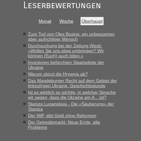
Grenzübergang zwischen Polen und der Ukraine geht es am
Leserbewertungen
schnellsten?
„Bin am Montag 15.6.26 um 8 Uhr in Urgyniw ausgereist,
Monat
Woche
Überhaupt
das erste Mal an einem Montagmorgen ca. 15 Fahrzeuge
vor mir, bin sonst der Erste oder Zweite, egal, nach ca 20
Zum Tod von Oles Busina: ein unbequemer,
Minuten wurde dann die nächste Welle...“
aber aufrichtiger Mensch
Durchsuchung bei der Zeitung Westi:
lev
in
Berichte und Reisetipps • Re: An welchem
«Wollen Sie uns etwa umbringen? Wir
Grenzübergang zwischen Polen und der Ukraine geht es am
können (Euch) auch töten.»
schnellsten?
Investoren befürchten Staatspleite der
Ukraine
„Derzeit, ist es überall sehr voll an den Grenzen Ukraine/
Polen. Zb. Krakovets 100 PKW ca. 10 h Wartezeit. Wollen
Warum stürzt die Hrywnja ab?
Montag rüber, versuchen es sehr früh.“
Das Magdeburger Recht auf dem Gebiet der
linksufrigen Ukraine: Geschichtsstunde
Ist es wirklich so wichtig, in welcher Sprache
wir sagen, dass die Ukraine am A... ist?
Staniza Luganskaja - Die «Säuberung» der
Staniza
Der IWF gibt Geld ohne Reformen
Der Getreidemarkt: Neue Ernte, alte
Probleme