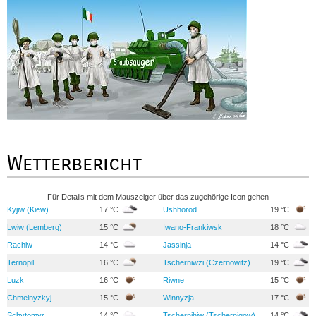
Wetterbericht
Für Details mit dem Mauszeiger über das zugehörige Icon gehen
Kyjiw (Kiew)
17 °C
Ushhorod
19 °C
Lwiw (Lemberg)
15 °C
Iwano-Frankiwsk
18 °C
Rachiw
14 °C
Jassinja
14 °C
Ternopil
16 °C
Tscherniwzi (Czernowitz)
19 °C
Luzk
16 °C
Riwne
15 °C
Chmelnyzkyj
15 °C
Winnyzja
17 °C
Schytomyr
14 °C
Tschernihiw (Tschernigow)
14 °C