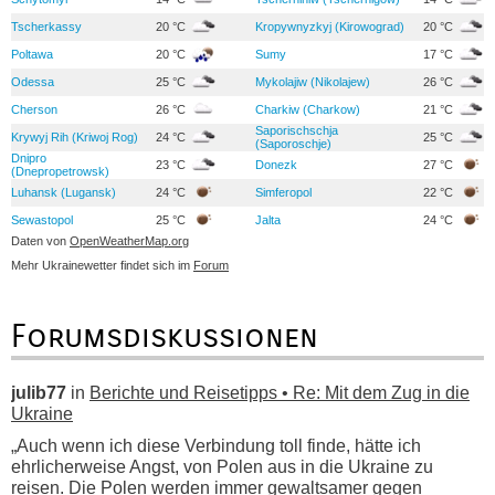
Tscherkassy
20 °C
Kropywnyzkyj (Kirowograd)
20 °C
Poltawa
20 °C
Sumy
17 °C
Odessa
25 °C
Mykolajiw (Nikolajew)
26 °C
Cherson
26 °C
Charkiw (Charkow)
21 °C
Saporischschja
Krywyj Rih (Kriwoj Rog)
24 °C
25 °C
(Saporoschje)
Dnipro
23 °C
Donezk
27 °C
(Dnepropetrowsk)
Luhansk (Lugansk)
24 °C
Simferopol
22 °C
Sewastopol
25 °C
Jalta
24 °C
Daten von
OpenWeatherMap.org
Mehr Ukrainewetter findet sich im
Forum
Forumsdiskussionen
julib77
in
Berichte und Reisetipps • Re: Mit dem Zug in die
Ukraine
„Auch wenn ich diese Verbindung toll finde, hätte ich
ehrlicherweise Angst, von Polen aus in die Ukraine zu
reisen. Die Polen werden immer gewaltsamer gegen