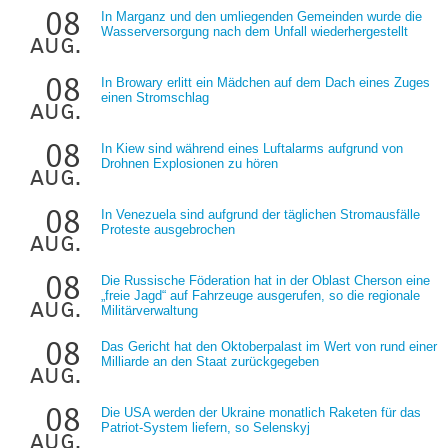
08
In Marganz und den umliegenden Gemeinden wurde die
Wasserversorgung nach dem Unfall wiederhergestellt
aug.
08
In Browary erlitt ein Mädchen auf dem Dach eines Zuges
einen Stromschlag
aug.
08
In Kiew sind während eines Luftalarms aufgrund von
Drohnen Explosionen zu hören
aug.
08
In Venezuela sind aufgrund der täglichen Stromausfälle
Proteste ausgebrochen
aug.
08
Die Russische Föderation hat in der Oblast Cherson eine
„freie Jagd“ auf Fahrzeuge ausgerufen, so die regionale
aug.
Militärverwaltung
08
Das Gericht hat den Oktoberpalast im Wert von rund einer
Milliarde an den Staat zurückgegeben
aug.
08
Die USA werden der Ukraine monatlich Raketen für das
Patriot-System liefern, so Selenskyj
aug.