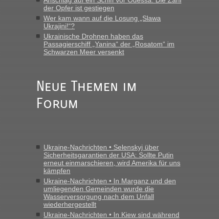
Anschlag auf ein Schiff vor Odessa: Die Zahl
der Opfer ist gestiegen
Eric
in
Recht, Visa und Dokumente • Re: Deklaration
gebrauchter Kleidung beim Zoll
Wer kam wann auf die Losung „Slawa
Ukrajini!“?
„Vielen Dank, mit einem Briefchen meiner Frau im Gepäck
Ukrainische Drohnen haben das
gab es keine Probleme“
Passagierschiff „Yanina“ der „Rosatom“ im
Schwarzen Meer versenkt
Anuleb
in
Recht, Visa und Dokumente • Re: Seit Anfang
des Jahres haben die Zollbeamten Verstöße im Wert von
fast 11 Milliarden aufgedeckt
Neue Themen im
„Am besten wäre natürlich, wenn die Frau mit dabei ist.
Forum
Alleinreisende Männer stehen schließlich immer unter
Verdacht.“
Frank
in
Recht, Visa und Dokumente • Re: Seit Anfang des
Jahres haben die Zollbeamten Verstöße im Wert von fast 11
Ukraine-Nachrichten • Selenskyj über
Milliarden aufgedeckt
Sicherheitsgarantien der USA: Sollte Putin
erneut einmarschieren, wird Amerika für uns
„Kein Zoll. Du musst an sich nur sagen dass das privat ist
kämpfen
und du nicht damit handeln willst. So lange das nicht
Ukraine-Nachrichten • In Marganz und den
Originalverpackt ist und ersichlich das nicht neu sollte es
umliegenden Gemeinden wurde die
keine Probleme geben“
Wasserversorgung nach dem Unfall
wiederhergestellt
Eric
in
Recht, Visa und Dokumente • Deklaration
Ukraine-Nachrichten • In Kiew sind während