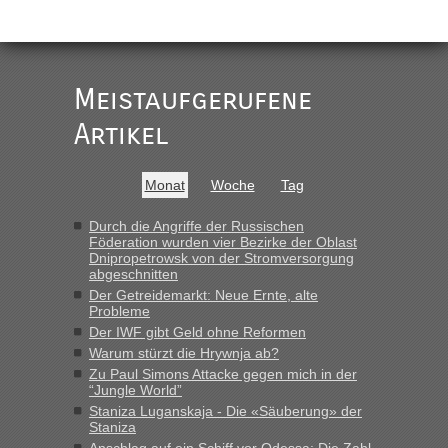
„
Der Link zum Anbieter ist ja da.
Meistaufgerufene
Ist korrekt, aber ich finde man hätte trotzdem im Text gleich
darauf hinweisen können.
Artikel
War aber nicht "böse" gemeint ...
Bis jetzt sind die Tickets auch noch nicht auf der Webseite
buchbar - warum auch immer ...
Monat
Woche
Tag
Hab´s versucht - bekomme aber immer angezeigt "auf dieser
Strecke fahren wir nicht"
Durch die Angriffe der Russischen
Föderation wurden vier Bezirke der Oblast
Dnipropetrowsk von der Stromversorgung
abgeschnitten
“
Der Getreidemarkt: Neue Ernte, alte
Probleme
MHG1023
in
Berichte und Reisetipps • Re: Mit dem Zug in
Der IWF gibt Geld ohne Reformen
die Ukraine
Warum stürzt die Hrywnja ab?
„Man sollte aber explizit dazu schreiben, daß es ein Zug von
Zu Paul Simons Attacke gegen mich in der
LeoExpress ist - und nur auf deren Webseite kann man die
“Jungle World”
Fahrkarten kaufen. Zumindest ist es die erste Umsteigefreie
Staniza Luganskaja - Die «Säuberung» der
Verbindung von Deutschland...“
Staniza