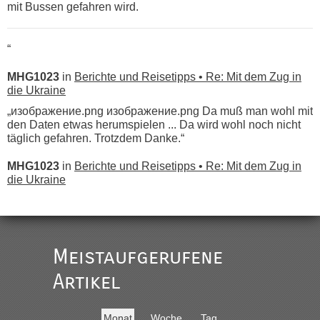
mit Bussen gefahren wird.
“
MHG1023
in
Berichte und Reisetipps • Re: Mit dem Zug in
die Ukraine
„изображение.png изображение.png Da muß man wohl mit
den Daten etwas herumspielen ... Da wird wohl noch nicht
täglich gefahren. Trotzdem Danke.“
MHG1023
in
Berichte und Reisetipps • Re: Mit dem Zug in
die Ukraine
„
Der Link zum Anbieter ist ja da.
Meistaufgerufene
Ist korrekt, aber ich finde man hätte trotzdem im Text gleich
darauf hinweisen können.
Artikel
War aber nicht "böse" gemeint ...
Bis jetzt sind die Tickets auch noch nicht auf der Webseite
buchbar - warum auch immer ...
Monat
Woche
Tag