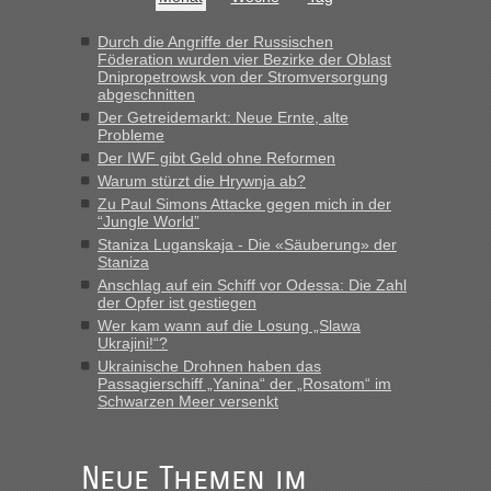
Hab´s versucht - bekomme aber immer angezeigt "auf dieser
Strecke fahren wir nicht"
Durch die Angriffe der Russischen
Föderation wurden vier Bezirke der Oblast
Dnipropetrowsk von der Stromversorgung
abgeschnitten
“
Der Getreidemarkt: Neue Ernte, alte
Probleme
MHG1023
in
Berichte und Reisetipps • Re: Mit dem Zug in
Der IWF gibt Geld ohne Reformen
die Ukraine
Warum stürzt die Hrywnja ab?
„Man sollte aber explizit dazu schreiben, daß es ein Zug von
Zu Paul Simons Attacke gegen mich in der
LeoExpress ist - und nur auf deren Webseite kann man die
“Jungle World”
Fahrkarten kaufen. Zumindest ist es die erste Umsteigefreie
Staniza Luganskaja - Die «Säuberung» der
Verbindung von Deutschland...“
Staniza
Anschlag auf ein Schiff vor Odessa: Die Zahl
der Opfer ist gestiegen
Eric
in
Recht, Visa und Dokumente • Re: Deklaration
gebrauchter Kleidung beim Zoll
Wer kam wann auf die Losung „Slawa
Ukrajini!“?
„Vielen Dank, mit einem Briefchen meiner Frau im Gepäck
Ukrainische Drohnen haben das
gab es keine Probleme“
Passagierschiff „Yanina“ der „Rosatom“ im
Schwarzen Meer versenkt
Anuleb
in
Recht, Visa und Dokumente • Re: Seit Anfang
des Jahres haben die Zollbeamten Verstöße im Wert von
fast 11 Milliarden aufgedeckt
Neue Themen im