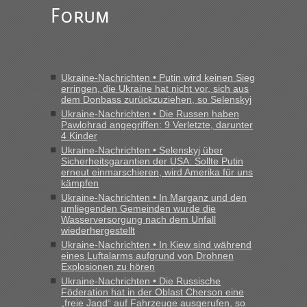
„Am besten wäre natürlich, wenn die Frau mit dabei ist.
Forum
Alleinreisende Männer stehen schließlich immer unter
Verdacht.“
Frank
in
Recht, Visa und Dokumente • Re: Seit Anfang des
Jahres haben die Zollbeamten Verstöße im Wert von fast 11
Ukraine-Nachrichten • Putin wird keinen Sieg
Milliarden aufgedeckt
erringen, die Ukraine hat nicht vor, sich aus
dem Donbass zurückzuziehen, so Selenskyj
„Kein Zoll. Du musst an sich nur sagen dass das privat ist
und du nicht damit handeln willst. So lange das nicht
Ukraine-Nachrichten • Die Russen haben
Pawlohrad angegriffen: 9 Verletzte, darunter
Originalverpackt ist und ersichlich das nicht neu sollte es
4 Kinder
keine Probleme geben“
Ukraine-Nachrichten • Selenskyj über
Sicherheitsgarantien der USA: Sollte Putin
Eric
in
Recht, Visa und Dokumente • Deklaration
erneut einmarschieren, wird Amerika für uns
gebrauchter Kleidung beim Zoll
kämpfen
Ukraine-Nachrichten • In Marganz und den
„Hallo Leute, ich weiß nicht, ob ich hier richtig bin mit meiner
umliegenden Gemeinden wurde die
Anfrage. Ich möchte 4 Umzugskartons mit gebrauchter
Wasserversorgung nach dem Unfall
Straßen Kleidung bei der Einreise in die Ukraine
wiederhergestellt
mitnehmen. Es ist gebrauchte Kleidung...“
Ukraine-Nachrichten • In Kiew sind während
eines Luftalarms aufgrund von Drohnen
lev
in
Berichte und Reisetipps • Re: An welchem
Explosionen zu hören
Grenzübergang zwischen Polen und der Ukraine geht es am
Ukraine-Nachrichten • Die Russische
schnellsten?
Föderation hat in der Oblast Cherson eine
„freie Jagd“ auf Fahrzeuge ausgerufen, so