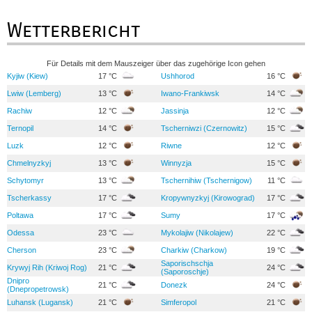
Wetterbericht
Für Details mit dem Mauszeiger über das zugehörige Icon gehen
Kyjiw (Kiew)
17 °C
Ushhorod
16 °C
Lwiw (Lemberg)
13 °C
Iwano-Frankiwsk
14 °C
Rachiw
12 °C
Jassinja
12 °C
Ternopil
14 °C
Tscherniwzi (Czernowitz)
15 °C
Luzk
12 °C
Riwne
12 °C
Chmelnyzkyj
13 °C
Winnyzja
15 °C
Schytomyr
13 °C
Tschernihiw (Tschernigow)
11 °C
Tscherkassy
17 °C
Kropywnyzkyj (Kirowograd)
17 °C
Poltawa
17 °C
Sumy
17 °C
Odessa
23 °C
Mykolajiw (Nikolajew)
22 °C
Cherson
23 °C
Charkiw (Charkow)
19 °C
Saporischschja
Krywyj Rih (Kriwoj Rog)
21 °C
24 °C
(Saporoschje)
Dnipro
21 °C
Donezk
24 °C
(Dnepropetrowsk)
Luhansk (Lugansk)
21 °C
Simferopol
21 °C