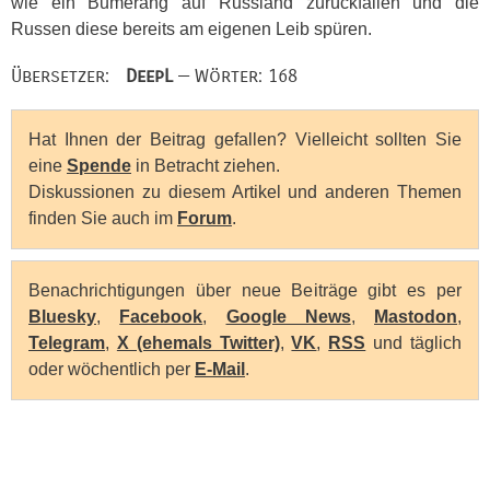
wie ein Bumerang auf Russland zurückfallen und die
Russen diese bereits am eigenen Leib spüren.
Übersetzer:
DeepL
— Wörter: 168
Hat Ihnen der Beitrag gefallen? Vielleicht sollten Sie
eine
Spende
in Betracht ziehen.
Diskussionen zu diesem Artikel und anderen Themen
finden Sie auch im
Forum
.
Benachrichtigungen über neue Beiträge gibt es per
Bluesky
,
Facebook
,
Google News
,
Mastodon
,
Telegram
,
X (ehemals Twitter)
,
VK
,
RSS
und täglich
oder wöchentlich per
E-Mail
.