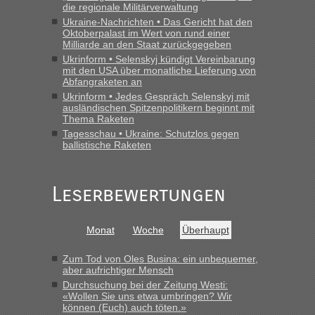
„Wir sind mit unserem Wohnmobil, wie geplant am Montag
die regionale Militärverwaltung
15.6. in Krakovets rüber. Sehr zeitig los gegen 5 Uhr in der
Ukraine-Nachrichten • Das Gericht hat den
Früh. Mit sehr sehr wenig Verkehr, super bis zur Grenze. Nur
Oktoberpalast im Wert von rund einer
8 PKW vor der Schranke....“
Milliarde an den Staat zurückgegeben
Ukrinform • Selenskyj kündigt Vereinbarung
mit den USA über monatliche Lieferung von
Frank
in
Berichte und Reisetipps • Re: An welchem
Abfangraketen an
Grenzübergang zwischen Polen und der Ukraine geht es am
Ukrinform • Jedes Gespräch Selenskyj mit
schnellsten?
ausländischen Spitzenpolitikern beginnt mit
„Gestern 6 Stunden warten vor der Grenze Richtung Polen
Thema Raketen
in Krakowez mit dem Kleinbus. Abfertigung ging dann
Tagesschau • Ukraine: Schutzlos gegen
ballistische Raketen
schnell da auch Passagiere mit EU-Pass dabei waren“
Bernd D-UA
in
Berichte und Reisetipps • Re: An welchem
Grenzübergang zwischen Polen und der Ukraine geht es am
Leserbewertungen
schnellsten?
„Bin am Montag 15.6.26 um 8 Uhr in Urgyniw ausgereist,
Monat
Woche
Überhaupt
das erste Mal an einem Montagmorgen ca. 15 Fahrzeuge
vor mir, bin sonst der Erste oder Zweite, egal, nach ca 20
Zum Tod von Oles Busina: ein unbequemer,
Minuten wurde dann die nächste Welle...“
aber aufrichtiger Mensch
Durchsuchung bei der Zeitung Westi:
lev
in
Berichte und Reisetipps • Re: An welchem
«Wollen Sie uns etwa umbringen? Wir
Grenzübergang zwischen Polen und der Ukraine geht es am
können (Euch) auch töten.»
schnellsten?