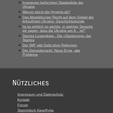
Investoren befürchten Staatspleite der
Ukraine
„Derzeit, ist es überall sehr voll an den Grenzen Ukraine/
Polen. Zb. Krakovets 100 PKW ca. 10 h Wartezeit. Wollen
Warum stürzt die Hrywnja ab?
Montag rüber, versuchen es sehr früh.“
Das Magdeburger Recht auf dem Gebiet der
linksufrigen Ukraine: Geschichtsstunde
Ist es wirklich so wichtig, in welcher Sprache
wir sagen, dass die Ukraine am A... ist?
Staniza Luganskaja - Die «Säuberung» der
Staniza
Der IWF gibt Geld ohne Reformen
Der Getreidemarkt: Neue Ernte, alte
Probleme
Nützliches
Impressum und Datenschutz
Kontakt
Forum
Stammtisch Kiew/Kyjiw