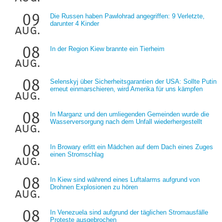
09
Die Russen haben Pawlohrad angegriffen: 9 Verletzte,
darunter 4 Kinder
aug.
08
In der Region Kiew brannte ein Tierheim
aug.
08
Selenskyj über Sicherheitsgarantien der USA: Sollte Putin
erneut einmarschieren, wird Amerika für uns kämpfen
aug.
08
In Marganz und den umliegenden Gemeinden wurde die
Wasserversorgung nach dem Unfall wiederhergestellt
aug.
08
In Browary erlitt ein Mädchen auf dem Dach eines Zuges
einen Stromschlag
aug.
08
In Kiew sind während eines Luftalarms aufgrund von
Drohnen Explosionen zu hören
aug.
08
In Venezuela sind aufgrund der täglichen Stromausfälle
Proteste ausgebrochen