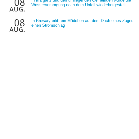
08
In Marganz und den umliegenden Gemeinden wurde die
Wasserversorgung nach dem Unfall wiederhergestellt
aug.
08
In Browary erlitt ein Mädchen auf dem Dach eines Zuges
einen Stromschlag
aug.