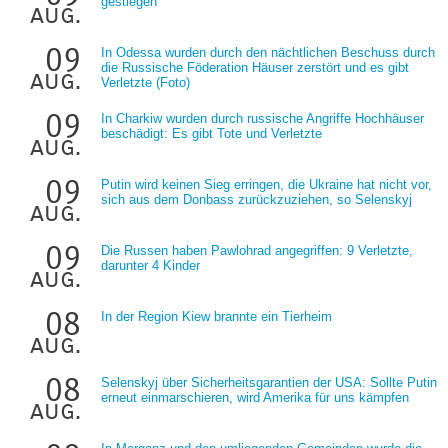
gestiegen
aug.
09
In Odessa wurden durch den nächtlichen Beschuss durch
die Russische Föderation Häuser zerstört und es gibt
aug.
Verletzte (Foto)
09
In Charkiw wurden durch russische Angriffe Hochhäuser
beschädigt: Es gibt Tote und Verletzte
aug.
09
Putin wird keinen Sieg erringen, die Ukraine hat nicht vor,
sich aus dem Donbass zurückzuziehen, so Selenskyj
aug.
09
Die Russen haben Pawlohrad angegriffen: 9 Verletzte,
darunter 4 Kinder
aug.
08
In der Region Kiew brannte ein Tierheim
aug.
08
Selenskyj über Sicherheitsgarantien der USA: Sollte Putin
erneut einmarschieren, wird Amerika für uns kämpfen
aug.