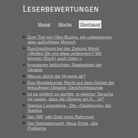
„Derzeit, ist es überall sehr voll an den Grenzen Ukraine/
Leserbewertungen
Polen. Zb. Krakovets 100 PKW ca. 10 h Wartezeit. Wollen
Montag rüber, versuchen es sehr früh.“
Monat
Woche
Überhaupt
Zum Tod von Oles Busina: ein unbequemer,
aber aufrichtiger Mensch
Durchsuchung bei der Zeitung Westi:
«Wollen Sie uns etwa umbringen? Wir
können (Euch) auch töten.»
Investoren befürchten Staatspleite der
Ukraine
Warum stürzt die Hrywnja ab?
Das Magdeburger Recht auf dem Gebiet der
linksufrigen Ukraine: Geschichtsstunde
Ist es wirklich so wichtig, in welcher Sprache
wir sagen, dass die Ukraine am A... ist?
Staniza Luganskaja - Die «Säuberung» der
Staniza
Der IWF gibt Geld ohne Reformen
Der Getreidemarkt: Neue Ernte, alte
Probleme