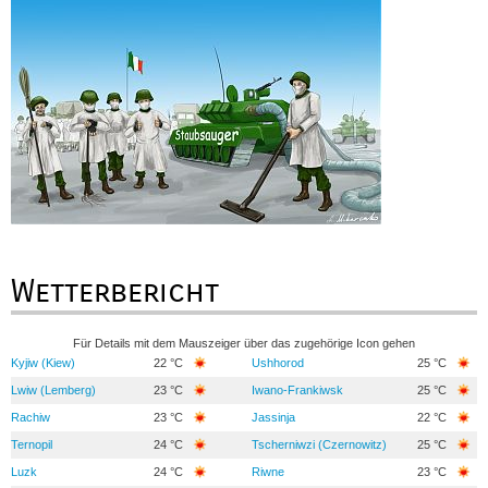
Wetterbericht
Für Details mit dem Mauszeiger über das zugehörige Icon gehen
Kyjiw (Kiew)
22 °C
Ushhorod
25 °C
Lwiw (Lemberg)
23 °C
Iwano-Frankiwsk
25 °C
Rachiw
23 °C
Jassinja
22 °C
Ternopil
24 °C
Tscherniwzi (Czernowitz)
25 °C
Luzk
24 °C
Riwne
23 °C