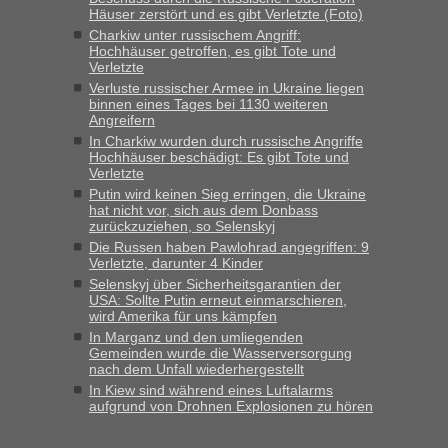
8 PKW vor der Schranke....“
Häuser zerstört und es gibt Verletzte (Foto)
Charkiw unter russischem Angriff:
Berichte und Reisetipps • Re: An welchem
Frank
in
Hochhäuser getroffen, es gibt Tote und
Grenzübergang zwischen Polen und der Ukraine
Verletzte
geht es am schnellsten?
Verluste russischer Armee in Ukraine liegen
binnen eines Tages bei 1130 weiteren
„Gestern 6 Stunden warten vor der Grenze Richtung Polen
Angreifern
in Krakowez mit dem Kleinbus. Abfertigung ging dann
In Charkiw wurden durch russische Angriffe
schnell da auch Passagiere mit EU-Pass dabei waren“
Hochhäuser beschädigt: Es gibt Tote und
Verletzte
Putin wird keinen Sieg erringen, die Ukraine
Berichte und Reisetipps • Re: An
Bernd D-UA
in
hat nicht vor, sich aus dem Donbass
welchem Grenzübergang zwischen Polen und
zurückzuziehen, so Selenskyj
der Ukraine geht es am schnellsten?
Die Russen haben Pawlohrad angegriffen: 9
Verletzte, darunter 4 Kinder
„Bin am Montag 15.6.26 um 8 Uhr in Urgyniw ausgereist,
Selenskyj über Sicherheitsgarantien der
das erste Mal an einem Montagmorgen ca. 15 Fahrzeuge
USA: Sollte Putin erneut einmarschieren,
vor mir, bin sonst der Erste oder Zweite, egal, nach ca 20
wird Amerika für uns kämpfen
Minuten wurde dann die nächste Welle...“
In Marganz und den umliegenden
Gemeinden wurde die Wasserversorgung
nach dem Unfall wiederhergestellt
Berichte und Reisetipps • Re: An welchem
lev
in
In Kiew sind während eines Luftalarms
Grenzübergang zwischen Polen und der Ukraine
aufgrund von Drohnen Explosionen zu hören
geht es am schnellsten?