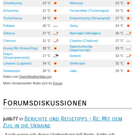
Chmelnyzkyj
23 °C
Winnyzja
23 °C
Schytomyr
21 °C
Tschernihiw (Tschernigow)
23 °C
Tscherkassy
24 °C
Kropywnyzkyj (Kirowograd)
27 °C
Poltawa
26 °C
Sumy
24 °C
Odessa
27 °C
Mykolajiw (Nikolajew)
30 °C
Cherson
31 °C
Charkiw (Charkow)
27 °C
Saporischschja
Krywyj Rih (Kriwoj Rog)
28 °C
29 °C
(Saporoschje)
Dnipro
27 °C
Donezk
32 °C
(Dnepropetrowsk)
Luhansk (Lugansk)
34 °C
Simferopol
32 °C
Sewastopol
28 °C
Jalta
29 °C
Daten von
OpenWeatherMap.org
Mehr Ukrainewetter findet sich im
Forum
Forumsdiskussionen
Berichte und Reisetipps • Re: Mit dem
julib77
in
Zug in die Ukraine
„Auch wenn ich diese Verbindung toll finde, hätte ich