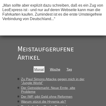
„Man sollte aber explizit dazu schreiben, daß es ein Zug von
LeoExpress ist - und nur auf deren Webseite kann man die
Fahrkarten kaufen. Zumindest ist es die erste Umsteigefreie
Verbindung von Deutschland...“
Recht, Visa und Dokumente • Re:
Eric
in
Deklaration gebrauchter Kleidung beim Zoll
„Vielen Dank, mit einem Briefchen meiner Frau im Gepäck
gab es keine Probleme“
Meistaufgerufene
Recht, Visa und Dokumente • Re: Seit
Artikel
Anuleb
in
Anfang des Jahres haben die Zollbeamten
Verstöße im Wert von fast 11 Milliarden
Monat
Woche
Tag
aufgedeckt
„Am besten wäre natürlich, wenn die Frau mit dabei ist.
Zu Paul Simons Attacke gegen mich in der
“Jungle World”
Alleinreisende Männer stehen schließlich immer unter
Der Getreidemarkt: Neue Ernte, alte
Verdacht.“
Probleme
Der IWF gibt Geld ohne Reformen
Recht, Visa und Dokumente • Re: Seit
Frank
in
Warum stürzt die Hrywnja ab?
Anfang des Jahres haben die Zollbeamten