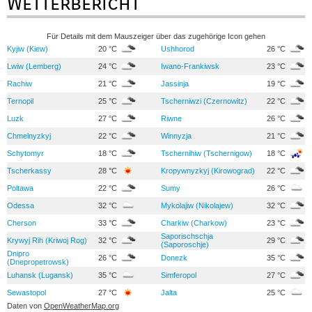
Wetterbericht
Für Details mit dem Mauszeiger über das zugehörige Icon gehen
Kyjiw (Kiew)
20 °C
Ushhorod
26 °C
Lwiw (Lemberg)
24 °C
Iwano-Frankiwsk
23 °C
Rachiw
21 °C
Jassinja
19 °C
Ternopil
25 °C
Tscherniwzi (Czernowitz)
22 °C
Luzk
27 °C
Riwne
26 °C
Chmelnyzkyj
22 °C
Winnyzja
21 °C
Schytomyr
18 °C
Tschernihiw (Tschernigow)
18 °C
Tscherkassy
28 °C
Kropywnyzkyj (Kirowograd)
22 °C
Poltawa
22 °C
Sumy
26 °C
Odessa
32 °C
Mykolajiw (Nikolajew)
32 °C
Cherson
33 °C
Charkiw (Charkow)
23 °C
Saporischschja
Krywyj Rih (Kriwoj Rog)
32 °C
29 °C
(Saporoschje)
Dnipro
26 °C
Donezk
35 °C
(Dnepropetrowsk)
Luhansk (Lugansk)
35 °C
Simferopol
27 °C
Sewastopol
27 °C
Jalta
25 °C
Daten von
OpenWeatherMap.org