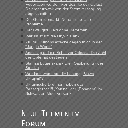
Föderation wurden vier Bezirke der Oblast
Dnipropetrowsk von der Stromversorgung
abgeschnitten
“
Der Getreidemarkt: Neue Ernte, alte
Probleme
MHG1023
in
Berichte und Reisetipps • Re: Mit dem Zug in
Der IWF gibt Geld ohne Reformen
die Ukraine
Warum stürzt die Hrywnja ab?
„Man sollte aber explizit dazu schreiben, daß es ein Zug von
Zu Paul Simons Attacke gegen mich in der
LeoExpress ist - und nur auf deren Webseite kann man die
“Jungle World”
Fahrkarten kaufen. Zumindest ist es die erste Umsteigefreie
Anschlag auf ein Schiff vor Odessa: Die Zahl
Verbindung von Deutschland...“
der Opfer ist gestiegen
Staniza Luganskaja - Die «Säuberung» der
Staniza
Eric
in
Recht, Visa und Dokumente • Re: Deklaration
gebrauchter Kleidung beim Zoll
Wer kam wann auf die Losung „Slawa
Ukrajini!“?
„Vielen Dank, mit einem Briefchen meiner Frau im Gepäck
Ukrainische Drohnen haben das
gab es keine Probleme“
Passagierschiff „Yanina“ der „Rosatom“ im
Schwarzen Meer versenkt
Anuleb
in
Recht, Visa und Dokumente • Re: Seit Anfang
des Jahres haben die Zollbeamten Verstöße im Wert von
fast 11 Milliarden aufgedeckt
Neue Themen im
„Am besten wäre natürlich, wenn die Frau mit dabei ist.
Forum
Alleinreisende Männer stehen schließlich immer unter