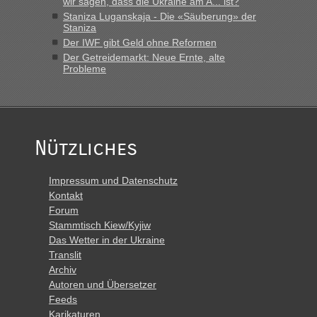
wir sagen, dass die Ukraine am A... ist?
Polen. Zb. Krakovets 100 PKW ca. 10 h Wartezeit. Wollen
Staniza Luganskaja - Die «Säuberung» der
Montag rüber, versuchen es sehr früh.“
Staniza
Der IWF gibt Geld ohne Reformen
Der Getreidemarkt: Neue Ernte, alte
Probleme
Nützliches
Impressum und Datenschutz
Kontakt
Forum
Stammtisch Kiew/Kyjiw
Das Wetter in der Ukraine
Translit
Archiv
Autoren und Übersetzer
Feeds
Karikaturen