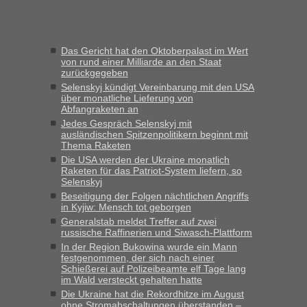
Verdacht.“
Frank
in
Recht, Visa und Dokumente • Re: Seit Anfang des
Jahres haben die Zollbeamten Verstöße im Wert von fast 11
Das Gericht hat den Oktoberpalast im Wert
Milliarden aufgedeckt
von rund einer Milliarde an den Staat
zurückgegeben
„Kein Zoll. Du musst an sich nur sagen dass das privat ist
und du nicht damit handeln willst. So lange das nicht
Selenskyj kündigt Vereinbarung mit den USA
über monatliche Lieferung von
Originalverpackt ist und ersichlich das nicht neu sollte es
Abfangraketen an
keine Probleme geben“
Jedes Gespräch Selenskyj mit
ausländischen Spitzenpolitikern beginnt mit
Eric
in
Recht, Visa und Dokumente • Deklaration
Thema Raketen
gebrauchter Kleidung beim Zoll
Die USA werden der Ukraine monatlich
Raketen für das Patriot-System liefern, so
„Hallo Leute, ich weiß nicht, ob ich hier richtig bin mit meiner
Selenskyj
Anfrage. Ich möchte 4 Umzugskartons mit gebrauchter
Beseitigung der Folgen nächtlichen Angriffs
Straßen Kleidung bei der Einreise in die Ukraine
in Kyjiw: Mensch tot geborgen
mitnehmen. Es ist gebrauchte Kleidung...“
Generalstab meldet Treffer auf zwei
russische Raffinerien und Siwasch-Plattform
lev
in
Berichte und Reisetipps • Re: An welchem
In der Region Bukowina wurde ein Mann
Grenzübergang zwischen Polen und der Ukraine geht es am
festgenommen, der sich nach einer
schnellsten?
Schießerei auf Polizeibeamte elf Tage lang
im Wald versteckt gehalten hatte
„Wir sind mit unserem Wohnmobil, wie geplant am Montag
Die Ukraine hat die Rekordhitze im August
15.6. in Krakovets rüber. Sehr zeitig los gegen 5 Uhr in der
ohne Stromabschaltungen überstanden –