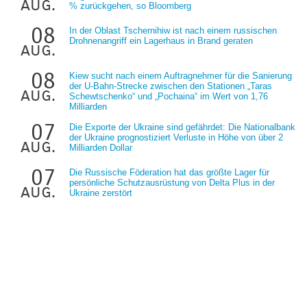
aug.
% zurückgehen, so Bloomberg
08
In der Oblast Tschernihiw ist nach einem russischen
Drohnenangriff ein Lagerhaus in Brand geraten
aug.
08
Kiew sucht nach einem Auftragnehmer für die Sanierung
der U-Bahn-Strecke zwischen den Stationen „Taras
aug.
Schewtschenko“ und „Pochaina“ im Wert von 1,76
Milliarden
07
Die Exporte der Ukraine sind gefährdet: Die Nationalbank
der Ukraine prognostiziert Verluste in Höhe von über 2
aug.
Milliarden Dollar
07
Die Russische Föderation hat das größte Lager für
persönliche Schutzausrüstung von Delta Plus in der
aug.
Ukraine zerstört