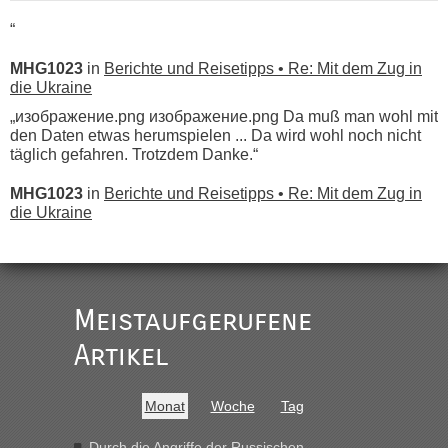
“
MHG1023
in
Berichte und Reisetipps • Re: Mit dem Zug in
die Ukraine
„изображение.png изображение.png Da muß man wohl mit
den Daten etwas herumspielen ... Da wird wohl noch nicht
täglich gefahren. Trotzdem Danke.“
MHG1023
in
Berichte und Reisetipps • Re: Mit dem Zug in
die Ukraine
„
Der Link zum Anbieter ist ja da.
Meistaufgerufene
Ist korrekt, aber ich finde man hätte trotzdem im Text gleich
darauf hinweisen können.
Artikel
War aber nicht "böse" gemeint ...
Bis jetzt sind die Tickets auch noch nicht auf der Webseite
buchbar - warum auch immer ...
Monat
Woche
Tag
Hab´s versucht - bekomme aber immer angezeigt "auf dieser
Strecke fahren wir nicht"
Durch die Angriffe der Russischen