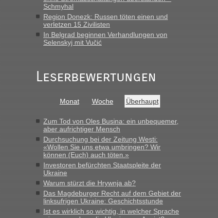
Früh. Mit sehr sehr wenig Verkehr, super bis zur Grenze. Nur
Schmyhal
8 PKW vor der Schranke....“
Region Donezk: Russen töten einen und
verletzen 15 Zivilisten
Frank
in
Berichte und Reisetipps • Re: An welchem
In Belgrad beginnen Verhandlungen von
Grenzübergang zwischen Polen und der Ukraine geht es am
Selenskyj mit Vučić
schnellsten?
„Gestern 6 Stunden warten vor der Grenze Richtung Polen
Leserbewertungen
in Krakowez mit dem Kleinbus. Abfertigung ging dann
schnell da auch Passagiere mit EU-Pass dabei waren“
Bernd D-UA
in
Berichte und Reisetipps • Re: An welchem
Monat
Woche
Überhaupt
Grenzübergang zwischen Polen und der Ukraine geht es am
schnellsten?
Zum Tod von Oles Busina: ein unbequemer,
aber aufrichtiger Mensch
„Bin am Montag 15.6.26 um 8 Uhr in Urgyniw ausgereist,
Durchsuchung bei der Zeitung Westi:
das erste Mal an einem Montagmorgen ca. 15 Fahrzeuge
«Wollen Sie uns etwa umbringen? Wir
vor mir, bin sonst der Erste oder Zweite, egal, nach ca 20
können (Euch) auch töten.»
Minuten wurde dann die nächste Welle...“
Investoren befürchten Staatspleite der
Ukraine
lev
in
Berichte und Reisetipps • Re: An welchem
Warum stürzt die Hrywnja ab?
Grenzübergang zwischen Polen und der Ukraine geht es am
Das Magdeburger Recht auf dem Gebiet der
schnellsten?
linksufrigen Ukraine: Geschichtsstunde
Ist es wirklich so wichtig, in welcher Sprache
„Derzeit, ist es überall sehr voll an den Grenzen Ukraine/