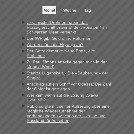
Jahres haben die Zollbeamten Verstöße im Wert von fast 11
Milliarden aufgedeckt
Monat
Woche
Tag
„Kein Zoll. Du musst an sich nur sagen dass das privat ist
und du nicht damit handeln willst. So lange das nicht
Ukrainische Drohnen haben das
Passagierschiff „Yanina“ der „Rosatom“ im
Originalverpackt ist und ersichlich das nicht neu sollte es
Schwarzen Meer versenkt
keine Probleme geben“
Der IWF gibt Geld ohne Reformen
Warum stürzt die Hrywnja ab?
Eric
in
Recht, Visa und Dokumente • Deklaration
Der Getreidemarkt: Neue Ernte, alte
gebrauchter Kleidung beim Zoll
Probleme
„Hallo Leute, ich weiß nicht, ob ich hier richtig bin mit meiner
Zu Paul Simons Attacke gegen mich in der
Anfrage. Ich möchte 4 Umzugskartons mit gebrauchter
“Jungle World”
Straßen Kleidung bei der Einreise in die Ukraine
Staniza Luganskaja - Die «Säuberung» der
mitnehmen. Es ist gebrauchte Kleidung...“
Staniza
Anschlag auf ein Schiff vor Odessa: Die Zahl
lev
in
Berichte und Reisetipps • Re: An welchem
der Opfer ist gestiegen
Grenzübergang zwischen Polen und der Ukraine geht es am
Wer kam wann auf die Losung „Slawa
schnellsten?
Ukrajini!“?
Rubio sorgte mit seiner Äußerung über eine
„Wir sind mit unserem Wohnmobil, wie geplant am Montag
mögliche Wiederaufnahme der
15.6. in Krakovets rüber. Sehr zeitig los gegen 5 Uhr in der
Verhandlungen zwischen der Ukraine und
Früh. Mit sehr sehr wenig Verkehr, super bis zur Grenze. Nur
Russland für Aufsehen
8 PKW vor der Schranke....“