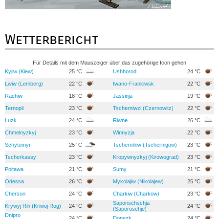
Wetterbericht
Für Details mit dem Mauszeiger über das zugehörige Icon gehen
Kyjiw (Kiew)
25 °C
Ushhorod
24 °C
Lwiw (Lemberg)
22 °C
Iwano-Frankiwsk
22 °C
Rachiw
18 °C
Jassinja
19 °C
Ternopil
23 °C
Tscherniwzi (Czernowitz)
22 °C
Luzk
24 °C
Riwne
26 °C
Chmelnyzkyj
23 °C
Winnyzja
22 °C
Schytomyr
25 °C
Tschernihiw (Tschernigow)
23 °C
Tscherkassy
23 °C
Kropywnyzkyj (Kirowograd)
23 °C
Poltawa
21 °C
Sumy
21 °C
Odessa
26 °C
Mykolajiw (Nikolajew)
25 °C
Cherson
24 °C
Charkiw (Charkow)
23 °C
Saporischschja
Krywyj Rih (Kriwoj Rog)
24 °C
24 °C
(Saporoschje)
Dnipro
24 °C
Donezk
24 °C