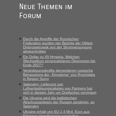
Frank
in
Berichte und Reisetipps • Re: An welchem
Neue Themen im
Grenzübergang zwischen Polen und der Ukraine geht es am
schnellsten?
Forum
„Gestern 6 Stunden warten vor der Grenze Richtung Polen
in Krakowez mit dem Kleinbus. Abfertigung ging dann
schnell da auch Passagiere mit EU-Pass dabei waren“
Durch die Angriffe der Russischen
Bernd D-UA
in
Berichte und Reisetipps • Re: An welchem
Föderation wurden vier Bezirke der Oblast
Grenzübergang zwischen Polen und der Ukraine geht es am
Dnipropetrowsk von der Stromversorgung
schnellsten?
abgeschnitten
Ein Dollar zu 49 Hrywnja: Welchen
„Bin am Montag 15.6.26 um 8 Uhr in Urgyniw ausgereist,
Wechselkurs prognostizieren Ökonomen bis
das erste Mal an einem Montagmorgen ca. 15 Fahrzeuge
Ende 2027?
vor mir, bin sonst der Erste oder Zweite, egal, nach ca 20
Verteidigungskräfte dementieren russische
Minuten wurde dann die nächste Welle...“
Behauptung der „Einnahme“ von Ryschiwka
in Region Sumy
lev
in
Berichte und Reisetipps • Re: An welchem
Selenskyj: Lieferung von
Grenzübergang zwischen Polen und der Ukraine geht es am
Luftverteidigungsraketen von Partnern hat
schnellsten?
sich in diesem Jahr um Dreifaches verringert
Die Ukraine wird die ballistischen
„Derzeit, ist es überall sehr voll an den Grenzen Ukraine/
Abschussanlagen der Russen zerstören, so
Polen. Zb. Krakovets 100 PKW ca. 10 h Wartezeit. Wollen
Selenskyj
Montag rüber, versuchen es sehr früh.“
Ukraine erhält von EU 1,4 Mrd. Euro aus
Erträgen eingefrorener russischer