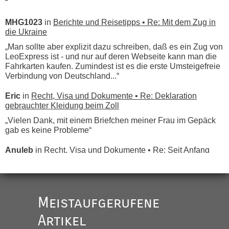
“
MHG1023
in
Berichte und Reisetipps • Re: Mit dem Zug in
die Ukraine
„Man sollte aber explizit dazu schreiben, daß es ein Zug von
LeoExpress ist - und nur auf deren Webseite kann man die
Fahrkarten kaufen. Zumindest ist es die erste Umsteigefreie
Verbindung von Deutschland...“
Eric
in
Recht, Visa und Dokumente • Re: Deklaration
gebrauchter Kleidung beim Zoll
„Vielen Dank, mit einem Briefchen meiner Frau im Gepäck
gab es keine Probleme“
Anuleb
in
Recht, Visa und Dokumente • Re: Seit Anfang
des Jahres haben die Zollbeamten Verstöße im Wert von
fast 11 Milliarden aufgedeckt
„Am besten wäre natürlich, wenn die Frau mit dabei ist.
Alleinreisende Männer stehen schließlich immer unter
Meistaufgerufene
Verdacht.“
Artikel
Frank
in
Recht, Visa und Dokumente • Re: Seit Anfang des