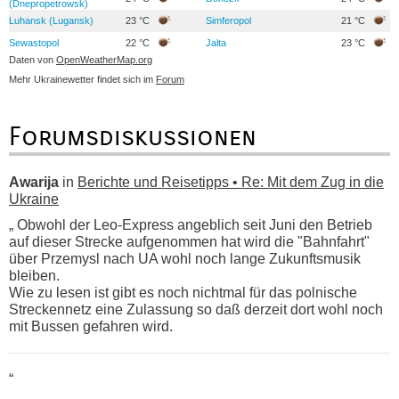
(Dnepropetrowsk)
Luhansk (Lugansk)
23 °C
Simferopol
21 °C
Sewastopol
22 °C
Jalta
23 °C
Daten von
OpenWeatherMap.org
Mehr Ukrainewetter findet sich im
Forum
Forumsdiskussionen
Awarija
in
Berichte und Reisetipps • Re: Mit dem Zug in die
Ukraine
„ Obwohl der Leo-Express angeblich seit Juni den Betrieb
auf dieser Strecke aufgenommen hat wird die "Bahnfahrt"
über Przemysl nach UA wohl noch lange Zukunftsmusik
bleiben.
Wie zu lesen ist gibt es noch nichtmal für das polnische
Streckennetz eine Zulassung so daß derzeit dort wohl noch
mit Bussen gefahren wird.
“