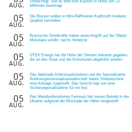
verdächtigt, und es wird eine Kaution in Höhe von 13
aug.
Millionen beantragt
05
Die Russen wollen in Mini-Raffinerien Kraftstoff minderer
Qualität herstellen
aug.
05
Russische Streitkräfte haben einen Angriff auf die Oblast
Mykolajiw verübt: sechs Verletzte
aug.
05
DTEK Energo hat die Höhe der Steuern bekannt gegeben,
die an den Staat und die Kommunen abgeführt wurden
aug.
05
Das Nationale Antikorruptionsbüro und die Spezialisierte
Antikorruptionsstaatsanwaltschaft haben Stefanischina
aug.
eine Anklage zugestellt: Das Gericht legt nun eine
Sicherungsmaßnahme für sie fest
05
Das Metallunternehmen Ferrexpo hat seinen Betrieb in der
Ukraine aufgrund der Blockade der Häfen eingestellt
aug.