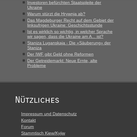
Investoren befürchten Staatspleite der
Grenzübergang zwischen Polen und der Ukraine geht es am
Ukraine
schnellsten?
Warum stürzt die Hrywnja ab?
„Derzeit, ist es überall sehr voll an den Grenzen Ukraine/
Das Magdeburger Recht auf dem Gebiet der
Polen. Zb. Krakovets 100 PKW ca. 10 h Wartezeit. Wollen
linksufrigen Ukraine: Geschichtsstunde
Montag rüber, versuchen es sehr früh.“
Ist es wirklich so wichtig, in welcher Sprache
wir sagen, dass die Ukraine am A... ist?
Staniza Luganskaja - Die «Säuberung» der
Staniza
Der IWF gibt Geld ohne Reformen
Der Getreidemarkt: Neue Ernte, alte
Probleme
Nützliches
Impressum und Datenschutz
Kontakt
Forum
Stammtisch Kiew/Kyjiw