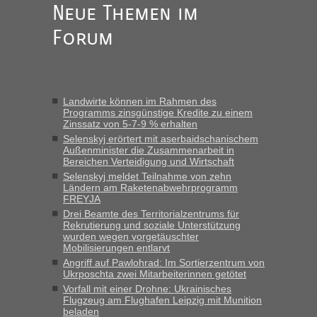
fast 11 Milliarden aufgedeckt
Neue Themen im
„Am besten wäre natürlich, wenn die Frau mit dabei ist.
Forum
Alleinreisende Männer stehen schließlich immer unter
Verdacht.“
Frank
in
Recht, Visa und Dokumente • Re: Seit Anfang des
Jahres haben die Zollbeamten Verstöße im Wert von fast 11
Landwirte können im Rahmen des
Milliarden aufgedeckt
Programms zinsgünstige Kredite zu einem
Zinssatz von 5-7-9 % erhalten
„Kein Zoll. Du musst an sich nur sagen dass das privat ist
und du nicht damit handeln willst. So lange das nicht
Selenskyj erörtert mit aserbaidschanischem
Außenminister die Zusammenarbeit in
Originalverpackt ist und ersichlich das nicht neu sollte es
Bereichen Verteidigung und Wirtschaft
keine Probleme geben“
Selenskyj meldet Teilnahme von zehn
Ländern am Raketenabwehrprogramm
Eric
in
Recht, Visa und Dokumente • Deklaration
FREYJA
gebrauchter Kleidung beim Zoll
Drei Beamte des Territorialzentrums für
Rekrutierung und soziale Unterstützung
„Hallo Leute, ich weiß nicht, ob ich hier richtig bin mit meiner
wurden wegen vorgetäuschter
Anfrage. Ich möchte 4 Umzugskartons mit gebrauchter
Mobilisierungen entlarvt
Straßen Kleidung bei der Einreise in die Ukraine
Angriff auf Pawlohrad: Im Sortierzentrum von
mitnehmen. Es ist gebrauchte Kleidung...“
Ukrposchta zwei Mitarbeiterinnen getötet
Vorfall mit einer Drohne: Ukrainisches
lev
in
Berichte und Reisetipps • Re: An welchem
Flugzeug am Flughafen Leipzig mit Munition
Grenzübergang zwischen Polen und der Ukraine geht es am
beladen