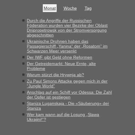
Bis jetzt sind die Tickets auch noch nicht auf der Webseite
buchbar - warum auch immer ...
Monat
Woche
Tag
Hab´s versucht - bekomme aber immer angezeigt "auf dieser
Strecke fahren wir nicht"
Durch die Angriffe der Russischen
Föderation wurden vier Bezirke der Oblast
Dnipropetrowsk von der Stromversorgung
abgeschnitten
“
Ukrainische Drohnen haben das
Passagierschiff „Yanina“ der „Rosatom“ im
MHG1023
in
Berichte und Reisetipps • Re: Mit dem Zug in
Schwarzen Meer versenkt
die Ukraine
Der IWF gibt Geld ohne Reformen
Der Getreidemarkt: Neue Ernte, alte
„Man sollte aber explizit dazu schreiben, daß es ein Zug von
Probleme
LeoExpress ist - und nur auf deren Webseite kann man die
Warum stürzt die Hrywnja ab?
Fahrkarten kaufen. Zumindest ist es die erste Umsteigefreie
Verbindung von Deutschland...“
Zu Paul Simons Attacke gegen mich in der
“Jungle World”
Anschlag auf ein Schiff vor Odessa: Die Zahl
Eric
in
Recht, Visa und Dokumente • Re: Deklaration
der Opfer ist gestiegen
gebrauchter Kleidung beim Zoll
Staniza Luganskaja - Die «Säuberung» der
„Vielen Dank, mit einem Briefchen meiner Frau im Gepäck
Staniza
gab es keine Probleme“
Wer kam wann auf die Losung „Slawa
Ukrajini!“?
Anuleb
in
Recht, Visa und Dokumente • Re: Seit Anfang
des Jahres haben die Zollbeamten Verstöße im Wert von