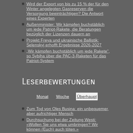
schnellsten?
Wird der Export von bis zu 15 % der für den
Winter angelegten Gasreserven die
„Wir sind mit unserem Wohnmobil, wie geplant am Montag
Versorgung beeinträchtigen? Die Antwort
15.6. in Krakovets rüber. Sehr zeitig los gegen 5 Uhr in der
eines Experten
Früh. Mit sehr sehr wenig Verkehr, super bis zur Grenze. Nur
Außenminister: Wir kämpfen buchstäblich
8 PKW vor der Schranke....“
um jede Patriot-Rakete, die Beratungen
bezüglich der Lizenzen dauern an
Frank
in
Berichte und Reisetipps • Re: An welchem
Projekt Freya und ukrainische Ballistik:
Grenzübergang zwischen Polen und der Ukraine geht es am
Selenskyj erhofft Ergebnisse 2026-2027
schnellsten?
„Wir kämpfen buchstäblich um jede Rakete“,
so Sybiha über die PAC-3-Raketen für das
„Gestern 6 Stunden warten vor der Grenze Richtung Polen
Patriot-System
in Krakowez mit dem Kleinbus. Abfertigung ging dann
schnell da auch Passagiere mit EU-Pass dabei waren“
Leserbewertungen
Bernd D-UA
in
Berichte und Reisetipps • Re: An welchem
Grenzübergang zwischen Polen und der Ukraine geht es am
schnellsten?
Monat
Woche
Überhaupt
„Bin am Montag 15.6.26 um 8 Uhr in Urgyniw ausgereist,
das erste Mal an einem Montagmorgen ca. 15 Fahrzeuge
Zum Tod von Oles Busina: ein unbequemer,
vor mir, bin sonst der Erste oder Zweite, egal, nach ca 20
aber aufrichtiger Mensch
Minuten wurde dann die nächste Welle...“
Durchsuchung bei der Zeitung Westi:
«Wollen Sie uns etwa umbringen? Wir
können (Euch) auch töten.»
lev
in
Berichte und Reisetipps • Re: An welchem