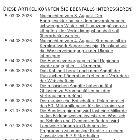
Diese Artikel könnten Sie ebenfalls interessieren:
03.08.2026
Nachrichten vom 3. August: Der
Energiesektor hat vor dem bevorstehenden
schwierigen Winter mit Finanzengpässen zu
kämpfen; der Verteidigungshaushalt soll
überarbeitet werden
04.08.2026
Nachrichten vom 4. August: Stromausfall im
Kernkraftwerk Saporischschja, Russland will
die Wasserversorgung in der Ukraine
lahmlegen
04.08.2026
Die Energieversorgung in fünf Regionen
wurde angegriffen – Ukrenerho
05.08.2026
Das Kabinett beruft nach dem Angriff der
Russischen Föderation Treffen mit Vertretern
der Wirtschaft ein
06.08.2026
Die russischen Angriffe haben in fünf
Oblasten zu Stromausfällen bei den
Verbrauchern geführt
06.08.2026
Der ukrainische Botschafter: Polen bereitet
das 50: Militärhilfepaket für die Ukraine vor
31.07.2026
Die Bundesregierung wird fast eine Milliarde
in das Bildungswesen investieren: Was sich
an Schulen und Gymnasien ändern wird
07.08.2026
Landwirte können im Rahmen des
Programms zinsgünstige Kredite zu einem
Zinssatz von 5-7-9 % erhalten