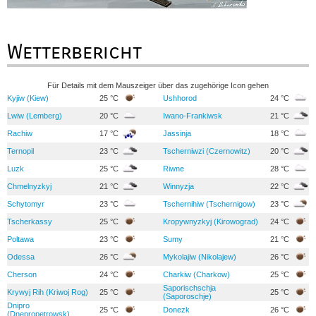
Wetterbericht
Für Details mit dem Mauszeiger über das zugehörige Icon gehen
Kyjiw (Kiew)
25 °C
Ushhorod
24 °C
Lwiw (Lemberg)
20 °C
Iwano-Frankiwsk
21 °C
Rachiw
17 °C
Jassinja
18 °C
Ternopil
23 °C
Tscherniwzi (Czernowitz)
20 °C
Luzk
25 °C
Riwne
28 °C
Chmelnyzkyj
21 °C
Winnyzja
22 °C
Schytomyr
23 °C
Tschernihiw (Tschernigow)
23 °C
Tscherkassy
25 °C
Kropywnyzkyj (Kirowograd)
24 °C
Poltawa
23 °C
Sumy
21 °C
Odessa
26 °C
Mykolajiw (Nikolajew)
26 °C
Cherson
24 °C
Charkiw (Charkow)
25 °C
Saporischschja
Krywyj Rih (Kriwoj Rog)
25 °C
25 °C
(Saporoschje)
Dnipro
25 °C
Donezk
26 °C
(Dnepropetrowsk)