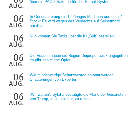
über die PAC-3-Raketen für das Patriot-System
aug.
06
In Odessa sprang ein 12-jähriges Mädchen aus dem 7:
Stock: Es wird wegen des Verdachts auf Selbstmord
aug.
ermittelt
06
Nun können Sie Taxis über die KI „Bolt“ bestellen
aug.
06
Die Russen haben die Region Dnipropetrowsk angegriffen,
es gibt zahlreiche Opfer
aug.
06
Wie minderwertige Schutzwesten erkannt werden:
Erläuterungen von Experten
aug.
06
„Wir warten“: Sybiha bestätigte die Pläne der Gesandten
von Trump, in die Ukraine zu reisen
aug.