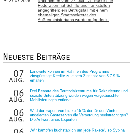
27.07.2026
Nachrichten vom 27. Juli: Die Russische
Föderation hat Schiffe und Tankstellen
angegriffen; ein Betrugsfall mit einem
ehemaligen Staatssekretär des
Außenministeriums wurde aufgedeckt
Neueste Beiträge
07
Landwirte können im Rahmen des Programms
zinsgünstige Kredite zu einem Zinssatz von 5-7-9 %
aug.
erhalten
06
Drei Beamte des Territorialzentrums für Rekrutierung und
soziale Unterstützung wurden wegen vorgetäuschter
aug.
Mobilisierungen entlarvt
06
Wird der Export von bis zu 15 % der für den Winter
angelegten Gasreserven die Versorgung beeinträchtigen?
aug.
Die Antwort eines Experten
06
„Wir kämpfen buchstäblich um jede Rakete“, so Sybiha