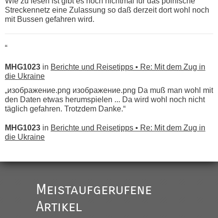
Wie zu lesen ist gibt es noch nichtmal für das polnische
Streckennetz eine Zulassung so daß derzeit dort wohl noch
mit Bussen gefahren wird.
“
MHG1023
in
Berichte und Reisetipps • Re: Mit dem Zug in
die Ukraine
„изображение.png изображение.png Da muß man wohl mit
den Daten etwas herumspielen ... Da wird wohl noch nicht
täglich gefahren. Trotzdem Danke.“
MHG1023
in
Berichte und Reisetipps • Re: Mit dem Zug in
die Ukraine
„
Der Link zum Anbieter ist ja da.
Meistaufgerufene
Ist korrekt, aber ich finde man hätte trotzdem im Text gleich
darauf hinweisen können.
Artikel
War aber nicht "böse" gemeint ...