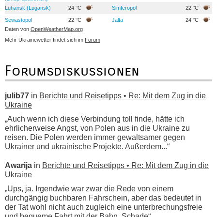
Luhansk (Lugansk)
24 °C
Simferopol
22 °C
Sewastopol
22 °C
Jalta
24 °C
Daten von
OpenWeatherMap.org
Mehr Ukrainewetter findet sich im
Forum
Forumsdiskussionen
julib77
in
Berichte und Reisetipps • Re: Mit dem Zug in die
Ukraine
„Auch wenn ich diese Verbindung toll finde, hätte ich
ehrlicherweise Angst, von Polen aus in die Ukraine zu
reisen. Die Polen werden immer gewaltsamer gegen
Ukrainer und ukrainische Projekte. Außerdem...“
Awarija
in
Berichte und Reisetipps • Re: Mit dem Zug in die
Ukraine
„Ups, ja. Irgendwie war zwar die Rede von einem
durchgängig buchbaren Fahrschein, aber das bedeutet in
der Tat wohl nicht auch zugleich eine unterbrechungsfreie
und bequeme Fahrt mit der Bahn. Schade“