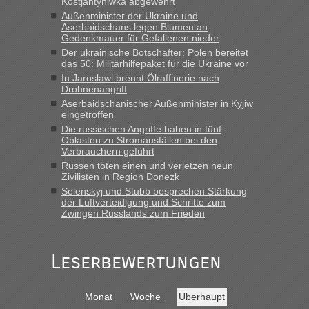
Kostjantyniwka abgewehrt
Außenminister der Ukraine und
Bernd D-UA
in
Berichte und Reisetipps • Re: An welchem
Aserbaidschans legen Blumen an
Grenzübergang zwischen Polen und der Ukraine geht es am
Gedenkmauer für Gefallenen nieder
schnellsten?
Der ukrainische Botschafter: Polen bereitet
das 50: Militärhilfepaket für die Ukraine vor
„Bin am Montag 15.6.26 um 8 Uhr in Urgyniw ausgereist,
In Jaroslawl brennt Ölraffinerie nach
das erste Mal an einem Montagmorgen ca. 15 Fahrzeuge
Drohnenangriff
vor mir, bin sonst der Erste oder Zweite, egal, nach ca 20
Aserbaidschanischer Außenminister in Kyjiw
Minuten wurde dann die nächste Welle...“
eingetroffen
Die russischen Angriffe haben in fünf
lev
in
Berichte und Reisetipps • Re: An welchem
Oblasten zu Stromausfällen bei den
Grenzübergang zwischen Polen und der Ukraine geht es am
Verbrauchern geführt
schnellsten?
Russen töten einen und verletzen neun
Zivilisten in Region Donezk
„Derzeit, ist es überall sehr voll an den Grenzen Ukraine/
Selenskyj und Stubb besprechen Stärkung
Polen. Zb. Krakovets 100 PKW ca. 10 h Wartezeit. Wollen
der Luftverteidigung und Schritte zum
Montag rüber, versuchen es sehr früh.“
Zwingen Russlands zum Frieden
Leserbewertungen
Monat
Woche
Überhaupt