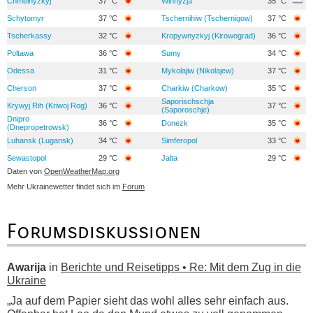
Chmelnyzkyj
37 °C
Winnyzja
35 °C
Schytomyr
37 °C
Tschernihiw (Tschernigow)
37 °C
Tscherkassy
32 °C
Kropywnyzkyj (Kirowograd)
36 °C
Poltawa
36 °C
Sumy
34 °C
Odessa
31 °C
Mykolajiw (Nikolajew)
37 °C
Cherson
37 °C
Charkiw (Charkow)
35 °C
Saporischschja
Krywyj Rih (Kriwoj Rog)
36 °C
37 °C
(Saporoschje)
Dnipro
36 °C
Donezk
35 °C
(Dnepropetrowsk)
Luhansk (Lugansk)
34 °C
Simferopol
33 °C
Sewastopol
29 °C
Jalta
29 °C
Daten von
OpenWeatherMap.org
Mehr Ukrainewetter findet sich im
Forum
Forumsdiskussionen
Awarija
in
Berichte und Reisetipps • Re: Mit dem Zug in die
Ukraine
„Ja auf dem Papier sieht das wohl alles sehr einfach aus.