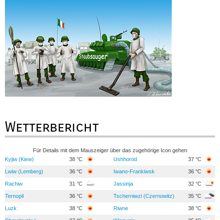
Wetterbericht
Für Details mit dem Mauszeiger über das zugehörige Icon gehen
Kyjiw (Kiew)
38 °C
Ushhorod
37 °C
Lwiw (Lemberg)
36 °C
Iwano-Frankiwsk
36 °C
Rachiw
31 °C
Jassinja
32 °C
Ternopil
36 °C
Tscherniwzi (Czernowitz)
35 °C
Luzk
38 °C
Riwne
38 °C