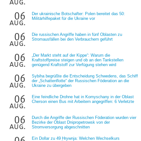
aug.
06
Der ukrainische Botschafter: Polen bereitet das 50:
Militärhilfepaket für die Ukraine vor
aug.
06
Die russischen Angriffe haben in fünf Oblasten zu
Stromausfällen bei den Verbrauchern geführt
aug.
06
„Der Markt steht auf der Kippe“: Warum die
Kraftstoffpreise steigen und ob an den Tankstellen
aug.
genügend Kraftstoff zur Verfügung stehen wird
06
Sybiha begrüßte die Entscheidung Schwedens, das Schiff
der „Schattenflotte“ der Russischen Föderation an die
aug.
Ukraine zu übergeben
06
Eine feindliche Drohne hat in Komyschany in der Oblast
Cherson einen Bus mit Arbeitern angegriffen: 6 Verletzte
aug.
06
Durch die Angriffe der Russischen Föderation wurden vier
Bezirke der Oblast Dnipropetrowsk von der
aug.
Stromversorgung abgeschnitten
06
Ein Dollar zu 49 Hrywnja: Welchen Wechselkurs