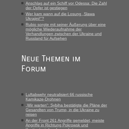
Anschlag auf ein Schiff vor Odessa: Die Zahl
Eric
in
Recht, Visa und Dokumente • Deklaration
der Opfer ist gestiegen
gebrauchter Kleidung beim Zoll
Wer kam wann auf die Losung „Slawa
Ukrajini!“?
„Hallo Leute, ich weiß nicht, ob ich hier richtig bin mit meiner
Rubio sorgte mit seiner Äußerung über eine
Anfrage. Ich möchte 4 Umzugskartons mit gebrauchter
mögliche Wiederaufnahme der
Straßen Kleidung bei der Einreise in die Ukraine
Verhandlungen zwischen der Ukraine und
mitnehmen. Es ist gebrauchte Kleidung...“
Russland für Aufsehen
lev
in
Berichte und Reisetipps • Re: An welchem
Grenzübergang zwischen Polen und der Ukraine geht es am
Neue Themen im
schnellsten?
Forum
„Wir sind mit unserem Wohnmobil, wie geplant am Montag
15.6. in Krakovets rüber. Sehr zeitig los gegen 5 Uhr in der
Früh. Mit sehr sehr wenig Verkehr, super bis zur Grenze. Nur
8 PKW vor der Schranke....“
Luftabwehr neutralisiert 66 russische
Frank
in
Berichte und Reisetipps • Re: An welchem
Kamikaze-Drohnen
Grenzübergang zwischen Polen und der Ukraine geht es am
„Wir warten“: Sybiha bestätigte die Pläne der
schnellsten?
Gesandten von Trump, in die Ukraine zu
reisen
„Gestern 6 Stunden warten vor der Grenze Richtung Polen
An der Front 261 Angriffe gemeldet, meiste
in Krakowez mit dem Kleinbus. Abfertigung ging dann
Angriffe in Richtung Pokrowsk und
schnell da auch Passagiere mit EU-Pass dabei waren“