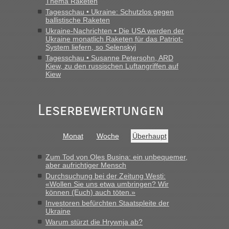
Thema Raketen
Berichte und Reisetipps • Re: An welchem
lev
in
Tagesschau • Ukraine: Schutzlos gegen
Grenzübergang zwischen Polen und der Ukraine
ballistische Raketen
geht es am schnellsten?
Ukraine-Nachrichten • Die USA werden der
Ukraine monatlich Raketen für das Patriot-
System liefern, so Selenskyj
„Derzeit, ist es überall sehr voll an den Grenzen Ukraine/
Polen. Zb. Krakovets 100 PKW ca. 10 h Wartezeit. Wollen
Tagesschau • Susanne Petersohn, ARD
Kiew, zu den russischen Luftangriffen auf
Montag rüber, versuchen es sehr früh.“
Kiew
Leserbewertungen
Monat
Woche
Überhaupt
Zum Tod von Oles Busina: ein unbequemer,
aber aufrichtiger Mensch
Durchsuchung bei der Zeitung Westi:
«Wollen Sie uns etwa umbringen? Wir
können (Euch) auch töten.»
Investoren befürchten Staatspleite der
Ukraine
Warum stürzt die Hrywnja ab?