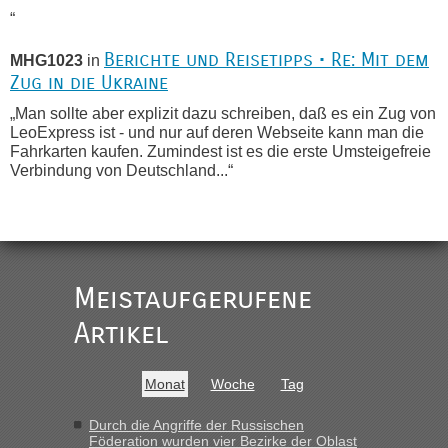
“
Berichte und Reisetipps • Re: Mit dem
MHG1023
in
Zug in die Ukraine
„Man sollte aber explizit dazu schreiben, daß es ein Zug von
LeoExpress ist - und nur auf deren Webseite kann man die
Fahrkarten kaufen. Zumindest ist es die erste Umsteigefreie
Verbindung von Deutschland...“
Recht, Visa und Dokumente • Re:
Eric
in
Deklaration gebrauchter Kleidung beim Zoll
„Vielen Dank, mit einem Briefchen meiner Frau im Gepäck
gab es keine Probleme“
Meistaufgerufene
Recht, Visa und Dokumente • Re: Seit
Artikel
Anuleb
in
Anfang des Jahres haben die Zollbeamten
Verstöße im Wert von fast 11 Milliarden
Monat
Woche
Tag
aufgedeckt
„Am besten wäre natürlich, wenn die Frau mit dabei ist.
Durch die Angriffe der Russischen
Föderation wurden vier Bezirke der Oblast
Alleinreisende Männer stehen schließlich immer unter