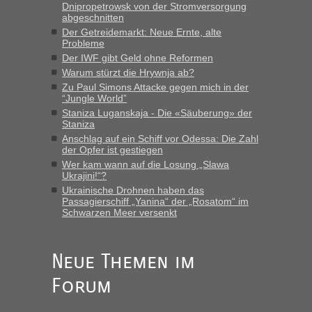
Dnipropetrowsk von der Stromversorgung
Verdacht.“
abgeschnitten
Der Getreidemarkt: Neue Ernte, alte
Recht, Visa und Dokumente • Re: Seit
Frank
in
Probleme
Anfang des Jahres haben die Zollbeamten
Der IWF gibt Geld ohne Reformen
Verstöße im Wert von fast 11 Milliarden
Warum stürzt die Hrywnja ab?
aufgedeckt
Zu Paul Simons Attacke gegen mich in der
“Jungle World”
„Kein Zoll. Du musst an sich nur sagen dass das privat ist
Staniza Luganskaja - Die «Säuberung» der
und du nicht damit handeln willst. So lange das nicht
Staniza
Originalverpackt ist und ersichlich das nicht neu sollte es
Anschlag auf ein Schiff vor Odessa: Die Zahl
keine Probleme geben“
der Opfer ist gestiegen
Wer kam wann auf die Losung „Slawa
Recht, Visa und Dokumente • Deklaration
Ukrajini!“?
Eric
in
Ukrainische Drohnen haben das
gebrauchter Kleidung beim Zoll
Passagierschiff „Yanina“ der „Rosatom“ im
Schwarzen Meer versenkt
„Hallo Leute, ich weiß nicht, ob ich hier richtig bin mit meiner
Anfrage. Ich möchte 4 Umzugskartons mit gebrauchter
Straßen Kleidung bei der Einreise in die Ukraine
mitnehmen. Es ist gebrauchte Kleidung...“
Neue Themen im
Forum
Berichte und Reisetipps • Re: An welchem
lev
in
Grenzübergang zwischen Polen und der Ukraine