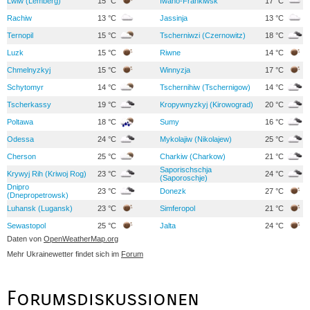
Lwiw (Lemberg)
15 °C
Iwano-Frankiwsk
17 °C
Rachiw
13 °C
Jassinja
13 °C
Ternopil
15 °C
Tscherniwzi (Czernowitz)
18 °C
Luzk
15 °C
Riwne
14 °C
Chmelnyzkyj
15 °C
Winnyzja
17 °C
Schytomyr
14 °C
Tschernihiw (Tschernigow)
14 °C
Tscherkassy
19 °C
Kropywnyzkyj (Kirowograd)
20 °C
Poltawa
18 °C
Sumy
16 °C
Odessa
24 °C
Mykolajiw (Nikolajew)
25 °C
Cherson
25 °C
Charkiw (Charkow)
21 °C
Saporischschja
Krywyj Rih (Kriwoj Rog)
23 °C
24 °C
(Saporoschje)
Dnipro
23 °C
Donezk
27 °C
(Dnepropetrowsk)
Luhansk (Lugansk)
23 °C
Simferopol
21 °C
Sewastopol
25 °C
Jalta
24 °C
Daten von
OpenWeatherMap.org
Mehr Ukrainewetter findet sich im
Forum
Forumsdiskussionen