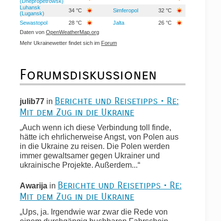
(Dnepropetrowsk)
Luhansk
34 °C
Simferopol
32 °C
(Lugansk)
Sewastopol
28 °C
Jalta
26 °C
Daten von
OpenWeatherMap.org
Mehr Ukrainewetter findet sich im
Forum
Forumsdiskussionen
Berichte und Reisetipps • Re:
julib77
in
Mit dem Zug in die Ukraine
„Auch wenn ich diese Verbindung toll finde,
hätte ich ehrlicherweise Angst, von Polen aus
in die Ukraine zu reisen. Die Polen werden
immer gewaltsamer gegen Ukrainer und
ukrainische Projekte. Außerdem...“
Berichte und Reisetipps • Re:
Awarija
in
Mit dem Zug in die Ukraine
„Ups, ja. Irgendwie war zwar die Rede von