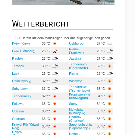
Wetterbericht
Für Details mit dem Mauszeiger über das zugehörige Icon gehen
Kyjiw (Kiew)
33 °C
Ushhorod
27 °C
Iwano-
Lwiw (Lemberg)
23 °C
29 °C
Frankiwsk
Rachiw
25 °C
Jassinja
27 °C
Tscherniwzi
Ternopil
30 °C
32 °C
(Czernowitz)
Luzk
26 °C
Riwne
29 °C
Chmelnyzkyj
32 °C
Winnyzja
32 °C
Tschernihiw
Schytomyr
31 °C
35 °C
(Tschernigow)
Kropywnyzkyj
Tscherkassy
32 °C
34 °C
(Kirowograd)
Poltawa
35 °C
Sumy
34 °C
Mykolajiw
Odessa
30 °C
36 °C
(Nikolajew)
Charkiw
Cherson
36 °C
35 °C
(Charkow)
Krywyj Rih (Kriwoj
Saporischschja
35 °C
36 °C
Rog)
(Saporoschje)
Dnipro
35 °C
Donezk
34 °C