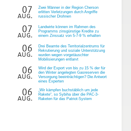
07
Zwei Männer in der Region Cherson
erlitten Verletzungen durch Angriffe
aug.
russischer Drohnen
07
Landwirte können im Rahmen des
Programms zinsgünstige Kredite zu
aug.
einem Zinssatz von 5-7-9 % erhalten
06
Drei Beamte des Territorialzentrums für
Rekrutierung und soziale Unterstützung
aug.
wurden wegen vorgetäuschter
Mobilisierungen entlarvt
06
Wird der Export von bis zu 15 % der für
den Winter angelegten Gasreserven die
aug.
Versorgung beeinträchtigen? Die Antwort
eines Experten
06
„Wir kämpfen buchstäblich um jede
Rakete“, so Sybiha über die PAC-3-
aug.
Raketen für das Patriot-System