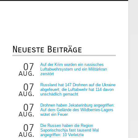
Neueste Beiträge
07
Auf der Krim wurden ein russisches
Luftabwehrsystem und ein Militärkran
aug.
zerstört
07
Russland hat 147 Drohnen auf die Ukraine
abgefeuert; die Luftabwehr hat 114 davon
aug.
unschädlich gemacht
07
Drohnen haben Jekaterinburg angegriffen:
Auf dem Gelände des Wildberries-Lagers
aug.
wütet ein Feuer
07
Die Russen haben die Region
Saporischschja fast tausend Mal
aug.
angegriffen: 10 Verletzte