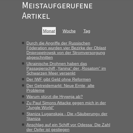
Meistaufgerufene
Alleinreisende Männer stehen schließlich immer unter
Verdacht.“
Artikel
Recht, Visa und Dokumente • Re: Seit
Frank
in
Anfang des Jahres haben die Zollbeamten
Monat
Woche
Tag
Verstöße im Wert von fast 11 Milliarden
aufgedeckt
Durch die Angriffe der Russischen
Föderation wurden vier Bezirke der Oblast
„Kein Zoll. Du musst an sich nur sagen dass das privat ist
Dnipropetrowsk von der Stromversorgung
und du nicht damit handeln willst. So lange das nicht
abgeschnitten
Originalverpackt ist und ersichlich das nicht neu sollte es
Ukrainische Drohnen haben das
keine Probleme geben“
Passagierschiff „Yanina“ der „Rosatom“ im
Schwarzen Meer versenkt
Recht, Visa und Dokumente • Deklaration
Der IWF gibt Geld ohne Reformen
Eric
in
Der Getreidemarkt: Neue Ernte, alte
gebrauchter Kleidung beim Zoll
Probleme
„Hallo Leute, ich weiß nicht, ob ich hier richtig bin mit meiner
Warum stürzt die Hrywnja ab?
Anfrage. Ich möchte 4 Umzugskartons mit gebrauchter
Zu Paul Simons Attacke gegen mich in der
Straßen Kleidung bei der Einreise in die Ukraine
“Jungle World”
mitnehmen. Es ist gebrauchte Kleidung...“
Staniza Luganskaja - Die «Säuberung» der
Staniza
Berichte und Reisetipps • Re: An welchem
Anschlag auf ein Schiff vor Odessa: Die Zahl
lev
in
der Opfer ist gestiegen
Grenzübergang zwischen Polen und der Ukraine