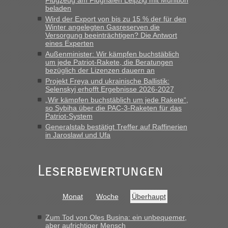
Flugzeug am Flughafen Leipzig mit Munition
beladen
Berichte und Reisetipps • Re: An welchem
lev
in
Wird der Export von bis zu 15 % der für den
Grenzübergang zwischen Polen und der Ukraine
Winter angelegten Gasreserven die
Versorgung beeinträchtigen? Die Antwort
geht es am schnellsten?
eines Experten
Außenminister: Wir kämpfen buchstäblich
„Derzeit, ist es überall sehr voll an den Grenzen Ukraine/
um jede Patriot-Rakete, die Beratungen
Polen. Zb. Krakovets 100 PKW ca. 10 h Wartezeit. Wollen
bezüglich der Lizenzen dauern an
Montag rüber, versuchen es sehr früh.“
Projekt Freya und ukrainische Ballistik:
Selenskyj erhofft Ergebnisse 2026-2027
„Wir kämpfen buchstäblich um jede Rakete“,
so Sybiha über die PAC-3-Raketen für das
Patriot-System
Generalstab bestätigt Treffer auf Raffinerien
in Jaroslawl und Ufa
Leserbewertungen
Monat
Woche
Überhaupt
Zum Tod von Oles Busina: ein unbequemer,
aber aufrichtiger Mensch