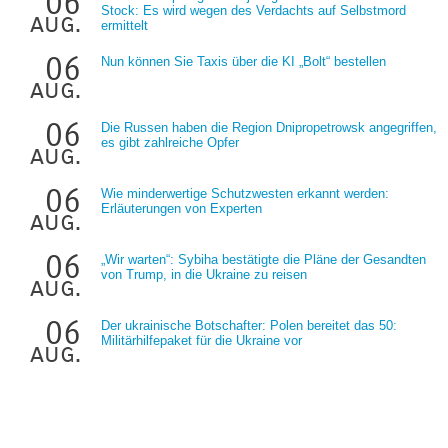
06
Stock: Es wird wegen des Verdachts auf Selbstmord
aug.
ermittelt
06
Nun können Sie Taxis über die KI „Bolt“ bestellen
aug.
06
Die Russen haben die Region Dnipropetrowsk angegriffen,
es gibt zahlreiche Opfer
aug.
06
Wie minderwertige Schutzwesten erkannt werden:
Erläuterungen von Experten
aug.
06
„Wir warten“: Sybiha bestätigte die Pläne der Gesandten
von Trump, in die Ukraine zu reisen
aug.
06
Der ukrainische Botschafter: Polen bereitet das 50:
Militärhilfepaket für die Ukraine vor
aug.