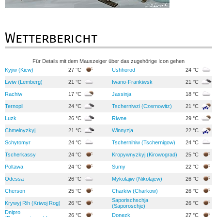
Wetterbericht
Für Details mit dem Mauszeiger über das zugehörige Icon gehen
Kyjiw (Kiew)
27 °C
Ushhorod
24 °C
Lwiw (Lemberg)
21 °C
Iwano-Frankiwsk
21 °C
Rachiw
17 °C
Jassinja
18 °C
Ternopil
24 °C
Tscherniwzi (Czernowitz)
21 °C
Luzk
26 °C
Riwne
29 °C
Chmelnyzkyj
21 °C
Winnyzja
22 °C
Schytomyr
24 °C
Tschernihiw (Tschernigow)
24 °C
Tscherkassy
24 °C
Kropywnyzkyj (Kirowograd)
25 °C
Poltawa
24 °C
Sumy
22 °C
Odessa
26 °C
Mykolajiw (Nikolajew)
26 °C
Cherson
25 °C
Charkiw (Charkow)
26 °C
Saporischschja
Krywyj Rih (Kriwoj Rog)
26 °C
26 °C
(Saporoschje)
Dnipro
26 °C
Donezk
27 °C