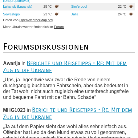
(Dnepropetrowsk)
Luhansk (Lugansk)
25 °C
Simferopol
22 °C
Sewastopol
23 °C
Jalta
24 °C
Daten von
OpenWeatherMap.org
Mehr Ukrainewetter findet sich im
Forum
Forumsdiskussionen
Berichte und Reisetipps • Re: Mit dem
Awarija
in
Zug in die Ukraine
„Ups, ja. Irgendwie war zwar die Rede von einem
durchgängig buchbaren Fahrschein, aber das bedeutet in
der Tat wohl nicht auch zugleich eine unterbrechungsfreie
und bequeme Fahrt mit der Bahn. Schade“
Berichte und Reisetipps • Re: Mit dem
MHG1023
in
Zug in die Ukraine
„Ja auf dem Papier sieht das wohl alles sehr einfach aus.
Offenbar hat Leo da den Mund etwas zu voll genommen,