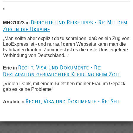
“
Berichte und Reisetipps • Re: Mit dem
MHG1023
in
Zug in die Ukraine
„Man sollte aber explizit dazu schreiben, daß es ein Zug von
LeoExpress ist - und nur auf deren Webseite kann man die
Fahrkarten kaufen. Zumindest ist es die erste Umsteigefreie
Verbindung von Deutschland...“
Recht, Visa und Dokumente • Re:
Eric
in
Deklaration gebrauchter Kleidung beim Zoll
„Vielen Dank, mit einem Briefchen meiner Frau im Gepäck
gab es keine Probleme“
Recht, Visa und Dokumente • Re: Seit
Anuleb
in
Anfang des Jahres haben die Zollbeamten
Verstöße im Wert von fast 11 Milliarden
aufgedeckt
„Am besten wäre natürlich, wenn die Frau mit dabei ist.