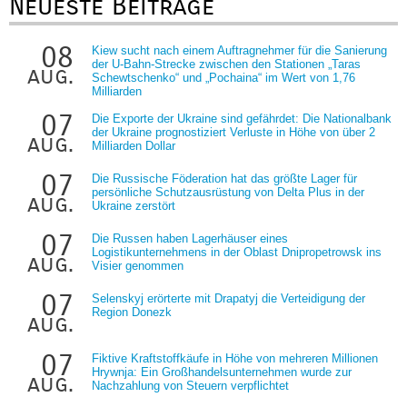
Neueste Beiträge
08
Kiew sucht nach einem Auftragnehmer für die Sanierung
der U-Bahn-Strecke zwischen den Stationen „Taras
aug.
Schewtschenko“ und „Pochaina“ im Wert von 1,76
Milliarden
07
Die Exporte der Ukraine sind gefährdet: Die Nationalbank
der Ukraine prognostiziert Verluste in Höhe von über 2
aug.
Milliarden Dollar
07
Die Russische Föderation hat das größte Lager für
persönliche Schutzausrüstung von Delta Plus in der
aug.
Ukraine zerstört
07
Die Russen haben Lagerhäuser eines
Logistikunternehmens in der Oblast Dnipropetrowsk ins
aug.
Visier genommen
07
Selenskyj erörterte mit Drapatyj die Verteidigung der
Region Donezk
aug.
07
Fiktive Kraftstoffkäufe in Höhe von mehreren Millionen
Hrywnja: Ein Großhandelsunternehmen wurde zur
aug.
Nachzahlung von Steuern verpflichtet