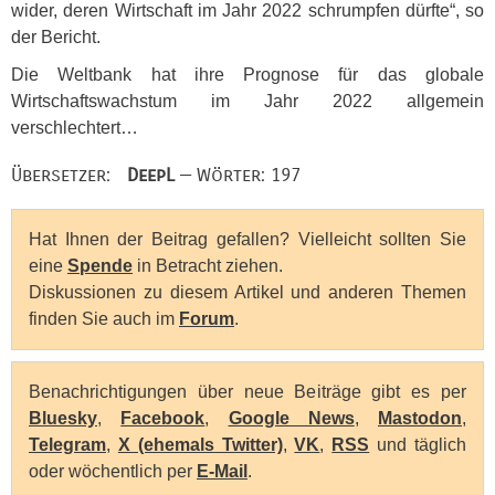
wider, deren Wirtschaft im Jahr 2022 schrumpfen dürfte“, so
der Bericht.
Die Weltbank hat ihre Prognose für das globale
Wirtschaftswachstum im Jahr 2022 allgemein
verschlechtert…
Übersetzer:
DeepL
— Wörter: 197
Hat Ihnen der Beitrag gefallen? Vielleicht sollten Sie
eine
Spende
in Betracht ziehen.
Diskussionen zu diesem Artikel und anderen Themen
finden Sie auch im
Forum
.
Benachrichtigungen über neue Beiträge gibt es per
Bluesky
,
Facebook
,
Google News
,
Mastodon
,
Telegram
,
X (ehemals Twitter)
,
VK
,
RSS
und täglich
oder wöchentlich per
E-Mail
.