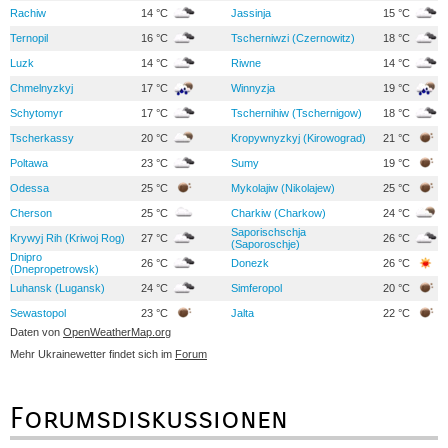
Rachiw
14 °C
Jassinja
15 °C
Ternopil
16 °C
Tscherniwzi (Czernowitz)
18 °C
Luzk
14 °C
Riwne
14 °C
Chmelnyzkyj
17 °C
Winnyzja
19 °C
Schytomyr
17 °C
Tschernihiw (Tschernigow)
18 °C
Tscherkassy
20 °C
Kropywnyzkyj (Kirowograd)
21 °C
Poltawa
23 °C
Sumy
19 °C
Odessa
25 °C
Mykolajiw (Nikolajew)
25 °C
Cherson
25 °C
Charkiw (Charkow)
24 °C
Saporischschja
Krywyj Rih (Kriwoj Rog)
27 °C
26 °C
(Saporoschje)
Dnipro
26 °C
Donezk
26 °C
(Dnepropetrowsk)
Luhansk (Lugansk)
24 °C
Simferopol
20 °C
Sewastopol
23 °C
Jalta
22 °C
Daten von
OpenWeatherMap.org
Mehr Ukrainewetter findet sich im
Forum
Forumsdiskussionen