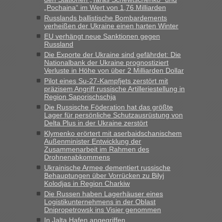
„Kein Zoll. Du musst an sich nur sagen dass das privat ist
„Pochaina“ im Wert von 1,76 Milliarden
und du nicht damit handeln willst. So lange das nicht
Russlands ballistische Bombardements
Originalverpackt ist und ersichlich das nicht neu sollte es
verheißen der Ukraine einen harten Winter
keine Probleme geben“
EU verhängt neue Sanktionen gegen
Russland
Eric
in
Recht, Visa und Dokumente • Deklaration
Die Exporte der Ukraine sind gefährdet: Die
gebrauchter Kleidung beim Zoll
Nationalbank der Ukraine prognostiziert
Verluste in Höhe von über 2 Milliarden Dollar
„Hallo Leute, ich weiß nicht, ob ich hier richtig bin mit meiner
Pilot eines Su-27-Kampfjets zerstört mit
Anfrage. Ich möchte 4 Umzugskartons mit gebrauchter
präzisem Angriff russische Artilleriestellung in
Straßen Kleidung bei der Einreise in die Ukraine
Region Saporischschja
mitnehmen. Es ist gebrauchte Kleidung...“
Die Russische Föderation hat das größte
Lager für persönliche Schutzausrüstung von
lev
in
Berichte und Reisetipps • Re: An welchem
Delta Plus in der Ukraine zerstört
Grenzübergang zwischen Polen und der Ukraine geht es am
Klymenko erörtert mit aserbaidschanischem
schnellsten?
Außenminister Entwicklung der
Zusammenarbeit im Rahmen des
„Wir sind mit unserem Wohnmobil, wie geplant am Montag
Drohnenabkommens
15.6. in Krakovets rüber. Sehr zeitig los gegen 5 Uhr in der
Ukrainische Armee dementiert russische
Früh. Mit sehr sehr wenig Verkehr, super bis zur Grenze. Nur
Behauptungen über Vorrücken zu Bilyj
8 PKW vor der Schranke....“
Kolodjas in Region Charkiw
Die Russen haben Lagerhäuser eines
Frank
in
Berichte und Reisetipps • Re: An welchem
Logistikunternehmens in der Oblast
Grenzübergang zwischen Polen und der Ukraine geht es am
Dnipropetrowsk ins Visier genommen
schnellsten?
In Jalta Hafen angegriffen