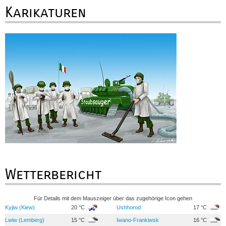
Karikaturen
Wetterbericht
Für Details mit dem Mauszeiger über das zugehörige Icon gehen
Kyjiw (Kiew)
20 °C
Ushhorod
17 °C
Lwiw (Lemberg)
15 °C
Iwano-Frankiwsk
16 °C