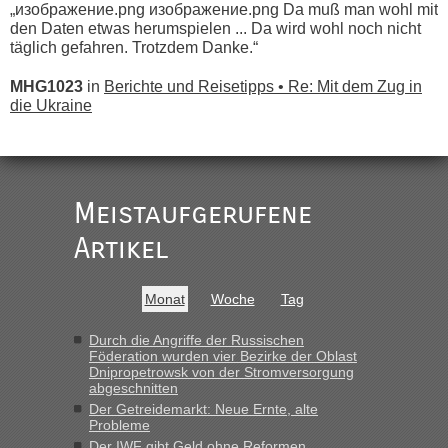
„изображение.png изображение.png Da muß man wohl mit
den Daten etwas herumspielen ... Da wird wohl noch nicht
täglich gefahren. Trotzdem Danke.“
MHG1023
in
Berichte und Reisetipps • Re: Mit dem Zug in
die Ukraine
„
Der Link zum Anbieter ist ja da.
Meistaufgerufene
Ist korrekt, aber ich finde man hätte trotzdem im Text gleich
darauf hinweisen können.
Artikel
War aber nicht "böse" gemeint ...
Bis jetzt sind die Tickets auch noch nicht auf der Webseite
buchbar - warum auch immer ...
Monat
Woche
Tag
Hab´s versucht - bekomme aber immer angezeigt "auf dieser
Strecke fahren wir nicht"
Durch die Angriffe der Russischen
Föderation wurden vier Bezirke der Oblast
Dnipropetrowsk von der Stromversorgung
abgeschnitten
“
Der Getreidemarkt: Neue Ernte, alte
Probleme
MHG1023
in
Berichte und Reisetipps • Re: Mit dem Zug in
Der IWF gibt Geld ohne Reformen