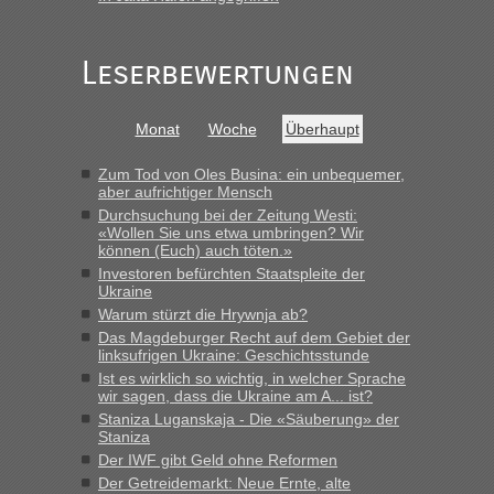
„Gestern 6 Stunden warten vor der Grenze Richtung Polen
in Krakowez mit dem Kleinbus. Abfertigung ging dann
Leserbewertungen
schnell da auch Passagiere mit EU-Pass dabei waren“
Bernd D-UA
in
Berichte und Reisetipps • Re: An welchem
Monat
Woche
Überhaupt
Grenzübergang zwischen Polen und der Ukraine geht es am
schnellsten?
Zum Tod von Oles Busina: ein unbequemer,
„Bin am Montag 15.6.26 um 8 Uhr in Urgyniw ausgereist,
aber aufrichtiger Mensch
das erste Mal an einem Montagmorgen ca. 15 Fahrzeuge
Durchsuchung bei der Zeitung Westi:
vor mir, bin sonst der Erste oder Zweite, egal, nach ca 20
«Wollen Sie uns etwa umbringen? Wir
Minuten wurde dann die nächste Welle...“
können (Euch) auch töten.»
Investoren befürchten Staatspleite der
lev
in
Berichte und Reisetipps • Re: An welchem
Ukraine
Grenzübergang zwischen Polen und der Ukraine geht es am
Warum stürzt die Hrywnja ab?
schnellsten?
Das Magdeburger Recht auf dem Gebiet der
linksufrigen Ukraine: Geschichtsstunde
„Derzeit, ist es überall sehr voll an den Grenzen Ukraine/
Ist es wirklich so wichtig, in welcher Sprache
Polen. Zb. Krakovets 100 PKW ca. 10 h Wartezeit. Wollen
wir sagen, dass die Ukraine am A... ist?
Montag rüber, versuchen es sehr früh.“
Staniza Luganskaja - Die «Säuberung» der
Staniza
Der IWF gibt Geld ohne Reformen
Der Getreidemarkt: Neue Ernte, alte