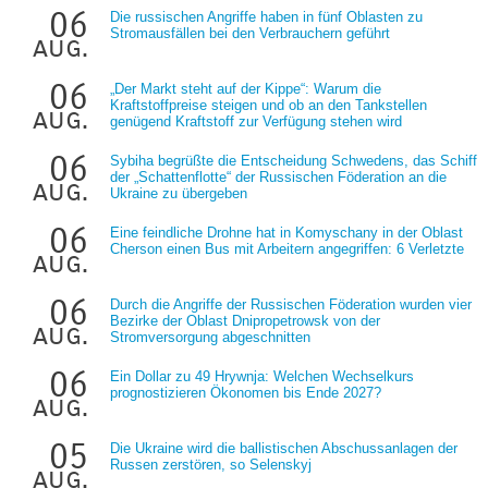
06
Die russischen Angriffe haben in fünf Oblasten zu
Stromausfällen bei den Verbrauchern geführt
aug.
06
„Der Markt steht auf der Kippe“: Warum die
Kraftstoffpreise steigen und ob an den Tankstellen
aug.
genügend Kraftstoff zur Verfügung stehen wird
06
Sybiha begrüßte die Entscheidung Schwedens, das Schiff
der „Schattenflotte“ der Russischen Föderation an die
aug.
Ukraine zu übergeben
06
Eine feindliche Drohne hat in Komyschany in der Oblast
Cherson einen Bus mit Arbeitern angegriffen: 6 Verletzte
aug.
06
Durch die Angriffe der Russischen Föderation wurden vier
Bezirke der Oblast Dnipropetrowsk von der
aug.
Stromversorgung abgeschnitten
06
Ein Dollar zu 49 Hrywnja: Welchen Wechselkurs
prognostizieren Ökonomen bis Ende 2027?
aug.
05
Die Ukraine wird die ballistischen Abschussanlagen der
Russen zerstören, so Selenskyj
aug.