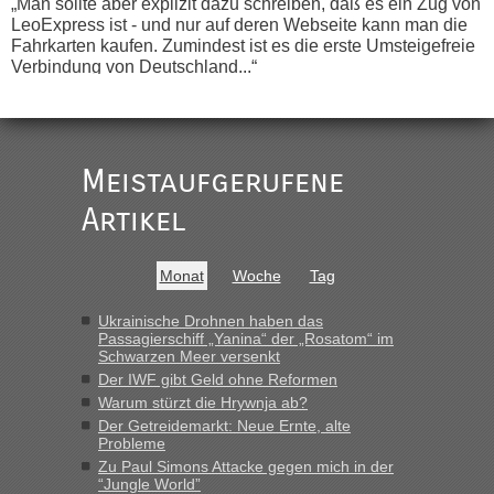
„Man sollte aber explizit dazu schreiben, daß es ein Zug von
LeoExpress ist - und nur auf deren Webseite kann man die
Fahrkarten kaufen. Zumindest ist es die erste Umsteigefreie
Verbindung von Deutschland...“
Eric
in
Recht, Visa und Dokumente • Re: Deklaration
gebrauchter Kleidung beim Zoll
„Vielen Dank, mit einem Briefchen meiner Frau im Gepäck
Meistaufgerufene
gab es keine Probleme“
Artikel
Anuleb
in
Recht, Visa und Dokumente • Re: Seit Anfang
des Jahres haben die Zollbeamten Verstöße im Wert von
fast 11 Milliarden aufgedeckt
Monat
Woche
Tag
„Am besten wäre natürlich, wenn die Frau mit dabei ist.
Alleinreisende Männer stehen schließlich immer unter
Ukrainische Drohnen haben das
Passagierschiff „Yanina“ der „Rosatom“ im
Verdacht.“
Schwarzen Meer versenkt
Der IWF gibt Geld ohne Reformen
Frank
in
Recht, Visa und Dokumente • Re: Seit Anfang des
Warum stürzt die Hrywnja ab?
Jahres haben die Zollbeamten Verstöße im Wert von fast 11
Der Getreidemarkt: Neue Ernte, alte
Milliarden aufgedeckt
Probleme
„Kein Zoll. Du musst an sich nur sagen dass das privat ist
Zu Paul Simons Attacke gegen mich in der
und du nicht damit handeln willst. So lange das nicht
“Jungle World”