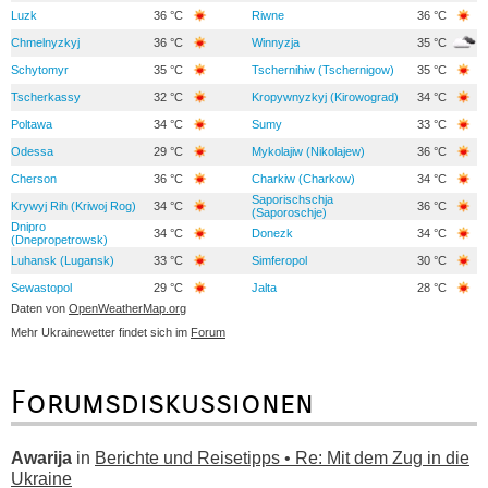
Luzk
36 °C
Riwne
36 °C
Chmelnyzkyj
36 °C
Winnyzja
35 °C
Schytomyr
35 °C
Tschernihiw (Tschernigow)
35 °C
Tscherkassy
32 °C
Kropywnyzkyj (Kirowograd)
34 °C
Poltawa
34 °C
Sumy
33 °C
Odessa
29 °C
Mykolajiw (Nikolajew)
36 °C
Cherson
36 °C
Charkiw (Charkow)
34 °C
Saporischschja
Krywyj Rih (Kriwoj Rog)
34 °C
36 °C
(Saporoschje)
Dnipro
34 °C
Donezk
34 °C
(Dnepropetrowsk)
Luhansk (Lugansk)
33 °C
Simferopol
30 °C
Sewastopol
29 °C
Jalta
28 °C
Daten von
OpenWeatherMap.org
Mehr Ukrainewetter findet sich im
Forum
Forumsdiskussionen
Awarija
in
Berichte und Reisetipps • Re: Mit dem Zug in die
Ukraine