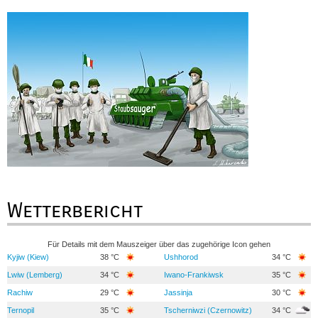
Wetterbericht
Für Details mit dem Mauszeiger über das zugehörige Icon gehen
Kyjiw (Kiew)
38 °C
Ushhorod
34 °C
Lwiw (Lemberg)
34 °C
Iwano-Frankiwsk
35 °C
Rachiw
29 °C
Jassinja
30 °C
Ternopil
35 °C
Tscherniwzi (Czernowitz)
34 °C