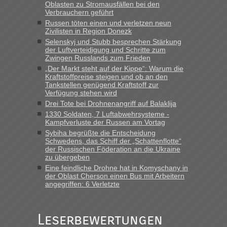
Oblasten zu Stromausfällen bei den
in Krakowez mit dem Kleinbus. Abfertigung ging dann
Verbrauchern geführt
schnell da auch Passagiere mit EU-Pass dabei waren“
Russen töten einen und verletzen neun
Zivilisten in Region Donezk
Bernd D-UA
in
Berichte und Reisetipps • Re: An welchem
Selenskyj und Stubb besprechen Stärkung
Grenzübergang zwischen Polen und der Ukraine geht es am
der Luftverteidigung und Schritte zum
schnellsten?
Zwingen Russlands zum Frieden
„Bin am Montag 15.6.26 um 8 Uhr in Urgyniw ausgereist,
„Der Markt steht auf der Kippe“: Warum die
Kraftstoffpreise steigen und ob an den
das erste Mal an einem Montagmorgen ca. 15 Fahrzeuge
Tankstellen genügend Kraftstoff zur
vor mir, bin sonst der Erste oder Zweite, egal, nach ca 20
Verfügung stehen wird
Minuten wurde dann die nächste Welle...“
Drei Tote bei Drohnenangriff auf Balaklija
1330 Soldaten, 7 Luftabwehrsysteme -
lev
in
Berichte und Reisetipps • Re: An welchem
Kampfverluste der Russen am Vortag
Grenzübergang zwischen Polen und der Ukraine geht es am
Sybiha begrüßte die Entscheidung
schnellsten?
Schwedens, das Schiff der „Schattenflotte“
der Russischen Föderation an die Ukraine
„Derzeit, ist es überall sehr voll an den Grenzen Ukraine/
zu übergeben
Polen. Zb. Krakovets 100 PKW ca. 10 h Wartezeit. Wollen
Eine feindliche Drohne hat in Komyschany in
Montag rüber, versuchen es sehr früh.“
der Oblast Cherson einen Bus mit Arbeitern
angegriffen: 6 Verletzte
Leserbewertungen