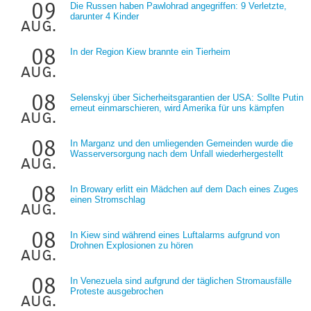
09
Die Russen haben Pawlohrad angegriffen: 9 Verletzte,
darunter 4 Kinder
aug.
08
In der Region Kiew brannte ein Tierheim
aug.
08
Selenskyj über Sicherheitsgarantien der USA: Sollte Putin
erneut einmarschieren, wird Amerika für uns kämpfen
aug.
08
In Marganz und den umliegenden Gemeinden wurde die
Wasserversorgung nach dem Unfall wiederhergestellt
aug.
08
In Browary erlitt ein Mädchen auf dem Dach eines Zuges
einen Stromschlag
aug.
08
In Kiew sind während eines Luftalarms aufgrund von
Drohnen Explosionen zu hören
aug.
08
In Venezuela sind aufgrund der täglichen Stromausfälle
Proteste ausgebrochen
aug.