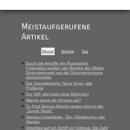
„
Der Link zum Anbieter ist ja da.
Meistaufgerufene
Ist korrekt, aber ich finde man hätte trotzdem im Text gleich
darauf hinweisen können.
Artikel
War aber nicht "böse" gemeint ...
Bis jetzt sind die Tickets auch noch nicht auf der Webseite
buchbar - warum auch immer ...
Monat
Woche
Tag
Hab´s versucht - bekomme aber immer angezeigt "auf dieser
Strecke fahren wir nicht"
Durch die Angriffe der Russischen
Föderation wurden vier Bezirke der Oblast
Dnipropetrowsk von der Stromversorgung
abgeschnitten
“
Der Getreidemarkt: Neue Ernte, alte
Probleme
MHG1023
in
Berichte und Reisetipps • Re: Mit dem Zug in
Der IWF gibt Geld ohne Reformen
die Ukraine
Warum stürzt die Hrywnja ab?
„Man sollte aber explizit dazu schreiben, daß es ein Zug von
Zu Paul Simons Attacke gegen mich in der
LeoExpress ist - und nur auf deren Webseite kann man die
“Jungle World”
Fahrkarten kaufen. Zumindest ist es die erste Umsteigefreie
Staniza Luganskaja - Die «Säuberung» der
Verbindung von Deutschland...“
Staniza
Anschlag auf ein Schiff vor Odessa: Die Zahl