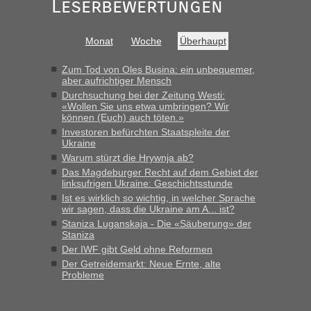
Leserbewertungen
schnellsten?
„Bin am Montag 15.6.26 um 8 Uhr in Urgyniw ausgereist,
Monat
Woche
Überhaupt
das erste Mal an einem Montagmorgen ca. 15 Fahrzeuge
vor mir, bin sonst der Erste oder Zweite, egal, nach ca 20
Zum Tod von Oles Busina: ein unbequemer,
Minuten wurde dann die nächste Welle...“
aber aufrichtiger Mensch
Durchsuchung bei der Zeitung Westi:
lev
in
Berichte und Reisetipps • Re: An welchem
«Wollen Sie uns etwa umbringen? Wir
Grenzübergang zwischen Polen und der Ukraine geht es am
können (Euch) auch töten.»
schnellsten?
Investoren befürchten Staatspleite der
Ukraine
„Derzeit, ist es überall sehr voll an den Grenzen Ukraine/
Polen. Zb. Krakovets 100 PKW ca. 10 h Wartezeit. Wollen
Warum stürzt die Hrywnja ab?
Montag rüber, versuchen es sehr früh.“
Das Magdeburger Recht auf dem Gebiet der
linksufrigen Ukraine: Geschichtsstunde
Ist es wirklich so wichtig, in welcher Sprache
wir sagen, dass die Ukraine am A... ist?
Staniza Luganskaja - Die «Säuberung» der
Staniza
Der IWF gibt Geld ohne Reformen
Der Getreidemarkt: Neue Ernte, alte
Probleme