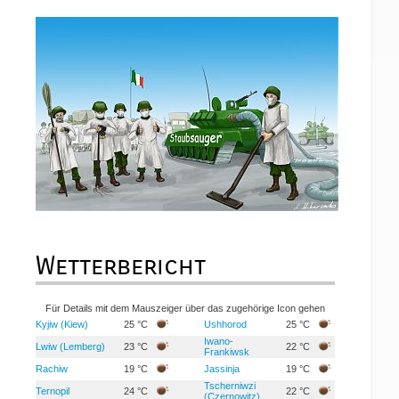
Wetterbericht
Für Details mit dem Mauszeiger über das zugehörige Icon gehen
Kyjiw (Kiew)
25 °C
Ushhorod
25 °C
Iwano-
Lwiw (Lemberg)
23 °C
22 °C
Frankiwsk
Rachiw
19 °C
Jassinja
19 °C
Tscherniwzi
Ternopil
24 °C
22 °C
(Czernowitz)