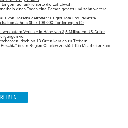
tungen: So funktionierte die Luftabwehr
nnerhalb eines Tages eine Person getötet und zehn weitere
aus von Rozetka getroffen: Es gibt Tote und Verletzte
es halben Jahres über 108.000 Forderungen für
n Verkäufern Verluste in Höhe von 3,5 Milliarden US-Dollar
nstigungen vor
schossen, doch an 13 Orten kam es zu Treffern
Poschta“ in der Region Charkiw zerstört: Ein Mitarbeiter kam
REIBEN