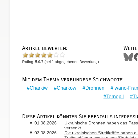
Artikel bewerten:
Weite
Rating:
5.0
/
7
(bei
1
abgegebenen Bewertung)
Mit dem Thema verbundene Stichworte:
Charkiw
Charkow
Drohnen
Iwano-Fra
Ternopil
Tr
Diese Artikel könnten Sie ebenfalls interessi
01.08.2026
Ukrainische Drohnen haben das Passa
versenkt
03.08.2026
Die ukrainischen Streitkräfte haben ei
Treibstofflager sowie einen Startplatz