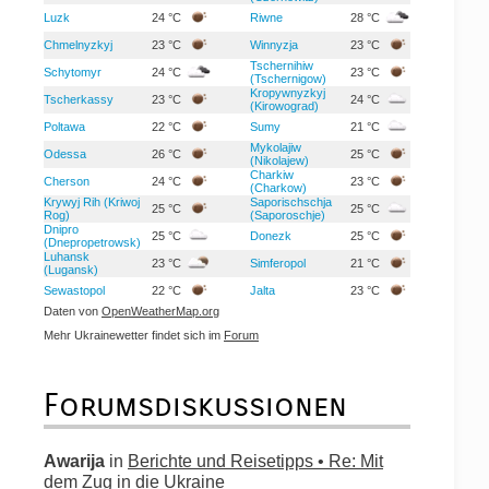
Luzk
24 °C
Riwne
28 °C
Chmelnyzkyj
23 °C
Winnyzja
23 °C
Tschernihiw
Schytomyr
24 °C
23 °C
(Tschernigow)
Kropywnyzkyj
Tscherkassy
23 °C
24 °C
(Kirowograd)
Poltawa
22 °C
Sumy
21 °C
Mykolajiw
Odessa
26 °C
25 °C
(Nikolajew)
Charkiw
Cherson
24 °C
23 °C
(Charkow)
Krywyj Rih (Kriwoj
Saporischschja
25 °C
25 °C
Rog)
(Saporoschje)
Dnipro
25 °C
Donezk
25 °C
(Dnepropetrowsk)
Luhansk
23 °C
Simferopol
21 °C
(Lugansk)
Sewastopol
22 °C
Jalta
23 °C
Daten von
OpenWeatherMap.org
Mehr Ukrainewetter findet sich im
Forum
Forumsdiskussionen
Awarija
in
Berichte und Reisetipps • Re: Mit
dem Zug in die Ukraine