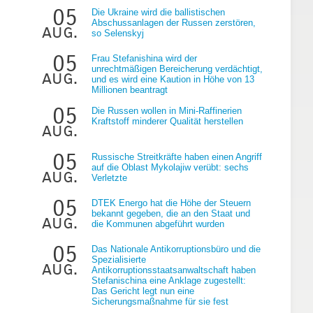
05
Die Ukraine wird die ballistischen
Abschussanlagen der Russen zerstören,
aug.
so Selenskyj
05
Frau Stefanishina wird der
unrechtmäßigen Bereicherung verdächtigt,
aug.
und es wird eine Kaution in Höhe von 13
Millionen beantragt
g
05
Die Russen wollen in Mini-Raffinerien
Kraftstoff minderer Qualität herstellen
aug.
05
Russische Streitkräfte haben einen Angriff
auf die Oblast Mykolajiw verübt: sechs
aug.
Verletzte
05
DTEK Energo hat die Höhe der Steuern
bekannt gegeben, die an den Staat und
aug.
die Kommunen abgeführt wurden
05
Das Nationale Antikorruptionsbüro und die
Spezialisierte
aug.
Antikorruptionsstaatsanwaltschaft haben
Stefanischina eine Anklage zugestellt:
Das Gericht legt nun eine
Sicherungsmaßnahme für sie fest