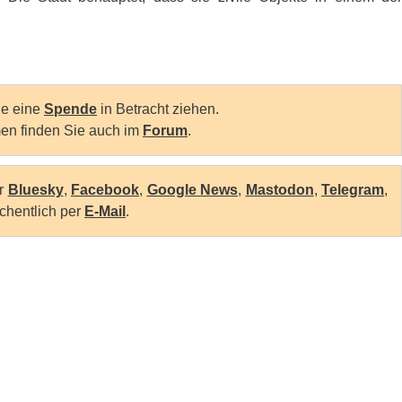
Sie eine
Spende
in Betracht ziehen.
en finden Sie auch im
Forum
.
er
Bluesky
,
Facebook
,
Google News
,
Mastodon
,
Telegram
,
chentlich per
E-Mail
.