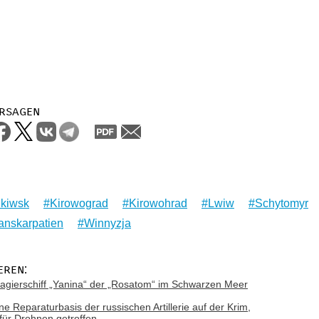
rsagen
nkiwsk
Kirowograd
Kirowohrad
Lwiw
Schytomyr
anskarpatien
Winnyzja
eren:
gierschiff „Yanina“ der „Rosatom“ im Schwarzen Meer
ne Reparaturbasis der russischen Artillerie auf der Krim,
 für Drohnen getroffen