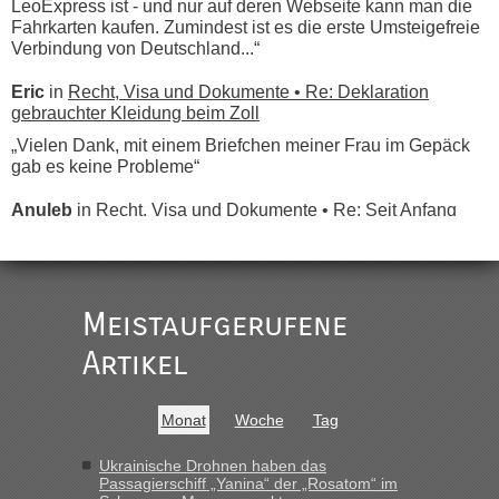
LeoExpress ist - und nur auf deren Webseite kann man die
Fahrkarten kaufen. Zumindest ist es die erste Umsteigefreie
Verbindung von Deutschland...“
Eric
in
Recht, Visa und Dokumente • Re: Deklaration
gebrauchter Kleidung beim Zoll
„Vielen Dank, mit einem Briefchen meiner Frau im Gepäck
gab es keine Probleme“
Anuleb
in
Recht, Visa und Dokumente • Re: Seit Anfang
des Jahres haben die Zollbeamten Verstöße im Wert von
fast 11 Milliarden aufgedeckt
„Am besten wäre natürlich, wenn die Frau mit dabei ist.
Alleinreisende Männer stehen schließlich immer unter
Meistaufgerufene
Verdacht.“
Artikel
Frank
in
Recht, Visa und Dokumente • Re: Seit Anfang des
Jahres haben die Zollbeamten Verstöße im Wert von fast 11
Milliarden aufgedeckt
Monat
Woche
Tag
„Kein Zoll. Du musst an sich nur sagen dass das privat ist
und du nicht damit handeln willst. So lange das nicht
Ukrainische Drohnen haben das
Passagierschiff „Yanina“ der „Rosatom“ im
Originalverpackt ist und ersichlich das nicht neu sollte es