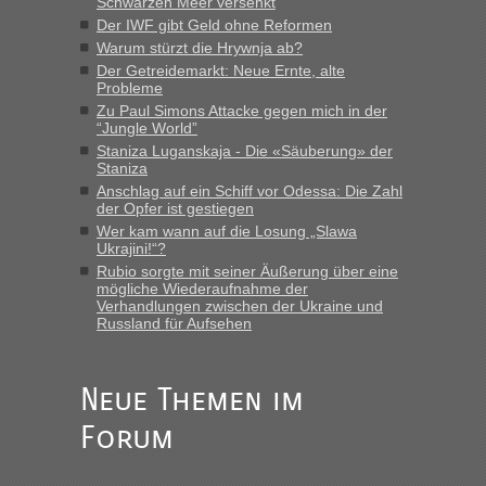
Schwarzen Meer versenkt
keine Probleme geben“
Der IWF gibt Geld ohne Reformen
Warum stürzt die Hrywnja ab?
Eric
in
Recht, Visa und Dokumente • Deklaration
Der Getreidemarkt: Neue Ernte, alte
gebrauchter Kleidung beim Zoll
Probleme
„Hallo Leute, ich weiß nicht, ob ich hier richtig bin mit meiner
Zu Paul Simons Attacke gegen mich in der
Anfrage. Ich möchte 4 Umzugskartons mit gebrauchter
“Jungle World”
Straßen Kleidung bei der Einreise in die Ukraine
Staniza Luganskaja - Die «Säuberung» der
mitnehmen. Es ist gebrauchte Kleidung...“
Staniza
Anschlag auf ein Schiff vor Odessa: Die Zahl
lev
in
Berichte und Reisetipps • Re: An welchem
der Opfer ist gestiegen
Grenzübergang zwischen Polen und der Ukraine geht es am
Wer kam wann auf die Losung „Slawa
schnellsten?
Ukrajini!“?
Rubio sorgte mit seiner Äußerung über eine
„Wir sind mit unserem Wohnmobil, wie geplant am Montag
mögliche Wiederaufnahme der
15.6. in Krakovets rüber. Sehr zeitig los gegen 5 Uhr in der
Verhandlungen zwischen der Ukraine und
Früh. Mit sehr sehr wenig Verkehr, super bis zur Grenze. Nur
Russland für Aufsehen
8 PKW vor der Schranke....“
Frank
in
Berichte und Reisetipps • Re: An welchem
Neue Themen im
Grenzübergang zwischen Polen und der Ukraine geht es am
schnellsten?
Forum
„Gestern 6 Stunden warten vor der Grenze Richtung Polen
in Krakowez mit dem Kleinbus. Abfertigung ging dann