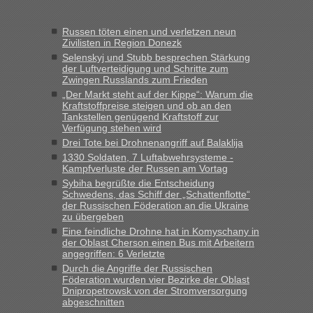
schnell da auch Passagiere mit EU-Pass dabei waren“
Russen töten einen und verletzen neun
Bernd D-UA
in
Berichte und Reisetipps • Re: An welchem
Zivilisten in Region Donezk
Grenzübergang zwischen Polen und der Ukraine geht es am
Selenskyj und Stubb besprechen Stärkung
schnellsten?
der Luftverteidigung und Schritte zum
Zwingen Russlands zum Frieden
„Bin am Montag 15.6.26 um 8 Uhr in Urgyniw ausgereist,
„Der Markt steht auf der Kippe“: Warum die
das erste Mal an einem Montagmorgen ca. 15 Fahrzeuge
Kraftstoffpreise steigen und ob an den
vor mir, bin sonst der Erste oder Zweite, egal, nach ca 20
Tankstellen genügend Kraftstoff zur
Minuten wurde dann die nächste Welle...“
Verfügung stehen wird
Drei Tote bei Drohnenangriff auf Balaklija
lev
in
Berichte und Reisetipps • Re: An welchem
1330 Soldaten, 7 Luftabwehrsysteme -
Grenzübergang zwischen Polen und der Ukraine geht es am
Kampfverluste der Russen am Vortag
schnellsten?
Sybiha begrüßte die Entscheidung
Schwedens, das Schiff der „Schattenflotte“
„Derzeit, ist es überall sehr voll an den Grenzen Ukraine/
der Russischen Föderation an die Ukraine
Polen. Zb. Krakovets 100 PKW ca. 10 h Wartezeit. Wollen
zu übergeben
Montag rüber, versuchen es sehr früh.“
Eine feindliche Drohne hat in Komyschany in
der Oblast Cherson einen Bus mit Arbeitern
angegriffen: 6 Verletzte
Durch die Angriffe der Russischen
Föderation wurden vier Bezirke der Oblast
Dnipropetrowsk von der Stromversorgung
abgeschnitten