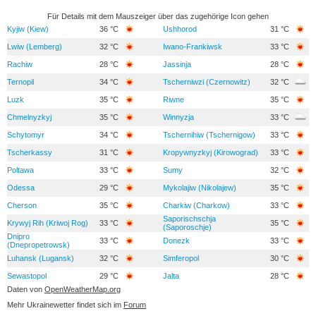
Für Details mit dem Mauszeiger über das zugehörige Icon gehen
Kyjiw (Kiew)
36 °C
Ushhorod
31 °C
Lwiw (Lemberg)
32 °C
Iwano-Frankiwsk
33 °C
Rachiw
28 °C
Jassinja
28 °C
Ternopil
34 °C
Tscherniwzi (Czernowitz)
32 °C
Luzk
35 °C
Riwne
35 °C
Chmelnyzkyj
35 °C
Winnyzja
33 °C
Schytomyr
34 °C
Tschernihiw (Tschernigow)
33 °C
Tscherkassy
31 °C
Kropywnyzkyj (Kirowograd)
33 °C
Poltawa
33 °C
Sumy
32 °C
Odessa
29 °C
Mykolajiw (Nikolajew)
35 °C
Cherson
35 °C
Charkiw (Charkow)
33 °C
Saporischschja
Krywyj Rih (Kriwoj Rog)
33 °C
35 °C
(Saporoschje)
Dnipro
33 °C
Donezk
33 °C
(Dnepropetrowsk)
Luhansk (Lugansk)
32 °C
Simferopol
30 °C
Sewastopol
29 °C
Jalta
28 °C
Daten von
OpenWeatherMap.org
Mehr Ukrainewetter findet sich im
Forum