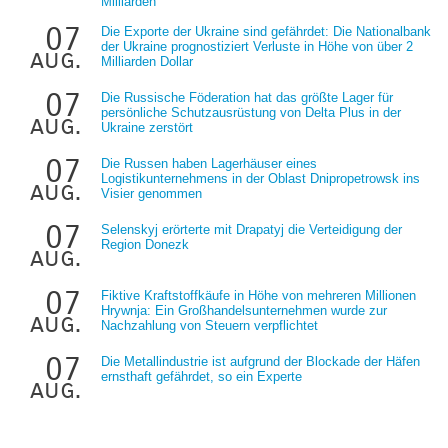
Milliarden
07
Die Exporte der Ukraine sind gefährdet: Die Nationalbank
der Ukraine prognostiziert Verluste in Höhe von über 2
aug.
Milliarden Dollar
07
Die Russische Föderation hat das größte Lager für
persönliche Schutzausrüstung von Delta Plus in der
aug.
Ukraine zerstört
07
Die Russen haben Lagerhäuser eines
Logistikunternehmens in der Oblast Dnipropetrowsk ins
aug.
Visier genommen
07
Selenskyj erörterte mit Drapatyj die Verteidigung der
Region Donezk
aug.
07
Fiktive Kraftstoffkäufe in Höhe von mehreren Millionen
Hrywnja: Ein Großhandelsunternehmen wurde zur
aug.
Nachzahlung von Steuern verpflichtet
07
Die Metallindustrie ist aufgrund der Blockade der Häfen
ernsthaft gefährdet, so ein Experte
aug.