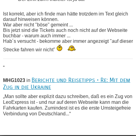
Ist korrekt, aber ich finde man hätte trotzdem im Text gleich
darauf hinweisen können.
War aber nicht "böse" gemeint ...
Bis jetzt sind die Tickets auch noch nicht auf der Webseite
buchbar - warum auch immer ...
Hab´s versucht - bekomme aber immer angezeigt "auf dieser
Strecke fahren wir nicht"
“
Berichte und Reisetipps • Re: Mit dem
MHG1023
in
Zug in die Ukraine
„Man sollte aber explizit dazu schreiben, daß es ein Zug von
LeoExpress ist - und nur auf deren Webseite kann man die
Fahrkarten kaufen. Zumindest ist es die erste Umsteigefreie
Verbindung von Deutschland...“
Recht, Visa und Dokumente • Re:
Eric
in
Deklaration gebrauchter Kleidung beim Zoll