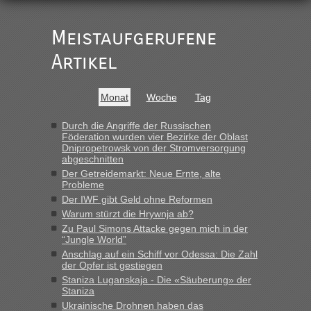
„Vielen Dank, mit einem Briefchen meiner Frau im Gepäck
gab es keine Probleme“
Meistaufgerufene
Recht, Visa und Dokumente • Re: Seit
Artikel
Anuleb
in
Anfang des Jahres haben die Zollbeamten
Verstöße im Wert von fast 11 Milliarden
Monat
Woche
Tag
aufgedeckt
„Am besten wäre natürlich, wenn die Frau mit dabei ist.
Durch die Angriffe der Russischen
Föderation wurden vier Bezirke der Oblast
Alleinreisende Männer stehen schließlich immer unter
Dnipropetrowsk von der Stromversorgung
Verdacht.“
abgeschnitten
Der Getreidemarkt: Neue Ernte, alte
Recht, Visa und Dokumente • Re: Seit
Frank
in
Probleme
Anfang des Jahres haben die Zollbeamten
Der IWF gibt Geld ohne Reformen
Verstöße im Wert von fast 11 Milliarden
Warum stürzt die Hrywnja ab?
aufgedeckt
Zu Paul Simons Attacke gegen mich in der
“Jungle World”
„Kein Zoll. Du musst an sich nur sagen dass das privat ist
Anschlag auf ein Schiff vor Odessa: Die Zahl
und du nicht damit handeln willst. So lange das nicht
der Opfer ist gestiegen
Originalverpackt ist und ersichlich das nicht neu sollte es
Staniza Luganskaja - Die «Säuberung» der
keine Probleme geben“
Staniza
Ukrainische Drohnen haben das