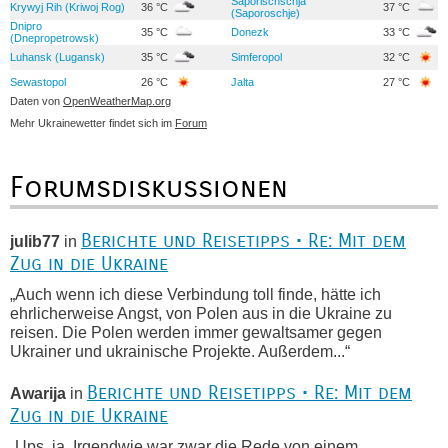
Saporischschja
Krywyj Rih (Kriwoj Rog)
36 °C
37 °C
(Saporoschje)
Dnipro
35 °C
Donezk
33 °C
(Dnepropetrowsk)
Luhansk (Lugansk)
35 °C
Simferopol
32 °C
Sewastopol
26 °C
Jalta
27 °C
Daten von
OpenWeatherMap.org
Mehr Ukrainewetter findet sich im
Forum
Forumsdiskussionen
Berichte und Reisetipps • Re: Mit dem
julib77
in
Zug in die Ukraine
„Auch wenn ich diese Verbindung toll finde, hätte ich
ehrlicherweise Angst, von Polen aus in die Ukraine zu
reisen. Die Polen werden immer gewaltsamer gegen
Ukrainer und ukrainische Projekte. Außerdem...“
Berichte und Reisetipps • Re: Mit dem
Awarija
in
Zug in die Ukraine
„Ups, ja. Irgendwie war zwar die Rede von einem