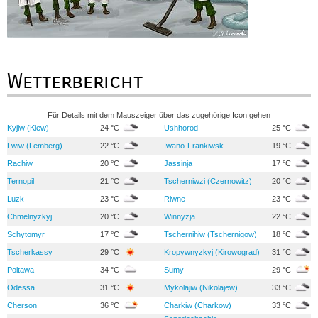
Wetterbericht
Für Details mit dem Mauszeiger über das zugehörige Icon gehen
Kyjiw (Kiew)
24 °C
Ushhorod
25 °C
Lwiw (Lemberg)
22 °C
Iwano-Frankiwsk
19 °C
Rachiw
20 °C
Jassinja
17 °C
Ternopil
21 °C
Tscherniwzi (Czernowitz)
20 °C
Luzk
23 °C
Riwne
23 °C
Chmelnyzkyj
20 °C
Winnyzja
22 °C
Schytomyr
17 °C
Tschernihiw (Tschernigow)
18 °C
Tscherkassy
29 °C
Kropywnyzkyj (Kirowograd)
31 °C
Poltawa
34 °C
Sumy
29 °C
Odessa
31 °C
Mykolajiw (Nikolajew)
33 °C
Cherson
36 °C
Charkiw (Charkow)
33 °C