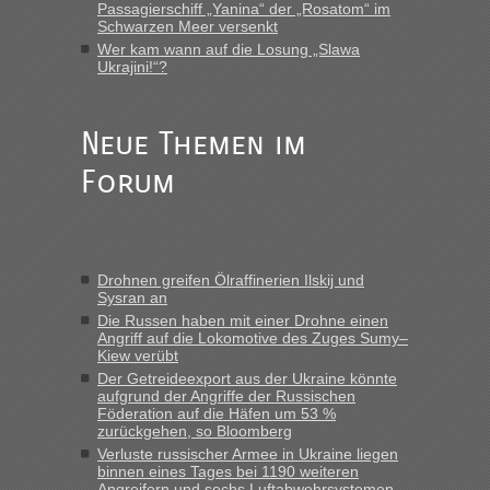
Recht, Visa und Dokumente • Deklaration
Passagierschiff „Yanina“ der „Rosatom“ im
Eric
in
Schwarzen Meer versenkt
gebrauchter Kleidung beim Zoll
Wer kam wann auf die Losung „Slawa
Ukrajini!“?
„Hallo Leute, ich weiß nicht, ob ich hier richtig bin mit meiner
Anfrage. Ich möchte 4 Umzugskartons mit gebrauchter
Straßen Kleidung bei der Einreise in die Ukraine
mitnehmen. Es ist gebrauchte Kleidung...“
Neue Themen im
Forum
Berichte und Reisetipps • Re: An welchem
lev
in
Grenzübergang zwischen Polen und der Ukraine
geht es am schnellsten?
„Wir sind mit unserem Wohnmobil, wie geplant am Montag
Drohnen greifen Ölraffinerien Ilskij und
15.6. in Krakovets rüber. Sehr zeitig los gegen 5 Uhr in der
Sysran an
Früh. Mit sehr sehr wenig Verkehr, super bis zur Grenze. Nur
Die Russen haben mit einer Drohne einen
8 PKW vor der Schranke....“
Angriff auf die Lokomotive des Zuges Sumy–
Kiew verübt
Berichte und Reisetipps • Re: An welchem
Frank
in
Der Getreideexport aus der Ukraine könnte
Grenzübergang zwischen Polen und der Ukraine
aufgrund der Angriffe der Russischen
Föderation auf die Häfen um 53 %
geht es am schnellsten?
zurückgehen, so Bloomberg
„Gestern 6 Stunden warten vor der Grenze Richtung Polen
Verluste russischer Armee in Ukraine liegen
binnen eines Tages bei 1190 weiteren
in Krakowez mit dem Kleinbus. Abfertigung ging dann
Angreifern und sechs Luftabwehrsystemen