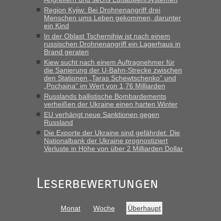
schnell da auch Passagiere mit EU-Pass dabei waren“
Region Kyjiw: Bei Drohnenangriff drei
Menschen ums Leben gekommen, darunter
Berichte und Reisetipps • Re: An
Bernd D-UA
in
ein Kind
welchem Grenzübergang zwischen Polen und
In der Oblast Tschernihiw ist nach einem
der Ukraine geht es am schnellsten?
russischen Drohnenangriff ein Lagerhaus in
Brand geraten
„Bin am Montag 15.6.26 um 8 Uhr in Urgyniw ausgereist,
Kiew sucht nach einem Auftragnehmer für
das erste Mal an einem Montagmorgen ca. 15 Fahrzeuge
die Sanierung der U-Bahn-Strecke zwischen
den Stationen „Taras Schewtschenko“ und
vor mir, bin sonst der Erste oder Zweite, egal, nach ca 20
„Pochaina“ im Wert von 1,76 Milliarden
Minuten wurde dann die nächste Welle...“
Russlands ballistische Bombardements
verheißen der Ukraine einen harten Winter
Berichte und Reisetipps • Re: An welchem
lev
in
EU verhängt neue Sanktionen gegen
Grenzübergang zwischen Polen und der Ukraine
Russland
geht es am schnellsten?
Die Exporte der Ukraine sind gefährdet: Die
Nationalbank der Ukraine prognostiziert
„Derzeit, ist es überall sehr voll an den Grenzen Ukraine/
Verluste in Höhe von über 2 Milliarden Dollar
Polen. Zb. Krakovets 100 PKW ca. 10 h Wartezeit. Wollen
Montag rüber, versuchen es sehr früh.“
Leserbewertungen
Monat
Woche
Überhaupt