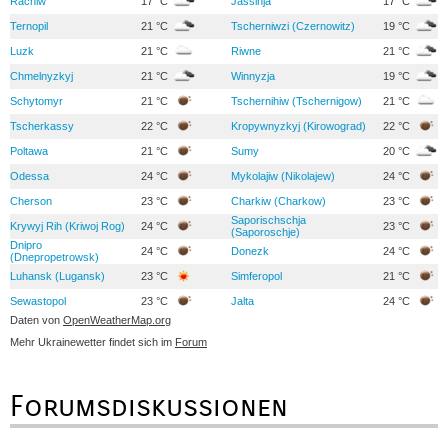
Rachiw
17 °C
Jassinja
17 °C
Ternopil
21 °C
Tscherniwzi (Czernowitz)
19 °C
Luzk
21 °C
Riwne
21 °C
Chmelnyzkyj
21 °C
Winnyzja
19 °C
Schytomyr
21 °C
Tschernihiw (Tschernigow)
21 °C
Tscherkassy
22 °C
Kropywnyzkyj (Kirowograd)
22 °C
Poltawa
21 °C
Sumy
20 °C
Odessa
24 °C
Mykolajiw (Nikolajew)
24 °C
Cherson
23 °C
Charkiw (Charkow)
23 °C
Saporischschja
Krywyj Rih (Kriwoj Rog)
24 °C
23 °C
(Saporoschje)
Dnipro
24 °C
Donezk
24 °C
(Dnepropetrowsk)
Luhansk (Lugansk)
23 °C
Simferopol
21 °C
Sewastopol
23 °C
Jalta
24 °C
Daten von
OpenWeatherMap.org
Mehr Ukrainewetter findet sich im
Forum
Forumsdiskussionen