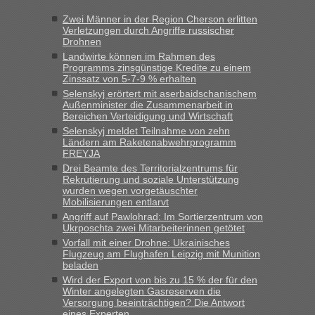
„Wir sind mit unserem Wohnmobil, wie geplant am Montag
Zwei Männer in der Region Cherson erlitten
15.6. in Krakovets rüber. Sehr zeitig los gegen 5 Uhr in der
Verletzungen durch Angriffe russischer
Früh. Mit sehr sehr wenig Verkehr, super bis zur Grenze. Nur
Drohnen
8 PKW vor der Schranke....“
Landwirte können im Rahmen des
Programms zinsgünstige Kredite zu einem
Berichte und Reisetipps • Re: An welchem
Frank
in
Zinssatz von 5-7-9 % erhalten
Grenzübergang zwischen Polen und der Ukraine
Selenskyj erörtert mit aserbaidschanischem
Außenminister die Zusammenarbeit in
geht es am schnellsten?
Bereichen Verteidigung und Wirtschaft
„Gestern 6 Stunden warten vor der Grenze Richtung Polen
Selenskyj meldet Teilnahme von zehn
Ländern am Raketenabwehrprogramm
in Krakowez mit dem Kleinbus. Abfertigung ging dann
FREYJA
schnell da auch Passagiere mit EU-Pass dabei waren“
Drei Beamte des Territorialzentrums für
Rekrutierung und soziale Unterstützung
Berichte und Reisetipps • Re: An
Bernd D-UA
in
wurden wegen vorgetäuschter
welchem Grenzübergang zwischen Polen und
Mobilisierungen entlarvt
der Ukraine geht es am schnellsten?
Angriff auf Pawlohrad: Im Sortierzentrum von
Ukrposchta zwei Mitarbeiterinnen getötet
„Bin am Montag 15.6.26 um 8 Uhr in Urgyniw ausgereist,
Vorfall mit einer Drohne: Ukrainisches
das erste Mal an einem Montagmorgen ca. 15 Fahrzeuge
Flugzeug am Flughafen Leipzig mit Munition
beladen
vor mir, bin sonst der Erste oder Zweite, egal, nach ca 20
Minuten wurde dann die nächste Welle...“
Wird der Export von bis zu 15 % der für den
Winter angelegten Gasreserven die
Versorgung beeinträchtigen? Die Antwort
Berichte und Reisetipps • Re: An welchem
lev
in
eines Experten