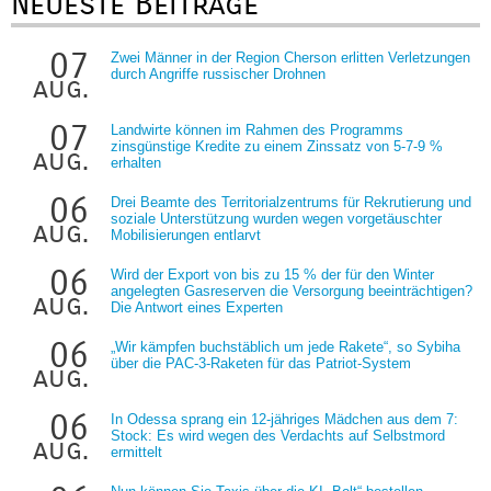
Neueste Beiträge
07
Zwei Männer in der Region Cherson erlitten Verletzungen
durch Angriffe russischer Drohnen
aug.
07
Landwirte können im Rahmen des Programms
zinsgünstige Kredite zu einem Zinssatz von 5-7-9 %
aug.
erhalten
06
Drei Beamte des Territorialzentrums für Rekrutierung und
soziale Unterstützung wurden wegen vorgetäuschter
aug.
Mobilisierungen entlarvt
06
Wird der Export von bis zu 15 % der für den Winter
angelegten Gasreserven die Versorgung beeinträchtigen?
aug.
Die Antwort eines Experten
06
„Wir kämpfen buchstäblich um jede Rakete“, so Sybiha
über die PAC-3-Raketen für das Patriot-System
aug.
06
In Odessa sprang ein 12-jähriges Mädchen aus dem 7:
Stock: Es wird wegen des Verdachts auf Selbstmord
aug.
ermittelt