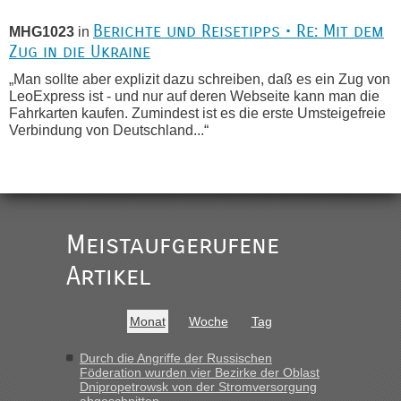
Berichte und Reisetipps • Re: Mit dem
MHG1023
in
Zug in die Ukraine
„Man sollte aber explizit dazu schreiben, daß es ein Zug von
LeoExpress ist - und nur auf deren Webseite kann man die
Fahrkarten kaufen. Zumindest ist es die erste Umsteigefreie
Verbindung von Deutschland...“
Recht, Visa und Dokumente • Re:
Eric
in
Deklaration gebrauchter Kleidung beim Zoll
„Vielen Dank, mit einem Briefchen meiner Frau im Gepäck
gab es keine Probleme“
Meistaufgerufene
Recht, Visa und Dokumente • Re: Seit
Artikel
Anuleb
in
Anfang des Jahres haben die Zollbeamten
Verstöße im Wert von fast 11 Milliarden
Monat
Woche
Tag
aufgedeckt
„Am besten wäre natürlich, wenn die Frau mit dabei ist.
Durch die Angriffe der Russischen
Föderation wurden vier Bezirke der Oblast
Alleinreisende Männer stehen schließlich immer unter
Dnipropetrowsk von der Stromversorgung
Verdacht.“