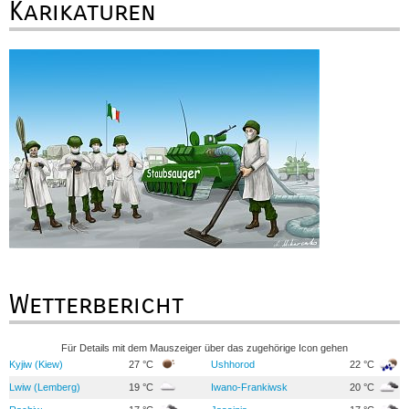
Karikaturen
Wetterbericht
Für Details mit dem Mauszeiger über das zugehörige Icon gehen
Kyjiw (Kiew)
27 °C
Ushhorod
22 °C
Lwiw (Lemberg)
19 °C
Iwano-Frankiwsk
20 °C