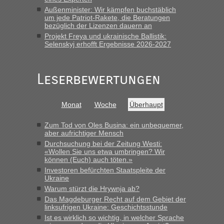
Grenzübergang zwischen Polen und der Ukraine
Außenminister: Wir kämpfen buchstäblich
geht es am schnellsten?
um jede Patriot-Rakete, die Beratungen
bezüglich der Lizenzen dauern an
„Derzeit, ist es überall sehr voll an den Grenzen Ukraine/
Projekt Freya und ukrainische Ballistik:
Polen. Zb. Krakovets 100 PKW ca. 10 h Wartezeit. Wollen
Selenskyj erhofft Ergebnisse 2026-2027
Montag rüber, versuchen es sehr früh.“
Leserbewertungen
Monat
Woche
Überhaupt
Zum Tod von Oles Busina: ein unbequemer,
aber aufrichtiger Mensch
Durchsuchung bei der Zeitung Westi:
«Wollen Sie uns etwa umbringen? Wir
können (Euch) auch töten.»
Investoren befürchten Staatspleite der
Ukraine
Warum stürzt die Hrywnja ab?
Das Magdeburger Recht auf dem Gebiet der
linksufrigen Ukraine: Geschichtsstunde
Ist es wirklich so wichtig, in welcher Sprache