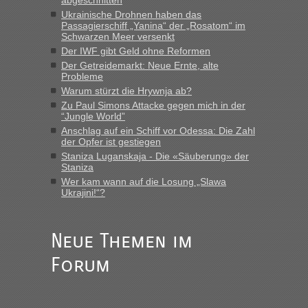
abgeschnitten
Ukrainische Drohnen haben das
Recht, Visa und Dokumente • Re: Seit
Frank
in
Passagierschiff „Yanina“ der „Rosatom“ im
Anfang des Jahres haben die Zollbeamten
Schwarzen Meer versenkt
Verstöße im Wert von fast 11 Milliarden
Der IWF gibt Geld ohne Reformen
Der Getreidemarkt: Neue Ernte, alte
aufgedeckt
Probleme
„Kein Zoll. Du musst an sich nur sagen dass das privat ist
Warum stürzt die Hrywnja ab?
und du nicht damit handeln willst. So lange das nicht
Zu Paul Simons Attacke gegen mich in der
Originalverpackt ist und ersichlich das nicht neu sollte es
“Jungle World”
keine Probleme geben“
Anschlag auf ein Schiff vor Odessa: Die Zahl
der Opfer ist gestiegen
Recht, Visa und Dokumente • Deklaration
Staniza Luganskaja - Die «Säuberung» der
Eric
in
Staniza
gebrauchter Kleidung beim Zoll
Wer kam wann auf die Losung „Slawa
Ukrajini!“?
„Hallo Leute, ich weiß nicht, ob ich hier richtig bin mit meiner
Anfrage. Ich möchte 4 Umzugskartons mit gebrauchter
Straßen Kleidung bei der Einreise in die Ukraine
mitnehmen. Es ist gebrauchte Kleidung...“
Neue Themen im
Forum
Berichte und Reisetipps • Re: An welchem
lev
in
Grenzübergang zwischen Polen und der Ukraine
geht es am schnellsten?