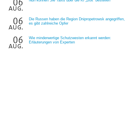
06
Nun können Sie Taxis über die KI „Bolt“ bestellen
aug.
06
Die Russen haben die Region Dnipropetrowsk angegriffen,
es gibt zahlreiche Opfer
aug.
06
Wie minderwertige Schutzwesten erkannt werden:
Erläuterungen von Experten
aug.