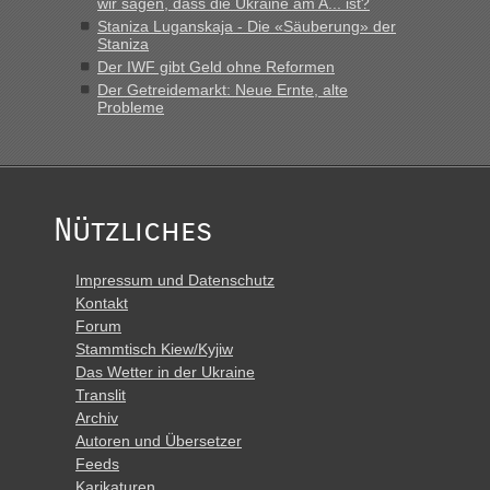
wir sagen, dass die Ukraine am A... ist?
Staniza Luganskaja - Die «Säuberung» der
Staniza
Der IWF gibt Geld ohne Reformen
Der Getreidemarkt: Neue Ernte, alte
Probleme
Nützliches
Impressum und Datenschutz
Kontakt
Forum
Stammtisch Kiew/Kyjiw
Das Wetter in der Ukraine
Translit
Archiv
Autoren und Übersetzer
Feeds
Karikaturen