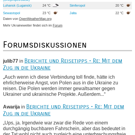
Luhansk (Lugansk)
24 °C
Simferopol
20 °C
Sewastopol
23 °C
Jalta
22 °C
Daten von
OpenWeatherMap.org
Mehr Ukrainewetter findet sich im
Forum
Forumsdiskussionen
Berichte und Reisetipps • Re: Mit dem
julib77
in
Zug in die Ukraine
„Auch wenn ich diese Verbindung toll finde, hätte ich
ehrlicherweise Angst, von Polen aus in die Ukraine zu
reisen. Die Polen werden immer gewaltsamer gegen
Ukrainer und ukrainische Projekte. Außerdem...“
Berichte und Reisetipps • Re: Mit dem
Awarija
in
Zug in die Ukraine
„Ups, ja. Irgendwie war zwar die Rede von einem
durchgängig buchbaren Fahrschein, aber das bedeutet in
der Tat wohl nicht auch zugleich eine unterbrechungsfreie