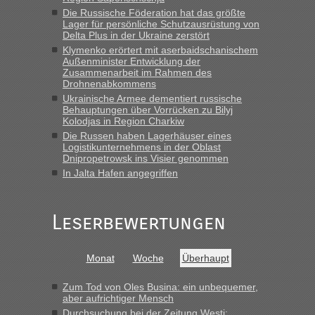
Berichte und Reisetipps • Re: An
Bernd D-UA
in
Die Russische Föderation hat das größte
welchem Grenzübergang zwischen Polen und
Lager für persönliche Schutzausrüstung von
der Ukraine geht es am schnellsten?
Delta Plus in der Ukraine zerstört
Klymenko erörtert mit aserbaidschanischem
„Bin am Montag 15.6.26 um 8 Uhr in Urgyniw ausgereist,
Außenminister Entwicklung der
das erste Mal an einem Montagmorgen ca. 15 Fahrzeuge
Zusammenarbeit im Rahmen des
Drohnenabkommens
vor mir, bin sonst der Erste oder Zweite, egal, nach ca 20
Minuten wurde dann die nächste Welle...“
Ukrainische Armee dementiert russische
Behauptungen über Vorrücken zu Bilyj
Kolodjas in Region Charkiw
Berichte und Reisetipps • Re: An welchem
lev
in
Die Russen haben Lagerhäuser eines
Grenzübergang zwischen Polen und der Ukraine
Logistikunternehmens in der Oblast
geht es am schnellsten?
Dnipropetrowsk ins Visier genommen
In Jalta Hafen angegriffen
„Derzeit, ist es überall sehr voll an den Grenzen Ukraine/
Polen. Zb. Krakovets 100 PKW ca. 10 h Wartezeit. Wollen
Montag rüber, versuchen es sehr früh.“
Leserbewertungen
Monat
Woche
Überhaupt
Zum Tod von Oles Busina: ein unbequemer,
aber aufrichtiger Mensch
Durchsuchung bei der Zeitung Westi: