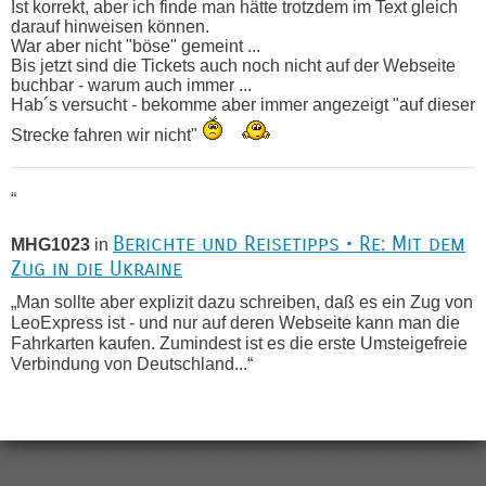
Ist korrekt, aber ich finde man hätte trotzdem im Text gleich
darauf hinweisen können.
War aber nicht "böse" gemeint ...
Bis jetzt sind die Tickets auch noch nicht auf der Webseite
buchbar - warum auch immer ...
Hab´s versucht - bekomme aber immer angezeigt "auf dieser
Strecke fahren wir nicht"
“
Berichte und Reisetipps • Re: Mit dem
MHG1023
in
Zug in die Ukraine
„Man sollte aber explizit dazu schreiben, daß es ein Zug von
LeoExpress ist - und nur auf deren Webseite kann man die
Fahrkarten kaufen. Zumindest ist es die erste Umsteigefreie
Verbindung von Deutschland...“
Recht, Visa und Dokumente • Re:
Eric
in
Deklaration gebrauchter Kleidung beim Zoll
„Vielen Dank, mit einem Briefchen meiner Frau im Gepäck