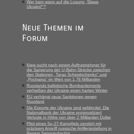
Wer kam wann auf die Losung „Slawa
Ukrajini!“?
„Hallo Leute, ich weiß nicht, ob ich hier richtig bin mit meiner
Anfrage. Ich möchte 4 Umzugskartons mit gebrauchter
Straßen Kleidung bei der Einreise in die Ukraine
mitnehmen. Es ist gebrauchte Kleidung...“
Neue Themen im
Forum
Berichte und Reisetipps • Re: An welchem
lev
in
Grenzübergang zwischen Polen und der Ukraine
geht es am schnellsten?
„Wir sind mit unserem Wohnmobil, wie geplant am Montag
Kiew sucht nach einem Auftragnehmer für
15.6. in Krakovets rüber. Sehr zeitig los gegen 5 Uhr in der
die Sanierung der U-Bahn-Strecke zwischen
Früh. Mit sehr sehr wenig Verkehr, super bis zur Grenze. Nur
den Stationen „Taras Schewtschenko“ und
8 PKW vor der Schranke....“
„Pochaina“ im Wert von 1,76 Milliarden
Russlands ballistische Bombardements
Berichte und Reisetipps • Re: An welchem
Frank
in
verheißen der Ukraine einen harten Winter
Grenzübergang zwischen Polen und der Ukraine
EU verhängt neue Sanktionen gegen
Russland
geht es am schnellsten?
Die Exporte der Ukraine sind gefährdet: Die
„Gestern 6 Stunden warten vor der Grenze Richtung Polen
Nationalbank der Ukraine prognostiziert
Verluste in Höhe von über 2 Milliarden Dollar
in Krakowez mit dem Kleinbus. Abfertigung ging dann
schnell da auch Passagiere mit EU-Pass dabei waren“
Pilot eines Su-27-Kampfjets zerstört mit
präzisem Angriff russische Artilleriestellung in
Region Saporischschja