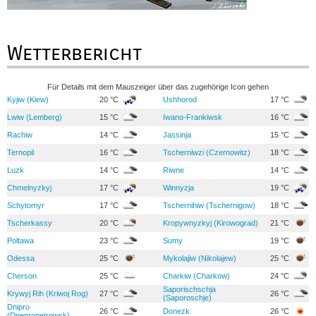
Wetterbericht
Für Details mit dem Mauszeiger über das zugehörige Icon gehen
Kyjiw (Kiew)
20 °C
Ushhorod
17 °C
Lwiw (Lemberg)
15 °C
Iwano-Frankiwsk
16 °C
Rachiw
14 °C
Jassinja
15 °C
Ternopil
16 °C
Tscherniwzi (Czernowitz)
18 °C
Luzk
14 °C
Riwne
14 °C
Chmelnyzkyj
17 °C
Winnyzja
19 °C
Schytomyr
17 °C
Tschernihiw (Tschernigow)
18 °C
Tscherkassy
20 °C
Kropywnyzkyj (Kirowograd)
21 °C
Poltawa
23 °C
Sumy
19 °C
Odessa
25 °C
Mykolajiw (Nikolajew)
25 °C
Cherson
25 °C
Charkiw (Charkow)
24 °C
Saporischschja
Krywyj Rih (Kriwoj Rog)
27 °C
26 °C
(Saporoschje)
Dnipro
26 °C
Donezk
26 °C
(Dnepropetrowsk)