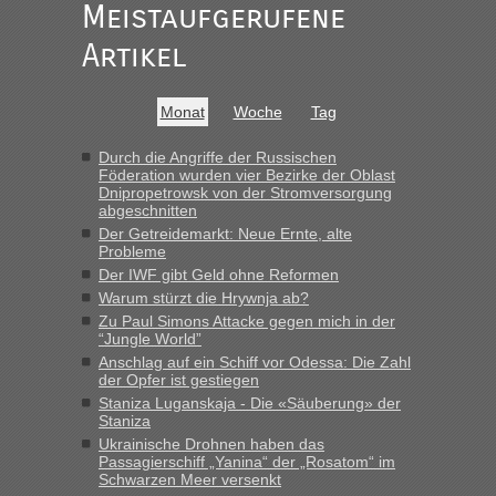
gab es keine Probleme“
Meistaufgerufene
Recht, Visa und Dokumente • Re: Seit
Artikel
Anuleb
in
Anfang des Jahres haben die Zollbeamten
Verstöße im Wert von fast 11 Milliarden
Monat
Woche
Tag
aufgedeckt
„Am besten wäre natürlich, wenn die Frau mit dabei ist.
Durch die Angriffe der Russischen
Föderation wurden vier Bezirke der Oblast
Alleinreisende Männer stehen schließlich immer unter
Dnipropetrowsk von der Stromversorgung
Verdacht.“
abgeschnitten
Der Getreidemarkt: Neue Ernte, alte
Recht, Visa und Dokumente • Re: Seit
Frank
in
Probleme
Anfang des Jahres haben die Zollbeamten
Der IWF gibt Geld ohne Reformen
Verstöße im Wert von fast 11 Milliarden
Warum stürzt die Hrywnja ab?
aufgedeckt
Zu Paul Simons Attacke gegen mich in der
“Jungle World”
„Kein Zoll. Du musst an sich nur sagen dass das privat ist
Anschlag auf ein Schiff vor Odessa: Die Zahl
und du nicht damit handeln willst. So lange das nicht
der Opfer ist gestiegen
Originalverpackt ist und ersichlich das nicht neu sollte es
Staniza Luganskaja - Die «Säuberung» der
keine Probleme geben“
Staniza
Ukrainische Drohnen haben das
Recht, Visa und Dokumente • Deklaration
Passagierschiff „Yanina“ der „Rosatom“ im
Eric
in
Schwarzen Meer versenkt
gebrauchter Kleidung beim Zoll