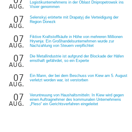
07
Logistikunternehmens in der Oblast Dnipropetrowsk ins
aug.
Visier genommen
07
Selenskyj erörterte mit Drapatyj die Verteidigung der
Region Donezk
aug.
07
Fiktive Kraftstoffkäufe in Höhe von mehreren Millionen
Hrywnja: Ein Großhandelsunternehmen wurde zur
aug.
Nachzahlung von Steuern verpflichtet
07
Die Metallindustrie ist aufgrund der Blockade der Häfen
ernsthaft gefährdet, so ein Experte
aug.
07
Ein Mann, der bei dem Beschuss von Kiew am 5. August
verletzt worden war, ist verstorben
aug.
07
Veruntreuung von Haushaltsmitteln: In Kiew wird gegen
einen Auftragnehmer des kommunalen Unternehmens
aug.
„Pleso“ ein Gerichtsverfahren eingeleitet