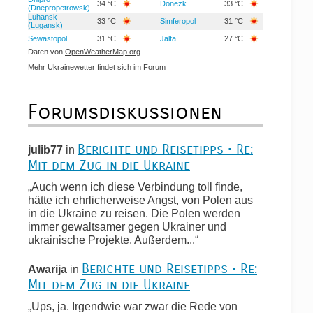
34 °C
Donezk
33 °C
(Dnepropetrowsk)
Luhansk
33 °C
Simferopol
31 °C
(Lugansk)
Sewastopol
31 °C
Jalta
27 °C
Daten von
OpenWeatherMap.org
Mehr Ukrainewetter findet sich im
Forum
Forumsdiskussionen
Berichte und Reisetipps • Re:
julib77
in
Mit dem Zug in die Ukraine
„Auch wenn ich diese Verbindung toll finde,
hätte ich ehrlicherweise Angst, von Polen aus
in die Ukraine zu reisen. Die Polen werden
immer gewaltsamer gegen Ukrainer und
ukrainische Projekte. Außerdem...“
Berichte und Reisetipps • Re:
Awarija
in
Mit dem Zug in die Ukraine
„Ups, ja. Irgendwie war zwar die Rede von