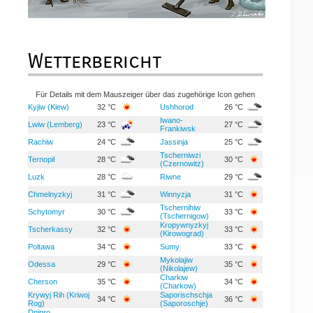
Wetterbericht
Für Details mit dem Mauszeiger über das zugehörige Icon gehen
Kyjiw (Kiew)
32 °C
Ushhorod
26 °C
Iwano-
Lwiw (Lemberg)
23 °C
27 °C
Frankiwsk
Rachiw
24 °C
Jassinja
25 °C
Tscherniwzi
Ternopil
28 °C
30 °C
(Czernowitz)
Luzk
28 °C
Riwne
29 °C
Chmelnyzkyj
31 °C
Winnyzja
31 °C
Tschernihiw
Schytomyr
30 °C
33 °C
(Tschernigow)
Kropywnyzkyj
Tscherkassy
32 °C
33 °C
(Kirowograd)
Poltawa
34 °C
Sumy
33 °C
Mykolajiw
Odessa
29 °C
35 °C
(Nikolajew)
Charkiw
Cherson
35 °C
34 °C
(Charkow)
Krywyj Rih (Kriwoj
Saporischschja
34 °C
36 °C
Rog)
(Saporoschje)
Dnipro