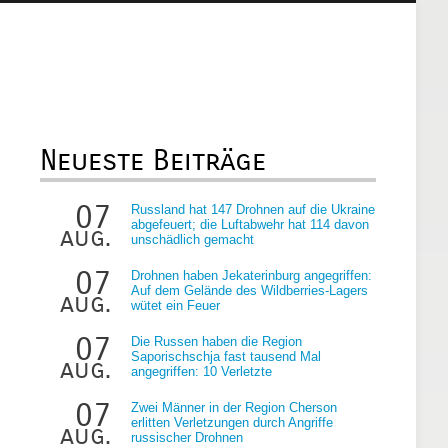
Neueste Beiträge
07
Russland hat 147 Drohnen auf die Ukraine
abgefeuert; die Luftabwehr hat 114 davon
aug.
unschädlich gemacht
07
Drohnen haben Jekaterinburg angegriffen:
Auf dem Gelände des Wildberries-Lagers
aug.
wütet ein Feuer
07
Die Russen haben die Region
Saporischschja fast tausend Mal
aug.
angegriffen: 10 Verletzte
07
Zwei Männer in der Region Cherson
erlitten Verletzungen durch Angriffe
aug.
russischer Drohnen