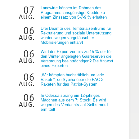
07
Landwirte können im Rahmen des
Programms zinsgünstige Kredite zu
aug.
einem Zinssatz von 5-7-9 % erhalten
06
Drei Beamte des Territorialzentrums für
Rekrutierung und soziale Unterstützung
aug.
wurden wegen vorgetäuschter
Mobilisierungen entlarvt
06
Wird der Export von bis zu 15 % der für
den Winter angelegten Gasreserven die
aug.
Versorgung beeinträchtigen? Die Antwort
eines Experten
06
„Wir kämpfen buchstäblich um jede
Rakete“, so Sybiha über die PAC-3-
aug.
Raketen für das Patriot-System
06
In Odessa sprang ein 12-jähriges
Mädchen aus dem 7: Stock: Es wird
aug.
wegen des Verdachts auf Selbstmord
ermittelt