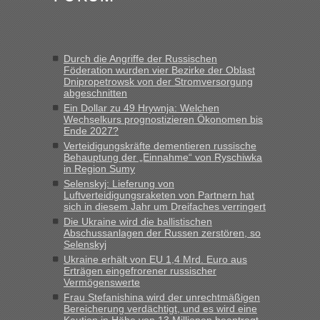
„Gestern 6 Stunden warten vor der Grenze Richtung Polen
in Krakowez mit dem Kleinbus. Abfertigung ging dann
schnell da auch Passagiere mit EU-Pass dabei waren“
Durch die Angriffe der Russischen
Bernd D-UA
in
Berichte und Reisetipps • Re: An welchem
Föderation wurden vier Bezirke der Oblast
Grenzübergang zwischen Polen und der Ukraine geht es am
Dnipropetrowsk von der Stromversorgung
schnellsten?
abgeschnitten
Ein Dollar zu 49 Hrywnja: Welchen
„Bin am Montag 15.6.26 um 8 Uhr in Urgyniw ausgereist,
Wechselkurs prognostizieren Ökonomen bis
das erste Mal an einem Montagmorgen ca. 15 Fahrzeuge
Ende 2027?
vor mir, bin sonst der Erste oder Zweite, egal, nach ca 20
Verteidigungskräfte dementieren russische
Minuten wurde dann die nächste Welle...“
Behauptung der „Einnahme“ von Ryschiwka
in Region Sumy
lev
in
Berichte und Reisetipps • Re: An welchem
Selenskyj: Lieferung von
Grenzübergang zwischen Polen und der Ukraine geht es am
Luftverteidigungsraketen von Partnern hat
schnellsten?
sich in diesem Jahr um Dreifaches verringert
Die Ukraine wird die ballistischen
„Derzeit, ist es überall sehr voll an den Grenzen Ukraine/
Abschussanlagen der Russen zerstören, so
Polen. Zb. Krakovets 100 PKW ca. 10 h Wartezeit. Wollen
Selenskyj
Montag rüber, versuchen es sehr früh.“
Ukraine erhält von EU 1,4 Mrd. Euro aus
Erträgen eingefrorener russischer
Vermögenswerte
Frau Stefanishina wird der unrechtmäßigen
Bereicherung verdächtigt, und es wird eine
Kaution in Höhe von 13 Millionen beantragt