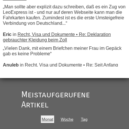
„Man sollte aber explizit dazu schreiben, daß es ein Zug von
LeoExpress ist - und nur auf deren Webseite kann man die
Fahrkarten kaufen. Zumindest ist es die erste Umsteigefreie
Verbindung von Deutschland...“
Eric
in
Recht, Visa und Dokumente • Re: Deklaration
gebrauchter Kleidung beim Zoll
„Vielen Dank, mit einem Briefchen meiner Frau im Gepäck
gab es keine Probleme“
Anuleb
in
Recht, Visa und Dokumente • Re: Seit Anfang
des Jahres haben die Zollbeamten Verstöße im Wert von
fast 11 Milliarden aufgedeckt
„Am besten wäre natürlich, wenn die Frau mit dabei ist.
Alleinreisende Männer stehen schließlich immer unter
Meistaufgerufene
Verdacht.“
Artikel
Frank
in
Recht, Visa und Dokumente • Re: Seit Anfang des
Jahres haben die Zollbeamten Verstöße im Wert von fast 11
Milliarden aufgedeckt
Monat
Woche
Tag
„Kein Zoll. Du musst an sich nur sagen dass das privat ist