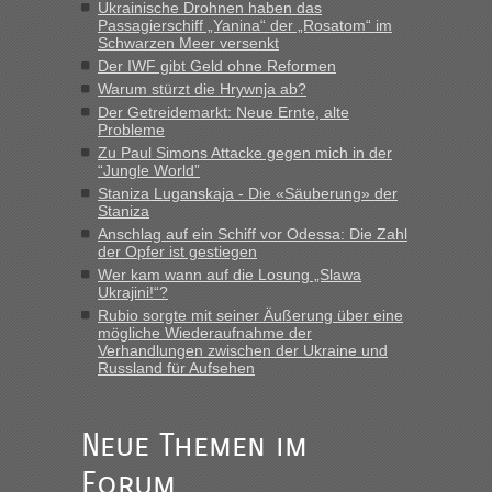
und du nicht damit handeln willst. So lange das nicht
Ukrainische Drohnen haben das
Passagierschiff „Yanina“ der „Rosatom“ im
Originalverpackt ist und ersichlich das nicht neu sollte es
Schwarzen Meer versenkt
keine Probleme geben“
Der IWF gibt Geld ohne Reformen
Warum stürzt die Hrywnja ab?
Eric
in
Recht, Visa und Dokumente • Deklaration
Der Getreidemarkt: Neue Ernte, alte
gebrauchter Kleidung beim Zoll
Probleme
„Hallo Leute, ich weiß nicht, ob ich hier richtig bin mit meiner
Zu Paul Simons Attacke gegen mich in der
Anfrage. Ich möchte 4 Umzugskartons mit gebrauchter
“Jungle World”
Straßen Kleidung bei der Einreise in die Ukraine
Staniza Luganskaja - Die «Säuberung» der
mitnehmen. Es ist gebrauchte Kleidung...“
Staniza
Anschlag auf ein Schiff vor Odessa: Die Zahl
lev
in
Berichte und Reisetipps • Re: An welchem
der Opfer ist gestiegen
Grenzübergang zwischen Polen und der Ukraine geht es am
Wer kam wann auf die Losung „Slawa
schnellsten?
Ukrajini!“?
Rubio sorgte mit seiner Äußerung über eine
„Wir sind mit unserem Wohnmobil, wie geplant am Montag
mögliche Wiederaufnahme der
15.6. in Krakovets rüber. Sehr zeitig los gegen 5 Uhr in der
Verhandlungen zwischen der Ukraine und
Früh. Mit sehr sehr wenig Verkehr, super bis zur Grenze. Nur
Russland für Aufsehen
8 PKW vor der Schranke....“
Frank
in
Berichte und Reisetipps • Re: An welchem
Neue Themen im
Grenzübergang zwischen Polen und der Ukraine geht es am
schnellsten?
Forum