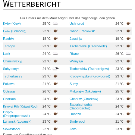
Wetterbericht
Für Details mit dem Mauszeiger über das zugehörige Icon gehen
Kyjiw (Kiew)
25 °C
Ushhorod
24 °C
Lwiw (Lemberg)
22 °C
Iwano-Frankiwsk
22 °C
Rachiw
18 °C
Jassinja
19 °C
Ternopil
23 °C
Tscherniwzi (Czernowitz)
22 °C
Luzk
24 °C
Riwne
26 °C
Chmelnyzkyj
22 °C
Winnyzja
22 °C
Schytomyr
24 °C
Tschernihiw (Tschernigow)
23 °C
Tscherkassy
23 °C
Kropywnyzkyj (Kirowograd)
23 °C
Poltawa
21 °C
Sumy
21 °C
Odessa
26 °C
Mykolajiw (Nikolajew)
25 °C
Cherson
24 °C
Charkiw (Charkow)
23 °C
Saporischschja
Krywyj Rih (Kriwoj Rog)
24 °C
24 °C
(Saporoschje)
Dnipro
24 °C
Donezk
24 °C
(Dnepropetrowsk)
Luhansk (Lugansk)
23 °C
Simferopol
21 °C
Sewastopol
22 °C
Jalta
23 °C
Daten von
OpenWeatherMap.org