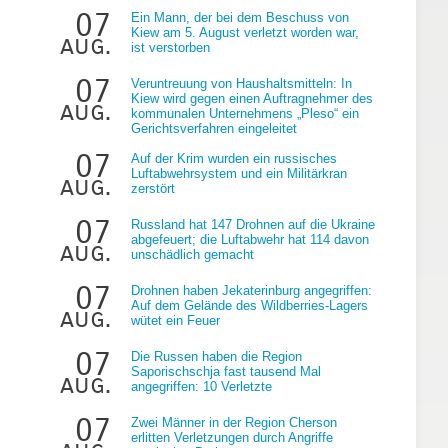
07
Ein Mann, der bei dem Beschuss von
Kiew am 5. August verletzt worden war,
aug.
ist verstorben
07
Veruntreuung von Haushaltsmitteln: In
Kiew wird gegen einen Auftragnehmer des
aug.
kommunalen Unternehmens „Pleso“ ein
Gerichtsverfahren eingeleitet
07
Auf der Krim wurden ein russisches
Luftabwehrsystem und ein Militärkran
aug.
zerstört
07
Russland hat 147 Drohnen auf die Ukraine
abgefeuert; die Luftabwehr hat 114 davon
aug.
unschädlich gemacht
07
Drohnen haben Jekaterinburg angegriffen:
Auf dem Gelände des Wildberries-Lagers
aug.
wütet ein Feuer
07
Die Russen haben die Region
Saporischschja fast tausend Mal
aug.
angegriffen: 10 Verletzte
07
Zwei Männer in der Region Cherson
erlitten Verletzungen durch Angriffe