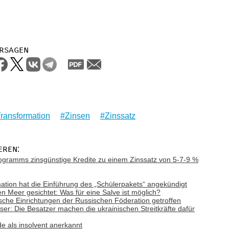
rsagen
ransformation
Zinsen
Zinssatz
eren:
gramms zinsgünstige Kredite zu einem Zinssatz von 5-7-9 %
mation hat die Einführung des „Schülerpakets“ angekündigt
n Meer gesichtet: Was für eine Salve ist möglich?
ische Einrichtungen der Russischen Föderation getroffen
er: Die Besatzer machen die ukrainischen Streitkräfte dafür
e als insolvent anerkannt