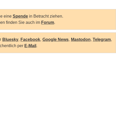
Sie eine
Spende
in Betracht ziehen.
en finden Sie auch im
Forum
.
er
Bluesky
,
Facebook
,
Google News
,
Mastodon
,
Telegram
,
chentlich per
E-Mail
.