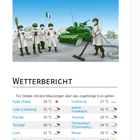
Wetterbericht
Für Details mit dem Mauszeiger über das zugehörige Icon gehen
Kyjiw (Kiew)
34 °C
Ushhorod
27 °C
Iwano-
Lwiw (Lemberg)
21 °C
31 °C
Frankiwsk
Rachiw
25 °C
Jassinja
25 °C
Tscherniwzi
Ternopil
30 °C
34 °C
(Czernowitz)
Luzk
21 °C
Riwne
26 °C