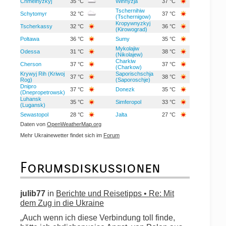
Chmelnyzkyj
35 °C
Winnyzja
37 °C
Tschernihiw
Schytomyr
32 °C
37 °C
(Tschernigow)
Kropywnyzkyj
Tscherkassy
32 °C
36 °C
(Kirowograd)
Poltawa
36 °C
Sumy
35 °C
Mykolajiw
Odessa
31 °C
38 °C
(Nikolajew)
Charkiw
Cherson
37 °C
37 °C
(Charkow)
Krywyj Rih (Kriwoj
Saporischschja
37 °C
38 °C
Rog)
(Saporoschje)
Dnipro
37 °C
Donezk
35 °C
(Dnepropetrowsk)
Luhansk
35 °C
Simferopol
33 °C
(Lugansk)
Sewastopol
28 °C
Jalta
27 °C
Daten von
OpenWeatherMap.org
Mehr Ukrainewetter findet sich im
Forum
Forumsdiskussionen
julib77
in
Berichte und Reisetipps • Re: Mit
dem Zug in die Ukraine
„Auch wenn ich diese Verbindung toll finde,