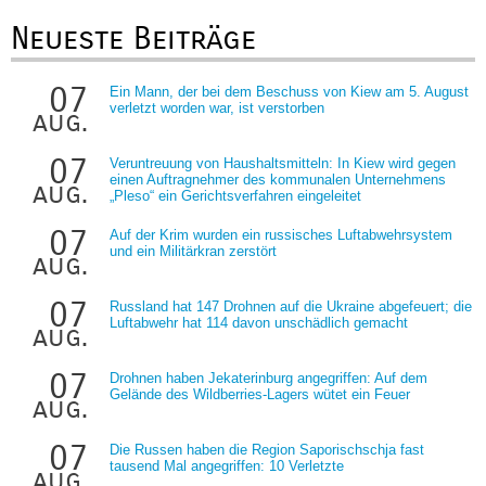
Neueste Beiträge
07
Ein Mann, der bei dem Beschuss von Kiew am 5. August
verletzt worden war, ist verstorben
aug.
07
Veruntreuung von Haushaltsmitteln: In Kiew wird gegen
einen Auftragnehmer des kommunalen Unternehmens
aug.
„Pleso“ ein Gerichtsverfahren eingeleitet
07
Auf der Krim wurden ein russisches Luftabwehrsystem
und ein Militärkran zerstört
aug.
07
Russland hat 147 Drohnen auf die Ukraine abgefeuert; die
Luftabwehr hat 114 davon unschädlich gemacht
aug.
07
Drohnen haben Jekaterinburg angegriffen: Auf dem
Gelände des Wildberries-Lagers wütet ein Feuer
aug.
07
Die Russen haben die Region Saporischschja fast
tausend Mal angegriffen: 10 Verletzte
aug.