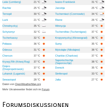
Lwiw (Lemberg)
21 °C
Iwano-Frankiwsk
31 °C
Rachiw
25 °C
Jassinja
25 °C
Ternopil
30 °C
Tscherniwzi (Czernowitz)
34 °C
Luzk
21 °C
Riwne
26 °C
Chmelnyzkyj
35 °C
Winnyzja
37 °C
Schytomyr
32 °C
Tschernihiw (Tschernigow)
37 °C
Tscherkassy
32 °C
Kropywnyzkyj (Kirowograd)
36 °C
Poltawa
36 °C
Sumy
35 °C
Odessa
31 °C
Mykolajiw (Nikolajew)
38 °C
Cherson
37 °C
Charkiw (Charkow)
37 °C
Saporischschja
Krywyj Rih (Kriwoj Rog)
37 °C
38 °C
(Saporoschje)
Dnipro
37 °C
Donezk
35 °C
(Dnepropetrowsk)
Luhansk (Lugansk)
35 °C
Simferopol
33 °C
Sewastopol
28 °C
Jalta
27 °C
Daten von
OpenWeatherMap.org
Mehr Ukrainewetter findet sich im
Forum
Forumsdiskussionen