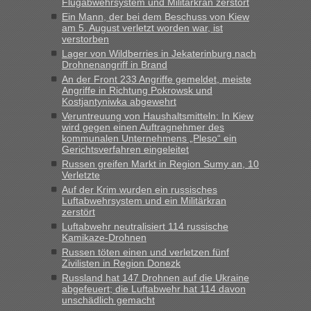
Flugabwehrsystem und Militärkran zerstört
„Kein Zoll. Du musst an sich nur sagen dass das privat ist
Ein Mann, der bei dem Beschuss von Kiew
und du nicht damit handeln willst. So lange das nicht
am 5. August verletzt worden war, ist
verstorben
Originalverpackt ist und ersichlich das nicht neu sollte es
Lager von Wildberries in Jekaterinburg nach
keine Probleme geben“
Drohnenangriff in Brand
An der Front 233 Angriffe gemeldet, meiste
Eric
in
Recht, Visa und Dokumente • Deklaration
Angriffe in Richtung Pokrowsk und
gebrauchter Kleidung beim Zoll
Kostjantyniwka abgewehrt
„Hallo Leute, ich weiß nicht, ob ich hier richtig bin mit meiner
Veruntreuung von Haushaltsmitteln: In Kiew
wird gegen einen Auftragnehmer des
Anfrage. Ich möchte 4 Umzugskartons mit gebrauchter
kommunalen Unternehmens „Pleso“ ein
Straßen Kleidung bei der Einreise in die Ukraine
Gerichtsverfahren eingeleitet
mitnehmen. Es ist gebrauchte Kleidung...“
Russen greifen Markt in Region Sumy an, 10
Verletzte
lev
in
Berichte und Reisetipps • Re: An welchem
Auf der Krim wurden ein russisches
Grenzübergang zwischen Polen und der Ukraine geht es am
Luftabwehrsystem und ein Militärkran
schnellsten?
zerstört
Luftabwehr neutralisiert 114 russische
„Wir sind mit unserem Wohnmobil, wie geplant am Montag
Kamikaze-Drohnen
15.6. in Krakovets rüber. Sehr zeitig los gegen 5 Uhr in der
Russen töten einen und verletzen fünf
Früh. Mit sehr sehr wenig Verkehr, super bis zur Grenze. Nur
Zivilisten in Region Donezk
8 PKW vor der Schranke....“
Russland hat 147 Drohnen auf die Ukraine
abgefeuert; die Luftabwehr hat 114 davon
Frank
in
Berichte und Reisetipps • Re: An welchem
unschädlich gemacht
Grenzübergang zwischen Polen und der Ukraine geht es am