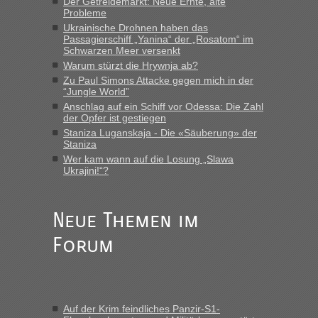
Der Getreidemarkt: Neue Ernte, alte
MHG1023
in
Berichte und Reisetipps • Re: Mit dem Zug in
Probleme
die Ukraine
Ukrainische Drohnen haben das
Passagierschiff „Yanina“ der „Rosatom“ im
„Man sollte aber explizit dazu schreiben, daß es ein Zug von
Schwarzen Meer versenkt
LeoExpress ist - und nur auf deren Webseite kann man die
Warum stürzt die Hrywnja ab?
Fahrkarten kaufen. Zumindest ist es die erste Umsteigefreie
Verbindung von Deutschland...“
Zu Paul Simons Attacke gegen mich in der
“Jungle World”
Anschlag auf ein Schiff vor Odessa: Die Zahl
Eric
in
Recht, Visa und Dokumente • Re: Deklaration
der Opfer ist gestiegen
gebrauchter Kleidung beim Zoll
Staniza Luganskaja - Die «Säuberung» der
„Vielen Dank, mit einem Briefchen meiner Frau im Gepäck
Staniza
gab es keine Probleme“
Wer kam wann auf die Losung „Slawa
Ukrajini!“?
Anuleb
in
Recht, Visa und Dokumente • Re: Seit Anfang
des Jahres haben die Zollbeamten Verstöße im Wert von
fast 11 Milliarden aufgedeckt
Neue Themen im
„Am besten wäre natürlich, wenn die Frau mit dabei ist.
Forum
Alleinreisende Männer stehen schließlich immer unter
Verdacht.“
Frank
in
Recht, Visa und Dokumente • Re: Seit Anfang des
Jahres haben die Zollbeamten Verstöße im Wert von fast 11
Auf der Krim feindliches Panzir-S1-
Milliarden aufgedeckt