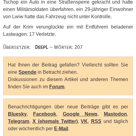
Tschop ein Auto in eine Straßensperre gekracht und hatte
einen Militärsoldaten überfahren. ein 29-jähriger Einwohner
von Lwiw hatte das Fahrzeug nicht unter Kontrolle.
Auf der Krim verunglückte ein mit Entführern beladener
Lastwagen: 17 Verletzte.
Übersetzer:
DeepL
— Wörter: 207
Hat Ihnen der Beitrag gefallen? Vielleicht sollten Sie
eine
Spende
in Betracht ziehen.
Diskussionen zu diesem Artikel und anderen Themen
finden Sie auch im
Forum
.
Benachrichtigungen über neue Beiträge gibt es per
Bluesky
,
Facebook
,
Google News
,
Mastodon
,
Telegram
,
X (ehemals Twitter)
,
VK
,
RSS
und täglich
oder wöchentlich per
E-Mail
.