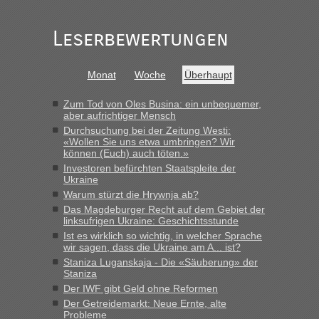
schnellsten?
„Gestern 6 Stunden warten vor der Grenze Richtung Polen
Leserbewertungen
in Krakowez mit dem Kleinbus. Abfertigung ging dann
schnell da auch Passagiere mit EU-Pass dabei waren“
Monat
Woche
Überhaupt
Bernd D-UA
in
Berichte und Reisetipps • Re: An welchem
Grenzübergang zwischen Polen und der Ukraine geht es am
Zum Tod von Oles Busina: ein unbequemer,
schnellsten?
aber aufrichtiger Mensch
Durchsuchung bei der Zeitung Westi:
„Bin am Montag 15.6.26 um 8 Uhr in Urgyniw ausgereist,
«Wollen Sie uns etwa umbringen? Wir
das erste Mal an einem Montagmorgen ca. 15 Fahrzeuge
können (Euch) auch töten.»
vor mir, bin sonst der Erste oder Zweite, egal, nach ca 20
Investoren befürchten Staatspleite der
Minuten wurde dann die nächste Welle...“
Ukraine
Warum stürzt die Hrywnja ab?
lev
in
Berichte und Reisetipps • Re: An welchem
Das Magdeburger Recht auf dem Gebiet der
Grenzübergang zwischen Polen und der Ukraine geht es am
linksufrigen Ukraine: Geschichtsstunde
schnellsten?
Ist es wirklich so wichtig, in welcher Sprache
wir sagen, dass die Ukraine am A... ist?
„Derzeit, ist es überall sehr voll an den Grenzen Ukraine/
Staniza Luganskaja - Die «Säuberung» der
Polen. Zb. Krakovets 100 PKW ca. 10 h Wartezeit. Wollen
Staniza
Montag rüber, versuchen es sehr früh.“
Der IWF gibt Geld ohne Reformen
Der Getreidemarkt: Neue Ernte, alte
Probleme