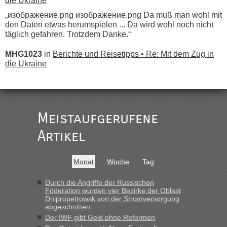
die Ukraine
„изображение.png изображение.png Da muß man wohl mit
den Daten etwas herumspielen ... Da wird wohl noch nicht
täglich gefahren. Trotzdem Danke.“
MHG1023
in
Berichte und Reisetipps • Re: Mit dem Zug in
die Ukraine
„
Der Link zum Anbieter ist ja da.
Meistaufgerufene
Ist korrekt, aber ich finde man hätte trotzdem im Text gleich
darauf hinweisen können.
Artikel
War aber nicht "böse" gemeint ...
Bis jetzt sind die Tickets auch noch nicht auf der Webseite
buchbar - warum auch immer ...
Monat
Woche
Tag
Hab´s versucht - bekomme aber immer angezeigt "auf dieser
Strecke fahren wir nicht"
Durch die Angriffe der Russischen
Föderation wurden vier Bezirke der Oblast
Dnipropetrowsk von der Stromversorgung
abgeschnitten
“
Der IWF gibt Geld ohne Reformen