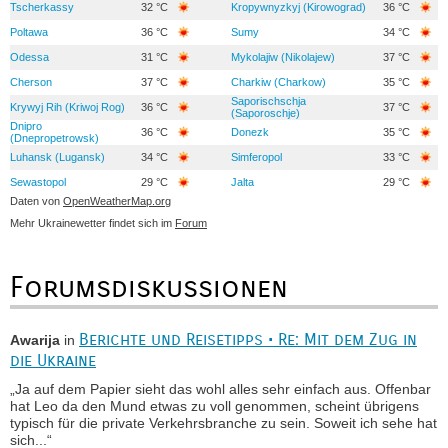
Tscherkassy
32 °C
Kropywnyzkyj (Kirowograd)
36 °C
Poltawa
36 °C
Sumy
34 °C
Odessa
31 °C
Mykolajiw (Nikolajew)
37 °C
Cherson
37 °C
Charkiw (Charkow)
35 °C
Saporischschja
Krywyj Rih (Kriwoj Rog)
36 °C
37 °C
(Saporoschje)
Dnipro
36 °C
Donezk
35 °C
(Dnepropetrowsk)
Luhansk (Lugansk)
34 °C
Simferopol
33 °C
Sewastopol
29 °C
Jalta
29 °C
Daten von
OpenWeatherMap.org
Mehr Ukrainewetter findet sich im
Forum
Forumsdiskussionen
Berichte und Reisetipps • Re: Mit dem Zug in
Awarija
in
die Ukraine
„Ja auf dem Papier sieht das wohl alles sehr einfach aus. Offenbar
hat Leo da den Mund etwas zu voll genommen, scheint übrigens
typisch für die private Verkehrsbranche zu sein. Soweit ich sehe hat
sich...“