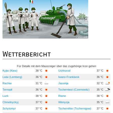
Wetterbericht
Für Details mit dem Mauszeiger über das zugehörige Icon gehen
Kyjiw (Kiew)
38 °C
Ushhorod
37 °C
Lwiw (Lemberg)
36 °C
Iwano-Frankiwsk
36 °C
Rachiw
31 °C
Jassinja
32 °C
Ternopil
36 °C
Tscherniwzi (Czernowitz)
35 °C
Luzk
38 °C
Riwne
38 °C
Chmelnyzkyj
37 °C
Winnyzja
35 °C
Schytomyr
37 °C
Tschernihiw (Tschernigow)
37 °C