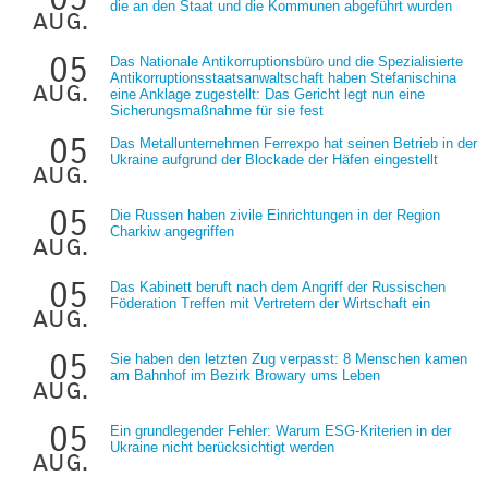
die an den Staat und die Kommunen abgeführt wurden
aug.
05
Das Nationale Antikorruptionsbüro und die Spezialisierte
Antikorruptionsstaatsanwaltschaft haben Stefanischina
aug.
eine Anklage zugestellt: Das Gericht legt nun eine
Sicherungsmaßnahme für sie fest
05
Das Metallunternehmen Ferrexpo hat seinen Betrieb in der
Ukraine aufgrund der Blockade der Häfen eingestellt
aug.
05
Die Russen haben zivile Einrichtungen in der Region
Charkiw angegriffen
aug.
05
Das Kabinett beruft nach dem Angriff der Russischen
Föderation Treffen mit Vertretern der Wirtschaft ein
aug.
05
Sie haben den letzten Zug verpasst: 8 Menschen kamen
am Bahnhof im Bezirk Browary ums Leben
aug.
05
Ein grundlegender Fehler: Warum ESG-Kriterien in der
Ukraine nicht berücksichtigt werden
aug.