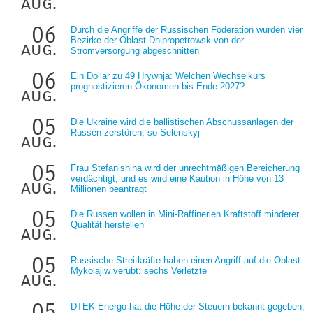
aug.
06
Durch die Angriffe der Russischen Föderation wurden vier
Bezirke der Oblast Dnipropetrowsk von der
aug.
Stromversorgung abgeschnitten
06
Ein Dollar zu 49 Hrywnja: Welchen Wechselkurs
prognostizieren Ökonomen bis Ende 2027?
aug.
05
Die Ukraine wird die ballistischen Abschussanlagen der
Russen zerstören, so Selenskyj
aug.
05
Frau Stefanishina wird der unrechtmäßigen Bereicherung
verdächtigt, und es wird eine Kaution in Höhe von 13
aug.
Millionen beantragt
05
Die Russen wollen in Mini-Raffinerien Kraftstoff minderer
Qualität herstellen
aug.
05
Russische Streitkräfte haben einen Angriff auf die Oblast
Mykolajiw verübt: sechs Verletzte
aug.
05
DTEK Energo hat die Höhe der Steuern bekannt gegeben,