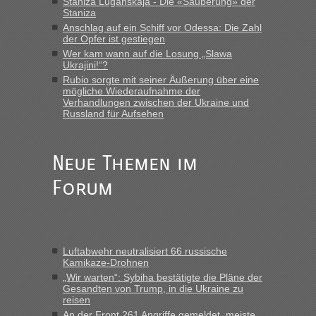
Staniza Luganskaja - Die «Säuberung» der
der Erste oder Zweite, egal, nach ca 20 Minuten wurde dann die
Staniza
nächste Welle...“
Anschlag auf ein Schiff vor Odessa: Die Zahl
der Opfer ist gestiegen
Berichte und Reisetipps • Re: An welchem
lev
in
Wer kam wann auf die Losung „Slawa
Grenzübergang zwischen Polen und der Ukraine geht
Ukrajini!“?
es am schnellsten?
Rubio sorgte mit seiner Äußerung über eine
mögliche Wiederaufnahme der
„Derzeit, ist es überall sehr voll an den Grenzen Ukraine/ Polen. Zb.
Verhandlungen zwischen der Ukraine und
Krakovets 100 PKW ca. 10 h Wartezeit. Wollen Montag rüber,
Russland für Aufsehen
versuchen es sehr früh.“
Neue Themen im
Forum
Luftabwehr neutralisiert 66 russische
Kamikaze-Drohnen
„Wir warten“: Sybiha bestätigte die Pläne der
Gesandten von Trump, in die Ukraine zu
reisen
An der Front 261 Angriffe gemeldet, meiste