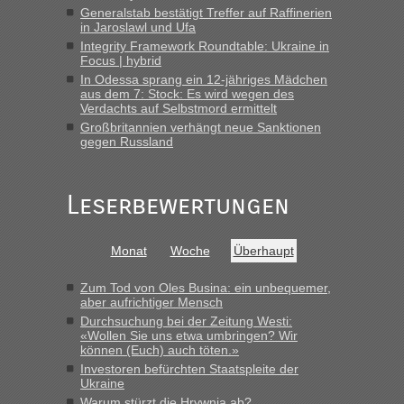
Frank
in
Berichte und Reisetipps • Re: An welchem
Generalstab bestätigt Treffer auf Raffinerien
Grenzübergang zwischen Polen und der Ukraine geht es am
in Jaroslawl und Ufa
schnellsten?
Integrity Framework Roundtable: Ukraine in
Focus | hybrid
„Gestern 6 Stunden warten vor der Grenze Richtung Polen
In Odessa sprang ein 12-jähriges Mädchen
in Krakowez mit dem Kleinbus. Abfertigung ging dann
aus dem 7: Stock: Es wird wegen des
schnell da auch Passagiere mit EU-Pass dabei waren“
Verdachts auf Selbstmord ermittelt
Großbritannien verhängt neue Sanktionen
Bernd D-UA
in
Berichte und Reisetipps • Re: An welchem
gegen Russland
Grenzübergang zwischen Polen und der Ukraine geht es am
schnellsten?
„Bin am Montag 15.6.26 um 8 Uhr in Urgyniw ausgereist,
Leserbewertungen
das erste Mal an einem Montagmorgen ca. 15 Fahrzeuge
vor mir, bin sonst der Erste oder Zweite, egal, nach ca 20
Minuten wurde dann die nächste Welle...“
Monat
Woche
Überhaupt
lev
in
Berichte und Reisetipps • Re: An welchem
Zum Tod von Oles Busina: ein unbequemer,
Grenzübergang zwischen Polen und der Ukraine geht es am
aber aufrichtiger Mensch
schnellsten?
Durchsuchung bei der Zeitung Westi:
«Wollen Sie uns etwa umbringen? Wir
„Derzeit, ist es überall sehr voll an den Grenzen Ukraine/
können (Euch) auch töten.»
Polen. Zb. Krakovets 100 PKW ca. 10 h Wartezeit. Wollen
Investoren befürchten Staatspleite der
Montag rüber, versuchen es sehr früh.“
Ukraine
Warum stürzt die Hrywnja ab?