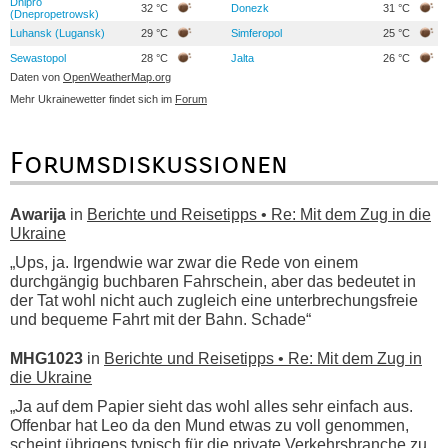
Dnipro
32 °C
Donezk
31 °C
(Dnepropetrowsk)
Luhansk (Lugansk)
29 °C
Simferopol
25 °C
Sewastopol
28 °C
Jalta
26 °C
Daten von
OpenWeatherMap.org
Mehr Ukrainewetter findet sich im
Forum
Forumsdiskussionen
Awarija
in
Berichte und Reisetipps • Re: Mit dem Zug in die
Ukraine
„Ups, ja. Irgendwie war zwar die Rede von einem
durchgängig buchbaren Fahrschein, aber das bedeutet in
der Tat wohl nicht auch zugleich eine unterbrechungsfreie
und bequeme Fahrt mit der Bahn. Schade“
MHG1023
in
Berichte und Reisetipps • Re: Mit dem Zug in
die Ukraine
„Ja auf dem Papier sieht das wohl alles sehr einfach aus.
Offenbar hat Leo da den Mund etwas zu voll genommen,
scheint übrigens typisch für die private Verkehrsbranche zu