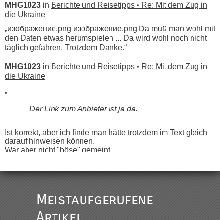
MHG1023
in
Berichte und Reisetipps • Re: Mit dem Zug in
die Ukraine
„изображение.png изображение.png Da muß man wohl mit
den Daten etwas herumspielen ... Da wird wohl noch nicht
täglich gefahren. Trotzdem Danke.“
MHG1023
in
Berichte und Reisetipps • Re: Mit dem Zug in
die Ukraine
„
Der Link zum Anbieter ist ja da.
Ist korrekt, aber ich finde man hätte trotzdem im Text gleich
darauf hinweisen können.
War aber nicht "böse" gemeint ...
Bis jetzt sind die Tickets auch noch nicht auf der Webseite
buchbar - warum auch immer ...
Hab´s versucht - bekomme aber immer angezeigt "auf dieser
Strecke fahren wir nicht"
Meistaufgerufene
Artikel
“