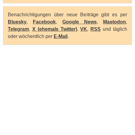
Benachrichtigungen über neue Beiträge gibt es per
Bluesky
,
Facebook
,
Google News
,
Mastodon
,
Telegram
,
X (ehemals Twitter)
,
VK
,
RSS
und täglich
oder wöchentlich per
E-Mail
.