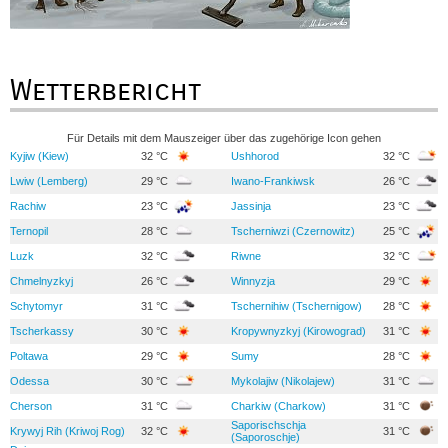
Wetterbericht
Für Details mit dem Mauszeiger über das zugehörige Icon gehen
Kyjiw (Kiew)
32 °C
Ushhorod
32 °C
Lwiw (Lemberg)
29 °C
Iwano-Frankiwsk
26 °C
Rachiw
23 °C
Jassinja
23 °C
Ternopil
28 °C
Tscherniwzi (Czernowitz)
25 °C
Luzk
32 °C
Riwne
32 °C
Chmelnyzkyj
26 °C
Winnyzja
29 °C
Schytomyr
31 °C
Tschernihiw (Tschernigow)
28 °C
Tscherkassy
30 °C
Kropywnyzkyj (Kirowograd)
31 °C
Poltawa
29 °C
Sumy
28 °C
Odessa
30 °C
Mykolajiw (Nikolajew)
31 °C
Cherson
31 °C
Charkiw (Charkow)
31 °C
Saporischschja
Krywyj Rih (Kriwoj Rog)
32 °C
31 °C
(Saporoschje)