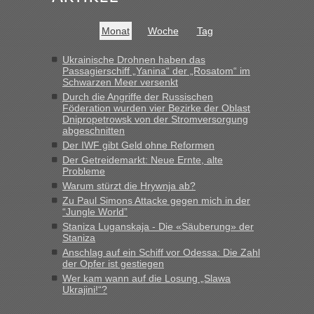
MHG1023
in
Berichte und Reisetipps • Re: Mit dem Zug in
Monat
Woche
Tag
die Ukraine
„Man sollte aber explizit dazu schreiben, daß es ein Zug von
Ukrainische Drohnen haben das
Passagierschiff „Yanina“ der „Rosatom“ im
LeoExpress ist - und nur auf deren Webseite kann man die
Schwarzen Meer versenkt
Fahrkarten kaufen. Zumindest ist es die erste Umsteigefreie
Durch die Angriffe der Russischen
Verbindung von Deutschland...“
Föderation wurden vier Bezirke der Oblast
Dnipropetrowsk von der Stromversorgung
Eric
in
Recht, Visa und Dokumente • Re: Deklaration
abgeschnitten
gebrauchter Kleidung beim Zoll
Der IWF gibt Geld ohne Reformen
Der Getreidemarkt: Neue Ernte, alte
„Vielen Dank, mit einem Briefchen meiner Frau im Gepäck
Probleme
gab es keine Probleme“
Warum stürzt die Hrywnja ab?
Zu Paul Simons Attacke gegen mich in der
Anuleb
in
Recht, Visa und Dokumente • Re: Seit Anfang
“Jungle World”
des Jahres haben die Zollbeamten Verstöße im Wert von
Staniza Luganskaja - Die «Säuberung» der
fast 11 Milliarden aufgedeckt
Staniza
„Am besten wäre natürlich, wenn die Frau mit dabei ist.
Anschlag auf ein Schiff vor Odessa: Die Zahl
Alleinreisende Männer stehen schließlich immer unter
der Opfer ist gestiegen
Verdacht.“
Wer kam wann auf die Losung „Slawa
Ukrajini!“?
Frank
in
Recht, Visa und Dokumente • Re: Seit Anfang des