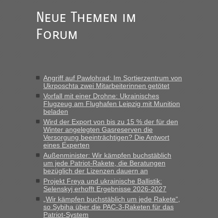
Jahres haben die Zollbeamten Verstöße im Wert von fast 11
Milliarden aufgedeckt
Neue Themen im
„Kein Zoll. Du musst an sich nur sagen dass das privat ist
Forum
und du nicht damit handeln willst. So lange das nicht
Originalverpackt ist und ersichlich das nicht neu sollte es
keine Probleme geben“
Eric
in
Recht, Visa und Dokumente • Deklaration
Angriff auf Pawlohrad: Im Sortierzentrum von
gebrauchter Kleidung beim Zoll
Ukrposchta zwei Mitarbeiterinnen getötet
„Hallo Leute, ich weiß nicht, ob ich hier richtig bin mit meiner
Vorfall mit einer Drohne: Ukrainisches
Anfrage. Ich möchte 4 Umzugskartons mit gebrauchter
Flugzeug am Flughafen Leipzig mit Munition
beladen
Straßen Kleidung bei der Einreise in die Ukraine
Wird der Export von bis zu 15 % der für den
mitnehmen. Es ist gebrauchte Kleidung...“
Winter angelegten Gasreserven die
Versorgung beeinträchtigen? Die Antwort
lev
in
Berichte und Reisetipps • Re: An welchem
eines Experten
Grenzübergang zwischen Polen und der Ukraine geht es am
Außenminister: Wir kämpfen buchstäblich
schnellsten?
um jede Patriot-Rakete, die Beratungen
bezüglich der Lizenzen dauern an
„Wir sind mit unserem Wohnmobil, wie geplant am Montag
Projekt Freya und ukrainische Ballistik:
15.6. in Krakovets rüber. Sehr zeitig los gegen 5 Uhr in der
Selenskyj erhofft Ergebnisse 2026-2027
Früh. Mit sehr sehr wenig Verkehr, super bis zur Grenze. Nur
„Wir kämpfen buchstäblich um jede Rakete“,
8 PKW vor der Schranke....“
so Sybiha über die PAC-3-Raketen für das
Patriot-System