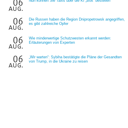
06
Nun können Sie Taxis über die KI „Bolt“ bestellen
aug.
06
Die Russen haben die Region Dnipropetrowsk angegriffen,
es gibt zahlreiche Opfer
aug.
06
Wie minderwertige Schutzwesten erkannt werden:
Erläuterungen von Experten
aug.
06
„Wir warten“: Sybiha bestätigte die Pläne der Gesandten
von Trump, in die Ukraine zu reisen
aug.