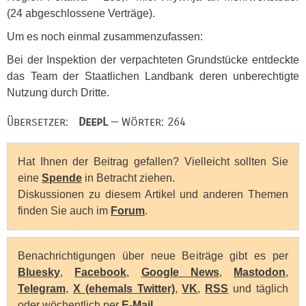
(24 abgeschlossene Verträge).
Um es noch einmal zusammenzufassen:
Bei der Inspektion der verpachteten Grundstücke entdeckte
das Team der Staatlichen Landbank deren unberechtigte
Nutzung durch Dritte.
Übersetzer:
DeepL
— Wörter: 264
Hat Ihnen der Beitrag gefallen? Vielleicht sollten Sie
eine
Spende
in Betracht ziehen.
Diskussionen zu diesem Artikel und anderen Themen
finden Sie auch im
Forum
.
Benachrichtigungen über neue Beiträge gibt es per
Bluesky
,
Facebook
,
Google News
,
Mastodon
,
Telegram
,
X (ehemals Twitter)
,
VK
,
RSS
und täglich
oder wöchentlich per
E-Mail
.