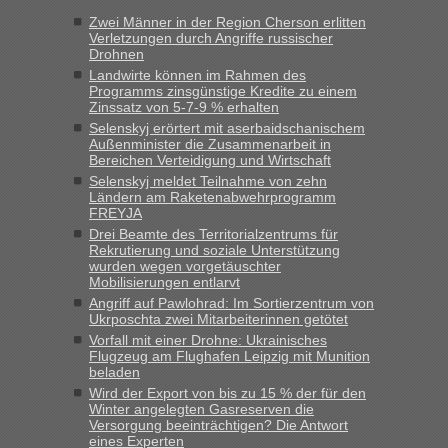
Jahres haben die Zollbeamten Verstöße im Wert von fast 11
Zwei Männer in der Region Cherson erlitten
Milliarden aufgedeckt
Verletzungen durch Angriffe russischer
Drohnen
„Kein Zoll. Du musst an sich nur sagen dass das privat ist
und du nicht damit handeln willst. So lange das nicht
Landwirte können im Rahmen des
Programms zinsgünstige Kredite zu einem
Originalverpackt ist und ersichlich das nicht neu sollte es
Zinssatz von 5-7-9 % erhalten
keine Probleme geben“
Selenskyj erörtert mit aserbaidschanischem
Außenminister die Zusammenarbeit in
Eric
in
Recht, Visa und Dokumente • Deklaration
Bereichen Verteidigung und Wirtschaft
gebrauchter Kleidung beim Zoll
Selenskyj meldet Teilnahme von zehn
Ländern am Raketenabwehrprogramm
„Hallo Leute, ich weiß nicht, ob ich hier richtig bin mit meiner
FREYJA
Anfrage. Ich möchte 4 Umzugskartons mit gebrauchter
Drei Beamte des Territorialzentrums für
Straßen Kleidung bei der Einreise in die Ukraine
Rekrutierung und soziale Unterstützung
mitnehmen. Es ist gebrauchte Kleidung...“
wurden wegen vorgetäuschter
Mobilisierungen entlarvt
lev
in
Berichte und Reisetipps • Re: An welchem
Angriff auf Pawlohrad: Im Sortierzentrum von
Grenzübergang zwischen Polen und der Ukraine geht es am
Ukrposchta zwei Mitarbeiterinnen getötet
schnellsten?
Vorfall mit einer Drohne: Ukrainisches
Flugzeug am Flughafen Leipzig mit Munition
„Wir sind mit unserem Wohnmobil, wie geplant am Montag
beladen
15.6. in Krakovets rüber. Sehr zeitig los gegen 5 Uhr in der
Wird der Export von bis zu 15 % der für den
Früh. Mit sehr sehr wenig Verkehr, super bis zur Grenze. Nur
Winter angelegten Gasreserven die
8 PKW vor der Schranke....“
Versorgung beeinträchtigen? Die Antwort
eines Experten