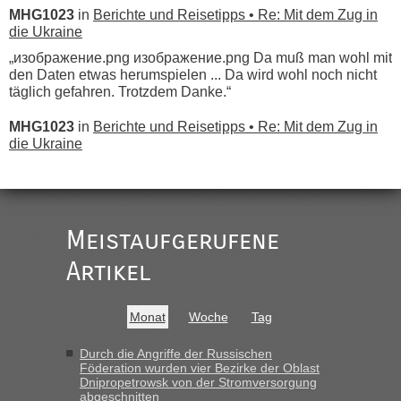
MHG1023
in
Berichte und Reisetipps • Re: Mit dem Zug in
die Ukraine
„изображение.png изображение.png Da muß man wohl mit
den Daten etwas herumspielen ... Da wird wohl noch nicht
täglich gefahren. Trotzdem Danke.“
MHG1023
in
Berichte und Reisetipps • Re: Mit dem Zug in
die Ukraine
„
Der Link zum Anbieter ist ja da.
Meistaufgerufene
Ist korrekt, aber ich finde man hätte trotzdem im Text gleich
darauf hinweisen können.
Artikel
War aber nicht "böse" gemeint ...
Bis jetzt sind die Tickets auch noch nicht auf der Webseite
buchbar - warum auch immer ...
Monat
Woche
Tag
Hab´s versucht - bekomme aber immer angezeigt "auf dieser
Strecke fahren wir nicht"
Durch die Angriffe der Russischen
Föderation wurden vier Bezirke der Oblast
Dnipropetrowsk von der Stromversorgung
abgeschnitten