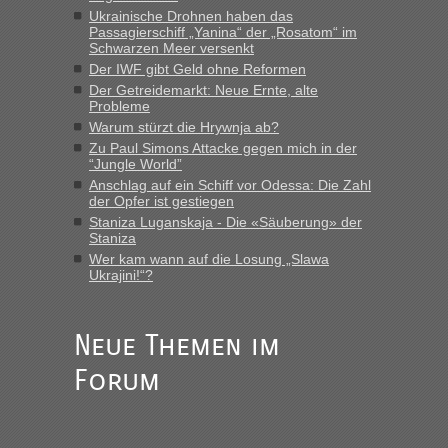
“
Ukrainische Drohnen haben das
Passagierschiff „Yanina“ der „Rosatom“ im
MHG1023
in
Berichte und Reisetipps • Re: Mit dem Zug in
Schwarzen Meer versenkt
die Ukraine
Der IWF gibt Geld ohne Reformen
Der Getreidemarkt: Neue Ernte, alte
„Man sollte aber explizit dazu schreiben, daß es ein Zug von
Probleme
LeoExpress ist - und nur auf deren Webseite kann man die
Warum stürzt die Hrywnja ab?
Fahrkarten kaufen. Zumindest ist es die erste Umsteigefreie
Verbindung von Deutschland...“
Zu Paul Simons Attacke gegen mich in der
“Jungle World”
Anschlag auf ein Schiff vor Odessa: Die Zahl
Eric
in
Recht, Visa und Dokumente • Re: Deklaration
der Opfer ist gestiegen
gebrauchter Kleidung beim Zoll
Staniza Luganskaja - Die «Säuberung» der
„Vielen Dank, mit einem Briefchen meiner Frau im Gepäck
Staniza
gab es keine Probleme“
Wer kam wann auf die Losung „Slawa
Ukrajini!“?
Anuleb
in
Recht, Visa und Dokumente • Re: Seit Anfang
des Jahres haben die Zollbeamten Verstöße im Wert von
fast 11 Milliarden aufgedeckt
Neue Themen im
„Am besten wäre natürlich, wenn die Frau mit dabei ist.
Forum
Alleinreisende Männer stehen schließlich immer unter
Verdacht.“
Frank
in
Recht, Visa und Dokumente • Re: Seit Anfang des