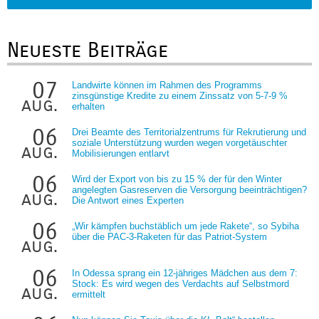
Neueste Beiträge
07
Landwirte können im Rahmen des Programms
zinsgünstige Kredite zu einem Zinssatz von 5-7-9 %
aug.
erhalten
06
Drei Beamte des Territorialzentrums für Rekrutierung und
soziale Unterstützung wurden wegen vorgetäuschter
aug.
Mobilisierungen entlarvt
06
Wird der Export von bis zu 15 % der für den Winter
angelegten Gasreserven die Versorgung beeinträchtigen?
aug.
Die Antwort eines Experten
06
„Wir kämpfen buchstäblich um jede Rakete“, so Sybiha
über die PAC-3-Raketen für das Patriot-System
aug.
06
In Odessa sprang ein 12-jähriges Mädchen aus dem 7:
Stock: Es wird wegen des Verdachts auf Selbstmord
aug.
ermittelt