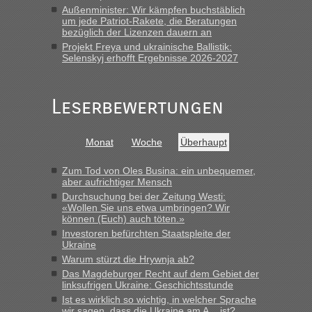
Frank
in
Berichte und Reisetipps • Re: An welchem
Außenminister: Wir kämpfen buchstäblich
Grenzübergang zwischen Polen und der Ukraine geht es am
um jede Patriot-Rakete, die Beratungen
bezüglich der Lizenzen dauern an
schnellsten?
Projekt Freya und ukrainische Ballistik:
„Gestern 6 Stunden warten vor der Grenze Richtung Polen
Selenskyj erhofft Ergebnisse 2026-2027
in Krakowez mit dem Kleinbus. Abfertigung ging dann
schnell da auch Passagiere mit EU-Pass dabei waren“
Leserbewertungen
Bernd D-UA
in
Berichte und Reisetipps • Re: An welchem
Grenzübergang zwischen Polen und der Ukraine geht es am
schnellsten?
Monat
Woche
Überhaupt
„Bin am Montag 15.6.26 um 8 Uhr in Urgyniw ausgereist,
das erste Mal an einem Montagmorgen ca. 15 Fahrzeuge
Zum Tod von Oles Busina: ein unbequemer,
vor mir, bin sonst der Erste oder Zweite, egal, nach ca 20
aber aufrichtiger Mensch
Minuten wurde dann die nächste Welle...“
Durchsuchung bei der Zeitung Westi:
«Wollen Sie uns etwa umbringen? Wir
können (Euch) auch töten.»
lev
in
Berichte und Reisetipps • Re: An welchem
Investoren befürchten Staatspleite der
Grenzübergang zwischen Polen und der Ukraine geht es am
Ukraine
schnellsten?
Warum stürzt die Hrywnja ab?
„Derzeit, ist es überall sehr voll an den Grenzen Ukraine/
Das Magdeburger Recht auf dem Gebiet der
Polen. Zb. Krakovets 100 PKW ca. 10 h Wartezeit. Wollen
linksufrigen Ukraine: Geschichtsstunde
Montag rüber, versuchen es sehr früh.“
Ist es wirklich so wichtig, in welcher Sprache
wir sagen, dass die Ukraine am A... ist?