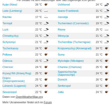
Kyjiw (Kiew)
26 °C
Ushhorod
24 °C
Lwiw (Lemberg)
20 °C
Iwano-Frankiwsk
21 °C
Rachiw
17 °C
Jassinja
18 °C
Ternopil
22 °C
Tscherniwzi (Czernowitz)
19 °C
Luzk
22 °C
Riwne
25 °C
Chmelnyzkyj
21 °C
Winnyzja
21 °C
Schytomyr
21 °C
Tschernihiw (Tschernigow)
23 °C
Tscherkassy
24 °C
Kropywnyzkyj (Kirowograd)
24 °C
Poltawa
22 °C
Sumy
21 °C
Odessa
25 °C
Mykolajiw (Nikolajew)
25 °C
Cherson
24 °C
Charkiw (Charkow)
25 °C
Saporischschja
Krywyj Rih (Kriwoj Rog)
25 °C
24 °C
(Saporoschje)
Dnipro
25 °C
Donezk
26 °C
(Dnepropetrowsk)
Luhansk (Lugansk)
24 °C
Simferopol
22 °C
Sewastopol
22 °C
Jalta
24 °C
Daten von
OpenWeatherMap.org
Mehr Ukrainewetter findet sich im
Forum