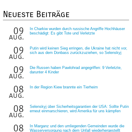
Neueste Beiträge
09
In Charkiw wurden durch russische Angriffe Hochhäuser
beschädigt: Es gibt Tote und Verletzte
aug.
09
Putin wird keinen Sieg erringen, die Ukraine hat nicht vor,
sich aus dem Donbass zurückzuziehen, so Selenskyj
aug.
09
Die Russen haben Pawlohrad angegriffen: 9 Verletzte,
darunter 4 Kinder
aug.
08
In der Region Kiew brannte ein Tierheim
aug.
08
Selenskyj über Sicherheitsgarantien der USA: Sollte Putin
erneut einmarschieren, wird Amerika für uns kämpfen
aug.
08
In Marganz und den umliegenden Gemeinden wurde die
Wasserversorgung nach dem Unfall wiederhergestellt