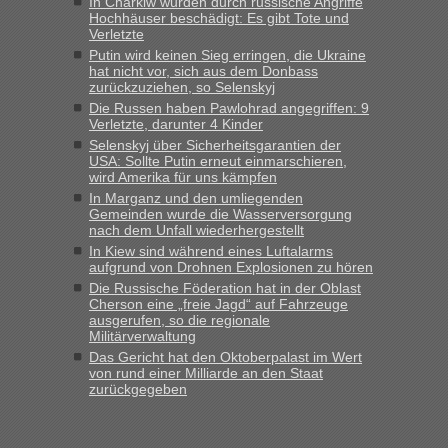
In Charkiw wurden durch russische Angriffe
Hochhäuser beschädigt: Es gibt Tote und
Verletzte
Putin wird keinen Sieg erringen, die Ukraine
hat nicht vor, sich aus dem Donbass
zurückzuziehen, so Selenskyj
Die Russen haben Pawlohrad angegriffen: 9
Verletzte, darunter 4 Kinder
Selenskyj über Sicherheitsgarantien der
USA: Sollte Putin erneut einmarschieren,
wird Amerika für uns kämpfen
In Marganz und den umliegenden
Gemeinden wurde die Wasserversorgung
nach dem Unfall wiederhergestellt
In Kiew sind während eines Luftalarms
aufgrund von Drohnen Explosionen zu hören
Die Russische Föderation hat in der Oblast
Cherson eine „freie Jagd“ auf Fahrzeuge
ausgerufen, so die regionale
Militärverwaltung
Das Gericht hat den Oktoberpalast im Wert
von rund einer Milliarde an den Staat
zurückgegeben