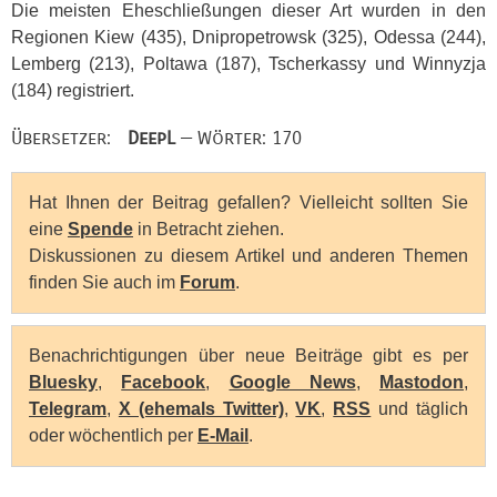
Die meisten Eheschließungen dieser Art wurden in den
Regionen Kiew (435), Dnipropetrowsk (325), Odessa (244),
Lemberg (213), Poltawa (187), Tscherkassy und Winnyzja
(184) registriert.
Übersetzer:
DeepL
— Wörter: 170
Hat Ihnen der Beitrag gefallen? Vielleicht sollten Sie
eine
Spende
in Betracht ziehen.
Diskussionen zu diesem Artikel und anderen Themen
finden Sie auch im
Forum
.
Benachrichtigungen über neue Beiträge gibt es per
Bluesky
,
Facebook
,
Google News
,
Mastodon
,
Telegram
,
X (ehemals Twitter)
,
VK
,
RSS
und täglich
oder wöchentlich per
E-Mail
.