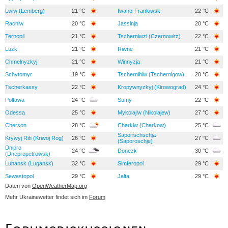
Lwiw (Lemberg)
21 °C
Iwano-Frankiwsk
22 °C
Rachiw
20 °C
Jassinja
20 °C
Ternopil
21 °C
Tscherniwzi (Czernowitz)
22 °C
Luzk
21 °C
Riwne
21 °C
Chmelnyzkyj
21 °C
Winnyzja
21 °C
Schytomyr
19 °C
Tschernihiw (Tschernigow)
20 °C
Tscherkassy
22 °C
Kropywnyzkyj (Kirowograd)
24 °C
Poltawa
24 °C
Sumy
22 °C
Odessa
25 °C
Mykolajiw (Nikolajew)
27 °C
Cherson
28 °C
Charkiw (Charkow)
25 °C
Saporischschja
Krywyj Rih (Kriwoj Rog)
26 °C
27 °C
(Saporoschje)
Dnipro
24 °C
Donezk
30 °C
(Dnepropetrowsk)
Luhansk (Lugansk)
32 °C
Simferopol
29 °C
Sewastopol
29 °C
Jalta
29 °C
Daten von
OpenWeatherMap.org
Mehr Ukrainewetter findet sich im
Forum