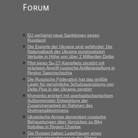
„Am besten wäre natürlich, wenn die Frau mit dabei ist.
Forum
Alleinreisende Männer stehen schließlich immer unter
Verdacht.“
Frank
in
Recht, Visa und Dokumente • Re: Seit Anfang des
Jahres haben die Zollbeamten Verstöße im Wert von fast 11
EU verhängt neue Sanktionen gegen
Milliarden aufgedeckt
Russland
„Kein Zoll. Du musst an sich nur sagen dass das privat ist
Die Exporte der Ukraine sind gefährdet: Die
und du nicht damit handeln willst. So lange das nicht
Nationalbank der Ukraine prognostiziert
Verluste in Höhe von über 2 Milliarden Dollar
Originalverpackt ist und ersichlich das nicht neu sollte es
Pilot eines Su-27-Kampfjets zerstört mit
keine Probleme geben“
präzisem Angriff russische Artilleriestellung in
Region Saporischschja
Eric
in
Recht, Visa und Dokumente • Deklaration
Die Russische Föderation hat das größte
gebrauchter Kleidung beim Zoll
Lager für persönliche Schutzausrüstung von
Delta Plus in der Ukraine zerstört
„Hallo Leute, ich weiß nicht, ob ich hier richtig bin mit meiner
Klymenko erörtert mit aserbaidschanischem
Anfrage. Ich möchte 4 Umzugskartons mit gebrauchter
Außenminister Entwicklung der
Straßen Kleidung bei der Einreise in die Ukraine
Zusammenarbeit im Rahmen des
mitnehmen. Es ist gebrauchte Kleidung...“
Drohnenabkommens
Ukrainische Armee dementiert russische
lev
in
Berichte und Reisetipps • Re: An welchem
Behauptungen über Vorrücken zu Bilyj
Grenzübergang zwischen Polen und der Ukraine geht es am
Kolodjas in Region Charkiw
schnellsten?
Die Russen haben Lagerhäuser eines
Logistikunternehmens in der Oblast