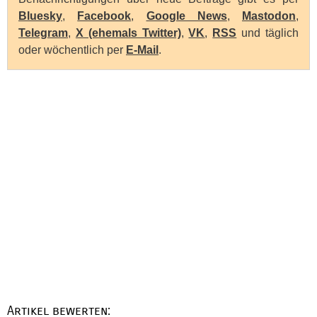
Bluesky
,
Facebook
,
Google News
,
Mastodon
,
Telegram
,
X (ehemals Twitter)
,
VK
,
RSS
und täglich
oder wöchentlich per
E-Mail
.
Artikel bewerten: