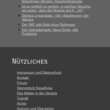
schnellsten?
linksufrigen Ukraine: Geschichtsstunde
Ist es wirklich so wichtig, in welcher Sprache
„Derzeit, ist es überall sehr voll an den Grenzen Ukraine/
wir sagen, dass die Ukraine am A... ist?
Polen. Zb. Krakovets 100 PKW ca. 10 h Wartezeit. Wollen
Staniza Luganskaja - Die «Säuberung» der
Montag rüber, versuchen es sehr früh.“
Staniza
Der IWF gibt Geld ohne Reformen
Der Getreidemarkt: Neue Ernte, alte
Probleme
Nützliches
Impressum und Datenschutz
Kontakt
Forum
Stammtisch Kiew/Kyjiw
Das Wetter in der Ukraine
Translit
Archiv
Autoren und Übersetzer