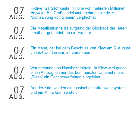
07
Fiktive Kraftstoffkäufe in Höhe von mehreren Millionen
Hrywnja: Ein Großhandelsunternehmen wurde zur
aug.
Nachzahlung von Steuern verpflichtet
07
Die Metallindustrie ist aufgrund der Blockade der Häfen
ernsthaft gefährdet, so ein Experte
aug.
07
Ein Mann, der bei dem Beschuss von Kiew am 5. August
verletzt worden war, ist verstorben
aug.
07
Veruntreuung von Haushaltsmitteln: In Kiew wird gegen
einen Auftragnehmer des kommunalen Unternehmens
aug.
„Pleso“ ein Gerichtsverfahren eingeleitet
07
Auf der Krim wurden ein russisches Luftabwehrsystem
und ein Militärkran zerstört
aug.