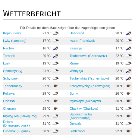
Wetterbericht
Für Details mit dem Mauszeiger über das zugehörige Icon gehen
Kyjiw (Kiew)
21 °C
Ushhorod
20 °C
Lwiw (Lemberg)
17 °C
Iwano-Frankiwsk
20 °C
Rachiw
16 °C
Jassinja
17 °C
Ternopil
20 °C
Tscherniwzi (Czernowitz)
22 °C
Luzk
19 °C
Riwne
19 °C
Chmelnyzkyj
21 °C
Winnyzja
22 °C
Schytomyr
20 °C
Tschernihiw (Tschernigow)
20 °C
Tscherkassy
27 °C
Kropywnyzkyj (Kirowograd)
28 °C
Poltawa
29 °C
Sumy
26 °C
Odessa
27 °C
Mykolajiw (Nikolajew)
30 °C
Cherson
29 °C
Charkiw (Charkow)
31 °C
Saporischschja
Krywyj Rih (Kriwoj Rog)
29 °C
29 °C
(Saporoschje)
Dnipro
31 °C
Donezk
31 °C
(Dnepropetrowsk)
Luhansk (Lugansk)
30 °C
Simferopol
22 °C