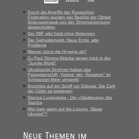
Hab´s versucht - bekomme aber immer angezeigt "auf dieser
Strecke fahren wir nicht"
Durch die Angriffe der Russischen
Föderation wurden vier Bezirke der Oblast
Dnipropetrowsk von der Stromversorgung
abgeschnitten
“
Der IWF gibt Geld ohne Reformen
Der Getreidemarkt: Neue Ernte, alte
MHG1023
in
Berichte und Reisetipps • Re: Mit dem Zug in
Probleme
die Ukraine
Warum stürzt die Hrywnja ab?
„Man sollte aber explizit dazu schreiben, daß es ein Zug von
Zu Paul Simons Attacke gegen mich in der
LeoExpress ist - und nur auf deren Webseite kann man die
“Jungle World”
Fahrkarten kaufen. Zumindest ist es die erste Umsteigefreie
Ukrainische Drohnen haben das
Verbindung von Deutschland...“
Passagierschiff „Yanina“ der „Rosatom“ im
Schwarzen Meer versenkt
Anschlag auf ein Schiff vor Odessa: Die Zahl
Eric
in
Recht, Visa und Dokumente • Re: Deklaration
der Opfer ist gestiegen
gebrauchter Kleidung beim Zoll
Staniza Luganskaja - Die «Säuberung» der
„Vielen Dank, mit einem Briefchen meiner Frau im Gepäck
Staniza
gab es keine Probleme“
Wer kam wann auf die Losung „Slawa
Ukrajini!“?
Anuleb
in
Recht, Visa und Dokumente • Re: Seit Anfang
des Jahres haben die Zollbeamten Verstöße im Wert von
fast 11 Milliarden aufgedeckt
Neue Themen im