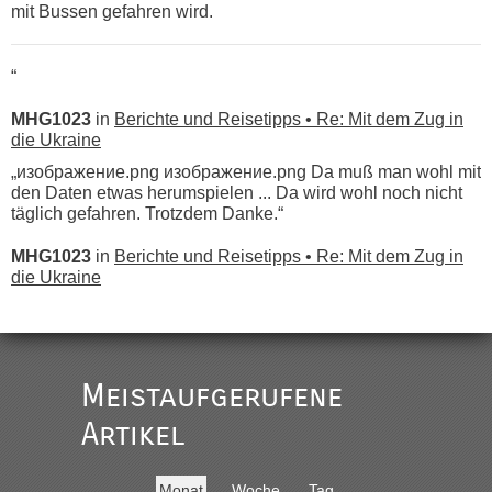
mit Bussen gefahren wird.
“
MHG1023
in
Berichte und Reisetipps • Re: Mit dem Zug in
die Ukraine
„изображение.png изображение.png Da muß man wohl mit
den Daten etwas herumspielen ... Da wird wohl noch nicht
täglich gefahren. Trotzdem Danke.“
MHG1023
in
Berichte und Reisetipps • Re: Mit dem Zug in
die Ukraine
„
Der Link zum Anbieter ist ja da.
Meistaufgerufene
Ist korrekt, aber ich finde man hätte trotzdem im Text gleich
darauf hinweisen können.
Artikel
War aber nicht "böse" gemeint ...
Bis jetzt sind die Tickets auch noch nicht auf der Webseite
buchbar - warum auch immer ...
Monat
Woche
Tag