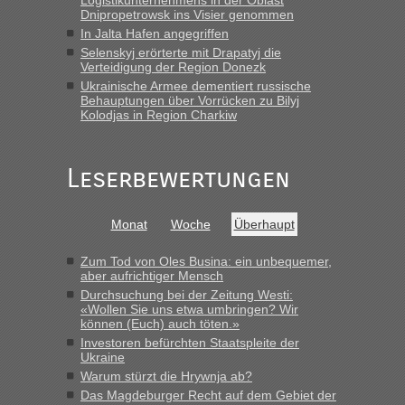
„Wir sind mit unserem Wohnmobil, wie geplant am Montag
Dnipropetrowsk ins Visier genommen
15.6. in Krakovets rüber. Sehr zeitig los gegen 5 Uhr in der
In Jalta Hafen angegriffen
Früh. Mit sehr sehr wenig Verkehr, super bis zur Grenze. Nur
Selenskyj erörterte mit Drapatyj die
8 PKW vor der Schranke....“
Verteidigung der Region Donezk
Ukrainische Armee dementiert russische
Frank
in
Berichte und Reisetipps • Re: An welchem
Behauptungen über Vorrücken zu Bilyj
Grenzübergang zwischen Polen und der Ukraine geht es am
Kolodjas in Region Charkiw
schnellsten?
„Gestern 6 Stunden warten vor der Grenze Richtung Polen
Leserbewertungen
in Krakowez mit dem Kleinbus. Abfertigung ging dann
schnell da auch Passagiere mit EU-Pass dabei waren“
Bernd D-UA
in
Berichte und Reisetipps • Re: An welchem
Monat
Woche
Überhaupt
Grenzübergang zwischen Polen und der Ukraine geht es am
schnellsten?
Zum Tod von Oles Busina: ein unbequemer,
aber aufrichtiger Mensch
„Bin am Montag 15.6.26 um 8 Uhr in Urgyniw ausgereist,
Durchsuchung bei der Zeitung Westi:
das erste Mal an einem Montagmorgen ca. 15 Fahrzeuge
«Wollen Sie uns etwa umbringen? Wir
vor mir, bin sonst der Erste oder Zweite, egal, nach ca 20
können (Euch) auch töten.»
Minuten wurde dann die nächste Welle...“
Investoren befürchten Staatspleite der
Ukraine
lev
in
Berichte und Reisetipps • Re: An welchem
Warum stürzt die Hrywnja ab?
Grenzübergang zwischen Polen und der Ukraine geht es am
Das Magdeburger Recht auf dem Gebiet der