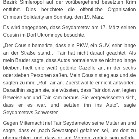
Bezirk Simferopol auf der vorübergehend besetzten Krim
entführt. Dies berichtete die öffentliche Organisation
Crimean Solidarity am Sonntag, den 19. März.
Es wird angegeben, dass Seydametov am 17. März seinen
Cousin im Dorf Ukromnoye besuchte.
„Der Cousin bemerkte, dass ein
PKW
, ein
SUV
, sehr lange
an der Straße stand… Tair hat nicht darauf geachtet. Als
mein Bruder sagte, dass Autos normalerweise nicht so lange
bleiben, hielt eine weiß getönte Gazelle an, in der sechs
oder sieben Personen saßen. Mein Cousin stieg aus und sie
sagten zu ihm: „Ruf Tair an. Zuerst wollte er nicht antworten.
Daraufhin sagten sie, sie wüssten, dass Tair dort war, legten
Beweise vor und Tair kam heraus. Sie vergewisserten sich,
dass er es war, und setzten ihn ins Auto“, sagte
Seydametovs Schwester.
Gegen Mitternacht rief Tair Seydametov seine Mutter an und
sagte, dass er „nach Sewastopol gefahren sei, um dort zu
übernachten, und dass er am Morgen zurück sein würde.