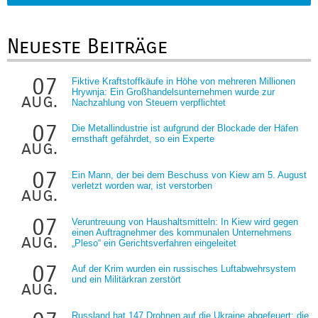
Neueste Beiträge
07
Fiktive Kraftstoffkäufe in Höhe von mehreren Millionen
Hrywnja: Ein Großhandelsunternehmen wurde zur
aug.
Nachzahlung von Steuern verpflichtet
07
Die Metallindustrie ist aufgrund der Blockade der Häfen
ernsthaft gefährdet, so ein Experte
aug.
07
Ein Mann, der bei dem Beschuss von Kiew am 5. August
verletzt worden war, ist verstorben
aug.
07
Veruntreuung von Haushaltsmitteln: In Kiew wird gegen
einen Auftragnehmer des kommunalen Unternehmens
aug.
„Pleso“ ein Gerichtsverfahren eingeleitet
07
Auf der Krim wurden ein russisches Luftabwehrsystem
und ein Militärkran zerstört
aug.
Russland hat 147 Drohnen auf die Ukraine abgefeuert; die