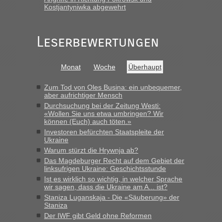
Frank
in
Berichte und Reisetipps • Re: An welchem
Kostjantyniwka abgewehrt
Grenzübergang zwischen Polen und der Ukraine geht es am
schnellsten?
„Gestern 6 Stunden warten vor der Grenze Richtung Polen
Leserbewertungen
in Krakowez mit dem Kleinbus. Abfertigung ging dann
schnell da auch Passagiere mit EU-Pass dabei waren“
Monat
Woche
Überhaupt
Bernd D-UA
in
Berichte und Reisetipps • Re: An welchem
Grenzübergang zwischen Polen und der Ukraine geht es am
Zum Tod von Oles Busina: ein unbequemer,
schnellsten?
aber aufrichtiger Mensch
Durchsuchung bei der Zeitung Westi:
„Bin am Montag 15.6.26 um 8 Uhr in Urgyniw ausgereist,
«Wollen Sie uns etwa umbringen? Wir
das erste Mal an einem Montagmorgen ca. 15 Fahrzeuge
können (Euch) auch töten.»
vor mir, bin sonst der Erste oder Zweite, egal, nach ca 20
Investoren befürchten Staatspleite der
Minuten wurde dann die nächste Welle...“
Ukraine
Warum stürzt die Hrywnja ab?
lev
in
Berichte und Reisetipps • Re: An welchem
Das Magdeburger Recht auf dem Gebiet der
Grenzübergang zwischen Polen und der Ukraine geht es am
linksufrigen Ukraine: Geschichtsstunde
schnellsten?
Ist es wirklich so wichtig, in welcher Sprache
wir sagen, dass die Ukraine am A... ist?
„Derzeit, ist es überall sehr voll an den Grenzen Ukraine/
Staniza Luganskaja - Die «Säuberung» der
Polen. Zb. Krakovets 100 PKW ca. 10 h Wartezeit. Wollen
Staniza
Montag rüber, versuchen es sehr früh.“
Der IWF gibt Geld ohne Reformen