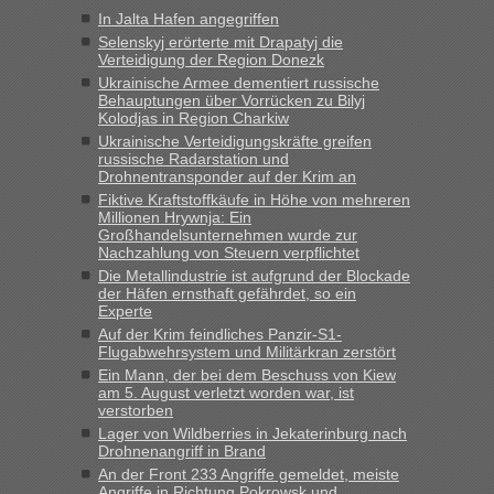
Jahres haben die Zollbeamten Verstöße im Wert von fast 11
In Jalta Hafen angegriffen
Milliarden aufgedeckt
Selenskyj erörterte mit Drapatyj die
„Kein Zoll. Du musst an sich nur sagen dass das privat ist
Verteidigung der Region Donezk
und du nicht damit handeln willst. So lange das nicht
Ukrainische Armee dementiert russische
Originalverpackt ist und ersichlich das nicht neu sollte es
Behauptungen über Vorrücken zu Bilyj
Kolodjas in Region Charkiw
keine Probleme geben“
Ukrainische Verteidigungskräfte greifen
russische Radarstation und
Eric
in
Recht, Visa und Dokumente • Deklaration
Drohnentransponder auf der Krim an
gebrauchter Kleidung beim Zoll
Fiktive Kraftstoffkäufe in Höhe von mehreren
„Hallo Leute, ich weiß nicht, ob ich hier richtig bin mit meiner
Millionen Hrywnja: Ein
Großhandelsunternehmen wurde zur
Anfrage. Ich möchte 4 Umzugskartons mit gebrauchter
Nachzahlung von Steuern verpflichtet
Straßen Kleidung bei der Einreise in die Ukraine
Die Metallindustrie ist aufgrund der Blockade
mitnehmen. Es ist gebrauchte Kleidung...“
der Häfen ernsthaft gefährdet, so ein
Experte
lev
in
Berichte und Reisetipps • Re: An welchem
Auf der Krim feindliches Panzir-S1-
Grenzübergang zwischen Polen und der Ukraine geht es am
Flugabwehrsystem und Militärkran zerstört
schnellsten?
Ein Mann, der bei dem Beschuss von Kiew
am 5. August verletzt worden war, ist
„Wir sind mit unserem Wohnmobil, wie geplant am Montag
verstorben
15.6. in Krakovets rüber. Sehr zeitig los gegen 5 Uhr in der
Lager von Wildberries in Jekaterinburg nach
Früh. Mit sehr sehr wenig Verkehr, super bis zur Grenze. Nur
Drohnenangriff in Brand
8 PKW vor der Schranke....“
An der Front 233 Angriffe gemeldet, meiste
Angriffe in Richtung Pokrowsk und