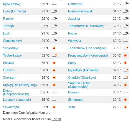
Kyjiw (Kiew)
36 °C
Ushhorod
26 °C
Lwiw (Lemberg)
21 °C
Iwano-Frankiwsk
31 °C
Rachiw
22 °C
Jassinja
22 °C
Ternopil
27 °C
Tscherniwzi (Czernowitz)
32 °C
Luzk
23 °C
Riwne
24 °C
Chmelnyzkyj
29 °C
Winnyzja
30 °C
Schytomyr
32 °C
Tschernihiw (Tschernigow)
36 °C
Tscherkassy
32 °C
Kropywnyzkyj (Kirowograd)
36 °C
Poltawa
35 °C
Sumy
34 °C
Odessa
30 °C
Mykolajiw (Nikolajew)
37 °C
Cherson
35 °C
Charkiw (Charkow)
36 °C
Saporischschja
Krywyj Rih (Kriwoj Rog)
36 °C
37 °C
(Saporoschje)
Dnipro
36 °C
Donezk
35 °C
(Dnepropetrowsk)
Luhansk (Lugansk)
35 °C
Simferopol
32 °C
Sewastopol
27 °C
Jalta
27 °C
Daten von
OpenWeatherMap.org
Mehr Ukrainewetter findet sich im
Forum