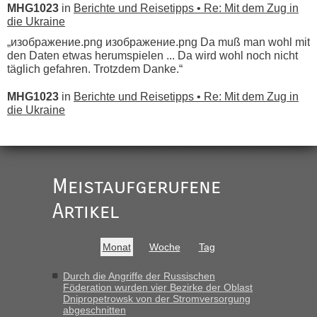
MHG1023
in
Berichte und Reisetipps • Re: Mit dem Zug in
die Ukraine
„изображение.png изображение.png Da muß man wohl mit
den Daten etwas herumspielen ... Da wird wohl noch nicht
täglich gefahren. Trotzdem Danke.“
MHG1023
in
Berichte und Reisetipps • Re: Mit dem Zug in
die Ukraine
„
Der Link zum Anbieter ist ja da.
Meistaufgerufene
Ist korrekt, aber ich finde man hätte trotzdem im Text gleich
darauf hinweisen können.
Artikel
War aber nicht "böse" gemeint ...
Bis jetzt sind die Tickets auch noch nicht auf der Webseite
buchbar - warum auch immer ...
Monat
Woche
Tag
Hab´s versucht - bekomme aber immer angezeigt "auf dieser
Strecke fahren wir nicht"
Durch die Angriffe der Russischen
Föderation wurden vier Bezirke der Oblast
Dnipropetrowsk von der Stromversorgung
abgeschnitten
“