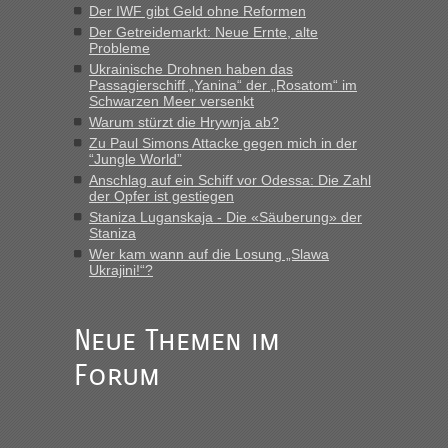
Der IWF gibt Geld ohne Reformen
Der Getreidemarkt: Neue Ernte, alte
MHG1023
in
Berichte und Reisetipps • Re: Mit dem Zug in
Probleme
die Ukraine
Ukrainische Drohnen haben das
Passagierschiff „Yanina“ der „Rosatom“ im
„Man sollte aber explizit dazu schreiben, daß es ein Zug von
Schwarzen Meer versenkt
LeoExpress ist - und nur auf deren Webseite kann man die
Warum stürzt die Hrywnja ab?
Fahrkarten kaufen. Zumindest ist es die erste Umsteigefreie
Verbindung von Deutschland...“
Zu Paul Simons Attacke gegen mich in der
“Jungle World”
Anschlag auf ein Schiff vor Odessa: Die Zahl
Eric
in
Recht, Visa und Dokumente • Re: Deklaration
der Opfer ist gestiegen
gebrauchter Kleidung beim Zoll
Staniza Luganskaja - Die «Säuberung» der
„Vielen Dank, mit einem Briefchen meiner Frau im Gepäck
Staniza
gab es keine Probleme“
Wer kam wann auf die Losung „Slawa
Ukrajini!“?
Anuleb
in
Recht, Visa und Dokumente • Re: Seit Anfang
des Jahres haben die Zollbeamten Verstöße im Wert von
fast 11 Milliarden aufgedeckt
Neue Themen im
„Am besten wäre natürlich, wenn die Frau mit dabei ist.
Forum
Alleinreisende Männer stehen schließlich immer unter
Verdacht.“
Frank
in
Recht, Visa und Dokumente • Re: Seit Anfang des