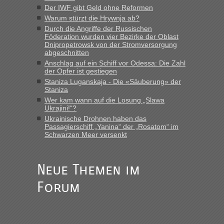
Der IWF gibt Geld ohne Reformen
Warum stürzt die Hrywnja ab?
MHG1023
in
Berichte und Reisetipps • Re: Mit dem Zug in
die Ukraine
Durch die Angriffe der Russischen
Föderation wurden vier Bezirke der Oblast
„Man sollte aber explizit dazu schreiben, daß es ein Zug von
Dnipropetrowsk von der Stromversorgung
LeoExpress ist - und nur auf deren Webseite kann man die
abgeschnitten
Fahrkarten kaufen. Zumindest ist es die erste Umsteigefreie
Anschlag auf ein Schiff vor Odessa: Die Zahl
Verbindung von Deutschland...“
der Opfer ist gestiegen
Staniza Luganskaja - Die «Säuberung» der
Staniza
Eric
in
Recht, Visa und Dokumente • Re: Deklaration
gebrauchter Kleidung beim Zoll
Wer kam wann auf die Losung „Slawa
Ukrajini!“?
„Vielen Dank, mit einem Briefchen meiner Frau im Gepäck
Ukrainische Drohnen haben das
gab es keine Probleme“
Passagierschiff „Yanina“ der „Rosatom“ im
Schwarzen Meer versenkt
Anuleb
in
Recht, Visa und Dokumente • Re: Seit Anfang
des Jahres haben die Zollbeamten Verstöße im Wert von
fast 11 Milliarden aufgedeckt
Neue Themen im
„Am besten wäre natürlich, wenn die Frau mit dabei ist.
Forum
Alleinreisende Männer stehen schließlich immer unter
Verdacht.“
Frank
in
Recht, Visa und Dokumente • Re: Seit Anfang des