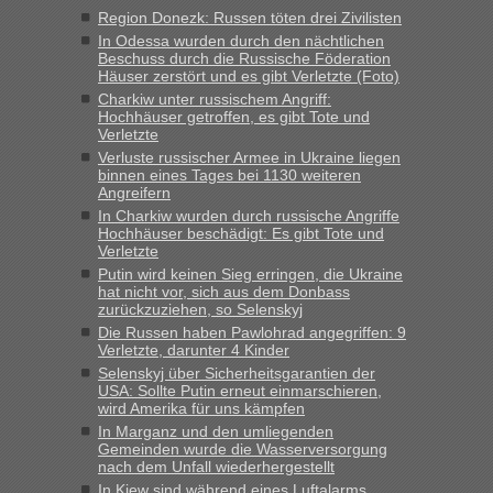
Jahres haben die Zollbeamten Verstöße im Wert von fast 11
Region Donezk: Russen töten drei Zivilisten
Milliarden aufgedeckt
In Odessa wurden durch den nächtlichen
„Kein Zoll. Du musst an sich nur sagen dass das privat ist
Beschuss durch die Russische Föderation
und du nicht damit handeln willst. So lange das nicht
Häuser zerstört und es gibt Verletzte (Foto)
Originalverpackt ist und ersichlich das nicht neu sollte es
Charkiw unter russischem Angriff:
Hochhäuser getroffen, es gibt Tote und
keine Probleme geben“
Verletzte
Verluste russischer Armee in Ukraine liegen
Eric
in
Recht, Visa und Dokumente • Deklaration
binnen eines Tages bei 1130 weiteren
gebrauchter Kleidung beim Zoll
Angreifern
„Hallo Leute, ich weiß nicht, ob ich hier richtig bin mit meiner
In Charkiw wurden durch russische Angriffe
Hochhäuser beschädigt: Es gibt Tote und
Anfrage. Ich möchte 4 Umzugskartons mit gebrauchter
Verletzte
Straßen Kleidung bei der Einreise in die Ukraine
Putin wird keinen Sieg erringen, die Ukraine
mitnehmen. Es ist gebrauchte Kleidung...“
hat nicht vor, sich aus dem Donbass
zurückzuziehen, so Selenskyj
lev
in
Berichte und Reisetipps • Re: An welchem
Die Russen haben Pawlohrad angegriffen: 9
Grenzübergang zwischen Polen und der Ukraine geht es am
Verletzte, darunter 4 Kinder
schnellsten?
Selenskyj über Sicherheitsgarantien der
USA: Sollte Putin erneut einmarschieren,
„Wir sind mit unserem Wohnmobil, wie geplant am Montag
wird Amerika für uns kämpfen
15.6. in Krakovets rüber. Sehr zeitig los gegen 5 Uhr in der
In Marganz und den umliegenden
Früh. Mit sehr sehr wenig Verkehr, super bis zur Grenze. Nur
Gemeinden wurde die Wasserversorgung
8 PKW vor der Schranke....“
nach dem Unfall wiederhergestellt
In Kiew sind während eines Luftalarms