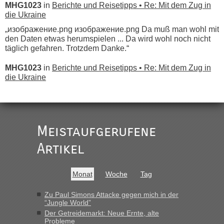
MHG1023
in
Berichte und Reisetipps • Re: Mit dem Zug in
die Ukraine
„изображение.png изображение.png Da muß man wohl mit
den Daten etwas herumspielen ... Da wird wohl noch nicht
täglich gefahren. Trotzdem Danke.“
MHG1023
in
Berichte und Reisetipps • Re: Mit dem Zug in
die Ukraine
„
Der Link zum Anbieter ist ja da.
Meistaufgerufene
Ist korrekt, aber ich finde man hätte trotzdem im Text gleich
darauf hinweisen können.
Artikel
War aber nicht "böse" gemeint ...
Bis jetzt sind die Tickets auch noch nicht auf der Webseite
buchbar - warum auch immer ...
Monat
Woche
Tag
Hab´s versucht - bekomme aber immer angezeigt "auf dieser
Strecke fahren wir nicht"
Zu Paul Simons Attacke gegen mich in der
“Jungle World”
Der Getreidemarkt: Neue Ernte, alte
Probleme
“