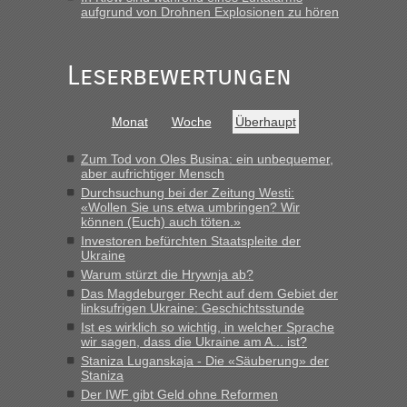
Frank
in
Berichte und Reisetipps • Re: An welchem
aufgrund von Drohnen Explosionen zu hören
Grenzübergang zwischen Polen und der Ukraine geht es am
schnellsten?
„Gestern 6 Stunden warten vor der Grenze Richtung Polen
Leserbewertungen
in Krakowez mit dem Kleinbus. Abfertigung ging dann
schnell da auch Passagiere mit EU-Pass dabei waren“
Monat
Woche
Überhaupt
Bernd D-UA
in
Berichte und Reisetipps • Re: An welchem
Grenzübergang zwischen Polen und der Ukraine geht es am
Zum Tod von Oles Busina: ein unbequemer,
schnellsten?
aber aufrichtiger Mensch
Durchsuchung bei der Zeitung Westi:
„Bin am Montag 15.6.26 um 8 Uhr in Urgyniw ausgereist,
«Wollen Sie uns etwa umbringen? Wir
das erste Mal an einem Montagmorgen ca. 15 Fahrzeuge
können (Euch) auch töten.»
vor mir, bin sonst der Erste oder Zweite, egal, nach ca 20
Investoren befürchten Staatspleite der
Minuten wurde dann die nächste Welle...“
Ukraine
Warum stürzt die Hrywnja ab?
lev
in
Berichte und Reisetipps • Re: An welchem
Das Magdeburger Recht auf dem Gebiet der
Grenzübergang zwischen Polen und der Ukraine geht es am
linksufrigen Ukraine: Geschichtsstunde
schnellsten?
Ist es wirklich so wichtig, in welcher Sprache
wir sagen, dass die Ukraine am A... ist?
„Derzeit, ist es überall sehr voll an den Grenzen Ukraine/
Staniza Luganskaja - Die «Säuberung» der
Polen. Zb. Krakovets 100 PKW ca. 10 h Wartezeit. Wollen
Staniza
Montag rüber, versuchen es sehr früh.“
Der IWF gibt Geld ohne Reformen