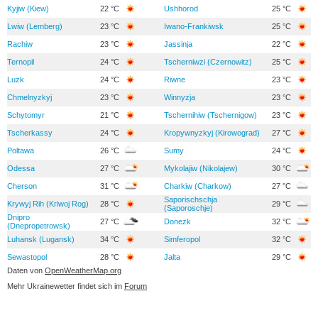
Kyjiw (Kiew)
22 °C
Ushhorod
25 °C
Lwiw (Lemberg)
23 °C
Iwano-Frankiwsk
25 °C
Rachiw
23 °C
Jassinja
22 °C
Ternopil
24 °C
Tscherniwzi (Czernowitz)
25 °C
Luzk
24 °C
Riwne
23 °C
Chmelnyzkyj
23 °C
Winnyzja
23 °C
Schytomyr
21 °C
Tschernihiw (Tschernigow)
23 °C
Tscherkassy
24 °C
Kropywnyzkyj (Kirowograd)
27 °C
Poltawa
26 °C
Sumy
24 °C
Odessa
27 °C
Mykolajiw (Nikolajew)
30 °C
Cherson
31 °C
Charkiw (Charkow)
27 °C
Saporischschja
Krywyj Rih (Kriwoj Rog)
28 °C
29 °C
(Saporoschje)
Dnipro
27 °C
Donezk
32 °C
(Dnepropetrowsk)
Luhansk (Lugansk)
34 °C
Simferopol
32 °C
Sewastopol
28 °C
Jalta
29 °C
Daten von
OpenWeatherMap.org
Mehr Ukrainewetter findet sich im
Forum