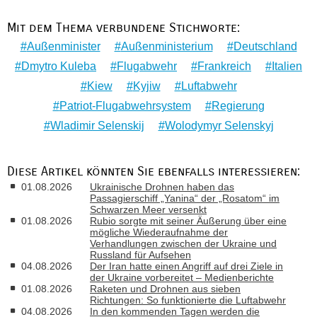
Mit dem Thema verbundene Stichworte:
Außenminister
Außenministerium
Deutschland
Dmytro Kuleba
Flugabwehr
Frankreich
Italien
Kiew
Kyjiw
Luftabwehr
Patriot-Flugabwehrsystem
Regierung
Wladimir Selenskij
Wolodymyr Selenskyj
Diese Artikel könnten Sie ebenfalls interessieren:
01.08.2026
Ukrainische Drohnen haben das
Passagierschiff „Yanina“ der „Rosatom“ im
Schwarzen Meer versenkt
01.08.2026
Rubio sorgte mit seiner Äußerung über eine
mögliche Wiederaufnahme der
Verhandlungen zwischen der Ukraine und
Russland für Aufsehen
04.08.2026
Der Iran hatte einen Angriff auf drei Ziele in
der Ukraine vorbereitet – Medienberichte
01.08.2026
Raketen und Drohnen aus sieben
Richtungen: So funktionierte die Luftabwehr
04.08.2026
In den kommenden Tagen werden die