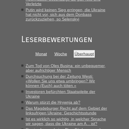
Früh. Mit sehr sehr wenig Verkehr, super bis zur Grenze. Nur
Verletzte
8 PKW vor der Schranke....“
Putin wird keinen Sieg erringen, die Ukraine
hat nicht vor, sich aus dem Donbass
Frank
in
Berichte und Reisetipps • Re: An welchem
zurückzuziehen, so Selenskyj
Grenzübergang zwischen Polen und der Ukraine geht es am
schnellsten?
„Gestern 6 Stunden warten vor der Grenze Richtung Polen
Leserbewertungen
in Krakowez mit dem Kleinbus. Abfertigung ging dann
schnell da auch Passagiere mit EU-Pass dabei waren“
Monat
Woche
Überhaupt
Bernd D-UA
in
Berichte und Reisetipps • Re: An welchem
Grenzübergang zwischen Polen und der Ukraine geht es am
Zum Tod von Oles Busina: ein unbequemer,
schnellsten?
aber aufrichtiger Mensch
Durchsuchung bei der Zeitung Westi:
„Bin am Montag 15.6.26 um 8 Uhr in Urgyniw ausgereist,
«Wollen Sie uns etwa umbringen? Wir
das erste Mal an einem Montagmorgen ca. 15 Fahrzeuge
können (Euch) auch töten.»
vor mir, bin sonst der Erste oder Zweite, egal, nach ca 20
Investoren befürchten Staatspleite der
Minuten wurde dann die nächste Welle...“
Ukraine
Warum stürzt die Hrywnja ab?
lev
in
Berichte und Reisetipps • Re: An welchem
Das Magdeburger Recht auf dem Gebiet der
Grenzübergang zwischen Polen und der Ukraine geht es am
linksufrigen Ukraine: Geschichtsstunde
schnellsten?
Ist es wirklich so wichtig, in welcher Sprache
wir sagen, dass die Ukraine am A... ist?
„Derzeit, ist es überall sehr voll an den Grenzen Ukraine/