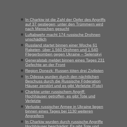
Frank
in
Recht, Visa und Dokumente • Re: Seit Anfang des
Jahres haben die Zollbeamten Verstöße im Wert von fast 11
In Charkiw ist die Zahl der Opfer des Angriffs
Milliarden aufgedeckt
auf 37 gestiegen; unter den Trümmern wird
nach Menschen gesucht
„Kein Zoll. Du musst an sich nur sagen dass das privat ist
und du nicht damit handeln willst. So lange das nicht
Luftabwehr macht 174 russische Drohnen
unschädlich
Originalverpackt ist und ersichlich das nicht neu sollte es
Russland startet binnen einer Woche 61
keine Probleme geben“
Raketen, über 1.560 Drohnen und 1.540
Fliegerbomben gegen Ukraine – Selenskyj
Eric
in
Recht, Visa und Dokumente • Deklaration
Generalstab meldet binnen eines Tages 231
gebrauchter Kleidung beim Zoll
Gefechte an der Front
„Hallo Leute, ich weiß nicht, ob ich hier richtig bin mit meiner
Region Donezk: Russen töten drei Zivilisten
Anfrage. Ich möchte 4 Umzugskartons mit gebrauchter
In Odessa wurden durch den nächtlichen
Straßen Kleidung bei der Einreise in die Ukraine
Beschuss durch die Russische Föderation
Häuser zerstört und es gibt Verletzte (Foto)
mitnehmen. Es ist gebrauchte Kleidung...“
Charkiw unter russischem Angriff:
Hochhäuser getroffen, es gibt Tote und
lev
in
Berichte und Reisetipps • Re: An welchem
Verletzte
Grenzübergang zwischen Polen und der Ukraine geht es am
Verluste russischer Armee in Ukraine liegen
schnellsten?
binnen eines Tages bei 1130 weiteren
Angreifern
„Wir sind mit unserem Wohnmobil, wie geplant am Montag
15.6. in Krakovets rüber. Sehr zeitig los gegen 5 Uhr in der
In Charkiw wurden durch russische Angriffe
Hochhäuser beschädigt: Es gibt Tote und