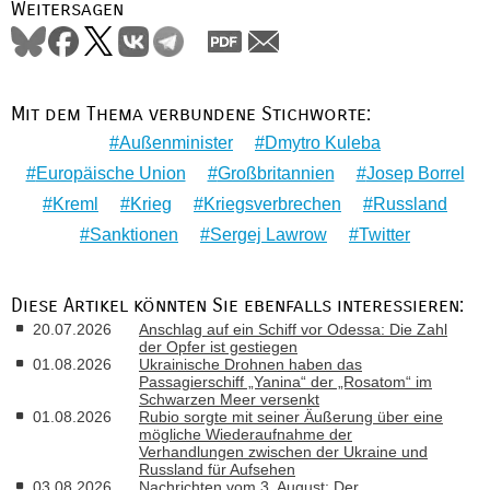
Weitersagen
Mit dem Thema verbundene Stichworte:
Außenminister
Dmytro Kuleba
Europäische Union
Großbritannien
Josep Borrel
Kreml
Krieg
Kriegsverbrechen
Russland
Sanktionen
Sergej Lawrow
Twitter
Diese Artikel könnten Sie ebenfalls interessieren:
20.07.2026
Anschlag auf ein Schiff vor Odessa: Die Zahl
der Opfer ist gestiegen
01.08.2026
Ukrainische Drohnen haben das
Passagierschiff „Yanina“ der „Rosatom“ im
Schwarzen Meer versenkt
01.08.2026
Rubio sorgte mit seiner Äußerung über eine
mögliche Wiederaufnahme der
Verhandlungen zwischen der Ukraine und
Russland für Aufsehen
03.08.2026
Nachrichten vom 3. August: Der