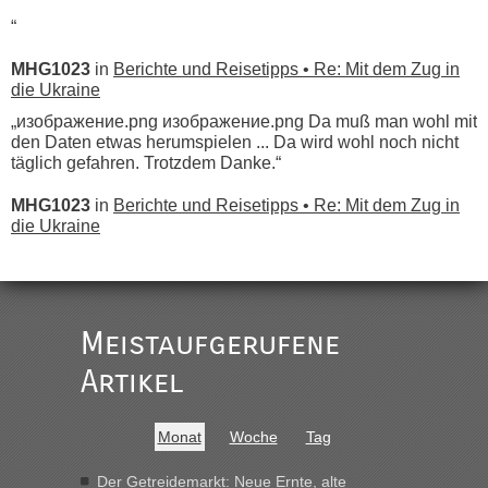
“
MHG1023
in
Berichte und Reisetipps • Re: Mit dem Zug in
die Ukraine
„изображение.png изображение.png Da muß man wohl mit
den Daten etwas herumspielen ... Da wird wohl noch nicht
täglich gefahren. Trotzdem Danke.“
MHG1023
in
Berichte und Reisetipps • Re: Mit dem Zug in
die Ukraine
„
Der Link zum Anbieter ist ja da.
Meistaufgerufene
Ist korrekt, aber ich finde man hätte trotzdem im Text gleich
darauf hinweisen können.
Artikel
War aber nicht "böse" gemeint ...
Bis jetzt sind die Tickets auch noch nicht auf der Webseite
buchbar - warum auch immer ...
Monat
Woche
Tag
Hab´s versucht - bekomme aber immer angezeigt "auf dieser
Strecke fahren wir nicht"
Der Getreidemarkt: Neue Ernte, alte