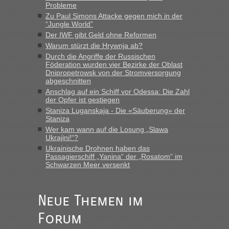
Probleme
Zu Paul Simons Attacke gegen mich in der
“Jungle World”
“
Der IWF gibt Geld ohne Reformen
Warum stürzt die Hrywnja ab?
MHG1023
in
Berichte und Reisetipps • Re: Mit dem Zug in
die Ukraine
Durch die Angriffe der Russischen
Föderation wurden vier Bezirke der Oblast
„Man sollte aber explizit dazu schreiben, daß es ein Zug von
Dnipropetrowsk von der Stromversorgung
LeoExpress ist - und nur auf deren Webseite kann man die
abgeschnitten
Fahrkarten kaufen. Zumindest ist es die erste Umsteigefreie
Anschlag auf ein Schiff vor Odessa: Die Zahl
Verbindung von Deutschland...“
der Opfer ist gestiegen
Staniza Luganskaja - Die «Säuberung» der
Staniza
Eric
in
Recht, Visa und Dokumente • Re: Deklaration
gebrauchter Kleidung beim Zoll
Wer kam wann auf die Losung „Slawa
Ukrajini!“?
„Vielen Dank, mit einem Briefchen meiner Frau im Gepäck
Ukrainische Drohnen haben das
gab es keine Probleme“
Passagierschiff „Yanina“ der „Rosatom“ im
Schwarzen Meer versenkt
Anuleb
in
Recht, Visa und Dokumente • Re: Seit Anfang
des Jahres haben die Zollbeamten Verstöße im Wert von
fast 11 Milliarden aufgedeckt
Neue Themen im
„Am besten wäre natürlich, wenn die Frau mit dabei ist.
Forum
Alleinreisende Männer stehen schließlich immer unter
Verdacht.“