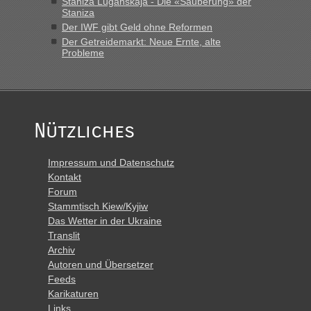
Staniza Luganskaja - Die «Säuberung» der
Polen. Zb. Krakovets 100 PKW ca. 10 h Wartezeit. Wollen
Staniza
Montag rüber, versuchen es sehr früh.“
Der IWF gibt Geld ohne Reformen
Der Getreidemarkt: Neue Ernte, alte
Probleme
Nützliches
Impressum und Datenschutz
Kontakt
Forum
Stammtisch Kiew/Kyjiw
Das Wetter in der Ukraine
Translit
Archiv
Autoren und Übersetzer
Feeds
Karikaturen
Links