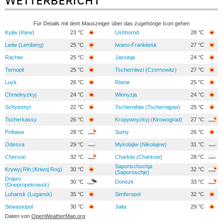
Für Details mit dem Mauszeiger über das zugehörige Icon gehen
Kyjiw (Kiew)
23 °C
Ushhorod
28 °C
Lwiw (Lemberg)
25 °C
Iwano-Frankiwsk
27 °C
Rachiw
25 °C
Jassinja
24 °C
Ternopil
25 °C
Tscherniwzi (Czernowitz)
27 °C
Luzk
26 °C
Riwne
25 °C
Chmelnyzkyj
24 °C
Winnyzja
24 °C
Schytomyr
22 °C
Tschernihiw (Tschernigow)
25 °C
Tscherkassy
26 °C
Kropywnyzkyj (Kirowograd)
27 °C
Poltawa
28 °C
Sumy
26 °C
Odessa
29 °C
Mykolajiw (Nikolajew)
31 °C
Cherson
32 °C
Charkiw (Charkow)
28 °C
Saporischschja
Krywyj Rih (Kriwoj Rog)
30 °C
32 °C
(Saporoschje)
Dnipro
30 °C
Donezk
33 °C
(Dnepropetrowsk)
Luhansk (Lugansk)
35 °C
Simferopol
32 °C
Sewastopol
30 °C
Jalta
29 °C
Daten von
OpenWeatherMap.org