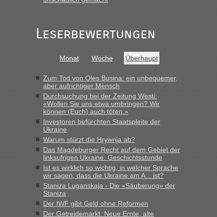
Grenzübergang zwischen Polen und der Ukraine geht es am
schnellsten?
„Gestern 6 Stunden warten vor der Grenze Richtung Polen
Leserbewertungen
in Krakowez mit dem Kleinbus. Abfertigung ging dann
schnell da auch Passagiere mit EU-Pass dabei waren“
Monat
Woche
Überhaupt
Bernd D-UA
in
Berichte und Reisetipps • Re: An welchem
Grenzübergang zwischen Polen und der Ukraine geht es am
Zum Tod von Oles Busina: ein unbequemer,
schnellsten?
aber aufrichtiger Mensch
Durchsuchung bei der Zeitung Westi:
„Bin am Montag 15.6.26 um 8 Uhr in Urgyniw ausgereist,
«Wollen Sie uns etwa umbringen? Wir
das erste Mal an einem Montagmorgen ca. 15 Fahrzeuge
können (Euch) auch töten.»
vor mir, bin sonst der Erste oder Zweite, egal, nach ca 20
Investoren befürchten Staatspleite der
Minuten wurde dann die nächste Welle...“
Ukraine
Warum stürzt die Hrywnja ab?
lev
in
Berichte und Reisetipps • Re: An welchem
Das Magdeburger Recht auf dem Gebiet der
Grenzübergang zwischen Polen und der Ukraine geht es am
linksufrigen Ukraine: Geschichtsstunde
schnellsten?
Ist es wirklich so wichtig, in welcher Sprache
wir sagen, dass die Ukraine am A... ist?
„Derzeit, ist es überall sehr voll an den Grenzen Ukraine/
Staniza Luganskaja - Die «Säuberung» der
Polen. Zb. Krakovets 100 PKW ca. 10 h Wartezeit. Wollen
Staniza
Montag rüber, versuchen es sehr früh.“
Der IWF gibt Geld ohne Reformen
Der Getreidemarkt: Neue Ernte, alte