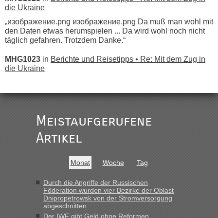
die Ukraine
„изображение.png изображение.png Da muß man wohl mit
den Daten etwas herumspielen ... Da wird wohl noch nicht
täglich gefahren. Trotzdem Danke.“
MHG1023
in
Berichte und Reisetipps • Re: Mit dem Zug in
die Ukraine
„
Der Link zum Anbieter ist ja da.
Meistaufgerufene
Ist korrekt, aber ich finde man hätte trotzdem im Text gleich
darauf hinweisen können.
Artikel
War aber nicht "böse" gemeint ...
Bis jetzt sind die Tickets auch noch nicht auf der Webseite
buchbar - warum auch immer ...
Monat
Woche
Tag
Hab´s versucht - bekomme aber immer angezeigt "auf dieser
Strecke fahren wir nicht"
Durch die Angriffe der Russischen
Föderation wurden vier Bezirke der Oblast
Dnipropetrowsk von der Stromversorgung
abgeschnitten
“
Der IWF gibt Geld ohne Reformen