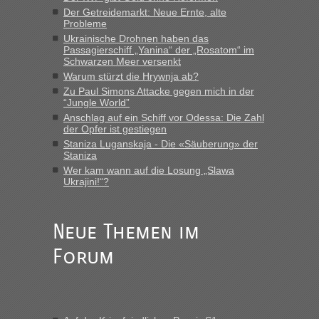
Der Getreidemarkt: Neue Ernte, alte
MHG1023
in
Berichte und Reisetipps • Re: Mit dem Zug in
Probleme
die Ukraine
Ukrainische Drohnen haben das
Passagierschiff „Yanina“ der „Rosatom“ im
„Man sollte aber explizit dazu schreiben, daß es ein Zug von
Schwarzen Meer versenkt
LeoExpress ist - und nur auf deren Webseite kann man die
Warum stürzt die Hrywnja ab?
Fahrkarten kaufen. Zumindest ist es die erste Umsteigefreie
Verbindung von Deutschland...“
Zu Paul Simons Attacke gegen mich in der
“Jungle World”
Anschlag auf ein Schiff vor Odessa: Die Zahl
Eric
in
Recht, Visa und Dokumente • Re: Deklaration
der Opfer ist gestiegen
gebrauchter Kleidung beim Zoll
Staniza Luganskaja - Die «Säuberung» der
„Vielen Dank, mit einem Briefchen meiner Frau im Gepäck
Staniza
gab es keine Probleme“
Wer kam wann auf die Losung „Slawa
Ukrajini!“?
Anuleb
in
Recht, Visa und Dokumente • Re: Seit Anfang
des Jahres haben die Zollbeamten Verstöße im Wert von
fast 11 Milliarden aufgedeckt
Neue Themen im
„Am besten wäre natürlich, wenn die Frau mit dabei ist.
Forum
Alleinreisende Männer stehen schließlich immer unter
Verdacht.“
Frank
in
Recht, Visa und Dokumente • Re: Seit Anfang des
Jahres haben die Zollbeamten Verstöße im Wert von fast 11