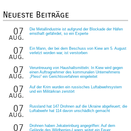
Neueste Beiträge
07
Die Metallindustrie ist aufgrund der Blockade der Häfen
ernsthaft gefährdet, so ein Experte
aug.
07
Ein Mann, der bei dem Beschuss von Kiew am 5. August
verletzt worden war, ist verstorben
aug.
07
Veruntreuung von Haushaltsmitteln: In Kiew wird gegen
einen Auftragnehmer des kommunalen Unternehmens
aug.
„Pleso“ ein Gerichtsverfahren eingeleitet
07
Auf der Krim wurden ein russisches Luftabwehrsystem
und ein Militärkran zerstört
aug.
07
Russland hat 147 Drohnen auf die Ukraine abgefeuert; die
Luftabwehr hat 114 davon unschädlich gemacht
aug.
07
Drohnen haben Jekaterinburg angegriffen: Auf dem
Gelände des Wildberries-Lagers wütet ein Feuer