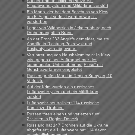
Auf der Krim feindliches Panzir-S1-
Milliarden aufgedeckt
Flugabwehrsystem und Militärkran zerstört
„Kein Zoll. Du musst an sich nur sagen dass das privat ist
Ein Mann, der bei dem Beschuss von Kiew
und du nicht damit handeln willst. So lange das nicht
am 5. August verletzt worden war, ist
verstorben
Originalverpackt ist und ersichlich das nicht neu sollte es
Lager von Wildberries in Jekaterinburg nach
keine Probleme geben“
Drohnenangriff in Brand
An der Front 233 Angriffe gemeldet, meiste
Eric
in
Recht, Visa und Dokumente • Deklaration
Angriffe in Richtung Pokrowsk und
gebrauchter Kleidung beim Zoll
Kostjantyniwka abgewehrt
„Hallo Leute, ich weiß nicht, ob ich hier richtig bin mit meiner
Veruntreuung von Haushaltsmitteln: In Kiew
wird gegen einen Auftragnehmer des
Anfrage. Ich möchte 4 Umzugskartons mit gebrauchter
kommunalen Unternehmens „Pleso“ ein
Straßen Kleidung bei der Einreise in die Ukraine
Gerichtsverfahren eingeleitet
mitnehmen. Es ist gebrauchte Kleidung...“
Russen greifen Markt in Region Sumy an, 10
Verletzte
lev
in
Berichte und Reisetipps • Re: An welchem
Auf der Krim wurden ein russisches
Grenzübergang zwischen Polen und der Ukraine geht es am
Luftabwehrsystem und ein Militärkran
schnellsten?
zerstört
Luftabwehr neutralisiert 114 russische
„Wir sind mit unserem Wohnmobil, wie geplant am Montag
Kamikaze-Drohnen
15.6. in Krakovets rüber. Sehr zeitig los gegen 5 Uhr in der
Russen töten einen und verletzen fünf
Früh. Mit sehr sehr wenig Verkehr, super bis zur Grenze. Nur
Zivilisten in Region Donezk
8 PKW vor der Schranke....“
Russland hat 147 Drohnen auf die Ukraine
abgefeuert; die Luftabwehr hat 114 davon
Frank
in
Berichte und Reisetipps • Re: An welchem
unschädlich gemacht