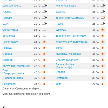
Lwiw (Lemberg)
21 °C
Iwano-Frankiwsk
31 °C
Rachiw
25 °C
Jassinja
25 °C
Ternopil
30 °C
Tscherniwzi (Czernowitz)
34 °C
Luzk
21 °C
Riwne
26 °C
Chmelnyzkyj
35 °C
Winnyzja
37 °C
Schytomyr
32 °C
Tschernihiw (Tschernigow)
37 °C
Tscherkassy
32 °C
Kropywnyzkyj (Kirowograd)
36 °C
Poltawa
36 °C
Sumy
35 °C
Odessa
31 °C
Mykolajiw (Nikolajew)
38 °C
Cherson
37 °C
Charkiw (Charkow)
37 °C
Saporischschja
Krywyj Rih (Kriwoj Rog)
37 °C
38 °C
(Saporoschje)
Dnipro
37 °C
Donezk
35 °C
(Dnepropetrowsk)
Luhansk (Lugansk)
35 °C
Simferopol
33 °C
Sewastopol
28 °C
Jalta
27 °C
Daten von
OpenWeatherMap.org
Mehr Ukrainewetter findet sich im
Forum