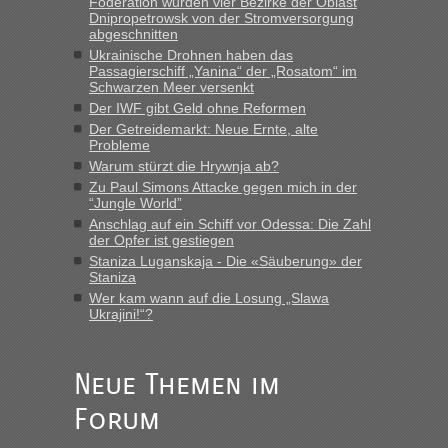
Föderation wurden vier Bezirke der Oblast
Dnipropetrowsk von der Stromversorgung
abgeschnitten
“
Ukrainische Drohnen haben das
Passagierschiff „Yanina“ der „Rosatom“ im
MHG1023
in
Berichte und Reisetipps • Re: Mit dem Zug in
Schwarzen Meer versenkt
die Ukraine
Der IWF gibt Geld ohne Reformen
Der Getreidemarkt: Neue Ernte, alte
„Man sollte aber explizit dazu schreiben, daß es ein Zug von
Probleme
LeoExpress ist - und nur auf deren Webseite kann man die
Warum stürzt die Hrywnja ab?
Fahrkarten kaufen. Zumindest ist es die erste Umsteigefreie
Verbindung von Deutschland...“
Zu Paul Simons Attacke gegen mich in der
“Jungle World”
Anschlag auf ein Schiff vor Odessa: Die Zahl
Eric
in
Recht, Visa und Dokumente • Re: Deklaration
der Opfer ist gestiegen
gebrauchter Kleidung beim Zoll
Staniza Luganskaja - Die «Säuberung» der
„Vielen Dank, mit einem Briefchen meiner Frau im Gepäck
Staniza
gab es keine Probleme“
Wer kam wann auf die Losung „Slawa
Ukrajini!“?
Anuleb
in
Recht, Visa und Dokumente • Re: Seit Anfang
des Jahres haben die Zollbeamten Verstöße im Wert von
fast 11 Milliarden aufgedeckt
Neue Themen im
„Am besten wäre natürlich, wenn die Frau mit dabei ist.
Forum
Alleinreisende Männer stehen schließlich immer unter
Verdacht.“