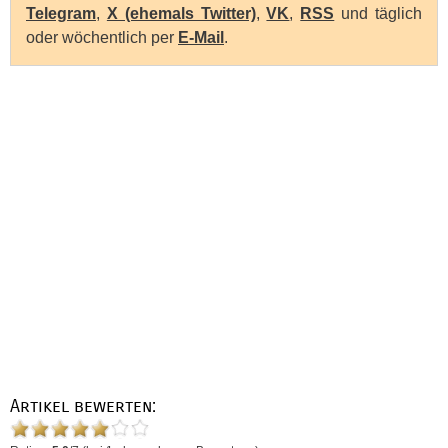
Telegram
,
X (ehemals Twitter)
,
VK
,
RSS
und täglich
oder wöchentlich per
E-Mail
.
Artikel bewerten: