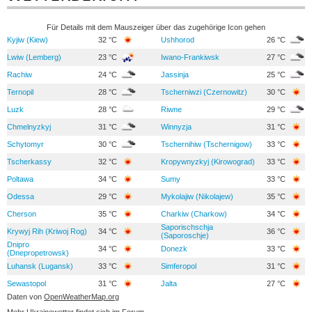
Für Details mit dem Mauszeiger über das zugehörige Icon gehen
Kyjiw (Kiew)
32 °C
Ushhorod
26 °C
Lwiw (Lemberg)
23 °C
Iwano-Frankiwsk
27 °C
Rachiw
24 °C
Jassinja
25 °C
Ternopil
28 °C
Tscherniwzi (Czernowitz)
30 °C
Luzk
28 °C
Riwne
29 °C
Chmelnyzkyj
31 °C
Winnyzja
31 °C
Schytomyr
30 °C
Tschernihiw (Tschernigow)
33 °C
Tscherkassy
32 °C
Kropywnyzkyj (Kirowograd)
33 °C
Poltawa
34 °C
Sumy
33 °C
Odessa
29 °C
Mykolajiw (Nikolajew)
35 °C
Cherson
35 °C
Charkiw (Charkow)
34 °C
Saporischschja
Krywyj Rih (Kriwoj Rog)
34 °C
36 °C
(Saporoschje)
Dnipro
34 °C
Donezk
33 °C
(Dnepropetrowsk)
Luhansk (Lugansk)
33 °C
Simferopol
31 °C
Sewastopol
31 °C
Jalta
27 °C
Daten von
OpenWeatherMap.org
Mehr Ukrainewetter findet sich im
Forum