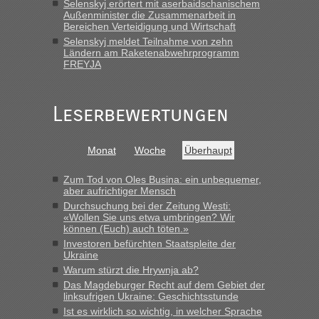
Selenskyj erörtert mit aserbaidschanischem
8 PKW vor der Schranke....“
Außenminister die Zusammenarbeit in
Bereichen Verteidigung und Wirtschaft
Frank
in
Berichte und Reisetipps • Re: An welchem
Selenskyj meldet Teilnahme von zehn
Grenzübergang zwischen Polen und der Ukraine geht es am
Ländern am Raketenabwehrprogramm
schnellsten?
FREYJA
„Gestern 6 Stunden warten vor der Grenze Richtung Polen
in Krakowez mit dem Kleinbus. Abfertigung ging dann
Leserbewertungen
schnell da auch Passagiere mit EU-Pass dabei waren“
Bernd D-UA
in
Berichte und Reisetipps • Re: An welchem
Monat
Woche
Überhaupt
Grenzübergang zwischen Polen und der Ukraine geht es am
schnellsten?
Zum Tod von Oles Busina: ein unbequemer,
„Bin am Montag 15.6.26 um 8 Uhr in Urgyniw ausgereist,
aber aufrichtiger Mensch
das erste Mal an einem Montagmorgen ca. 15 Fahrzeuge
Durchsuchung bei der Zeitung Westi:
vor mir, bin sonst der Erste oder Zweite, egal, nach ca 20
«Wollen Sie uns etwa umbringen? Wir
Minuten wurde dann die nächste Welle...“
können (Euch) auch töten.»
Investoren befürchten Staatspleite der
lev
in
Berichte und Reisetipps • Re: An welchem
Ukraine
Grenzübergang zwischen Polen und der Ukraine geht es am
Warum stürzt die Hrywnja ab?
schnellsten?
Das Magdeburger Recht auf dem Gebiet der
linksufrigen Ukraine: Geschichtsstunde
„Derzeit, ist es überall sehr voll an den Grenzen Ukraine/
Ist es wirklich so wichtig, in welcher Sprache
Polen. Zb. Krakovets 100 PKW ca. 10 h Wartezeit. Wollen