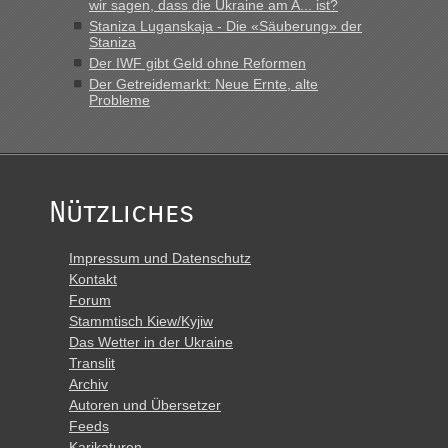
wir sagen, dass die Ukraine am A... ist?
Montag rüber, versuchen es sehr früh.“
Staniza Luganskaja - Die «Säuberung» der
Staniza
Der IWF gibt Geld ohne Reformen
Der Getreidemarkt: Neue Ernte, alte
Probleme
Nützliches
Impressum und Datenschutz
Kontakt
Forum
Stammtisch Kiew/Kyjiw
Das Wetter in der Ukraine
Translit
Archiv
Autoren und Übersetzer
Feeds
Karikaturen