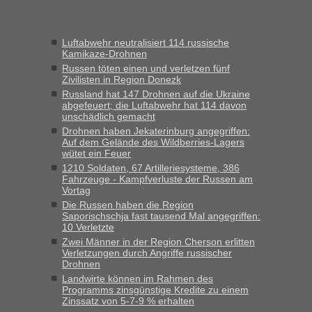
Frank
in
Recht, Visa und Dokumente • Re: Seit Anfang des
Jahres haben die Zollbeamten Verstöße im Wert von fast 11
Luftabwehr neutralisiert 114 russische
Milliarden aufgedeckt
Kamikaze-Drohnen
„Kein Zoll. Du musst an sich nur sagen dass das privat ist
Russen töten einen und verletzen fünf
und du nicht damit handeln willst. So lange das nicht
Zivilisten in Region Donezk
Originalverpackt ist und ersichlich das nicht neu sollte es
Russland hat 147 Drohnen auf die Ukraine
abgefeuert; die Luftabwehr hat 114 davon
keine Probleme geben“
unschädlich gemacht
Drohnen haben Jekaterinburg angegriffen:
Eric
in
Recht, Visa und Dokumente • Deklaration
Auf dem Gelände des Wildberries-Lagers
gebrauchter Kleidung beim Zoll
wütet ein Feuer
„Hallo Leute, ich weiß nicht, ob ich hier richtig bin mit meiner
1210 Soldaten, 67 Artilleriesysteme, 386
Fahrzeuge - Kampfverluste der Russen am
Anfrage. Ich möchte 4 Umzugskartons mit gebrauchter
Vortag
Straßen Kleidung bei der Einreise in die Ukraine
Die Russen haben die Region
mitnehmen. Es ist gebrauchte Kleidung...“
Saporischschja fast tausend Mal angegriffen:
10 Verletzte
lev
in
Berichte und Reisetipps • Re: An welchem
Zwei Männer in der Region Cherson erlitten
Grenzübergang zwischen Polen und der Ukraine geht es am
Verletzungen durch Angriffe russischer
schnellsten?
Drohnen
Landwirte können im Rahmen des
„Wir sind mit unserem Wohnmobil, wie geplant am Montag
Programms zinsgünstige Kredite zu einem
15.6. in Krakovets rüber. Sehr zeitig los gegen 5 Uhr in der
Zinssatz von 5-7-9 % erhalten
Früh. Mit sehr sehr wenig Verkehr, super bis zur Grenze. Nur