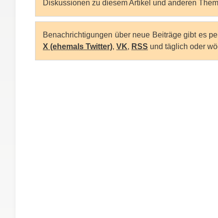
Diskussionen zu diesem Artikel und anderen Them
Benachrichtigungen über neue Beiträge gibt es p
X (ehemals Twitter)
,
VK
,
RSS
und täglich oder wö