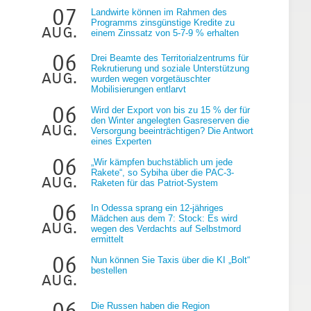
07
Landwirte können im Rahmen des
Programms zinsgünstige Kredite zu
aug.
einem Zinssatz von 5-7-9 % erhalten
06
Drei Beamte des Territorialzentrums für
Rekrutierung und soziale Unterstützung
aug.
wurden wegen vorgetäuschter
Mobilisierungen entlarvt
g
06
Wird der Export von bis zu 15 % der für
den Winter angelegten Gasreserven die
aug.
Versorgung beeinträchtigen? Die Antwort
eines Experten
06
„Wir kämpfen buchstäblich um jede
Rakete“, so Sybiha über die PAC-3-
aug.
Raketen für das Patriot-System
06
In Odessa sprang ein 12-jähriges
Mädchen aus dem 7: Stock: Es wird
aug.
wegen des Verdachts auf Selbstmord
ermittelt
06
Nun können Sie Taxis über die KI „Bolt“
bestellen
aug.
06
Die Russen haben die Region