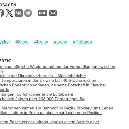
rsagen
yzkyj
Kiew
Kyjiw
Lwiw
Poltawa
eren:
ber eine mögliche Wiederaufnahme der Verhandlungen zwischen
en
Ziele in der Ukraine vorbereitet – Medienberichte
emperaturen in der Ukraine fast 40 Grad erreichen
ischen Föderation vorladen, da seine Botschaft in Kiew bei
wurde
tungen: So funktionierte die Luftabwehr
es halben Jahres über 108.000 Forderungen für
: 8 Menschen kamen am Bahnhof im Bezirk Browary ums Leben
otschafters in Polen an; dieser wird eine neue Position
nem Beschuss der Infrastruktur zu einem Austritt einer