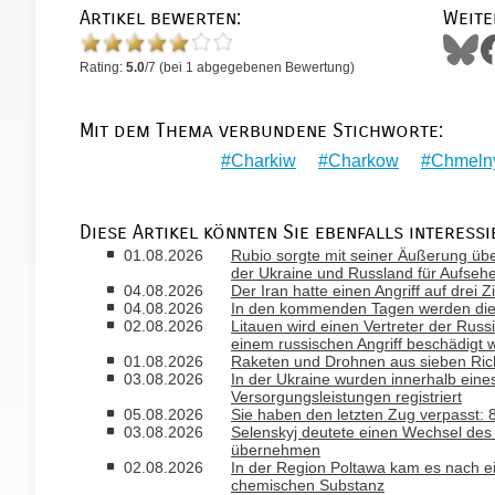
Artikel bewerten:
Weite
Rating:
5.0
/
7
(bei
1
abgegebenen Bewertung)
Mit dem Thema verbundene Stichworte:
Charkiw
Charkow
Chmeln
Diese Artikel könnten Sie ebenfalls interessi
01.08.2026
Rubio sorgte mit seiner Äußerung ü
der Ukraine und Russland für Aufseh
04.08.2026
Der Iran hatte einen Angriff auf drei 
04.08.2026
In den kommenden Tagen werden die T
02.08.2026
Litauen wird einen Vertreter der Russ
einem russischen Angriff beschädigt 
01.08.2026
Raketen und Drohnen aus sieben Rich
03.08.2026
In der Ukraine wurden innerhalb ein
Versorgungsleistungen registriert
05.08.2026
Sie haben den letzten Zug verpasst
03.08.2026
Selenskyj deutete einen Wechsel des B
übernehmen
02.08.2026
In der Region Poltawa kam es nach ei
chemischen Substanz