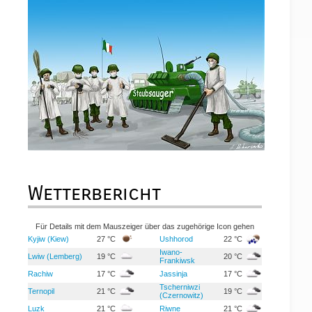
Wetterbericht
Für Details mit dem Mauszeiger über das zugehörige Icon gehen
Kyjiw (Kiew)
27 °C
Ushhorod
22 °C
Iwano-
Lwiw (Lemberg)
19 °C
20 °C
Frankiwsk
Rachiw
17 °C
Jassinja
17 °C
Tscherniwzi
Ternopil
21 °C
19 °C
(Czernowitz)
Luzk
21 °C
Riwne
21 °C