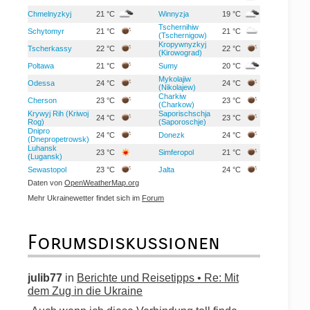
Chmelnyzkyj
21 °C
Winnyzja
19 °C
Tschernihiw
Schytomyr
21 °C
21 °C
(Tschernigow)
Kropywnyzkyj
Tscherkassy
22 °C
22 °C
(Kirowograd)
Poltawa
21 °C
Sumy
20 °C
Mykolajiw
Odessa
24 °C
24 °C
(Nikolajew)
Charkiw
Cherson
23 °C
23 °C
(Charkow)
Krywyj Rih (Kriwoj
Saporischschja
24 °C
23 °C
Rog)
(Saporoschje)
Dnipro
24 °C
Donezk
24 °C
(Dnepropetrowsk)
Luhansk
23 °C
Simferopol
21 °C
(Lugansk)
Sewastopol
23 °C
Jalta
24 °C
Daten von
OpenWeatherMap.org
Mehr Ukrainewetter findet sich im
Forum
Forumsdiskussionen
julib77
in
Berichte und Reisetipps • Re: Mit
dem Zug in die Ukraine