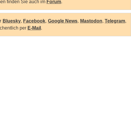
en finden Sie auch im
Forum
.
er
Bluesky
,
Facebook
,
Google News
,
Mastodon
,
Telegram
,
chentlich per
E-Mail
.