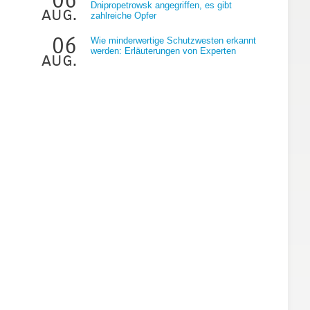
Dnipropetrowsk angegriffen, es gibt
aug.
zahlreiche Opfer
06
Wie minderwertige Schutzwesten erkannt
werden: Erläuterungen von Experten
aug.
t