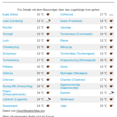
Für Details mit dem Mauszeiger über das zugehörige Icon gehen
Kyjiw (Kiew)
15 °C
Ushhorod
17 °C
Lwiw (Lemberg)
13 °C
Iwano-Frankiwsk
14 °C
Rachiw
12 °C
Jassinja
12 °C
Ternopil
13 °C
Tscherniwzi (Czernowitz)
14 °C
Luzk
13 °C
Riwne
13 °C
Chmelnyzkyj
12 °C
Winnyzja
13 °C
Schytomyr
13 °C
Tschernihiw (Tschernigow)
13 °C
Tscherkassy
17 °C
Kropywnyzkyj (Kirowograd)
16 °C
Poltawa
16 °C
Sumy
13 °C
Odessa
20 °C
Mykolajiw (Nikolajew)
19 °C
Cherson
19 °C
Charkiw (Charkow)
17 °C
Saporischschja
Krywyj Rih (Kriwoj Rog)
19 °C
21 °C
(Saporoschje)
Dnipro
19 °C
Donezk
21 °C
(Dnepropetrowsk)
Luhansk (Lugansk)
19 °C
Simferopol
21 °C
Sewastopol
24 °C
Jalta
23 °C
Daten von
OpenWeatherMap.org
Mehr Ukrainewetter findet sich im
Forum