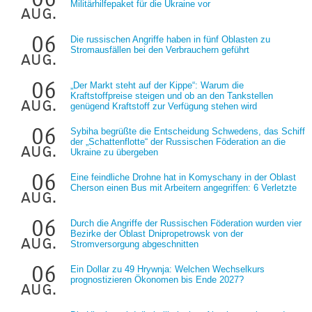
Militärhilfepaket für die Ukraine vor
aug.
06
Die russischen Angriffe haben in fünf Oblasten zu
Stromausfällen bei den Verbrauchern geführt
aug.
06
„Der Markt steht auf der Kippe“: Warum die
Kraftstoffpreise steigen und ob an den Tankstellen
aug.
genügend Kraftstoff zur Verfügung stehen wird
06
Sybiha begrüßte die Entscheidung Schwedens, das Schiff
der „Schattenflotte“ der Russischen Föderation an die
aug.
Ukraine zu übergeben
06
Eine feindliche Drohne hat in Komyschany in der Oblast
Cherson einen Bus mit Arbeitern angegriffen: 6 Verletzte
aug.
06
Durch die Angriffe der Russischen Föderation wurden vier
Bezirke der Oblast Dnipropetrowsk von der
aug.
Stromversorgung abgeschnitten
06
Ein Dollar zu 49 Hrywnja: Welchen Wechselkurs
prognostizieren Ökonomen bis Ende 2027?
aug.