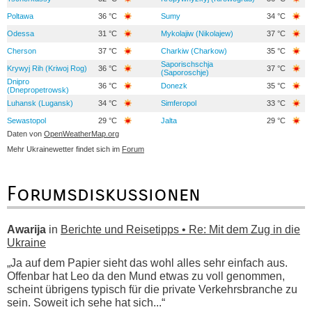
Poltawa
36 °C
Sumy
34 °C
Odessa
31 °C
Mykolajiw (Nikolajew)
37 °C
Cherson
37 °C
Charkiw (Charkow)
35 °C
Saporischschja
Krywyj Rih (Kriwoj Rog)
36 °C
37 °C
(Saporoschje)
Dnipro
36 °C
Donezk
35 °C
(Dnepropetrowsk)
Luhansk (Lugansk)
34 °C
Simferopol
33 °C
Sewastopol
29 °C
Jalta
29 °C
Daten von
OpenWeatherMap.org
Mehr Ukrainewetter findet sich im
Forum
Forumsdiskussionen
Awarija
in
Berichte und Reisetipps • Re: Mit dem Zug in die
Ukraine
„Ja auf dem Papier sieht das wohl alles sehr einfach aus.
Offenbar hat Leo da den Mund etwas zu voll genommen,
scheint übrigens typisch für die private Verkehrsbranche zu
sein. Soweit ich sehe hat sich...“