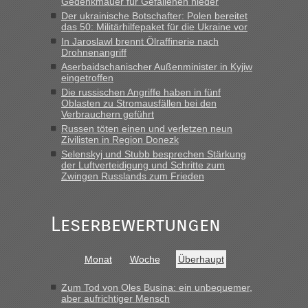
Gedenkmauer für Gefallenen nieder
schnellsten?
Der ukrainische Botschafter: Polen bereitet
das 50: Militärhilfepaket für die Ukraine vor
„Bin am Montag 15.6.26 um 8 Uhr in Urgyniw ausgereist,
In Jaroslawl brennt Ölraffinerie nach
das erste Mal an einem Montagmorgen ca. 15 Fahrzeuge
Drohnenangriff
vor mir, bin sonst der Erste oder Zweite, egal, nach ca 20
Aserbaidschanischer Außenminister in Kyjiw
Minuten wurde dann die nächste Welle...“
eingetroffen
Die russischen Angriffe haben in fünf
lev
in
Berichte und Reisetipps • Re: An welchem
Oblasten zu Stromausfällen bei den
Grenzübergang zwischen Polen und der Ukraine geht es am
Verbrauchern geführt
schnellsten?
Russen töten einen und verletzen neun
Zivilisten in Region Donezk
„Derzeit, ist es überall sehr voll an den Grenzen Ukraine/
Selenskyj und Stubb besprechen Stärkung
Polen. Zb. Krakovets 100 PKW ca. 10 h Wartezeit. Wollen
der Luftverteidigung und Schritte zum
Montag rüber, versuchen es sehr früh.“
Zwingen Russlands zum Frieden
Leserbewertungen
Monat
Woche
Überhaupt
Zum Tod von Oles Busina: ein unbequemer,
aber aufrichtiger Mensch