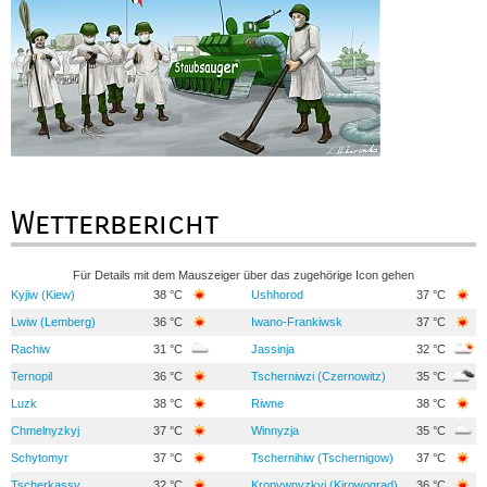
Wetterbericht
Für Details mit dem Mauszeiger über das zugehörige Icon gehen
Kyjiw (Kiew)
38 °C
Ushhorod
37 °C
Lwiw (Lemberg)
36 °C
Iwano-Frankiwsk
37 °C
Rachiw
31 °C
Jassinja
32 °C
Ternopil
36 °C
Tscherniwzi (Czernowitz)
35 °C
Luzk
38 °C
Riwne
38 °C
Chmelnyzkyj
37 °C
Winnyzja
35 °C
Schytomyr
37 °C
Tschernihiw (Tschernigow)
37 °C
Tscherkassy
32 °C
Kropywnyzkyj (Kirowograd)
36 °C