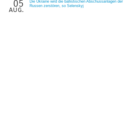
05
Die Ukraine wird die ballistischen Abschussanlagen der
Russen zerstören, so Selenskyj
aug.