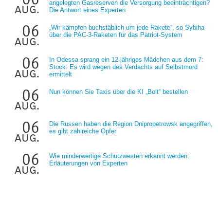
angelegten Gasreserven die Versorgung beeinträchtigen?
aug.
Die Antwort eines Experten
06
„Wir kämpfen buchstäblich um jede Rakete“, so Sybiha
über die PAC-3-Raketen für das Patriot-System
aug.
06
In Odessa sprang ein 12-jähriges Mädchen aus dem 7:
Stock: Es wird wegen des Verdachts auf Selbstmord
aug.
ermittelt
06
Nun können Sie Taxis über die KI „Bolt“ bestellen
aug.
06
Die Russen haben die Region Dnipropetrowsk angegriffen,
es gibt zahlreiche Opfer
aug.
06
Wie minderwertige Schutzwesten erkannt werden:
Erläuterungen von Experten
aug.