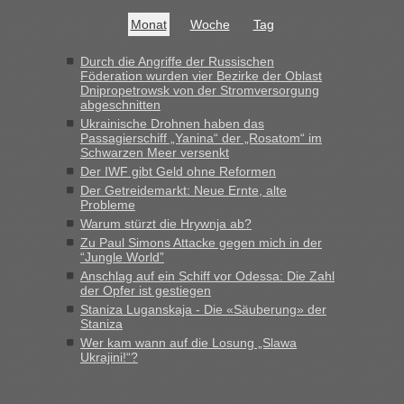
Bis jetzt sind die Tickets auch noch nicht auf der Webseite
buchbar - warum auch immer ...
Monat
Woche
Tag
Hab´s versucht - bekomme aber immer angezeigt "auf dieser
Strecke fahren wir nicht"
Durch die Angriffe der Russischen
Föderation wurden vier Bezirke der Oblast
Dnipropetrowsk von der Stromversorgung
abgeschnitten
“
Ukrainische Drohnen haben das
Passagierschiff „Yanina“ der „Rosatom“ im
MHG1023
in
Berichte und Reisetipps • Re: Mit dem Zug in
Schwarzen Meer versenkt
die Ukraine
Der IWF gibt Geld ohne Reformen
Der Getreidemarkt: Neue Ernte, alte
„Man sollte aber explizit dazu schreiben, daß es ein Zug von
Probleme
LeoExpress ist - und nur auf deren Webseite kann man die
Warum stürzt die Hrywnja ab?
Fahrkarten kaufen. Zumindest ist es die erste Umsteigefreie
Verbindung von Deutschland...“
Zu Paul Simons Attacke gegen mich in der
“Jungle World”
Anschlag auf ein Schiff vor Odessa: Die Zahl
Eric
in
Recht, Visa und Dokumente • Re: Deklaration
der Opfer ist gestiegen
gebrauchter Kleidung beim Zoll
Staniza Luganskaja - Die «Säuberung» der
„Vielen Dank, mit einem Briefchen meiner Frau im Gepäck
Staniza
gab es keine Probleme“
Wer kam wann auf die Losung „Slawa
Ukrajini!“?
Anuleb
in
Recht, Visa und Dokumente • Re: Seit Anfang
des Jahres haben die Zollbeamten Verstöße im Wert von