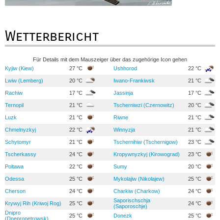
Wetterbericht
Für Details mit dem Mauszeiger über das zugehörige Icon gehen
Kyjiw (Kiew)
27 °C
Ushhorod
22 °C
Lwiw (Lemberg)
20 °C
Iwano-Frankiwsk
21 °C
Rachiw
17 °C
Jassinja
17 °C
Ternopil
21 °C
Tscherniwzi (Czernowitz)
20 °C
Luzk
21 °C
Riwne
21 °C
Chmelnyzkyj
22 °C
Winnyzja
21 °C
Schytomyr
21 °C
Tschernihiw (Tschernigow)
23 °C
Tscherkassy
24 °C
Kropywnyzkyj (Kirowograd)
23 °C
Poltawa
22 °C
Sumy
20 °C
Odessa
25 °C
Mykolajiw (Nikolajew)
25 °C
Cherson
24 °C
Charkiw (Charkow)
24 °C
Saporischschja
Krywyj Rih (Kriwoj Rog)
25 °C
24 °C
(Saporoschje)
Dnipro
25 °C
Donezk
25 °C
(Dnepropetrowsk)