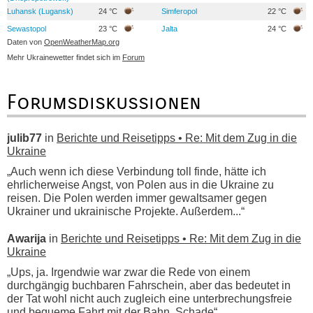
Luhansk (Lugansk)
24 °C
Simferopol
22 °C
Sewastopol
23 °C
Jalta
24 °C
Daten von
OpenWeatherMap.org
Mehr Ukrainewetter findet sich im
Forum
Forumsdiskussionen
julib77
in
Berichte und Reisetipps • Re: Mit dem Zug in die
Ukraine
„Auch wenn ich diese Verbindung toll finde, hätte ich
ehrlicherweise Angst, von Polen aus in die Ukraine zu
reisen. Die Polen werden immer gewaltsamer gegen
Ukrainer und ukrainische Projekte. Außerdem...“
Awarija
in
Berichte und Reisetipps • Re: Mit dem Zug in die
Ukraine
„Ups, ja. Irgendwie war zwar die Rede von einem
durchgängig buchbaren Fahrschein, aber das bedeutet in
der Tat wohl nicht auch zugleich eine unterbrechungsfreie
und bequeme Fahrt mit der Bahn. Schade“