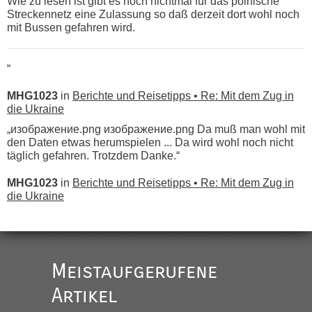
Wie zu lesen ist gibt es noch nichtmal für das polnische
Streckennetz eine Zulassung so daß derzeit dort wohl noch
mit Bussen gefahren wird.
“
MHG1023
in
Berichte und Reisetipps • Re: Mit dem Zug in
die Ukraine
„изображение.png изображение.png Da muß man wohl mit
den Daten etwas herumspielen ... Da wird wohl noch nicht
täglich gefahren. Trotzdem Danke.“
MHG1023
in
Berichte und Reisetipps • Re: Mit dem Zug in
die Ukraine
„
Der Link zum Anbieter ist ja da.
Meistaufgerufene
Ist korrekt, aber ich finde man hätte trotzdem im Text gleich
darauf hinweisen können.
Artikel
War aber nicht "böse" gemeint ...