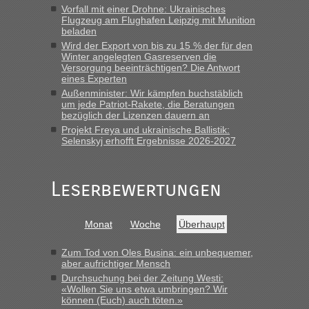
schnellsten?
Vorfall mit einer Drohne: Ukrainisches
Flugzeug am Flughafen Leipzig mit Munition
„Wir sind mit unserem Wohnmobil, wie geplant am Montag
beladen
15.6. in Krakovets rüber. Sehr zeitig los gegen 5 Uhr in der
Wird der Export von bis zu 15 % der für den
Früh. Mit sehr sehr wenig Verkehr, super bis zur Grenze. Nur
Winter angelegten Gasreserven die
8 PKW vor der Schranke....“
Versorgung beeinträchtigen? Die Antwort
eines Experten
Frank
in
Berichte und Reisetipps • Re: An welchem
Außenminister: Wir kämpfen buchstäblich
Grenzübergang zwischen Polen und der Ukraine geht es am
um jede Patriot-Rakete, die Beratungen
bezüglich der Lizenzen dauern an
schnellsten?
Projekt Freya und ukrainische Ballistik:
„Gestern 6 Stunden warten vor der Grenze Richtung Polen
Selenskyj erhofft Ergebnisse 2026-2027
in Krakowez mit dem Kleinbus. Abfertigung ging dann
schnell da auch Passagiere mit EU-Pass dabei waren“
Leserbewertungen
Bernd D-UA
in
Berichte und Reisetipps • Re: An welchem
Grenzübergang zwischen Polen und der Ukraine geht es am
schnellsten?
Monat
Woche
Überhaupt
„Bin am Montag 15.6.26 um 8 Uhr in Urgyniw ausgereist,
das erste Mal an einem Montagmorgen ca. 15 Fahrzeuge
Zum Tod von Oles Busina: ein unbequemer,
vor mir, bin sonst der Erste oder Zweite, egal, nach ca 20
aber aufrichtiger Mensch
Minuten wurde dann die nächste Welle...“
Durchsuchung bei der Zeitung Westi:
«Wollen Sie uns etwa umbringen? Wir
können (Euch) auch töten.»
lev
in
Berichte und Reisetipps • Re: An welchem