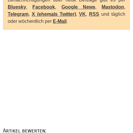
Bluesky
,
Facebook
,
Google News
,
Mastodon
,
Telegram
,
X (ehemals Twitter)
,
VK
,
RSS
und täglich
oder wöchentlich per
E-Mail
.
Artikel bewerten: