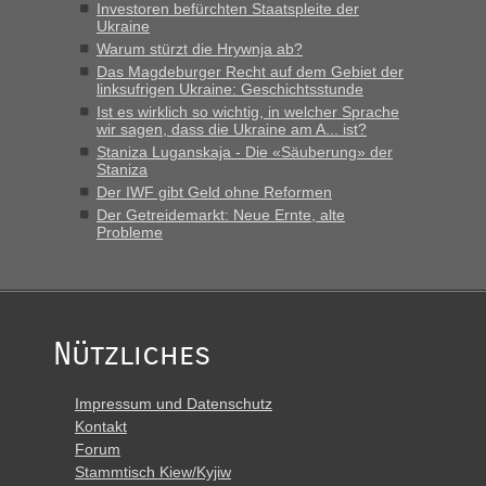
Investoren befürchten Staatspleite der
Grenzübergang zwischen Polen und der Ukraine geht es am
Ukraine
schnellsten?
Warum stürzt die Hrywnja ab?
„Derzeit, ist es überall sehr voll an den Grenzen Ukraine/
Das Magdeburger Recht auf dem Gebiet der
Polen. Zb. Krakovets 100 PKW ca. 10 h Wartezeit. Wollen
linksufrigen Ukraine: Geschichtsstunde
Montag rüber, versuchen es sehr früh.“
Ist es wirklich so wichtig, in welcher Sprache
wir sagen, dass die Ukraine am A... ist?
Staniza Luganskaja - Die «Säuberung» der
Staniza
Der IWF gibt Geld ohne Reformen
Der Getreidemarkt: Neue Ernte, alte
Probleme
Nützliches
Impressum und Datenschutz
Kontakt
Forum
Stammtisch Kiew/Kyjiw