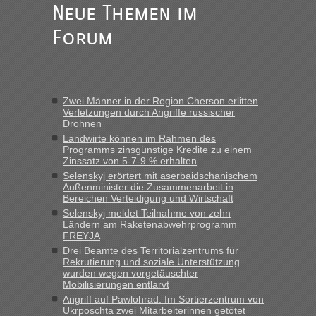
fast 11 Milliarden aufgedeckt
Neue Themen im
„Am besten wäre natürlich, wenn die Frau mit dabei ist.
Forum
Alleinreisende Männer stehen schließlich immer unter
Verdacht.“
Frank
in
Recht, Visa und Dokumente • Re: Seit Anfang des
Jahres haben die Zollbeamten Verstöße im Wert von fast 11
Zwei Männer in der Region Cherson erlitten
Milliarden aufgedeckt
Verletzungen durch Angriffe russischer
Drohnen
„Kein Zoll. Du musst an sich nur sagen dass das privat ist
und du nicht damit handeln willst. So lange das nicht
Landwirte können im Rahmen des
Programms zinsgünstige Kredite zu einem
Originalverpackt ist und ersichlich das nicht neu sollte es
Zinssatz von 5-7-9 % erhalten
keine Probleme geben“
Selenskyj erörtert mit aserbaidschanischem
Außenminister die Zusammenarbeit in
Eric
in
Recht, Visa und Dokumente • Deklaration
Bereichen Verteidigung und Wirtschaft
gebrauchter Kleidung beim Zoll
Selenskyj meldet Teilnahme von zehn
Ländern am Raketenabwehrprogramm
„Hallo Leute, ich weiß nicht, ob ich hier richtig bin mit meiner
FREYJA
Anfrage. Ich möchte 4 Umzugskartons mit gebrauchter
Drei Beamte des Territorialzentrums für
Straßen Kleidung bei der Einreise in die Ukraine
Rekrutierung und soziale Unterstützung
mitnehmen. Es ist gebrauchte Kleidung...“
wurden wegen vorgetäuschter
Mobilisierungen entlarvt
lev
in
Berichte und Reisetipps • Re: An welchem
Angriff auf Pawlohrad: Im Sortierzentrum von
Grenzübergang zwischen Polen und der Ukraine geht es am
Ukrposchta zwei Mitarbeiterinnen getötet