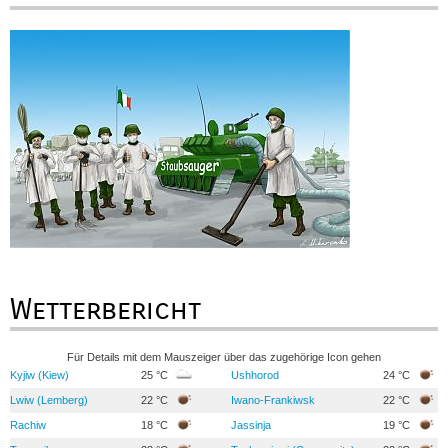
Wetterbericht
Für Details mit dem Mauszeiger über das zugehörige Icon gehen
Kyjiw (Kiew)
25 °C
Ushhorod
24 °C
Lwiw (Lemberg)
22 °C
Iwano-Frankiwsk
22 °C
Rachiw
18 °C
Jassinja
19 °C