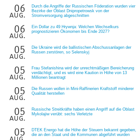
06
Durch die Angriffe der Russischen Föderation wurden vier
Bezirke der Oblast Dnipropetrowsk von der
aug.
Stromversorgung abgeschnitten
06
Ein Dollar zu 49 Hrywnja: Welchen Wechselkurs
prognostizieren Ökonomen bis Ende 2027?
aug.
05
Die Ukraine wird die ballistischen Abschussanlagen der
Russen zerstören, so Selenskyj
aug.
05
Frau Stefanishina wird der unrechtmäßigen Bereicherung
verdächtigt, und es wird eine Kaution in Höhe von 13
aug.
Millionen beantragt
05
Die Russen wollen in Mini-Raffinerien Kraftstoff minderer
Qualität herstellen
aug.
05
Russische Streitkräfte haben einen Angriff auf die Oblast
Mykolajiw verübt: sechs Verletzte
aug.
05
DTEK Energo hat die Höhe der Steuern bekannt gegeben,
die an den Staat und die Kommunen abgeführt wurden
aug.