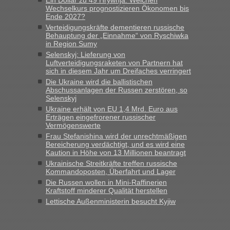
„Bin am Montag 15.6.26 um 8 Uhr in Urgyniw ausgereist,
Wechselkurs prognostizieren Ökonomen bis
das erste Mal an einem Montagmorgen ca. 15 Fahrzeuge
Ende 2027?
vor mir, bin sonst der Erste oder Zweite, egal, nach ca 20
Verteidigungskräfte dementieren russische
Minuten wurde dann die nächste Welle...“
Behauptung der „Einnahme“ von Ryschiwka
in Region Sumy
lev
in
Berichte und Reisetipps • Re: An welchem
Selenskyj: Lieferung von
Grenzübergang zwischen Polen und der Ukraine geht es am
Luftverteidigungsraketen von Partnern hat
schnellsten?
sich in diesem Jahr um Dreifaches verringert
Die Ukraine wird die ballistischen
„Derzeit, ist es überall sehr voll an den Grenzen Ukraine/
Abschussanlagen der Russen zerstören, so
Polen. Zb. Krakovets 100 PKW ca. 10 h Wartezeit. Wollen
Selenskyj
Montag rüber, versuchen es sehr früh.“
Ukraine erhält von EU 1,4 Mrd. Euro aus
Erträgen eingefrorener russischer
Vermögenswerte
Frau Stefanishina wird der unrechtmäßigen
Bereicherung verdächtigt, und es wird eine
Kaution in Höhe von 13 Millionen beantragt
Ukrainische Streitkräfte treffen russische
Kommandoposten, Überfahrt und Lager
Die Russen wollen in Mini-Raffinerien
Kraftstoff minderer Qualität herstellen
Lettische Außenministerin besucht Kyjiw