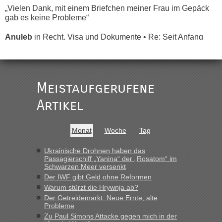
„Vielen Dank, mit einem Briefchen meiner Frau im Gepäck
gab es keine Probleme“
Anuleb
in
Recht, Visa und Dokumente • Re: Seit Anfang
des Jahres haben die Zollbeamten Verstöße im Wert von
fast 11 Milliarden aufgedeckt
„Am besten wäre natürlich, wenn die Frau mit dabei ist.
Alleinreisende Männer stehen schließlich immer unter
Meistaufgerufene
Verdacht.“
Artikel
Frank
in
Recht, Visa und Dokumente • Re: Seit Anfang des
Jahres haben die Zollbeamten Verstöße im Wert von fast 11
Milliarden aufgedeckt
Monat
Woche
Tag
„Kein Zoll. Du musst an sich nur sagen dass das privat ist
und du nicht damit handeln willst. So lange das nicht
Ukrainische Drohnen haben das
Passagierschiff „Yanina“ der „Rosatom“ im
Originalverpackt ist und ersichlich das nicht neu sollte es
Schwarzen Meer versenkt
keine Probleme geben“
Der IWF gibt Geld ohne Reformen
Warum stürzt die Hrywnja ab?
Eric
in
Recht, Visa und Dokumente • Deklaration
Der Getreidemarkt: Neue Ernte, alte
gebrauchter Kleidung beim Zoll
Probleme
„Hallo Leute, ich weiß nicht, ob ich hier richtig bin mit meiner
Zu Paul Simons Attacke gegen mich in der