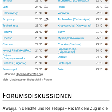
Ternopil
23 °C
Tscherniwzi (Czernowitz)
22 °C
Luzk
24 °C
Riwne
26 °C
Chmelnyzkyj
23 °C
Winnyzja
22 °C
Schytomyr
25 °C
Tschernihiw (Tschernigow)
23 °C
Tscherkassy
23 °C
Kropywnyzkyj (Kirowograd)
23 °C
Poltawa
21 °C
Sumy
21 °C
Odessa
26 °C
Mykolajiw (Nikolajew)
25 °C
Cherson
24 °C
Charkiw (Charkow)
23 °C
Saporischschja
Krywyj Rih (Kriwoj Rog)
24 °C
24 °C
(Saporoschje)
Dnipro
24 °C
Donezk
24 °C
(Dnepropetrowsk)
Luhansk (Lugansk)
23 °C
Simferopol
21 °C
Sewastopol
22 °C
Jalta
23 °C
Daten von
OpenWeatherMap.org
Mehr Ukrainewetter findet sich im
Forum
Forumsdiskussionen
Awarija
in
Berichte und Reisetipps • Re: Mit dem Zug in die