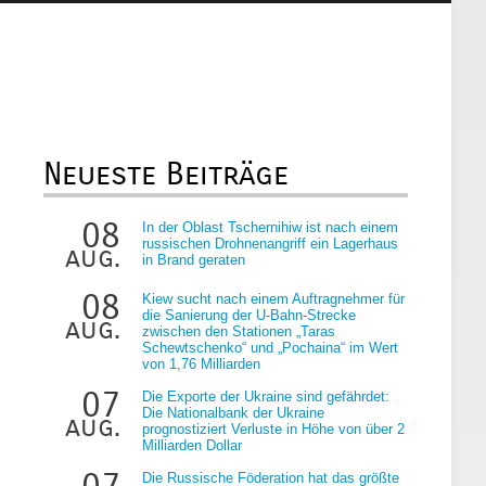
Neueste Beiträge
08
In der Oblast Tschernihiw ist nach einem
russischen Drohnenangriff ein Lagerhaus
aug.
in Brand geraten
08
Kiew sucht nach einem Auftragnehmer für
die Sanierung der U-Bahn-Strecke
aug.
zwischen den Stationen „Taras
Schewtschenko“ und „Pochaina“ im Wert
von 1,76 Milliarden
07
Die Exporte der Ukraine sind gefährdet:
Die Nationalbank der Ukraine
aug.
prognostiziert Verluste in Höhe von über 2
Milliarden Dollar
07
Die Russische Föderation hat das größte