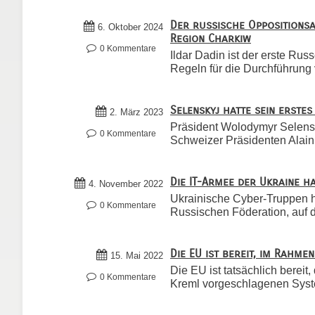
Der russische Oppositionsak
6. Oktober 2024
Region Charkiw
0 Kommentare
Ildar Dadin ist der erste Rus
Regeln für die Durchführung v
Selenskyj hatte sein erste
2. März 2023
Präsident Wolodymyr Selensk
0 Kommentare
Schweizer Präsidenten Alain B
Die IT-Armee der Ukraine h
4. November 2022
Ukrainische Cyber-Truppen h
0 Kommentare
Russischen Föderation, auf d
Die EU ist bereit, im Rahm
15. Mai 2022
Die EU ist tatsächlich berei
0 Kommentare
Kreml vorgeschlagenen Syste