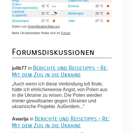
Rog)
(Saporoschje)
Dnipro
32 °C
Donezk
32 °C
(Dnepropetrowsk)
Luhansk
31 °C
Simferopol
29 °C
(Lugansk)
Sewastopol
27 °C
Jalta
27 °C
Daten von
OpenWeatherMap.org
Mehr Ukrainewetter findet sich im
Forum
Forumsdiskussionen
Berichte und Reisetipps • Re:
julib77
in
Mit dem Zug in die Ukraine
„Auch wenn ich diese Verbindung toll finde,
hätte ich ehrlicherweise Angst, von Polen aus
in die Ukraine zu reisen. Die Polen werden
immer gewaltsamer gegen Ukrainer und
ukrainische Projekte. Außerdem...“
Berichte und Reisetipps • Re:
Awarija
in
Mit dem Zug in die Ukraine