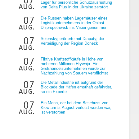
Lager für persönliche Schutzausrüstung
aug.
von Delta Plus in der Ukraine zerstört
07
Die Russen haben Lagerhäuser eines
Logistikunternehmens in der Oblast
aug.
Dnipropetrowsk ins Visier genommen
07
Selenskyj erörterte mit Drapatyj die
Verteidigung der Region Donezk
aug.
07
Fiktive Kraftstoffkäufe in Höhe von
mehreren Millionen Hrywnja: Ein
aug.
Großhandelsunternehmen wurde zur
Nachzahlung von Steuern verpflichtet
07
Die Metallindustrie ist aufgrund der
Blockade der Häfen ernsthaft gefährdet,
aug.
so ein Experte
07
Ein Mann, der bei dem Beschuss von
Kiew am 5. August verletzt worden war,
aug.
ist verstorben