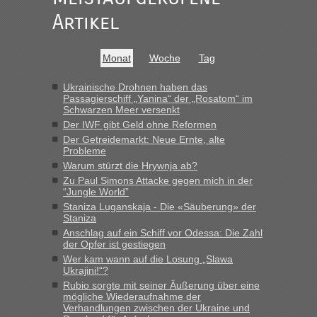
Verdacht.“
Artikel
Recht, Visa und Dokumente • Re: Seit
Frank
in
Anfang des Jahres haben die Zollbeamten
Monat
Woche
Tag
Verstöße im Wert von fast 11 Milliarden
aufgedeckt
Ukrainische Drohnen haben das
Passagierschiff „Yanina“ der „Rosatom“ im
„Kein Zoll. Du musst an sich nur sagen dass das privat ist
Schwarzen Meer versenkt
und du nicht damit handeln willst. So lange das nicht
Der IWF gibt Geld ohne Reformen
Originalverpackt ist und ersichlich das nicht neu sollte es
Der Getreidemarkt: Neue Ernte, alte
keine Probleme geben“
Probleme
Warum stürzt die Hrywnja ab?
Recht, Visa und Dokumente • Deklaration
Eric
in
Zu Paul Simons Attacke gegen mich in der
gebrauchter Kleidung beim Zoll
“Jungle World”
Staniza Luganskaja - Die «Säuberung» der
„Hallo Leute, ich weiß nicht, ob ich hier richtig bin mit meiner
Staniza
Anfrage. Ich möchte 4 Umzugskartons mit gebrauchter
Anschlag auf ein Schiff vor Odessa: Die Zahl
Straßen Kleidung bei der Einreise in die Ukraine
der Opfer ist gestiegen
mitnehmen. Es ist gebrauchte Kleidung...“
Wer kam wann auf die Losung „Slawa
Ukrajini!“?
Berichte und Reisetipps • Re: An welchem
lev
in
Rubio sorgte mit seiner Äußerung über eine
mögliche Wiederaufnahme der
Grenzübergang zwischen Polen und der Ukraine
Verhandlungen zwischen der Ukraine und
geht es am schnellsten?