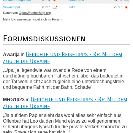
Sewastopol
28 °C
Jalta
29 °C
Daten von
OpenWeatherMap.org
Mehr Ukrainewetter findet sich im
Forum
Forumsdiskussionen
Berichte und Reisetipps • Re: Mit dem
Awarija
in
Zug in die Ukraine
„Ups, ja. Irgendwie war zwar die Rede von einem
durchgängig buchbaren Fahrschein, aber das bedeutet in
der Tat wohl nicht auch zugleich eine unterbrechungsfreie
und bequeme Fahrt mit der Bahn. Schade“
Berichte und Reisetipps • Re: Mit dem
MHG1023
in
Zug in die Ukraine
„Ja auf dem Papier sieht das wohl alles sehr einfach aus.
Offenbar hat Leo da den Mund etwas zu voll genommen,
scheint übrigens typisch für die private Verkehrsbranche zu
sein. Soweit ich sehe hat sich...“