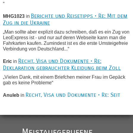
“
Berichte und Reisetipps • Re: Mit dem
MHG1023
in
Zug in die Ukraine
„Man sollte aber explizit dazu schreiben, daß es ein Zug von
LeoExpress ist - und nur auf deren Webseite kann man die
Fahrkarten kaufen. Zumindest ist es die erste Umsteigefreie
Verbindung von Deutschland...“
Recht, Visa und Dokumente • Re:
Eric
in
Deklaration gebrauchter Kleidung beim Zoll
„Vielen Dank, mit einem Briefchen meiner Frau im Gepäck
gab es keine Probleme“
Recht, Visa und Dokumente • Re: Seit
Anuleb
in
Anfang des Jahres haben die Zollbeamten
Verstöße im Wert von fast 11 Milliarden
aufgedeckt
„Am besten wäre natürlich, wenn die Frau mit dabei ist.
Meistaufgerufene
Alleinreisende Männer stehen schließlich immer unter