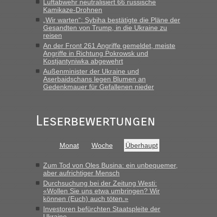
Luftabwehr neutralisiert 66 russische
Berichte und Reisetipps • Re: An welchem
lev
in
Kamikaze-Drohnen
Grenzübergang zwischen Polen und der Ukraine
„Wir warten“: Sybiha bestätigte die Pläne der
geht es am schnellsten?
Gesandten von Trump, in die Ukraine zu
reisen
„Derzeit, ist es überall sehr voll an den Grenzen Ukraine/
An der Front 261 Angriffe gemeldet, meiste
Polen. Zb. Krakovets 100 PKW ca. 10 h Wartezeit. Wollen
Angriffe in Richtung Pokrowsk und
Montag rüber, versuchen es sehr früh.“
Kostjantyniwka abgewehrt
Außenminister der Ukraine und
Aserbaidschans legen Blumen an
Gedenkmauer für Gefallenen nieder
Leserbewertungen
Monat
Woche
Überhaupt
Zum Tod von Oles Busina: ein unbequemer,
aber aufrichtiger Mensch
Durchsuchung bei der Zeitung Westi:
«Wollen Sie uns etwa umbringen? Wir
können (Euch) auch töten.»
Investoren befürchten Staatspleite der
Ukraine