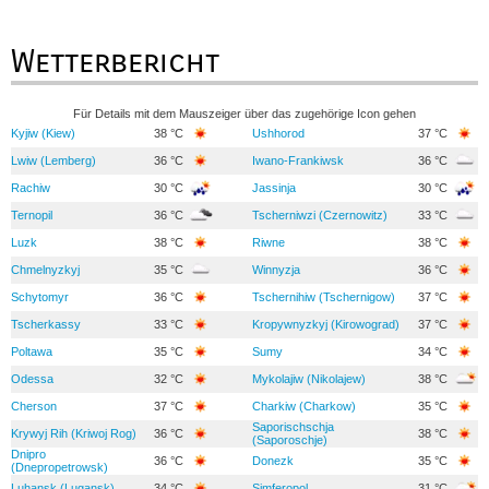
Wetterbericht
Für Details mit dem Mauszeiger über das zugehörige Icon gehen
Kyjiw (Kiew)
38 °C
Ushhorod
37 °C
Lwiw (Lemberg)
36 °C
Iwano-Frankiwsk
36 °C
Rachiw
30 °C
Jassinja
30 °C
Ternopil
36 °C
Tscherniwzi (Czernowitz)
33 °C
Luzk
38 °C
Riwne
38 °C
Chmelnyzkyj
35 °C
Winnyzja
36 °C
Schytomyr
36 °C
Tschernihiw (Tschernigow)
37 °C
Tscherkassy
33 °C
Kropywnyzkyj (Kirowograd)
37 °C
Poltawa
35 °C
Sumy
34 °C
Odessa
32 °C
Mykolajiw (Nikolajew)
38 °C
Cherson
37 °C
Charkiw (Charkow)
35 °C
Saporischschja
Krywyj Rih (Kriwoj Rog)
36 °C
38 °C
(Saporoschje)
Dnipro
36 °C
Donezk
35 °C
(Dnepropetrowsk)
Luhansk (Lugansk)
34 °C
Simferopol
31 °C