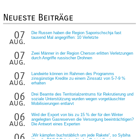
Neueste Beiträge
07
Die Russen haben die Region Saporischschja fast
tausend Mal angegriffen: 10 Verletzte
aug.
07
Zwei Männer in der Region Cherson erlitten Verletzungen
durch Angriffe russischer Drohnen
aug.
07
Landwirte können im Rahmen des Programms
zinsgünstige Kredite zu einem Zinssatz von 5-7-9 %
aug.
erhalten
06
Drei Beamte des Territorialzentrums für Rekrutierung und
soziale Unterstützung wurden wegen vorgetäuschter
aug.
Mobilisierungen entlarvt
06
Wird der Export von bis zu 15 % der für den Winter
angelegten Gasreserven die Versorgung beeinträchtigen?
aug.
Die Antwort eines Experten
06
„Wir kämpfen buchstäblich um jede Rakete“, so Sybiha