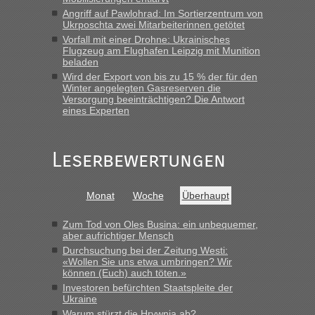
Minuten wurde dann die nächste Welle...“
Angriff auf Pawlohrad: Im Sortierzentrum von
Ukrposchta zwei Mitarbeiterinnen getötet
Berichte und Reisetipps • Re: An welchem
lev
in
Vorfall mit einer Drohne: Ukrainisches
Grenzübergang zwischen Polen und der Ukraine
Flugzeug am Flughafen Leipzig mit Munition
geht es am schnellsten?
beladen
Wird der Export von bis zu 15 % der für den
„Derzeit, ist es überall sehr voll an den Grenzen Ukraine/
Winter angelegten Gasreserven die
Polen. Zb. Krakovets 100 PKW ca. 10 h Wartezeit. Wollen
Versorgung beeinträchtigen? Die Antwort
eines Experten
Montag rüber, versuchen es sehr früh.“
Leserbewertungen
Monat
Woche
Überhaupt
Zum Tod von Oles Busina: ein unbequemer,
aber aufrichtiger Mensch
Durchsuchung bei der Zeitung Westi:
«Wollen Sie uns etwa umbringen? Wir
können (Euch) auch töten.»
Investoren befürchten Staatspleite der
Ukraine
Warum stürzt die Hrywnja ab?