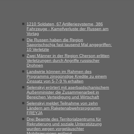
Grenzübergang zwischen Polen und der Ukraine
geht es am schnellsten?
„Wir sind mit unserem Wohnmobil, wie geplant am Montag
1210 Soldaten, 67 Artilleriesysteme, 386
15.6. in Krakovets rüber. Sehr zeitig los gegen 5 Uhr in der
Fahrzeuge - Kampfverluste der Russen am
Früh. Mit sehr sehr wenig Verkehr, super bis zur Grenze. Nur
Vortag
8 PKW vor der Schranke....“
Die Russen haben die Region
Saporischschja fast tausend Mal angegriffen:
Berichte und Reisetipps • Re: An welchem
Frank
in
10 Verletzte
Grenzübergang zwischen Polen und der Ukraine
Zwei Männer in der Region Cherson erlitten
Verletzungen durch Angriffe russischer
geht es am schnellsten?
Drohnen
„Gestern 6 Stunden warten vor der Grenze Richtung Polen
Landwirte können im Rahmen des
Programms zinsgünstige Kredite zu einem
in Krakowez mit dem Kleinbus. Abfertigung ging dann
Zinssatz von 5-7-9 % erhalten
schnell da auch Passagiere mit EU-Pass dabei waren“
Selenskyj erörtert mit aserbaidschanischem
Außenminister die Zusammenarbeit in
Berichte und Reisetipps • Re: An
Bernd D-UA
in
Bereichen Verteidigung und Wirtschaft
welchem Grenzübergang zwischen Polen und
Selenskyj meldet Teilnahme von zehn
der Ukraine geht es am schnellsten?
Ländern am Raketenabwehrprogramm
FREYJA
„Bin am Montag 15.6.26 um 8 Uhr in Urgyniw ausgereist,
Drei Beamte des Territorialzentrums für
das erste Mal an einem Montagmorgen ca. 15 Fahrzeuge
Rekrutierung und soziale Unterstützung
wurden wegen vorgetäuschter
vor mir, bin sonst der Erste oder Zweite, egal, nach ca 20
Mobilisierungen entlarvt