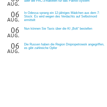
über die PAC-3-Raketen für das Patriot-System
aug.
06
In Odessa sprang ein 12-jähriges Mädchen aus dem 7:
Stock: Es wird wegen des Verdachts auf Selbstmord
aug.
ermittelt
06
Nun können Sie Taxis über die KI „Bolt“ bestellen
aug.
06
Die Russen haben die Region Dnipropetrowsk angegriffen,
es gibt zahlreiche Opfer
aug.