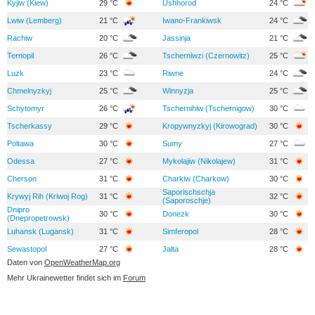
Kyjiw (Kiew)
29 °C
Ushhorod
24 °C
Lwiw (Lemberg)
21 °C
Iwano-Frankiwsk
24 °C
Rachiw
20 °C
Jassinja
21 °C
Ternopil
26 °C
Tscherniwzi (Czernowitz)
25 °C
Luzk
23 °C
Riwne
24 °C
Chmelnyzkyj
25 °C
Winnyzja
25 °C
Schytomyr
26 °C
Tschernihiw (Tschernigow)
30 °C
Tscherkassy
29 °C
Kropywnyzkyj (Kirowograd)
30 °C
Poltawa
30 °C
Sumy
27 °C
Odessa
27 °C
Mykolajiw (Nikolajew)
31 °C
Cherson
31 °C
Charkiw (Charkow)
30 °C
Saporischschja
Krywyj Rih (Kriwoj Rog)
31 °C
32 °C
(Saporoschje)
Dnipro
30 °C
Donezk
30 °C
(Dnepropetrowsk)
Luhansk (Lugansk)
31 °C
Simferopol
28 °C
Sewastopol
27 °C
Jalta
28 °C
Daten von
OpenWeatherMap.org
Mehr Ukrainewetter findet sich im
Forum