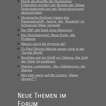
„Am besten wäre natürlich, wenn die Frau mit dabei ist.
Durch die Angriffe der Russischen
Föderation wurden vier Bezirke der Oblast
Alleinreisende Männer stehen schließlich immer unter
Dnipropetrowsk von der Stromversorgung
Verdacht.“
abgeschnitten
Ukrainische Drohnen haben das
Recht, Visa und Dokumente • Re: Seit
Frank
in
Passagierschiff „Yanina“ der „Rosatom“ im
Anfang des Jahres haben die Zollbeamten
Schwarzen Meer versenkt
Verstöße im Wert von fast 11 Milliarden
Der IWF gibt Geld ohne Reformen
Der Getreidemarkt: Neue Ernte, alte
aufgedeckt
Probleme
„Kein Zoll. Du musst an sich nur sagen dass das privat ist
Warum stürzt die Hrywnja ab?
und du nicht damit handeln willst. So lange das nicht
Zu Paul Simons Attacke gegen mich in der
Originalverpackt ist und ersichlich das nicht neu sollte es
“Jungle World”
keine Probleme geben“
Anschlag auf ein Schiff vor Odessa: Die Zahl
der Opfer ist gestiegen
Recht, Visa und Dokumente • Deklaration
Staniza Luganskaja - Die «Säuberung» der
Eric
in
Staniza
gebrauchter Kleidung beim Zoll
Wer kam wann auf die Losung „Slawa
Ukrajini!“?
„Hallo Leute, ich weiß nicht, ob ich hier richtig bin mit meiner
Anfrage. Ich möchte 4 Umzugskartons mit gebrauchter
Straßen Kleidung bei der Einreise in die Ukraine
mitnehmen. Es ist gebrauchte Kleidung...“
Neue Themen im
Forum
Berichte und Reisetipps • Re: An welchem
lev
in