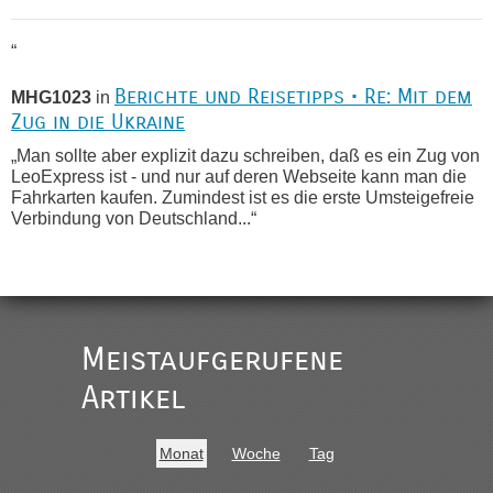
“
Berichte und Reisetipps • Re: Mit dem
MHG1023
in
Zug in die Ukraine
„Man sollte aber explizit dazu schreiben, daß es ein Zug von
LeoExpress ist - und nur auf deren Webseite kann man die
Fahrkarten kaufen. Zumindest ist es die erste Umsteigefreie
Verbindung von Deutschland...“
Recht, Visa und Dokumente • Re:
Eric
in
Deklaration gebrauchter Kleidung beim Zoll
„Vielen Dank, mit einem Briefchen meiner Frau im Gepäck
gab es keine Probleme“
Meistaufgerufene
Recht, Visa und Dokumente • Re: Seit
Artikel
Anuleb
in
Anfang des Jahres haben die Zollbeamten
Verstöße im Wert von fast 11 Milliarden
Monat
Woche
Tag
aufgedeckt