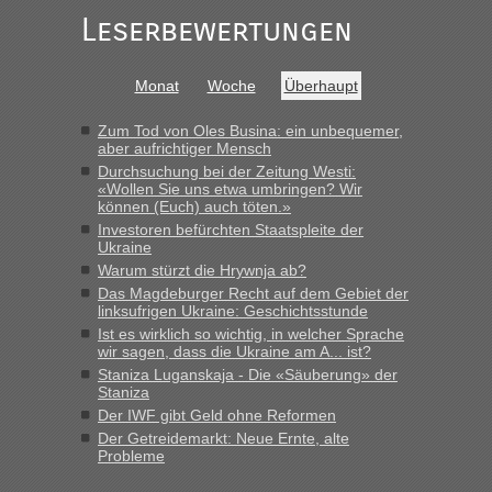
schnell da auch Passagiere mit EU-Pass dabei waren“
Leserbewertungen
Bernd D-UA
in
Berichte und Reisetipps • Re: An welchem
Grenzübergang zwischen Polen und der Ukraine geht es am
Monat
Woche
Überhaupt
schnellsten?
„Bin am Montag 15.6.26 um 8 Uhr in Urgyniw ausgereist,
Zum Tod von Oles Busina: ein unbequemer,
das erste Mal an einem Montagmorgen ca. 15 Fahrzeuge
aber aufrichtiger Mensch
vor mir, bin sonst der Erste oder Zweite, egal, nach ca 20
Durchsuchung bei der Zeitung Westi:
Minuten wurde dann die nächste Welle...“
«Wollen Sie uns etwa umbringen? Wir
können (Euch) auch töten.»
lev
in
Berichte und Reisetipps • Re: An welchem
Investoren befürchten Staatspleite der
Ukraine
Grenzübergang zwischen Polen und der Ukraine geht es am
schnellsten?
Warum stürzt die Hrywnja ab?
Das Magdeburger Recht auf dem Gebiet der
„Derzeit, ist es überall sehr voll an den Grenzen Ukraine/
linksufrigen Ukraine: Geschichtsstunde
Polen. Zb. Krakovets 100 PKW ca. 10 h Wartezeit. Wollen
Ist es wirklich so wichtig, in welcher Sprache
Montag rüber, versuchen es sehr früh.“
wir sagen, dass die Ukraine am A... ist?
Staniza Luganskaja - Die «Säuberung» der
Staniza
Der IWF gibt Geld ohne Reformen
Der Getreidemarkt: Neue Ernte, alte
Probleme