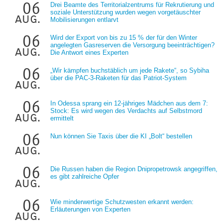
06
Drei Beamte des Territorialzentrums für Rekrutierung und
soziale Unterstützung wurden wegen vorgetäuschter
aug.
Mobilisierungen entlarvt
06
Wird der Export von bis zu 15 % der für den Winter
angelegten Gasreserven die Versorgung beeinträchtigen?
aug.
Die Antwort eines Experten
06
„Wir kämpfen buchstäblich um jede Rakete“, so Sybiha
über die PAC-3-Raketen für das Patriot-System
aug.
06
In Odessa sprang ein 12-jähriges Mädchen aus dem 7:
Stock: Es wird wegen des Verdachts auf Selbstmord
aug.
ermittelt
06
Nun können Sie Taxis über die KI „Bolt“ bestellen
aug.
06
Die Russen haben die Region Dnipropetrowsk angegriffen,
es gibt zahlreiche Opfer
aug.
06
Wie minderwertige Schutzwesten erkannt werden:
Erläuterungen von Experten
aug.