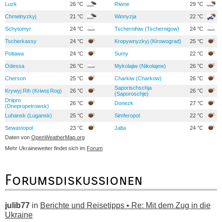
Luzk
26 °C
Riwne
29 °C
Chmelnyzkyj
21 °C
Winnyzja
22 °C
Schytomyr
24 °C
Tschernihiw (Tschernigow)
24 °C
Tscherkassy
24 °C
Kropywnyzkyj (Kirowograd)
25 °C
Poltawa
24 °C
Sumy
22 °C
Odessa
26 °C
Mykolajiw (Nikolajew)
26 °C
Cherson
25 °C
Charkiw (Charkow)
26 °C
Saporischschja
Krywyj Rih (Kriwoj Rog)
26 °C
26 °C
(Saporoschje)
Dnipro
26 °C
Donezk
27 °C
(Dnepropetrowsk)
Luhansk (Lugansk)
25 °C
Simferopol
22 °C
Sewastopol
23 °C
Jalta
24 °C
Daten von
OpenWeatherMap.org
Mehr Ukrainewetter findet sich im
Forum
Forumsdiskussionen
julib77
in
Berichte und Reisetipps • Re: Mit dem Zug in die
Ukraine