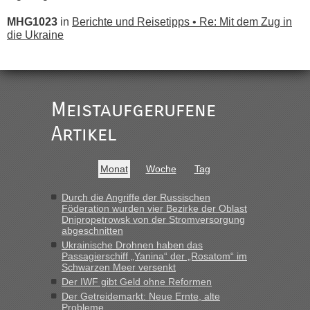
MHG1023
in
Berichte und Reisetipps • Re: Mit dem Zug in
die Ukraine
„
Der Link zum Anbieter ist ja da.
Meistaufgerufene
Ist korrekt, aber ich finde man hätte trotzdem im Text gleich
darauf hinweisen können.
Artikel
War aber nicht "böse" gemeint ...
Bis jetzt sind die Tickets auch noch nicht auf der Webseite
buchbar - warum auch immer ...
Monat
Woche
Tag
Hab´s versucht - bekomme aber immer angezeigt "auf dieser
Strecke fahren wir nicht"
Durch die Angriffe der Russischen
Föderation wurden vier Bezirke der Oblast
Dnipropetrowsk von der Stromversorgung
abgeschnitten
“
Ukrainische Drohnen haben das
Passagierschiff „Yanina“ der „Rosatom“ im
MHG1023
in
Berichte und Reisetipps • Re: Mit dem Zug in
Schwarzen Meer versenkt
die Ukraine
Der IWF gibt Geld ohne Reformen
Der Getreidemarkt: Neue Ernte, alte
„Man sollte aber explizit dazu schreiben, daß es ein Zug von
Probleme