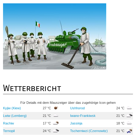
Wetterbericht
Für Details mit dem Mauszeiger über das zugehörige Icon gehen
Kyjiw (Kiew)
27 °C
Ushhorod
24 °C
Lwiw (Lemberg)
21 °C
Iwano-Frankiwsk
21 °C
Rachiw
17 °C
Jassinja
18 °C
Ternopil
24 °C
Tscherniwzi (Czernowitz)
21 °C