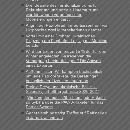
keine Probleme geben“
Drei Beamte des Territorialzentrums für
Rekrutierung und soziale Unterstützung
Eric
in
Recht, Visa und Dokumente • Deklaration
wurden wegen vorgetäuschter
gebrauchter Kleidung beim Zoll
Mobilisierungen entlarvt
Angriff auf Pawlohrad: Im Sortierzentrum von
„Hallo Leute, ich weiß nicht, ob ich hier richtig bin mit meiner
Ukrposchta zwei Mitarbeiterinnen getötet
Anfrage. Ich möchte 4 Umzugskartons mit gebrauchter
Vorfall mit einer Drohne: Ukrainisches
Straßen Kleidung bei der Einreise in die Ukraine
Flugzeug am Flughafen Leipzig mit Munition
mitnehmen. Es ist gebrauchte Kleidung...“
beladen
Wird der Export von bis zu 15 % der für den
lev
in
Berichte und Reisetipps • Re: An welchem
Winter angelegten Gasreserven die
Grenzübergang zwischen Polen und der Ukraine geht es am
Versorgung beeinträchtigen? Die Antwort
schnellsten?
eines Experten
Außenminister: Wir kämpfen buchstäblich
„Wir sind mit unserem Wohnmobil, wie geplant am Montag
um jede Patriot-Rakete, die Beratungen
15.6. in Krakovets rüber. Sehr zeitig los gegen 5 Uhr in der
bezüglich der Lizenzen dauern an
Früh. Mit sehr sehr wenig Verkehr, super bis zur Grenze. Nur
Projekt Freya und ukrainische Ballistik:
8 PKW vor der Schranke....“
Selenskyj erhofft Ergebnisse 2026-2027
„Wir kämpfen buchstäblich um jede Rakete“,
Frank
in
Berichte und Reisetipps • Re: An welchem
so Sybiha über die PAC-3-Raketen für das
Grenzübergang zwischen Polen und der Ukraine geht es am
Patriot-System
schnellsten?
Generalstab bestätigt Treffer auf Raffinerien
in Jaroslawl und Ufa
„Gestern 6 Stunden warten vor der Grenze Richtung Polen
in Krakowez mit dem Kleinbus. Abfertigung ging dann