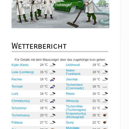
Wetterbericht
Für Details mit dem Mauszeiger über das zugehörige Icon gehen
Kyjiw (Kiew)
24 °C
Ushhorod
19 °C
Iwano-
Lwiw (Lemberg)
15 °C
18 °C
Frankiwsk
Rachiw
16 °C
Jassinja
16 °C
Tscherniwzi
Ternopil
17 °C
18 °C
(Czernowitz)
Luzk
16 °C
Riwne
16 °C
Chmelnyzkyj
17 °C
Winnyzja
21 °C
Tschernihiw
Schytomyr
19 °C
21 °C
(Tschernigow)
Kropywnyzkyj
Tscherkassy
23 °C
25 °C
(Kirowograd)
Poltawa
27 °C
Sumy
22 °C
Mykolajiw