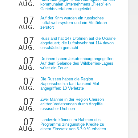
aug.
kommunalen Unternehmens „Pleso“ ein
Gerichtsverfahren eingeleitet
07
Auf der Krim wurden ein russisches
Luftabwehrsystem und ein Militärkran
aug.
zerstört
07
Russland hat 147 Drohnen auf die Ukraine
abgefeuert; die Luftabwehr hat 114 davon
aug.
unschädlich gemacht
07
Drohnen haben Jekaterinburg angegriffen:
Auf dem Gelände des Wildberries-Lagers
aug.
wütet ein Feuer
07
Die Russen haben die Region
Saporischschja fast tausend Mal
aug.
angegriffen: 10 Verletzte
07
Zwei Männer in der Region Cherson
erlitten Verletzungen durch Angriffe
aug.
russischer Drohnen
07
Landwirte können im Rahmen des
Programms zinsgünstige Kredite zu
aug.
einem Zinssatz von 5-7-9 % erhalten