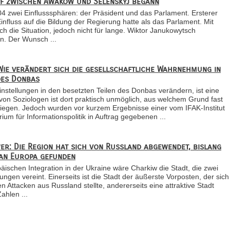
pf zwischen Awakow und Selenskyj begann
004 zwei Einflusssphären: der Präsident und das Parlament. Ersterer
Einfluss auf die Bildung der Regierung hatte als das Parlament. Mit
h die Situation, jedoch nicht für lange. Wiktor Janukowytsch
en. Der Wunsch ...
Wie verändert sich die gesellschaftliche Wahrnehmung in
des Donbas
Einstellungen in den besetzten Teilen des Donbas verändern, ist eine
von Soziologen ist dort praktisch unmöglich, aus welchem Grund fast
liegen. Jedoch wurden vor kurzem Ergebnisse einer vom IFAK-Institut
um für Informationspolitik in Auftrag gegebenen ...
r: Die Region hat sich von Russland abgewendet, bislang
 an Europa gefunden
opäischen Integration in der Ukraine wäre Charkiw die Stadt, die zwei
ngen vereint. Einerseits ist die Stadt der äußerste Vorposten, der sich
 Attacken aus Russland stellte, andererseits eine attraktive Stadt
ahlen ...