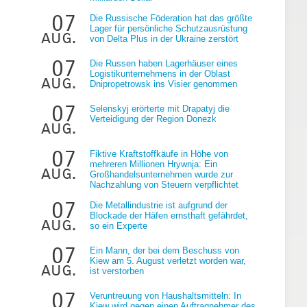
07
Die Russische Föderation hat das größte
Lager für persönliche Schutzausrüstung
aug.
von Delta Plus in der Ukraine zerstört
07
Die Russen haben Lagerhäuser eines
Logistikunternehmens in der Oblast
aug.
Dnipropetrowsk ins Visier genommen
07
Selenskyj erörterte mit Drapatyj die
Verteidigung der Region Donezk
aug.
07
Fiktive Kraftstoffkäufe in Höhe von
mehreren Millionen Hrywnja: Ein
aug.
Großhandelsunternehmen wurde zur
Nachzahlung von Steuern verpflichtet
07
Die Metallindustrie ist aufgrund der
Blockade der Häfen ernsthaft gefährdet,
aug.
so ein Experte
07
Ein Mann, der bei dem Beschuss von
Kiew am 5. August verletzt worden war,
aug.
ist verstorben
07
Veruntreuung von Haushaltsmitteln: In
Kiew wird gegen einen Auftragnehmer des