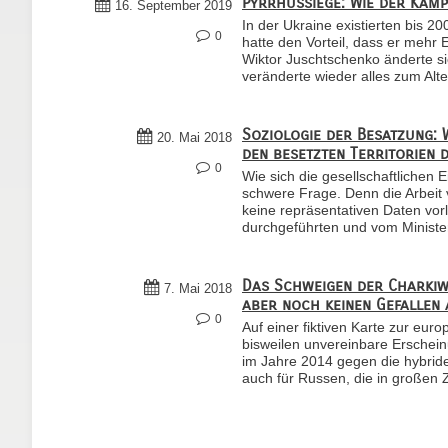
Pyrrhussiege: Wie der Kam
16. September 2019
In der Ukraine existierten bis 2
0
hatte den Vorteil, dass er mehr 
Wiktor Juschtschenko änderte sic
veränderte wieder alles zum Alt
Soziologie der Besatzung: 
20. Mai 2018
den besetzten Territorien 
0
Wie sich die gesellschaftlichen 
schwere Frage. Denn die Arbeit 
keine repräsentativen Daten vor
durchgeführten und vom Ministeri
Das Schweigen der Charkiwe
7. Mai 2018
aber noch keinen Gefallen
0
Auf einer fiktiven Karte zur eur
bisweilen unvereinbare Erscheinu
im Jahre 2014 gegen die hybriden
auch für Russen, die in großen Z