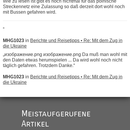
Wie zu lesen ist gibt es noch nichtmal für das polnische
Streckennetz eine Zulassung so daß derzeit dort wohl noch
mit Bussen gefahren wird.
“
MHG1023
in
Berichte und Reisetipps • Re: Mit dem Zug in
die Ukraine
„изображение.png изображение.png Da muß man wohl mit
den Daten etwas herumspielen ... Da wird wohl noch nicht
täglich gefahren. Trotzdem Danke.“
MHG1023
in
Berichte und Reisetipps • Re: Mit dem Zug in
die Ukraine
„
Der Link zum Anbieter ist ja da.
Meistaufgerufene
Ist korrekt, aber ich finde man hätte trotzdem im Text gleich
darauf hinweisen können.
Artikel
War aber nicht "böse" gemeint ...