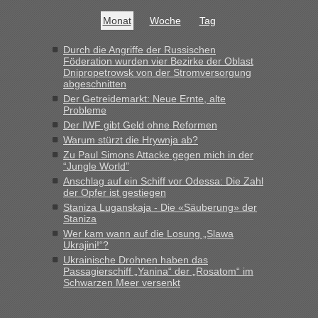
Bis jetzt sind die Tickets auch noch nicht auf der Webseite
buchbar - warum auch immer ...
Monat
Woche
Tag
Hab´s versucht - bekomme aber immer angezeigt "auf dieser
Strecke fahren wir nicht"
Durch die Angriffe der Russischen
Föderation wurden vier Bezirke der Oblast
Dnipropetrowsk von der Stromversorgung
abgeschnitten
“
Der Getreidemarkt: Neue Ernte, alte
Probleme
MHG1023
in
Berichte und Reisetipps • Re: Mit dem Zug in
Der IWF gibt Geld ohne Reformen
die Ukraine
Warum stürzt die Hrywnja ab?
„Man sollte aber explizit dazu schreiben, daß es ein Zug von
Zu Paul Simons Attacke gegen mich in der
LeoExpress ist - und nur auf deren Webseite kann man die
“Jungle World”
Fahrkarten kaufen. Zumindest ist es die erste Umsteigefreie
Anschlag auf ein Schiff vor Odessa: Die Zahl
Verbindung von Deutschland...“
der Opfer ist gestiegen
Staniza Luganskaja - Die «Säuberung» der
Staniza
Eric
in
Recht, Visa und Dokumente • Re: Deklaration
gebrauchter Kleidung beim Zoll
Wer kam wann auf die Losung „Slawa
Ukrajini!“?
„Vielen Dank, mit einem Briefchen meiner Frau im Gepäck
Ukrainische Drohnen haben das
gab es keine Probleme“
Passagierschiff „Yanina“ der „Rosatom“ im
Schwarzen Meer versenkt
Anuleb
in
Recht, Visa und Dokumente • Re: Seit Anfang
des Jahres haben die Zollbeamten Verstöße im Wert von