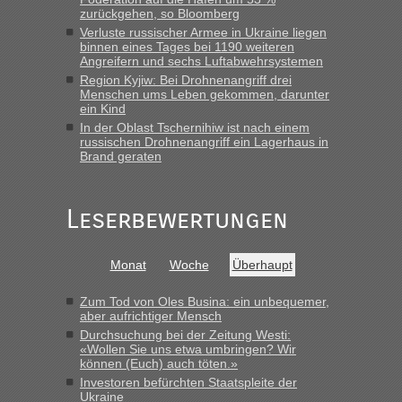
schnellsten?
zurückgehen, so Bloomberg
Verluste russischer Armee in Ukraine liegen
„Wir sind mit unserem Wohnmobil, wie geplant am Montag
binnen eines Tages bei 1190 weiteren
15.6. in Krakovets rüber. Sehr zeitig los gegen 5 Uhr in der
Angreifern und sechs Luftabwehrsystemen
Früh. Mit sehr sehr wenig Verkehr, super bis zur Grenze. Nur
Region Kyjiw: Bei Drohnenangriff drei
8 PKW vor der Schranke....“
Menschen ums Leben gekommen, darunter
ein Kind
Frank
in
Berichte und Reisetipps • Re: An welchem
In der Oblast Tschernihiw ist nach einem
Grenzübergang zwischen Polen und der Ukraine geht es am
russischen Drohnenangriff ein Lagerhaus in
schnellsten?
Brand geraten
„Gestern 6 Stunden warten vor der Grenze Richtung Polen
in Krakowez mit dem Kleinbus. Abfertigung ging dann
Leserbewertungen
schnell da auch Passagiere mit EU-Pass dabei waren“
Bernd D-UA
in
Berichte und Reisetipps • Re: An welchem
Monat
Woche
Überhaupt
Grenzübergang zwischen Polen und der Ukraine geht es am
schnellsten?
Zum Tod von Oles Busina: ein unbequemer,
„Bin am Montag 15.6.26 um 8 Uhr in Urgyniw ausgereist,
aber aufrichtiger Mensch
das erste Mal an einem Montagmorgen ca. 15 Fahrzeuge
Durchsuchung bei der Zeitung Westi:
vor mir, bin sonst der Erste oder Zweite, egal, nach ca 20
«Wollen Sie uns etwa umbringen? Wir
Minuten wurde dann die nächste Welle...“
können (Euch) auch töten.»
Investoren befürchten Staatspleite der
lev
in
Berichte und Reisetipps • Re: An welchem
Ukraine