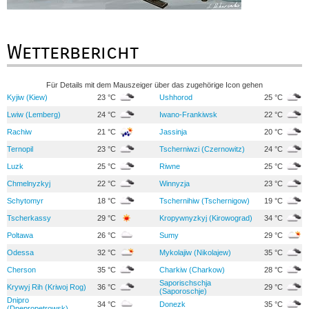
Wetterbericht
Für Details mit dem Mauszeiger über das zugehörige Icon gehen
Kyjiw (Kiew)
23 °C
Ushhorod
25 °C
Lwiw (Lemberg)
24 °C
Iwano-Frankiwsk
22 °C
Rachiw
21 °C
Jassinja
20 °C
Ternopil
23 °C
Tscherniwzi (Czernowitz)
24 °C
Luzk
25 °C
Riwne
25 °C
Chmelnyzkyj
22 °C
Winnyzja
23 °C
Schytomyr
18 °C
Tschernihiw (Tschernigow)
19 °C
Tscherkassy
29 °C
Kropywnyzkyj (Kirowograd)
34 °C
Poltawa
26 °C
Sumy
29 °C
Odessa
32 °C
Mykolajiw (Nikolajew)
35 °C
Cherson
35 °C
Charkiw (Charkow)
28 °C
Saporischschja
Krywyj Rih (Kriwoj Rog)
36 °C
29 °C
(Saporoschje)
Dnipro
34 °C
Donezk
35 °C
(Dnepropetrowsk)