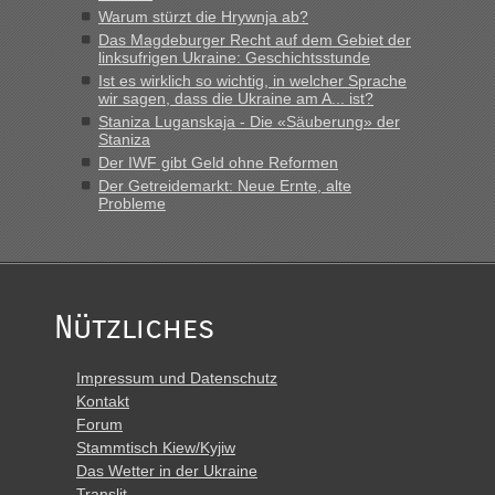
Grenzübergang zwischen Polen und der Ukraine geht es am
Warum stürzt die Hrywnja ab?
schnellsten?
Das Magdeburger Recht auf dem Gebiet der
linksufrigen Ukraine: Geschichtsstunde
„Derzeit, ist es überall sehr voll an den Grenzen Ukraine/
Ist es wirklich so wichtig, in welcher Sprache
Polen. Zb. Krakovets 100 PKW ca. 10 h Wartezeit. Wollen
wir sagen, dass die Ukraine am A... ist?
Montag rüber, versuchen es sehr früh.“
Staniza Luganskaja - Die «Säuberung» der
Staniza
Der IWF gibt Geld ohne Reformen
Der Getreidemarkt: Neue Ernte, alte
Probleme
Nützliches
Impressum und Datenschutz
Kontakt
Forum
Stammtisch Kiew/Kyjiw
Das Wetter in der Ukraine
Translit