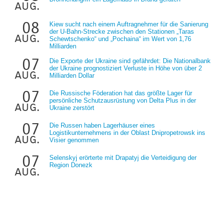
aug.
08
Kiew sucht nach einem Auftragnehmer für die Sanierung
der U-Bahn-Strecke zwischen den Stationen „Taras
aug.
Schewtschenko“ und „Pochaina“ im Wert von 1,76
Milliarden
07
Die Exporte der Ukraine sind gefährdet: Die Nationalbank
der Ukraine prognostiziert Verluste in Höhe von über 2
aug.
Milliarden Dollar
07
Die Russische Föderation hat das größte Lager für
persönliche Schutzausrüstung von Delta Plus in der
aug.
Ukraine zerstört
07
Die Russen haben Lagerhäuser eines
Logistikunternehmens in der Oblast Dnipropetrowsk ins
aug.
Visier genommen
07
Selenskyj erörterte mit Drapatyj die Verteidigung der
Region Donezk
aug.