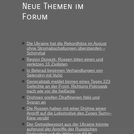
fast 11 Milliarden aufgedeckt
Neue Themen im
„Am besten wäre natürlich, wenn die Frau mit dabei ist.
Forum
Alleinreisende Männer stehen schließlich immer unter
Verdacht.“
Frank
in
Recht, Visa und Dokumente • Re: Seit Anfang des
Jahres haben die Zollbeamten Verstöße im Wert von fast 11
Die Ukraine hat die Rekordhitze im August
Milliarden aufgedeckt
ohne Stromabschaltungen überstanden –
Schmyhal
„Kein Zoll. Du musst an sich nur sagen dass das privat ist
und du nicht damit handeln willst. So lange das nicht
Region Donezk: Russen töten einen und
verletzen 15 Zivilisten
Originalverpackt ist und ersichlich das nicht neu sollte es
In Belgrad beginnen Verhandlungen von
keine Probleme geben“
Selenskyj mit Vučić
Generalstab meldet binnen eines Tages 223
Eric
in
Recht, Visa und Dokumente • Deklaration
Gefechte an der Front, Richtung Pokrowsk
gebrauchter Kleidung beim Zoll
nach wie vor die heißeste
„Hallo Leute, ich weiß nicht, ob ich hier richtig bin mit meiner
Drohnen greifen Ölraffinerien Ilskij und
Sysran an
Anfrage. Ich möchte 4 Umzugskartons mit gebrauchter
Straßen Kleidung bei der Einreise in die Ukraine
Die Russen haben mit einer Drohne einen
Angriff auf die Lokomotive des Zuges Sumy–
mitnehmen. Es ist gebrauchte Kleidung...“
Kiew verübt
Der Getreideexport aus der Ukraine könnte
lev
in
Berichte und Reisetipps • Re: An welchem
aufgrund der Angriffe der Russischen
Grenzübergang zwischen Polen und der Ukraine geht es am
Föderation auf die Häfen um 53 %