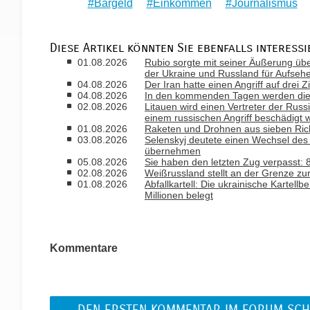
Bargeld
Einkommen
Journalismus
Diese Artikel könnten Sie ebenfalls interessi
01.08.2026
Rubio sorgte mit seiner Äußerung ü
der Ukraine und Russland für Aufseh
04.08.2026
Der Iran hatte einen Angriff auf drei 
04.08.2026
In den kommenden Tagen werden die T
02.08.2026
Litauen wird einen Vertreter der Russ
einem russischen Angriff beschädigt 
01.08.2026
Raketen und Drohnen aus sieben Rich
03.08.2026
Selenskyj deutete einen Wechsel des B
übernehmen
05.08.2026
Sie haben den letzten Zug verpasst
02.08.2026
Weißrussland stellt an der Grenze zu
01.08.2026
Abfallkartell: Die ukrainische Kartell
Millionen belegt
Kommentare
DEN ERSTEN KOMMENTAR IM FORUM SCH