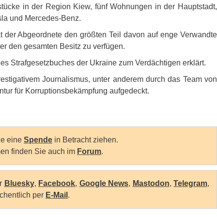
tücke in der Region Kiew, fünf Wohnungen in der Hauptstadt,
sla und Mercedes-Benz.
at der Abgeordnete den größten Teil davon auf enge Verwandte
ber den gesamten Besitz zu verfügen.
es Strafgesetzbuches der Ukraine zum Verdächtigen erklärt.
nvestigativem Journalismus, unter anderem durch das Team von
entur für Korruptionsbekämpfung aufgedeckt.
Sie eine
Spende
in Betracht ziehen.
en finden Sie auch im
Forum
.
er
Bluesky
,
Facebook
,
Google News
,
Mastodon
,
Telegram
,
chentlich per
E-Mail
.