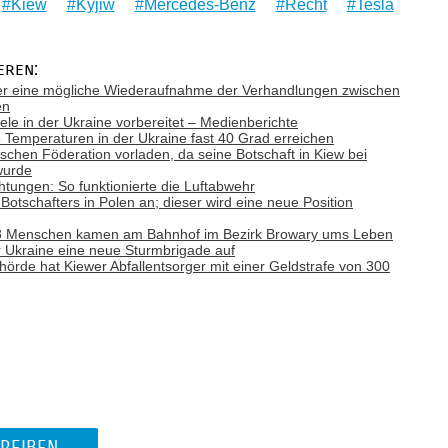
Kiew
Kyjiw
Mercedes-Benz
Recht
Tesla
eren:
ber eine mögliche Wiederaufnahme der Verhandlungen zwischen
en
Ziele in der Ukraine vorbereitet – Medienberichte
emperaturen in der Ukraine fast 40 Grad erreichen
ischen Föderation vorladen, da seine Botschaft in Kiew bei
wurde
tungen: So funktionierte die Luftabwehr
otschafters in Polen an; dieser wird eine neue Position
: 8 Menschen kamen am Bahnhof im Bezirk Browary ums Leben
r Ukraine eine neue Sturmbrigade auf
behörde hat Kiewer Abfallentsorger mit einer Geldstrafe von 300
REIBEN