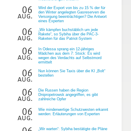
06
Wird der Export von bis zu 15 % der für
den Winter angelegten Gasreserven die
aug.
Versorgung beeinträchtigen? Die Antwort
eines Experten
06
„Wir kämpfen buchstäblich um jede
Rakete“, so Sybiha über die PAC-3-
aug.
Raketen für das Patriot-System
06
In Odessa sprang ein 12-jähriges
Mädchen aus dem 7: Stock: Es wird
aug.
wegen des Verdachts auf Selbstmord
ermittelt
06
Nun können Sie Taxis über die KI „Bolt“
bestellen
aug.
06
Die Russen haben die Region
Dnipropetrowsk angegriffen, es gibt
aug.
zahlreiche Opfer
06
Wie minderwertige Schutzwesten erkannt
werden: Erläuterungen von Experten
aug.
06
„Wir warten“: Sybiha bestätigte die Pläne