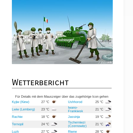
Wetterbericht
Für Details mit dem Mauszeiger über das zugehörige Icon gehen
Kyjiw (Kiew)
27 °C
Ushhorod
25 °C
Iwano-
Lwiw (Lemberg)
23 °C
21 °C
Frankiwsk
Rachiw
18 °C
Jassinja
19 °C
Tscherniwzi
Ternopil
24 °C
21 °C
(Czernowitz)
Luzk
27 °C
Riwne
28 °C