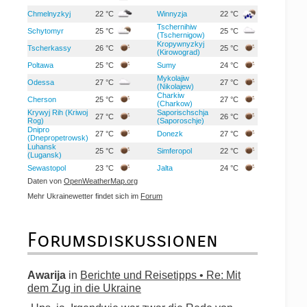
Chmelnyzkyj
22 °C
Winnyzja
22 °C
Tschernihiw
Schytomyr
25 °C
25 °C
(Tschernigow)
Kropywnyzkyj
Tscherkassy
26 °C
25 °C
(Kirowograd)
Poltawa
25 °C
Sumy
24 °C
Mykolajiw
Odessa
27 °C
27 °C
(Nikolajew)
Charkiw
Cherson
25 °C
27 °C
(Charkow)
Krywyj Rih (Kriwoj
Saporischschja
27 °C
26 °C
Rog)
(Saporoschje)
Dnipro
27 °C
Donezk
27 °C
(Dnepropetrowsk)
Luhansk
25 °C
Simferopol
22 °C
(Lugansk)
Sewastopol
23 °C
Jalta
24 °C
Daten von
OpenWeatherMap.org
Mehr Ukrainewetter findet sich im
Forum
Forumsdiskussionen
Awarija
in
Berichte und Reisetipps • Re: Mit
dem Zug in die Ukraine