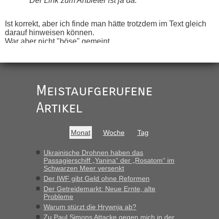
Der Link zum Anbieter ist ja da.
Ist korrekt, aber ich finde man hätte trotzdem im Text gleich
darauf hinweisen können.
War aber nicht "böse" gemeint ...
Bis jetzt sind die Tickets auch noch nicht auf der Webseite
buchbar - warum auch immer ...
Hab´s versucht - bekomme aber immer angezeigt "auf dieser
Strecke fahren wir nicht"
Meistaufgerufene
Artikel
“
MHG1023
in
Berichte und Reisetipps • Re: Mit dem Zug in
Monat
Woche
Tag
die Ukraine
„Man sollte aber explizit dazu schreiben, daß es ein Zug von
Ukrainische Drohnen haben das
Passagierschiff „Yanina“ der „Rosatom“ im
LeoExpress ist - und nur auf deren Webseite kann man die
Schwarzen Meer versenkt
Fahrkarten kaufen. Zumindest ist es die erste Umsteigefreie
Der IWF gibt Geld ohne Reformen
Verbindung von Deutschland...“
Der Getreidemarkt: Neue Ernte, alte
Probleme
Eric
in
Recht, Visa und Dokumente • Re: Deklaration
Warum stürzt die Hrywnja ab?
gebrauchter Kleidung beim Zoll
Zu Paul Simons Attacke gegen mich in der