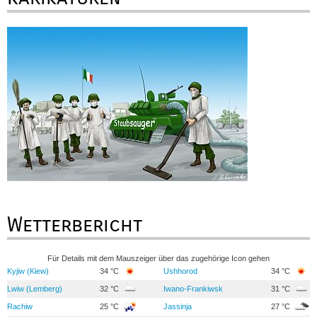
Wetterbericht
Für Details mit dem Mauszeiger über das zugehörige Icon gehen
Kyjiw (Kiew)
34 °C
Ushhorod
34 °C
Lwiw (Lemberg)
32 °C
Iwano-Frankiwsk
31 °C
Rachiw
25 °C
Jassinja
27 °C