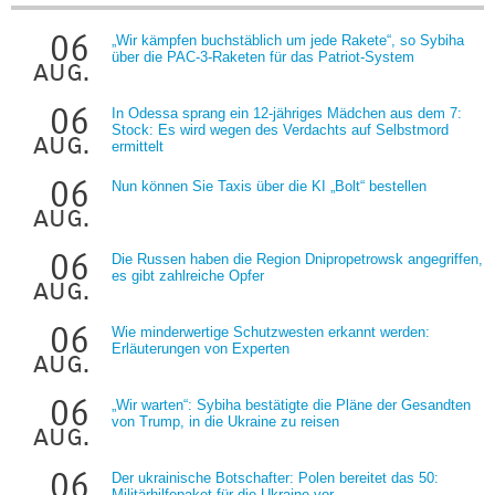
06
„Wir kämpfen buchstäblich um jede Rakete“, so Sybiha
über die PAC-3-Raketen für das Patriot-System
aug.
06
In Odessa sprang ein 12-jähriges Mädchen aus dem 7:
Stock: Es wird wegen des Verdachts auf Selbstmord
aug.
ermittelt
06
Nun können Sie Taxis über die KI „Bolt“ bestellen
aug.
06
Die Russen haben die Region Dnipropetrowsk angegriffen,
es gibt zahlreiche Opfer
aug.
06
Wie minderwertige Schutzwesten erkannt werden:
Erläuterungen von Experten
aug.
06
„Wir warten“: Sybiha bestätigte die Pläne der Gesandten
von Trump, in die Ukraine zu reisen
aug.
06
Der ukrainische Botschafter: Polen bereitet das 50:
Militärhilfepaket für die Ukraine vor