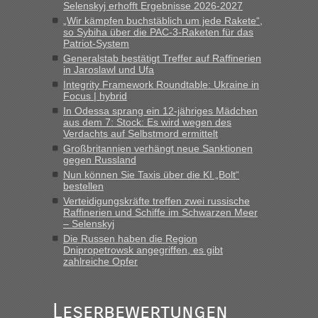
Selenskyj erhofft Ergebnisse 2026-2027
Straßen Kleidung bei der Einreise in die Ukraine
„Wir kämpfen buchstäblich um jede Rakete“,
mitnehmen. Es ist gebrauchte Kleidung...“
so Sybiha über die PAC-3-Raketen für das
Patriot-System
lev
in
Berichte und Reisetipps • Re: An welchem
Generalstab bestätigt Treffer auf Raffinerien
Grenzübergang zwischen Polen und der Ukraine geht es am
in Jaroslawl und Ufa
schnellsten?
Integrity Framework Roundtable: Ukraine in
Focus | hybrid
„Wir sind mit unserem Wohnmobil, wie geplant am Montag
15.6. in Krakovets rüber. Sehr zeitig los gegen 5 Uhr in der
In Odessa sprang ein 12-jähriges Mädchen
aus dem 7: Stock: Es wird wegen des
Früh. Mit sehr sehr wenig Verkehr, super bis zur Grenze. Nur
Verdachts auf Selbstmord ermittelt
8 PKW vor der Schranke....“
Großbritannien verhängt neue Sanktionen
gegen Russland
Frank
in
Berichte und Reisetipps • Re: An welchem
Nun können Sie Taxis über die KI „Bolt“
Grenzübergang zwischen Polen und der Ukraine geht es am
bestellen
schnellsten?
Verteidigungskräfte treffen zwei russische
„Gestern 6 Stunden warten vor der Grenze Richtung Polen
Raffinerien und Schiffe im Schwarzen Meer
– Selenskyj
in Krakowez mit dem Kleinbus. Abfertigung ging dann
Die Russen haben die Region
schnell da auch Passagiere mit EU-Pass dabei waren“
Dnipropetrowsk angegriffen, es gibt
zahlreiche Opfer
Bernd D-UA
in
Berichte und Reisetipps • Re: An welchem
Grenzübergang zwischen Polen und der Ukraine geht es am
schnellsten?
Leserbewertungen
„Bin am Montag 15.6.26 um 8 Uhr in Urgyniw ausgereist,