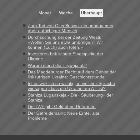
das erste Mal an einem Montagmorgen ca. 15 Fahrzeuge
vor mir, bin sonst der Erste oder Zweite, egal, nach ca 20
Monat
Woche
Überhaupt
Minuten wurde dann die nächste Welle...“
Zum Tod von Oles Busina: ein unbequemer,
lev
in
Berichte und Reisetipps • Re: An welchem
aber aufrichtiger Mensch
Grenzübergang zwischen Polen und der Ukraine geht es am
Durchsuchung bei der Zeitung Westi:
schnellsten?
«Wollen Sie uns etwa umbringen? Wir
können (Euch) auch töten.»
„Derzeit, ist es überall sehr voll an den Grenzen Ukraine/
Investoren befürchten Staatspleite der
Polen. Zb. Krakovets 100 PKW ca. 10 h Wartezeit. Wollen
Ukraine
Montag rüber, versuchen es sehr früh.“
Warum stürzt die Hrywnja ab?
Das Magdeburger Recht auf dem Gebiet der
linksufrigen Ukraine: Geschichtsstunde
Ist es wirklich so wichtig, in welcher Sprache
wir sagen, dass die Ukraine am A... ist?
Staniza Luganskaja - Die «Säuberung» der
Staniza
Der IWF gibt Geld ohne Reformen
Der Getreidemarkt: Neue Ernte, alte
Probleme