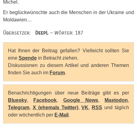
Michel.
Er beglückwünschte auch die Menschen in der Ukraine und
Moldawien…
Übersetzer:
DeepL
— Wörter: 187
Hat Ihnen der Beitrag gefallen? Vielleicht sollten Sie
eine
Spende
in Betracht ziehen.
Diskussionen zu diesem Artikel und anderen Themen
finden Sie auch im
Forum
.
Benachrichtigungen über neue Beiträge gibt es per
Bluesky
,
Facebook
,
Google News
,
Mastodon
,
Telegram
,
X (ehemals Twitter)
,
VK
,
RSS
und täglich
oder wöchentlich per
E-Mail
.