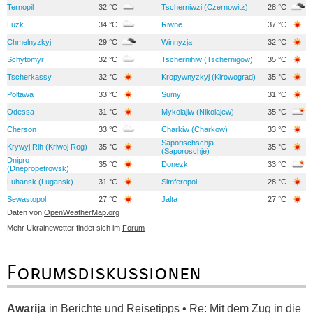
Ternopil
32 °C
Tscherniwzi (Czernowitz)
28 °C
Luzk
34 °C
Riwne
37 °C
Chmelnyzkyj
29 °C
Winnyzja
32 °C
Schytomyr
32 °C
Tschernihiw (Tschernigow)
35 °C
Tscherkassy
32 °C
Kropywnyzkyj (Kirowograd)
35 °C
Poltawa
33 °C
Sumy
31 °C
Odessa
31 °C
Mykolajiw (Nikolajew)
35 °C
Cherson
33 °C
Charkiw (Charkow)
33 °C
Saporischschja
Krywyj Rih (Kriwoj Rog)
35 °C
35 °C
(Saporoschje)
Dnipro
35 °C
Donezk
33 °C
(Dnepropetrowsk)
Luhansk (Lugansk)
31 °C
Simferopol
28 °C
Sewastopol
27 °C
Jalta
27 °C
Daten von
OpenWeatherMap.org
Mehr Ukrainewetter findet sich im
Forum
Forumsdiskussionen
Awarija
in
Berichte und Reisetipps • Re: Mit dem Zug in die