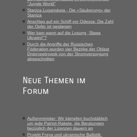
„Vielen Dank, mit einem Briefchen meiner Frau im Gepäck
“Jungle World”
gab es keine Probleme“
Staniza Luganskaja - Die «Säuberung» der
Staniza
Anuleb
in
Recht, Visa und Dokumente • Re: Seit Anfang
Anschlag auf ein Schiff vor Odessa: Die Zahl
des Jahres haben die Zollbeamten Verstöße im Wert von
der Opfer ist gestiegen
fast 11 Milliarden aufgedeckt
Wer kam wann auf die Losung „Slawa
Ukrajini!“?
„Am besten wäre natürlich, wenn die Frau mit dabei ist.
Durch die Angriffe der Russischen
Alleinreisende Männer stehen schließlich immer unter
Föderation wurden vier Bezirke der Oblast
Verdacht.“
Dnipropetrowsk von der Stromversorgung
abgeschnitten
Frank
in
Recht, Visa und Dokumente • Re: Seit Anfang des
Jahres haben die Zollbeamten Verstöße im Wert von fast 11
Milliarden aufgedeckt
Neue Themen im
„Kein Zoll. Du musst an sich nur sagen dass das privat ist
Forum
und du nicht damit handeln willst. So lange das nicht
Originalverpackt ist und ersichlich das nicht neu sollte es
keine Probleme geben“
Eric
in
Recht, Visa und Dokumente • Deklaration
Außenminister: Wir kämpfen buchstäblich
gebrauchter Kleidung beim Zoll
um jede Patriot-Rakete, die Beratungen
bezüglich der Lizenzen dauern an
„Hallo Leute, ich weiß nicht, ob ich hier richtig bin mit meiner
Anfrage. Ich möchte 4 Umzugskartons mit gebrauchter
Projekt Freya und ukrainische Ballistik: